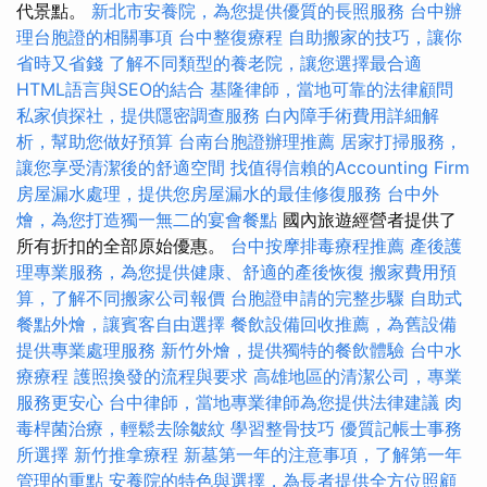
代景點。
新北市安養院，為您提供優質的長照服務
台中辦
理台胞證的相關事項
台中整復療程
自助搬家的技巧，讓你
省時又省錢
了解不同類型的養老院，讓您選擇最合適
HTML語言與SEO的結合
基隆律師，當地可靠的法律顧問
私家偵探社，提供隱密調查服務
白內障手術費用詳細解
析，幫助您做好預算
台南台胞證辦理推薦
居家打掃服務，
讓您享受清潔後的舒適空間
找值得信賴的Accounting Firm
房屋漏水處理，提供您房屋漏水的最佳修復服務
台中外
燴，為您打造獨一無二的宴會餐點
國內旅遊經營者提供了
所有折扣的全部原始優惠。
台中按摩排毒療程推薦
產後護
理專業服務，為您提供健康、舒適的產後恢復
搬家費用預
算，了解不同搬家公司報價
台胞證申請的完整步驟
自助式
餐點外燴，讓賓客自由選擇
餐飲設備回收推薦，為舊設備
提供專業處理服務
新竹外燴，提供獨特的餐飲體驗
台中水
療療程
護照換發的流程與要求
高雄地區的清潔公司，專業
服務更安心
台中律師，當地專業律師為您提供法律建議
肉
毒桿菌治療，輕鬆去除皺紋
學習整骨技巧
優質記帳士事務
所選擇
新竹推拿療程
新墓第一年的注意事項，了解第一年
管理的重點
安養院的特色與選擇，為長者提供全方位照顧