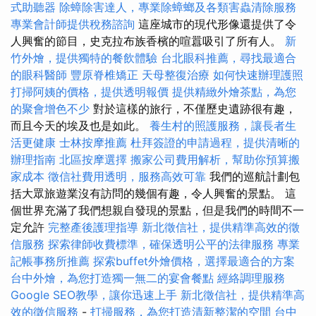
式助聽器
除蟑除害達人，專業除蟑螂及各類害蟲清除服務
專業會計師提供稅務諮詢
這座城市的現代形像還提供了令
人興奮的節目，史克拉布族香檳的喧囂吸引了所有人。
新
竹外燴，提供獨特的餐飲體驗
台北眼科推薦，尋找最適合
的眼科醫師
豐原脊椎矯正
天母整復治療
如何快速辦理護照
打掃阿姨的價格，提供透明報價
提供精緻外燴茶點，為您
的聚會增色不少
對於這樣的旅行，不僅歷史遺跡很有趣，
而且今天的埃及也是如此。
養生村的照護服務，讓長者生
活更健康
士林按摩推薦
杜拜簽證的申請過程，提供清晰的
辦理指南
北區按摩選擇
搬家公司費用解析，幫助你預算搬
家成本
徵信社費用透明，服務高效可靠
我們的巡航計劃包
括大眾旅遊業沒有訪問的幾個有趣，令人興奮的景點。 這
個世界充滿了我們想親自發現的景點，但是我們的時間不一
定允許
完整產後護理指導
新北徵信社，提供精準高效的徵
信服務
探索律師收費標準，確保透明公平的法律服務
專業
記帳事務所推薦
探索buffet外燴價格，選擇最適合的方案
台中外燴，為您打造獨一無二的宴會餐點
經絡調理服務
Google SEO教學，讓你迅速上手
新北徵信社，提供精準高
效的徵信服務
-
打掃服務，為您打造清新整潔的空間
台中