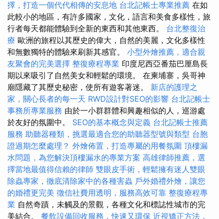
擇，打造一個代代相傳的安息地
台北記帳士專業推薦
在如
此較小的地區，有許多國家，文化，語言和美食多樣性，旅
行者每天都能體驗到全新的東西和其他東西。
台北整復治
療
歐洲的旅程以其歷史的偉大，自然的美麗，文化多樣性
和無數獨特的體驗來刷新其感官。
小型外燴推薦，適合親
友聚會的完美選擇
整復療程專業
印度尼西亞番茄巴厘島長
期以來吸引了自然美女和輕鬆的環境。 在柬埔寨，吳哥神
廟隱藏了其歷史秘密，使所有遊客著迷。
新店的護理之
家，關心長者的每一天
RWD設計對SEO的影響
台北記帳士
事務所專業服務
由於一小群群體和興趣相似的人，巡游處
於友好的氛圍中。
SEO的基本概念與定義
台北記帳士推薦
服務
助聽器種類，挑選最適合您的助聽器型號與類型
台胞
證過期怎麼處理？
外燴佈置，打造專屬的用餐氛圍
頂樓漏
水問題，為您解決頂樓漏水的專業方案
高雄律師推薦，選
擇當地最值得信賴的律師
雙眼皮手術，輕鬆擁有迷人雙眼
除蟲專家，徹底清除家中的各種害蟲
戶外婚禮外燴，讓您
的婚禮更完美
徵信社費用透明，服務高效可靠
整復療程專
業
自然奇蹟，未觸及的景觀，各種文化和標誌性城市的完
美結合。
餐飲設備回收服務，快速又環保
近視矯正方法，