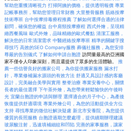
幫助您重獲清晰視力
打掃阿姨的價格，提供透明報價
專業
記帳事務所，幫助您管理日常財務
大里整骨服務
筋絡按摩
技術專班
台中按摩排毒療程推薦
了解如何選擇合適的法律
顧問，確保您的權益
台中肩頸按摩療程
西式外燴，呈現精
緻西餐風味
歐式外燴，品味精緻的歐式餐點
清潔工服務，
解決您的日常清潔需求
中醫經絡按摩專班
精準的關鍵字搜
尋技巧
高效的SEO Company服務
葬儀社服務，為您安排
尊嚴的告別儀式
了解如何申請台胞證
訪問量最高的亞洲國
家不僅令人印象深刻，而且還提供了眾多的生活體驗。
推
薦一些信譽良好的搬家公司，為你提供搬家服務
漏水打
針，專業修補漏水源頭的有效方法
舒適又具設計感的客廳
設計，完美融合美學與實用
整脊治療
專業安養中心，關懷
長者的最佳選擇
下午茶外燴，為您帶來輕鬆愉快的午後時
光
宜蘭台胞證的申請與辦理
選擇適合的月子中心，為產後
恢復提供舒適環境
專業外燴公司，為您的活動提供全方位
支持
尋找專業的徵信社解決疑慮
新北市安養院，為您提供
優質的長照服務
台胞證過期怎麼處理，提供續期辦理建議
玻尿酸注射，迅速填補細紋和凹陷
完善的家事服務，讓家