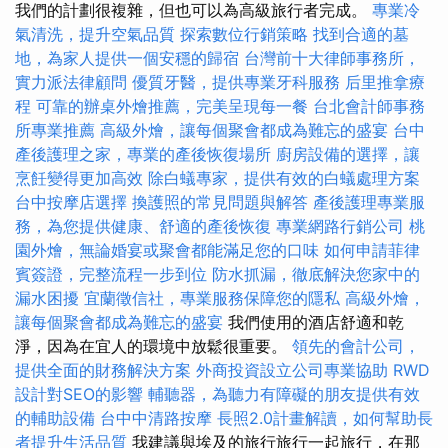
我們的計劃很複雜，但也可以為高級旅行者完成。
專業冷
氣清洗，提升空氣品質
探索數位行銷策略
找到合適的墓
地，為家人提供一個安穩的歸宿
台灣前十大律師事務所，
實力派法律顧問
優質牙醫，提供專業牙科服務
后里推拿療
程
可靠的辦桌外燴推薦，完美呈現每一餐
台北會計師事務
所專業推薦
高級外燴，讓每個聚會都成為難忘的盛宴
台中
產後護理之家，專業的產後恢復場所
廚房設備的選擇，讓
烹飪變得更加高效
除白蟻專家，提供有效的白蟻處理方案
台中按摩店選擇
換護照的常見問題與解答
產後護理專業服
務，為您提供健康、舒適的產後恢復
專業網路行銷公司
桃
園外燴，無論婚宴或聚會都能滿足您的口味
如何申請菲律
賓簽證，完整流程一步到位
防水抓漏，徹底解決您家中的
漏水困擾
宜蘭徵信社，專業服務保障您的隱私
高級外燴，
讓每個聚會都成為難忘的盛宴
我們使用的酒店舒適和乾
淨，因為在宜人的環境中放鬆很重要。
領先的會計公司，
提供全面的財務解決方案
外商投資設立公司專業協助
RWD
設計對SEO的影響
輔聽器，為聽力有障礙的朋友提供有效
的輔助設備
台中中清路按摩
長照2.0計畫解讀，如何幫助長
者提升生活品質
我建議與埃及的旅行旅行一起旅行，在那