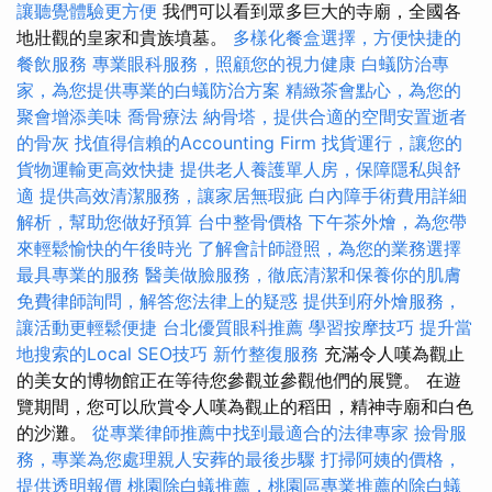
讓聽覺體驗更方便
我們可以看到眾多巨大的寺廟，全國各
地壯觀的皇家和貴族墳墓。
多樣化餐盒選擇，方便快捷的
餐飲服務
專業眼科服務，照顧您的視力健康
白蟻防治專
家，為您提供專業的白蟻防治方案
精緻茶會點心，為您的
聚會增添美味
喬骨療法
納骨塔，提供合適的空間安置逝者
的骨灰
找值得信賴的Accounting Firm
找貨運行，讓您的
貨物運輸更高效快捷
提供老人養護單人房，保障隱私與舒
適
提供高效清潔服務，讓家居無瑕疵
白內障手術費用詳細
解析，幫助您做好預算
台中整骨價格
下午茶外燴，為您帶
來輕鬆愉快的午後時光
了解會計師證照，為您的業務選擇
最具專業的服務
醫美做臉服務，徹底清潔和保養你的肌膚
免費律師詢問，解答您法律上的疑惑
提供到府外燴服務，
讓活動更輕鬆便捷
台北優質眼科推薦
學習按摩技巧
提升當
地搜索的Local SEO技巧
新竹整復服務
充滿令人嘆為觀止
的美女的博物館正在等待您參觀並參觀他們的展覽。 在遊
覽期間，您可以欣賞令人嘆為觀止的稻田，精神寺廟和白色
的沙灘。
從專業律師推薦中找到最適合的法律專家
撿骨服
務，專業為您處理親人安葬的最後步驟
打掃阿姨的價格，
提供透明報價
桃園除白蟻推薦，桃園區專業推薦的除白蟻