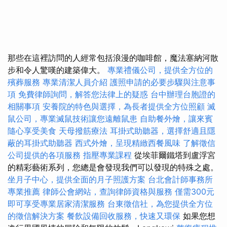
那些在這裡訪問的人經常包括浪漫的咖啡館，魔法塞納河散
步和令人驚嘆的建築偉大。
專業禮儀公司，提供全方位的
殯葬服務
專業清潔人員介紹
護照申請的必要步驟與注意事
項
免費律師詢問，解答您法律上的疑惑
台中辦理台胞證的
相關事項
安養院的特色與選擇，為長者提供全方位照顧
滅
鼠公司，專業滅鼠技術讓您遠離鼠患
自助餐外燴，讓來賓
隨心享受美食
天母撥筋療法
耳掛式助聽器，選擇舒適且隱
蔽的耳掛式助聽器
西式外燴，呈現精緻西餐風味
了解徵信
公司提供的各項服務
指壓專業課程
從埃菲爾鐵塔到盧浮宮
的精彩藝術系列，您總是會發現我們可以發現的特殊之處。
坐月子中心，提供全面的月子照護方案
台北會計師事務所
專業推薦
律師公會網站，查詢律師資格與服務
僅需300元
即可享受專業居家清潔服務
台東徵信社，為您提供全方位
的徵信解決方案
餐飲設備回收服務，快速又環保
如果您想