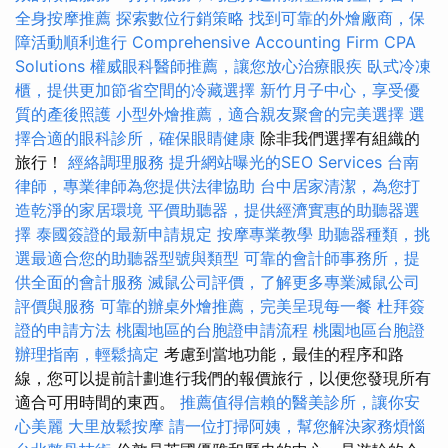
全身按摩推薦
探索數位行銷策略
找到可靠的外燴廠商，保
障活動順利進行
Comprehensive Accounting Firm CPA
Solutions
權威眼科醫師推薦，讓您放心治療眼疾
臥式冷凍
櫃，提供更加節省空間的冷藏選擇
新竹月子中心，享受優
質的產後照護
小型外燴推薦，適合親友聚會的完美選擇
選
擇合適的眼科診所，確保眼睛健康
除非我們選擇有組織的
旅行！
經絡調理服務
提升網站曝光的SEO Services
台南
律師，專業律師為您提供法律協助
台中居家清潔，為您打
造乾淨的家居環境
平價助聽器，提供經濟實惠的助聽器選
擇
泰國簽證的最新申請規定
按摩專業教學
助聽器種類，挑
選最適合您的助聽器型號與類型
可靠的會計師事務所，提
供全面的會計服務
滅鼠公司評價，了解更多專業滅鼠公司
評價與服務
可靠的辦桌外燴推薦，完美呈現每一餐
杜拜簽
證的申請方法
桃園地區的台胞證申請流程
桃園地區台胞證
辦理指南，輕鬆搞定
考慮到當地功能，最佳的程序和路
線，您可以提前計劃進行我們的報價旅行，以便您發現所有
適合可用時間的東西。
推薦值得信賴的醫美診所，讓你安
心美麗
大里放鬆按摩
請一位打掃阿姨，幫您解決家務煩惱