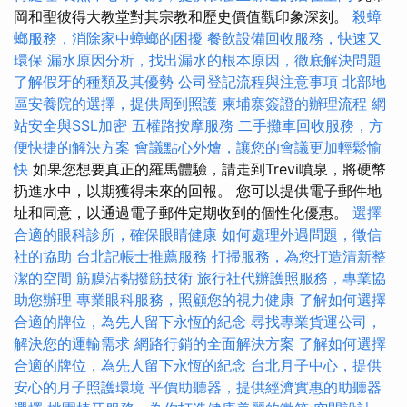
岡和聖彼得大教堂對其宗教和歷史價值觀印象深刻。
殺蟑
螂服務，消除家中蟑螂的困擾
餐飲設備回收服務，快速又
環保
漏水原因分析，找出漏水的根本原因，徹底解決問題
了解假牙的種類及其優勢
公司登記流程與注意事項
北部地
區安養院的選擇，提供周到照護
柬埔寨簽證的辦理流程
網
站安全與SSL加密
五權路按摩服務
二手攤車回收服務，方
便快捷的解決方案
會議點心外燴，讓您的會議更加輕鬆愉
快
如果您想要真正的羅馬體驗，請走到Trevi噴泉，將硬幣
扔進水中，以期獲得未來的回報。 您可以提供電子郵件地
址和同意，以通過電子郵件定期收到的個性化優惠。
選擇
合適的眼科診所，確保眼睛健康
如何處理外遇問題，徵信
社的協助
台北記帳士推薦服務
打掃服務，為您打造清新整
潔的空間
筋膜沾黏撥筋技術
旅行社代辦護照服務，專業協
助您辦理
專業眼科服務，照顧您的視力健康
了解如何選擇
合適的牌位，為先人留下永恆的紀念
尋找專業貨運公司，
解決您的運輸需求
網路行銷的全面解決方案
了解如何選擇
合適的牌位，為先人留下永恆的紀念
台北月子中心，提供
安心的月子照護環境
平價助聽器，提供經濟實惠的助聽器