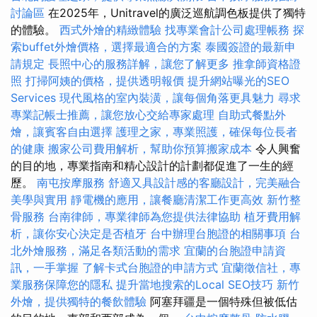
討論區
在2025年，Unitravel的廣泛巡航調色板提供了獨特
的體驗。
西式外燴的精緻體驗
找專業會計公司處理帳務
探
索buffet外燴價格，選擇最適合的方案
泰國簽證的最新申
請規定
長照中心的服務詳解，讓您了解更多
推拿師資格證
照
打掃阿姨的價格，提供透明報價
提升網站曝光的SEO
Services
現代風格的室內裝潢，讓每個角落更具魅力
尋求
專業記帳士推薦，讓您放心交給專家處理
自助式餐點外
燴，讓賓客自由選擇
護理之家，專業照護，確保每位長者
的健康
搬家公司費用解析，幫助你預算搬家成本
令人興奮
的目的地，專業指南和精心設計的計劃都促進了一生的經
歷。
南屯按摩服務
舒適又具設計感的客廳設計，完美融合
美學與實用
靜電機的應用，讓餐廳清潔工作更高效
新竹整
骨服務
台南律師，專業律師為您提供法律協助
植牙費用解
析，讓你安心決定是否植牙
台中辦理台胞證的相關事項
台
北外燴服務，滿足各類活動的需求
宜蘭的台胞證申請資
訊，一手掌握
了解卡式台胞證的申請方式
宜蘭徵信社，專
業服務保障您的隱私
提升當地搜索的Local SEO技巧
新竹
外燴，提供獨特的餐飲體驗
阿塞拜疆是一個特殊但被低估