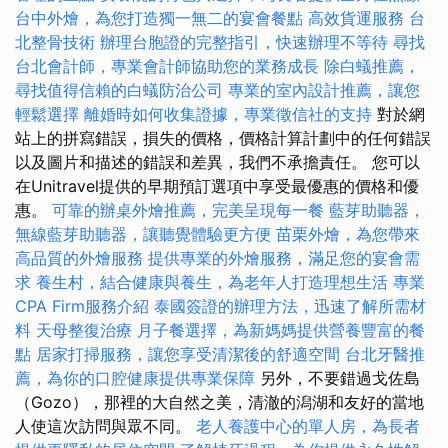
台中外燴，為您打造獨一無二的宴會餐點
高效貨運服務
台
北整骨技術
辦理台胞證的完整指引，快速辦理不等待
尋找
台北會計師，專業會計師協助您的業務成長
除白蟻推薦，
尋找值得信賴的白蟻防治公司
專業的室內設計推薦，讓您
輕鬆選擇
離婚時如何收集證據，專業徵信社的支持
對於網
站上的拼寫錯誤，損失的價格，價格計算計劃中的任何錯誤
以及圖片和描述的錯誤和差異，我們不承擔責任。 您可以
在Unitravel提供的早期預訂選項中享受最優惠的價格和優
惠。
可靠的辦桌外燴推薦，完美呈現每一餐
藍芽助聽器，
無線藍芽助聽器，讓聽覺體驗更方便
苗栗外燴，為您帶來
高品質的外燴服務
提供專業的外燴服務，滿足您的宴會需
求
養生村，結合健康與養生，為老年人打造理想生活
專業
CPA Firm服務介紹
泰國簽證的辦理方法，迅速了解所需材
料
天母整復治療
月子餐選擇，為新媽媽提供營養豐富的餐
點
居家打掃服務，讓您享受清潔後的舒適空間
台北牙醫推
薦，為你的口腔健康提供專業保障
另外，不要錯過戈佐島
（Gozo），那裡的大自然之美，清澈的潟湖和友好的當地
人使這次訪問與眾不同。
老人養護中心的單人房，為長者