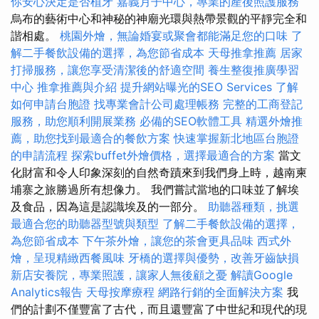
你安心決定是否植牙
嘉義月子中心，專業的產後照護服務
烏布的藝術中心和神秘的神廟光環與熱帶景觀的平靜完全和
諧相處。
桃園外燴，無論婚宴或聚會都能滿足您的口味
了
解二手餐飲設備的選擇，為您節省成本
天母推拿推薦
居家
打掃服務，讓您享受清潔後的舒適空間
養生整復推廣學習
中心
推拿推薦與介紹
提升網站曝光的SEO Services
了解
如何申請台胞證
找專業會計公司處理帳務
完整的工商登記
服務，助您順利開展業務
必備的SEO軟體工具
精選外燴推
薦，助您找到最適合的餐飲方案
快速掌握新北地區台胞證
的申請流程
探索buffet外燴價格，選擇最適合的方案
當文
化財富和令人印象深刻的自然奇蹟來到我們身上時，越南柬
埔寨之旅勝過所有想像力。 我們嘗試當地的口味並了解埃
及食品，因為這是認識埃及的一部分。
助聽器種類，挑選
最適合您的助聽器型號與類型
了解二手餐飲設備的選擇，
為您節省成本
下午茶外燴，讓您的茶會更具品味
西式外
燴，呈現精緻西餐風味
牙橋的選擇與優勢，改善牙齒缺損
新店安養院，專業照護，讓家人無後顧之憂
解讀Google
Analytics報告
天母按摩療程
網路行銷的全面解決方案
我
們的計劃不僅豐富了古代，而且還豐富了中世紀和現代的現