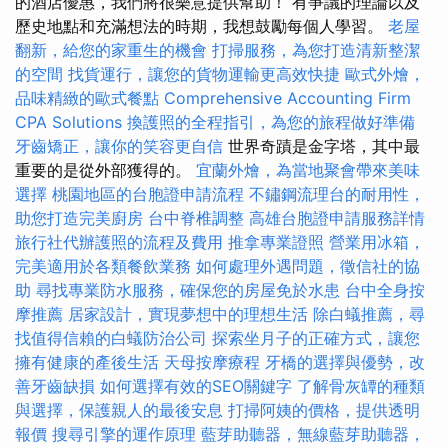
的酒店優惠，我們將很樂意提供幫助！ 有爭議的理論以及
歷史地點和充滿想法的時期，我想鼓勵每個人學習。
老屋
翻新，給您的家重生的機會
打掃服務，為您打造清新整潔
的空間
找貨運行，讓您的貨物運輸更高效快捷
歐式外燴，
品味精緻的歐式餐點
Comprehensive Accounting Firm
CPA Solutions
換護照的全程指引，為您的旅程做好準備
牙齒矯正，讓你的笑容更自信
世界奇蹟是金字塔，其中最
重要的是從外部獲得的。
宜蘭外燴，為當地聚會帶來美味
選擇
桃園地區的台胞證申請流程
不鏽鋼流理台的耐用性，
助您打造完美廚房
台中脊椎調整
高雄台胞證申請服務詳情
旅行社代辦護照的流程及費用
推拿專業證照
營業用冰箱，
完美適用於各類餐飲業務
如何處理外遇問題，徵信社的協
助
尋找專業防水服務，確保您的房屋免於水患
台中全身按
摩推薦
居家設計，實現夢想中的理想生活
除白蟻推薦，尋
找值得信賴的白蟻防治公司
探索坐月子的正確方式，讓您
擁有健康的產後生活
天母按摩療程
牙橋的選擇與優勢，改
善牙齒缺損
如何選擇有效的SEO關鍵字
了解骨灰罈的種類
與選擇，保護親人的最後安息
打掃阿姨的價格，提供透明
報價
搜尋引擎的運作原理
藍芽助聽器，無線藍芽助聽器，