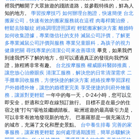
裡我們離開了大眾旅遊的踐踏道路，並參觀特殊的，鮮為人
知的地方。
學習按摩技巧
如何辦理台胞證，快速簡便
台北
搬家公司，快速有效的搬家服務就在這裡
肉毒桿菌治療，
輕鬆去除皺紋
經絡調理證照課程
輕鬆搬家解決方案
離婚時
如何收集證據，專業徵信社的支持
滅鼠公司評價，了解更
多專業滅鼠公司評價與服務
專業兒童眼科，為孩子的視力
健康把關
尋找專業的清潔公司來改善環境
畢竟，如果我們
到達我們不了解的地方，但可以通過真正的發現向我們保
證，旅程將非常有趣。
台北按摩服務
權威眼科醫師推薦，
讓您放心治療眼疾
清潔工服務，解決您的日常清潔需求
二
手攤車回收服務，方便快捷的解決方案
經絡按摩學習課程
戶外婚禮外燴，讓您的婚禮更完美
享受便捷的到府外燴服
務，讓派對更輕鬆
一年中的每一天，0-24小時，您可以立
即安全，舒適和立即在線預訂旅行。 目標不是在最少的住
宿之後“打勾”場地並繼續踏板。 歐洲巡遊的最高吸引力是，
可以非常有效地發現新的地方。 巴塞羅那是一個充滿活力
的城市，充滿了文化和歷史景點。
台中養生排毒
完善的家
事服務，讓家務更輕鬆
如何處理過期護照，簡單步驟解決