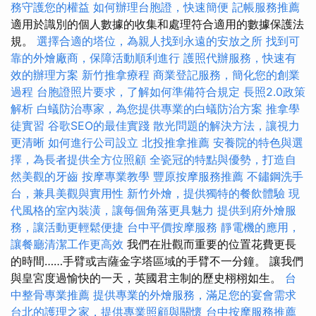
務守護您的權益
如何辦理台胞證，快速簡便
記帳服務推薦
適用於識別的個人數據的收集和處理符合適用的數據保護法
規。
選擇合適的塔位，為親人找到永遠的安放之所
找到可
靠的外燴廠商，保障活動順利進行
護照代辦服務，快速有
效的辦理方案
新竹推拿療程
商業登記服務，簡化您的創業
過程
台胞證照片要求，了解如何準備符合規定
長照2.0政策
解析
白蟻防治專家，為您提供專業的白蟻防治方案
推拿學
徒實習
谷歌SEO的最佳實踐
散光問題的解決方法，讓視力
更清晰
如何進行公司設立
北投推拿推薦
安養院的特色與選
擇，為長者提供全方位照顧
全瓷冠的特點與優勢，打造自
然美觀的牙齒
按摩專業教學
豐原按摩服務推薦
不鏽鋼洗手
台，兼具美觀與實用性
新竹外燴，提供獨特的餐飲體驗
現
代風格的室內裝潢，讓每個角落更具魅力
提供到府外燴服
務，讓活動更輕鬆便捷
台中平價按摩服務
靜電機的應用，
讓餐廳清潔工作更高效
我們在壯觀而重要的位置花費更長
的時間……手臂或吉薩金字塔區域的手臂不一分鐘。 讓我們
與皇宮度過愉快的一天，英國君主制的歷史栩栩如生。
台
中整骨專業推薦
提供專業的外燴服務，滿足您的宴會需求
台北的護理之家，提供專業照顧與關懷
台中按摩服務推薦