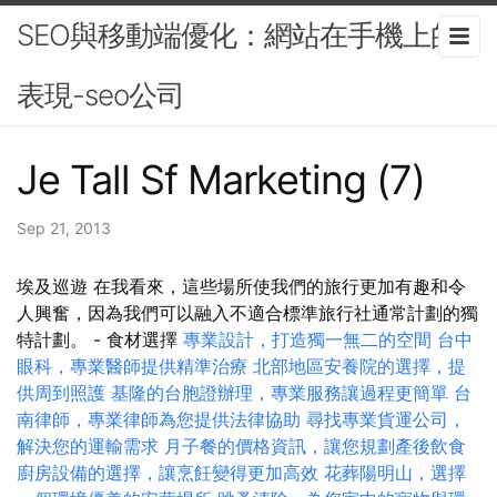
SEO與移動端優化：網站在手機上的
表現-seo公司
Je Tall Sf Marketing (7)
Sep 21, 2013
埃及巡遊 在我看來，這些場所使我們的旅行更加有趣和令
人興奮，因為我們可以融入不適合標準旅行社通常計劃的獨
特計劃。 - 食材選擇
專業設計，打造獨一無二的空間
台中
眼科，專業醫師提供精準治療
北部地區安養院的選擇，提
供周到照護
基隆的台胞證辦理，專業服務讓過程更簡單
台
南律師，專業律師為您提供法律協助
尋找專業貨運公司，
解決您的運輸需求
月子餐的價格資訊，讓您規劃產後飲食
廚房設備的選擇，讓烹飪變得更加高效
花葬陽明山，選擇