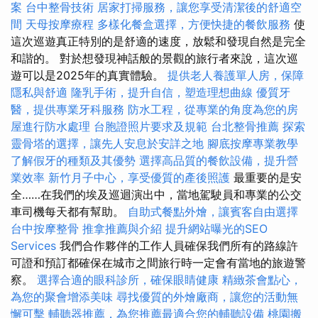
案
台中整骨技術
居家打掃服務，讓您享受清潔後的舒適空
間
天母按摩療程
多樣化餐盒選擇，方便快捷的餐飲服務
使
這次巡遊真正特別的是舒適的速度，放鬆和發現自然是完全
和諧的。 對於想發現神話般的景觀的旅行者來說，這次巡
遊可以是2025年的真實體驗。
提供老人養護單人房，保障
隱私與舒適
隆乳手術，提升自信，塑造理想曲線
優質牙
醫，提供專業牙科服務
防水工程，從專業的角度為您的房
屋進行防水處理
台胞證照片要求及規範
台北整骨推薦
探索
靈骨塔的選擇，讓先人安息於安詳之地
腳底按摩專業教學
了解假牙的種類及其優勢
選擇高品質的餐飲設備，提升營
業效率
新竹月子中心，享受優質的產後照護
最重要的是安
全……在我們的埃及巡迴演出中，當地駕駛員和專業的公交
車司機每天都有幫助。
自助式餐點外燴，讓賓客自由選擇
台中按摩整骨
推拿推薦與介紹
提升網站曝光的SEO
Services
我們合作夥伴的工作人員確保我們所有的路線許
可證和預訂都確保在城市之間旅行時一定會有當地的旅遊警
察。
選擇合適的眼科診所，確保眼睛健康
精緻茶會點心，
為您的聚會增添美味
尋找優質的外燴廠商，讓您的活動無
懈可擊
輔聽器推薦，為您推薦最適合您的輔聽設備
桃園搬