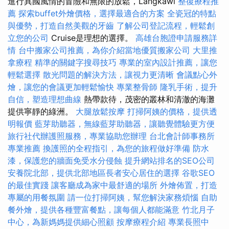
進行異國風情的冒險和無限的放鬆，Langkawi
整復療程推
薦
探索buffet外燴價格，選擇最適合的方案
全瓷冠的特點
與優勢，打造自然美觀的牙齒
了解公司登記流程，輕鬆創
立您的公司
Cruise是理想的選擇。
高雄台胞證申請服務詳
情
台中搬家公司推薦，為你介紹當地優質搬家公司
大里推
拿療程
精準的關鍵字搜尋技巧
專業的室內設計推薦，讓您
輕鬆選擇
散光問題的解決方法，讓視力更清晰
會議點心外
燴，讓您的會議更加輕鬆愉快
專業整骨師
隆乳手術，提升
自信，塑造理想曲線
熱帶款待，茂密的叢林和清澈的海灘
提供寧靜的綠洲。
大腿放鬆按摩
打掃阿姨的價格，提供透
明報價
藍芽助聽器，無線藍芽助聽器，讓聽覺體驗更方便
旅行社代辦護照服務，專業協助您辦理
台北會計師事務所
專業推薦
換護照的全程指引，為您的旅程做好準備
防水
漆，保護您的牆面免受水分侵蝕
提升網站排名的SEO公司
安養院北部，提供北部地區長者安心居住的選擇
谷歌SEO
的最佳實踐
讓客廳成為家中最舒適的場所
外燴佈置，打造
專屬的用餐氛圍
請一位打掃阿姨，幫您解決家務煩惱
自助
餐外燴，提供各種豐富餐點，讓每個人都能滿意
竹北月子
中心，為新媽媽提供細心照顧
按摩療程介紹
專業長照中