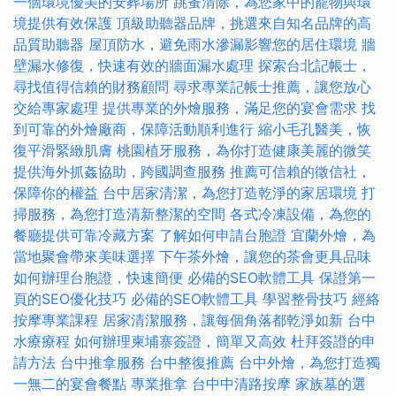
一個環境優美的安葬場所
跳蚤清除，為您家中的寵物與環
境提供有效保護
頂級助聽器品牌，挑選來自知名品牌的高
品質助聽器
屋頂防水，避免雨水滲漏影響您的居住環境
牆
壁漏水修復，快速有效的牆面漏水處理
探索台北記帳士，
尋找值得信賴的財務顧問
尋求專業記帳士推薦，讓您放心
交給專家處理
提供專業的外燴服務，滿足您的宴會需求
找
到可靠的外燴廠商，保障活動順利進行
縮小毛孔醫美，恢
復平滑緊緻肌膚
桃園植牙服務，為你打造健康美麗的微笑
提供海外抓姦協助，跨國調查服務
推薦可信賴的徵信社，
保障你的權益
台中居家清潔，為您打造乾淨的家居環境
打
掃服務，為您打造清新整潔的空間
各式冷凍設備，為您的
餐廳提供可靠冷藏方案
了解如何申請台胞證
宜蘭外燴，為
當地聚會帶來美味選擇
下午茶外燴，讓您的茶會更具品味
如何辦理台胞證，快速簡便
必備的SEO軟體工具
保證第一
頁的SEO優化技巧
必備的SEO軟體工具
學習整骨技巧
經絡
按摩專業課程
居家清潔服務，讓每個角落都乾淨如新
台中
水療療程
如何辦理柬埔寨簽證，簡單又高效
杜拜簽證的申
請方法
台中推拿服務
台中整復推薦
台中外燴，為您打造獨
一無二的宴會餐點
專業推拿
台中中清路按摩
家族墓的選