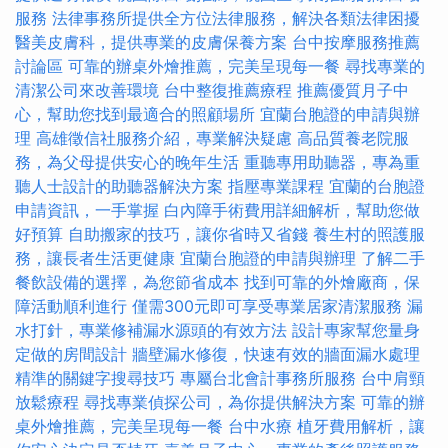
服務
法律事務所提供全方位法律服務，解決各類法律困擾
醫美皮膚科，提供專業的皮膚保養方案
台中按摩服務推薦
討論區
可靠的辦桌外燴推薦，完美呈現每一餐
尋找專業的
清潔公司來改善環境
台中整復推薦療程
推薦優質月子中
心，幫助您找到最適合的照顧場所
宜蘭台胞證的申請與辦
理
高雄徵信社服務介紹，專業解決疑慮
高品質養老院服
務，為父母提供安心的晚年生活
重聽專用助聽器，專為重
聽人士設計的助聽器解決方案
指壓專業課程
宜蘭的台胞證
申請資訊，一手掌握
白內障手術費用詳細解析，幫助您做
好預算
自助搬家的技巧，讓你省時又省錢
養生村的照護服
務，讓長者生活更健康
宜蘭台胞證的申請與辦理
了解二手
餐飲設備的選擇，為您節省成本
找到可靠的外燴廠商，保
障活動順利進行
僅需300元即可享受專業居家清潔服務
漏
水打針，專業修補漏水源頭的有效方法
設計專家幫您量身
定做的房間設計
牆壁漏水修復，快速有效的牆面漏水處理
精準的關鍵字搜尋技巧
專屬台北會計事務所服務
台中肩頸
放鬆療程
尋找專業偵探公司，為你提供解決方案
可靠的辦
桌外燴推薦，完美呈現每一餐
台中水療
植牙費用解析，讓