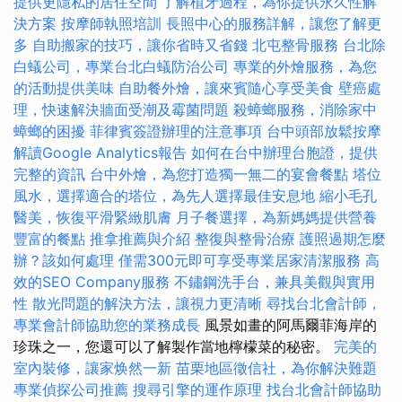
提供更隱私的居住空間
了解植牙過程，為你提供永久性解
決方案
按摩師執照培訓
長照中心的服務詳解，讓您了解更
多
自助搬家的技巧，讓你省時又省錢
北屯整骨服務
台北除
白蟻公司，專業台北白蟻防治公司
專業的外燴服務，為您
的活動提供美味
自助餐外燴，讓來賓隨心享受美食
壁癌處
理，快速解決牆面受潮及霉菌問題
殺蟑螂服務，消除家中
蟑螂的困擾
菲律賓簽證辦理的注意事項
台中頭部放鬆按摩
解讀Google Analytics報告
如何在台中辦理台胞證，提供
完整的資訊
台中外燴，為您打造獨一無二的宴會餐點
塔位
風水，選擇適合的塔位，為先人選擇最佳安息地
縮小毛孔
醫美，恢復平滑緊緻肌膚
月子餐選擇，為新媽媽提供營養
豐富的餐點
推拿推薦與介紹
整復與整骨治療
護照過期怎麼
辦？該如何處理
僅需300元即可享受專業居家清潔服務
高
效的SEO Company服務
不鏽鋼洗手台，兼具美觀與實用
性
散光問題的解決方法，讓視力更清晰
尋找台北會計師，
專業會計師協助您的業務成長
風景如畫的阿馬爾菲海岸的
珍珠之一，您還可以了解製作當地檸檬菜的秘密。
完美的
室內裝修，讓家焕然一新
苗栗地區徵信社，為你解決難題
專業偵探公司推薦
搜尋引擎的運作原理
找台北會計師協助