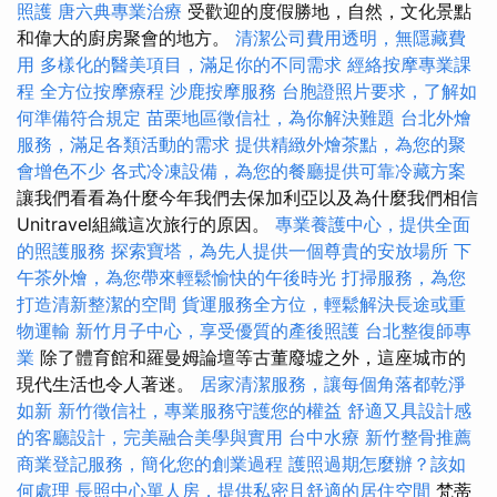
照護
唐六典專業治療
受歡迎的度假勝地，自然，文化景點
和偉大的廚房聚會的地方。
清潔公司費用透明，無隱藏費
用
多樣化的醫美項目，滿足你的不同需求
經絡按摩專業課
程
全方位按摩療程
沙鹿按摩服務
台胞證照片要求，了解如
何準備符合規定
苗栗地區徵信社，為你解決難題
台北外燴
服務，滿足各類活動的需求
提供精緻外燴茶點，為您的聚
會增色不少
各式冷凍設備，為您的餐廳提供可靠冷藏方案
讓我們看看為什麼今年我們去保加利亞以及為什麼我們相信
Unitravel組織這次旅行的原因。
專業養護中心，提供全面
的照護服務
探索寶塔，為先人提供一個尊貴的安放場所
下
午茶外燴，為您帶來輕鬆愉快的午後時光
打掃服務，為您
打造清新整潔的空間
貨運服務全方位，輕鬆解決長途或重
物運輸
新竹月子中心，享受優質的產後照護
台北整復師專
業
除了體育館和羅曼姆論壇等古董廢墟之外，這座城市的
現代生活也令人著迷。
居家清潔服務，讓每個角落都乾淨
如新
新竹徵信社，專業服務守護您的權益
舒適又具設計感
的客廳設計，完美融合美學與實用
台中水療
新竹整骨推薦
商業登記服務，簡化您的創業過程
護照過期怎麼辦？該如
何處理
長照中心單人房，提供私密且舒適的居住空間
梵蒂