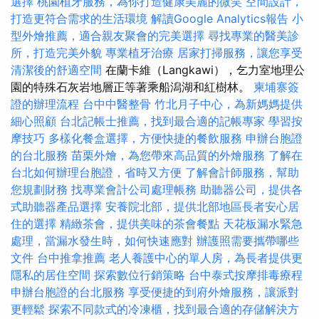
選擇
桃園植牙服務，為你打造健康美麗的微笑
空間設計，
打造更符合需求的生活環境
解讀Google Analytics報告
小
型外燴推薦，適合親友聚會的完美選擇
尋找專業的醫美診
所，打造完美外貌
專業植牙治療
居家打掃服務，讓您享受
清潔後的舒適空間
在蘭卡維（Langkawi），乞力室地理公
園的特殊石灰岩地層正等著乘船潟湖和紅樹林。
柬埔寨簽
證的辦理流程
台中中醫整骨
竹北月子中心，為新媽媽提供
細心照顧
台北記帳士推薦，找到最合適的記帳專家
學習按
摩技巧
多樣化餐盒選擇，方便快捷的餐飲服務
申辦台胞證
的台北服務
苗栗外燴，為您帶來高品質的外燴服務
了解在
台北如何辦理台胞證，省時又方便
了解會計師服務，幫助
您規劃財務
找專業會計公司處理帳務
助聽器公司，提供各
式助聽器產品選擇
安養院北部，提供北部地區長者安心居
住的選擇
精緻茶會，提供美味的茶會餐點
天花板漏水緊急
處理，當漏水發生時，如何快速應對
辦護照需要攜帶哪些
文件
台中推拿推薦
老人養護中心的單人房，為長者提供更
隱私的居住空間
探索數位行銷策略
台中泰式按摩排毒療程
申辦台胞證的台北服務
享受便捷的到府外燴服務，讓派對
更輕鬆
探索不同款式的冷凍櫃，找到最合適的存儲解決方