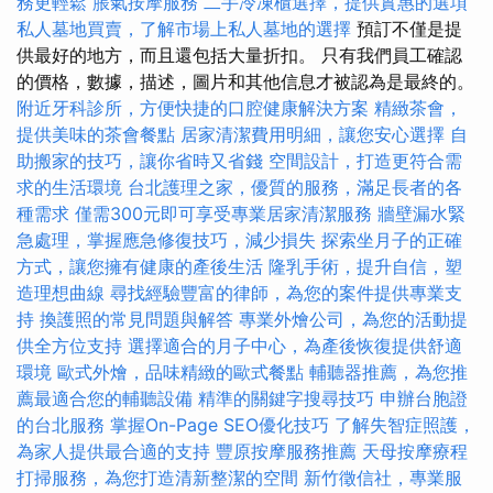
務更輕鬆
脹氣按摩服務
二手冷凍櫃選擇，提供實惠的選項
私人墓地買賣，了解市場上私人墓地的選擇
預訂不僅是提
供最好的地方，而且還包括大量折扣。 只有我們員工確認
的價格，數據，描述，圖片和其他信息才被認為是最終的。
附近牙科診所，方便快捷的口腔健康解決方案
精緻茶會，
提供美味的茶會餐點
居家清潔費用明細，讓您安心選擇
自
助搬家的技巧，讓你省時又省錢
空間設計，打造更符合需
求的生活環境
台北護理之家，優質的服務，滿足長者的各
種需求
僅需300元即可享受專業居家清潔服務
牆壁漏水緊
急處理，掌握應急修復技巧，減少損失
探索坐月子的正確
方式，讓您擁有健康的產後生活
隆乳手術，提升自信，塑
造理想曲線
尋找經驗豐富的律師，為您的案件提供專業支
持
換護照的常見問題與解答
專業外燴公司，為您的活動提
供全方位支持
選擇適合的月子中心，為產後恢復提供舒適
環境
歐式外燴，品味精緻的歐式餐點
輔聽器推薦，為您推
薦最適合您的輔聽設備
精準的關鍵字搜尋技巧
申辦台胞證
的台北服務
掌握On-Page SEO優化技巧
了解失智症照護，
為家人提供最合適的支持
豐原按摩服務推薦
天母按摩療程
打掃服務，為您打造清新整潔的空間
新竹徵信社，專業服