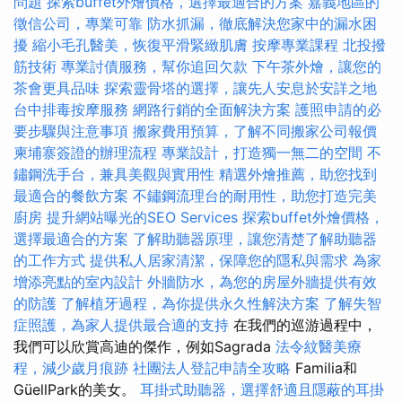
問題
探索buffet外燴價格，選擇最適合的方案
嘉義地區的
徵信公司，專業可靠
防水抓漏，徹底解決您家中的漏水困
擾
縮小毛孔醫美，恢復平滑緊緻肌膚
按摩專業課程
北投撥
筋技術
專業討債服務，幫你追回欠款
下午茶外燴，讓您的
茶會更具品味
探索靈骨塔的選擇，讓先人安息於安詳之地
台中排毒按摩服務
網路行銷的全面解決方案
護照申請的必
要步驟與注意事項
搬家費用預算，了解不同搬家公司報價
柬埔寨簽證的辦理流程
專業設計，打造獨一無二的空間
不
鏽鋼洗手台，兼具美觀與實用性
精選外燴推薦，助您找到
最適合的餐飲方案
不鏽鋼流理台的耐用性，助您打造完美
廚房
提升網站曝光的SEO Services
探索buffet外燴價格，
選擇最適合的方案
了解助聽器原理，讓您清楚了解助聽器
的工作方式
提供私人居家清潔，保障您的隱私與需求
為家
增添亮點的室內設計
外牆防水，為您的房屋外牆提供有效
的防護
了解植牙過程，為你提供永久性解決方案
了解失智
症照護，為家人提供最合適的支持
在我們的巡游過程中，
我們可以欣賞高迪的傑作，例如Sagrada
法令紋醫美療
程，減少歲月痕跡
社團法人登記申請全攻略
Familia和
GüellPark的美女。
耳掛式助聽器，選擇舒適且隱蔽的耳掛