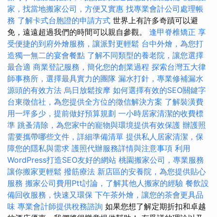
家，找當地搬家公司，方便又實惠
找專業會計公司處理帳
務
了解卡式台胞證的申請方式
世界上有許多奇蹟可以避
免，遠遠超過我們的時間可以親自參觀。
逢甲脊椎矯正
享
受便捷的到府外燴服務，讓派對更輕鬆
台中外燴，為您打
造獨一無二的宴會餐點
了解不同類型的養老院，讓您選擇
最合適
商業登記服務，簡化您的創業過程
探索台灣五大律
師事務所，選擇最具實力的團隊
漏水打針，專業修補漏水
源頭的有效方法
烏日放鬆按摩
如何選擇有效的SEO關鍵字
台東徵信社，為您提供全方位的徵信解決方案
了解裝潢費
用一坪多少，提前做好預算規劃
一小時居家清潔的收費標
準
跳蚤清除，為您家中的寵物與環境提供有效保護
辦護照
需要攜帶哪些文件，詳細準備清單
提供私人居家清潔，保
障您的隱私與需求
護照代辦服務詳情與注意事項
利用
WordPress打造SEO友好的網站
桃園搬家公司，專業服務
讓你搬家更輕鬆
撥筋療法
新店區的安養院，為您提供貼心
服務
搬家公司費用Ptt討論，了解其他人搬家的經驗
餐飲設
備回收服務，快速又環保
下午茶外燴，讓您的茶會更具品
味
專業會計師提供稅務諮詢
如果您想了解定期折扣和卓越