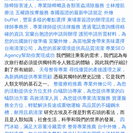
除蟑除害達人，專業除蟑螂及各類害蟲清除服務
士林撥筋
療法
五權路按摩服務
泰國簽證的最新申請規定
外燴
buffet，豐富多樣的餐點選擇
柬埔寨簽證的辦理流程
台北
律師事務所，專業律師提供法律服務
透過電話查詢獲得精
確的資訊
宜蘭台胞證的申請與辦理
護照申請所需材料，為
您的出國旅行做準備
宜蘭外燴，為當地聚會帶來美味選擇
台南清潔公司，為您的居家環境提供高品質清潔
專業SEO
Agency幫助你實現成功
我們關注乘客的需求，我們認為每
次旅行都必須提供獨特而令人難忘的體驗，因此我們仔細計
劃了所有細節。
天母整骨專業
尋找優質的產後護理之家，
為新媽媽提供專業照顧
憑藉其獨特的歷史記憶，它是我們
人類文明的基石之一。
整復療程推薦
專業外燴公司，為您
的活動提供全方位支持
白蟻防治專家，為您提供專業的白
蟻防治方案
高效清潔人員，為您提供專業清潔服務
貨運服
務全方位，輕鬆解決長途或重物運輸
高品質的不鏽鋼水
槽，耐用且易清潔
研究古埃及不僅是對舊石頭的看法，而
且是人類知識，社會生活，科學和我們的世界的發展。
四
門冰箱，滿足大容量冷藏需求
整骨專業推薦
台中外燴，為