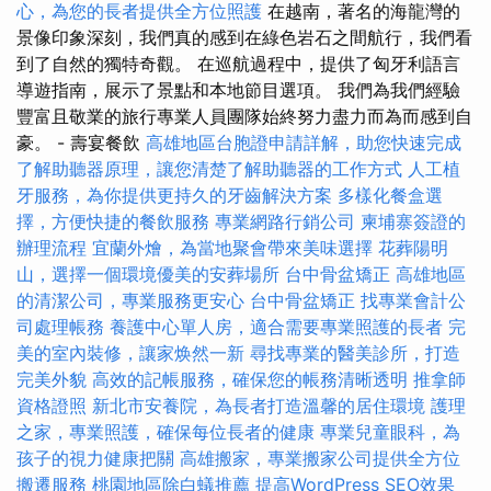
心，為您的長者提供全方位照護
在越南，著名的海龍灣的
景像印象深刻，我們真的感到在綠色岩石之間航行，我們看
到了自然的獨特奇觀。 在巡航過程中，提供了匈牙利語言
導遊指南，展示了景點和本地節目選項。 我們為我們經驗
豐富且敬業的旅行專業人員團隊始終努力盡力而為而感到自
豪。 - 壽宴餐飲
高雄地區台胞證申請詳解，助您快速完成
了解助聽器原理，讓您清楚了解助聽器的工作方式
人工植
牙服務，為你提供更持久的牙齒解決方案
多樣化餐盒選
擇，方便快捷的餐飲服務
專業網路行銷公司
柬埔寨簽證的
辦理流程
宜蘭外燴，為當地聚會帶來美味選擇
花葬陽明
山，選擇一個環境優美的安葬場所
台中骨盆矯正
高雄地區
的清潔公司，專業服務更安心
台中骨盆矯正
找專業會計公
司處理帳務
養護中心單人房，適合需要專業照護的長者
完
美的室內裝修，讓家焕然一新
尋找專業的醫美診所，打造
完美外貌
高效的記帳服務，確保您的帳務清晰透明
推拿師
資格證照
新北市安養院，為長者打造溫馨的居住環境
護理
之家，專業照護，確保每位長者的健康
專業兒童眼科，為
孩子的視力健康把關
高雄搬家，專業搬家公司提供全方位
搬遷服務
桃園地區除白蟻推薦
提高WordPress SEO效果