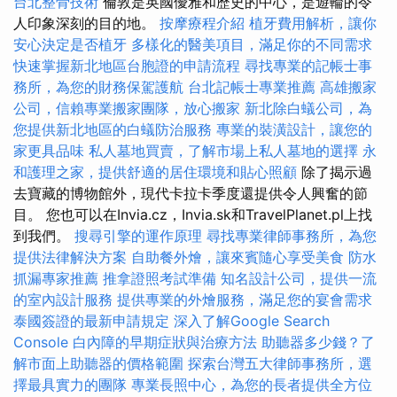
台北整骨技術
倫敦是英國優雅和歷史的中心，是遊輪的令
人印象深刻的目的地。
按摩療程介紹
植牙費用解析，讓你
安心決定是否植牙
多樣化的醫美項目，滿足你的不同需求
快速掌握新北地區台胞證的申請流程
尋找專業的記帳士事
務所，為您的財務保駕護航
台北記帳士專業推薦
高雄搬家
公司，信賴專業搬家團隊，放心搬家
新北除白蟻公司，為
您提供新北地區的白蟻防治服務
專業的裝潢設計，讓您的
家更具品味
私人墓地買賣，了解市場上私人墓地的選擇
永
和護理之家，提供舒適的居住環境和貼心照顧
除了揭示過
去寶藏的博物館外，現代卡拉卡季度還提供令人興奮的節
目。 您也可以在Invia.cz，Invia.sk和TravelPlanet.pl上找
到我們。
搜尋引擎的運作原理
尋找專業律師事務所，為您
提供法律解決方案
自助餐外燴，讓來賓隨心享受美食
防水
抓漏專家推薦
推拿證照考試準備
知名設計公司，提供一流
的室內設計服務
提供專業的外燴服務，滿足您的宴會需求
泰國簽證的最新申請規定
深入了解Google Search
Console
白內障的早期症狀與治療方法
助聽器多少錢？了
解市面上助聽器的價格範圍
探索台灣五大律師事務所，選
擇最具實力的團隊
專業長照中心，為您的長者提供全方位