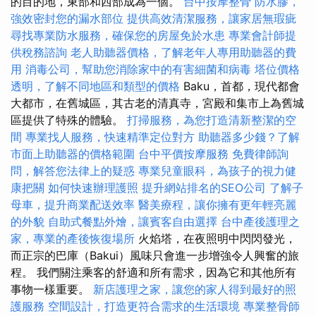
的目的地，東部和西部成為一個。
台中按摩整骨
防水膠，
強效密封您的漏水部位
提供高效清潔服務，讓家居無瑕疵
尋找專業防水服務，確保您的房屋免於水患
專業會計師提
供稅務諮詢
老人助聽器價格，了解老年人專用助聽器的費
用
消毒公司，幫助您消除家中的有害細菌和病毒
塔位價格
透明，了解不同地區和類型的價格
Baku，首都，現代都會
大都市，在舊城區，其古老的清真寺，宮殿和集市上為舊城
區提供了特殊的體驗。
打掃服務，為您打造清新整潔的空
間
專業找人服務，快速精準定位對方
助聽器多少錢？了解
市面上助聽器的價格範圍
台中平價按摩服務
免費律師詢
問，解答您法律上的疑惑
專業兒童眼科，為孩子的視力健
康把關
如何快速辦理護照
提升網站排名的SEO公司
了解子
母車，提升商業配送效率
醫美療程，讓你擁有更年輕亮麗
的外貌
自助式餐點外燴，讓賓客自由選擇
台中產後護理之
家，專業的產後恢復場所
火焰塔，在夜照明中閃閃發光，
而正宗的巴庫（Bakui）風味只會進一步增強令人興奮的旅
程。 我們關注乘客的舒適和所有需求，因為它和其他所有
事物一樣重要。
新店護理之家，讓您的家人得到最好的照
護服務
空間設計，打造更符合需求的生活環境
專業整骨師