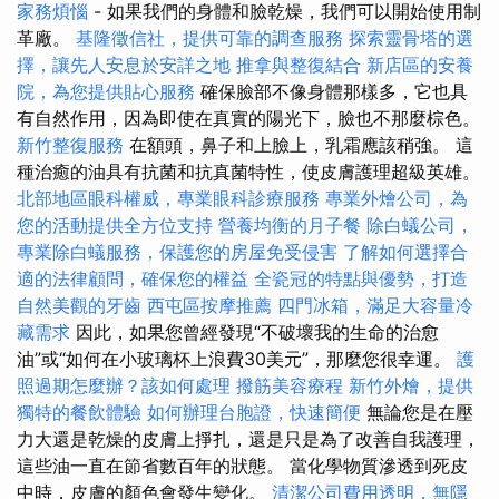
家務煩惱
- 如果我們的身體和臉乾燥，我們可以開始使用制
革廠。
基隆徵信社，提供可靠的調查服務
探索靈骨塔的選
擇，讓先人安息於安詳之地
推拿與整復結合
新店區的安養
院，為您提供貼心服務
確保臉部不像身體那樣多，它也具
有自然作用，因為即使在真實的陽光下，臉也不那麼棕色。
新竹整復服務
在額頭，鼻子和上臉上，乳霜應該稍強。 這
種治癒的油具有抗菌和抗真菌特性，使皮膚護理超級英雄。
北部地區眼科權威，專業眼科診療服務
專業外燴公司，為
您的活動提供全方位支持
營養均衡的月子餐
除白蟻公司，
專業除白蟻服務，保護您的房屋免受侵害
了解如何選擇合
適的法律顧問，確保您的權益
全瓷冠的特點與優勢，打造
自然美觀的牙齒
西屯區按摩推薦
四門冰箱，滿足大容量冷
藏需求
因此，如果您曾經發現“不破壞我的生命的治愈
油”或“如何在小玻璃杯上浪費30美元”，那麼您很幸運。
護
照過期怎麼辦？該如何處理
撥筋美容療程
新竹外燴，提供
獨特的餐飲體驗
如何辦理台胞證，快速簡便
無論您是在壓
力大還是乾燥的皮膚上掙扎，還是只是為了改善自我護理，
這些油一直在節省數百年的狀態。 當化學物質滲透到死皮
中時，皮膚的顏色會發生變化。
清潔公司費用透明，無隱