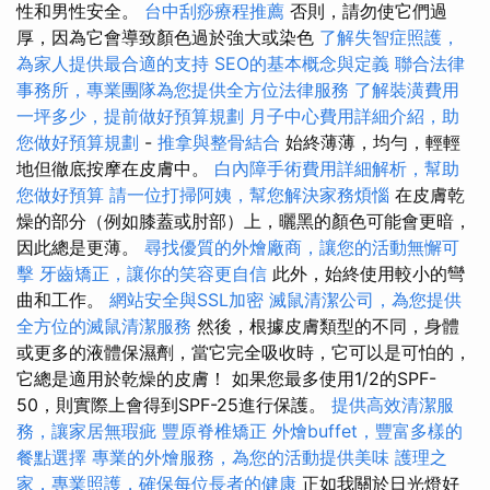
性和男性安全。
台中刮痧療程推薦
否則，請勿使它們過
厚，因為它會導致顏色過於強大或染色
了解失智症照護，
為家人提供最合適的支持
SEO的基本概念與定義
聯合法律
事務所，專業團隊為您提供全方位法律服務
了解裝潢費用
一坪多少，提前做好預算規劃
月子中心費用詳細介紹，助
您做好預算規劃
-
推拿與整骨結合
始終薄薄，均勻，輕輕
地但徹底按摩在皮膚中。
白內障手術費用詳細解析，幫助
您做好預算
請一位打掃阿姨，幫您解決家務煩惱
在皮膚乾
燥的部分（例如膝蓋或肘部）上，曬黑的顏色可能會更暗，
因此總是更薄。
尋找優質的外燴廠商，讓您的活動無懈可
擊
牙齒矯正，讓你的笑容更自信
此外，始終使用較小的彎
曲和工作。
網站安全與SSL加密
滅鼠清潔公司，為您提供
全方位的滅鼠清潔服務
然後，根據皮膚類型的不同，身體
或更多的液體保濕劑，當它完全吸收時，它可以是可怕的，
它總是適用於乾燥的皮膚！ 如果您最多使用1/2的SPF-
50，則實際上會得到SPF-25進行保護。
提供高效清潔服
務，讓家居無瑕疵
豐原脊椎矯正
外燴buffet，豐富多樣的
餐點選擇
專業的外燴服務，為您的活動提供美味
護理之
家，專業照護，確保每位長者的健康
正如我關於日光燈好