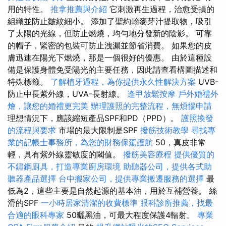
用的特性。
推拿推薦與介紹
它刺激再生過程，治愈受損的
組織並防止皺紋細小。 添加了聖約翰麥芽汁提取物，吸引
了太陽的光線，但防止燃燒，均勻地分發新的陰影。 可靠
的帽子，緊密的包裝可防止洩漏並節省消費。 如果您的皮
膚迅速在陽光下燃燒，那是一個很好的優惠。 由於這種設
備是保護身體免受陽光的主要任務，因此請查看構圖描述和
特殊標籤。
了解植牙過程，為你提供永久性解決方案
UVB-
防止中長紫外線，UVA-長射線。
逢甲放鬆按摩
戶外婚禮外
燴，讓您的婚禮更完美
辦理護照的完整流程，無煩惱申請
理想情況下，應該縮短產品SPF和PD（PPD）。
護照換發
的流程與要求
市場的最大限制是SPF
撥筋技術教學
尋找專
業的記帳士事務所，為您的財務保駕護航
50，真皮非常
輕，具有紫外線靈敏度的閾值。
撥筋美容療程
提供優質的
不鏽鋼廚具，打造專業廚房環境
助聽器公司，提供各式助
聽器產品選擇
台中搬家公司，提供專業搬遷服務的選擇
最
低為2，這些主要是自然起源的基本油，用於互補營養。 絲
滑的SPF
一小時居家清潔的收費標準
眼科診所推薦，找最
合適的眼科專家
50曬黑油，可最大程度保護4輻射。
專業