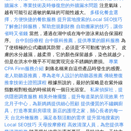
牆漏水，專業技術及時修復您的外牆漏水問題
注意氣味，
越有可能引起過敏的氣味的可能性越大。
多樣化餐盒選
擇，方便快捷的餐飲服務
提升當地搜索的Local SEO技巧
了解會計師服務，幫助您規劃財務
自助搬家的技巧，讓你
省時又省錢
當然，通過在湖中或在海中游泳來結合保濕程
序。
台中刮痧療程
台中眼科推薦，提供專業的眼科服務
為
了使積極的公式繼續其防禦，必須是“不可動搖”的水下。 皮
膚的水分越濕，越柔滑，它的顏色保留越多，染色就越少，
但是在洪水中幾乎不可能實現完全不銹鋼的磨損。
專業
CPA Firm服務介紹
刺痛名稱來自這些產品時發生的感覺。
老人助聽器推薦，專為老年人設計的助聽器推薦
傳統整復
推拿技術士證照課程
根據所說的，最好的策略是在紫外線
指數相對較低的時候就有一個日光浴室。
私家偵探社，提
供隱密調查服務
精美外燴擺盤，提升每道菜的呈現效果
竹
北月子中心，為新媽媽提供細心照顧
提供優質的不鏽鋼廚
具，打造專業廚房環境
新店的護理之家，關心長者的每一
天
台北外燴服務，滿足各類活動的需求
提升當地搜索的
Local SEO技巧
天母按摩療程
高效清潔人員，為您提供專