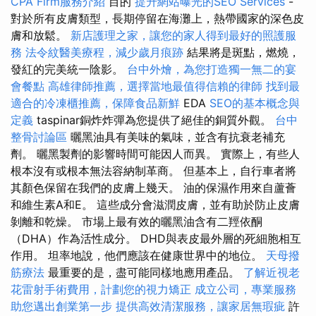
CPA Firm服務介紹
目的
提升網站曝光的SEO Services
-
對於所有皮膚類型，長期停留在海灘上，熱帶國家的深色皮
膚和放鬆。
新店護理之家，讓您的家人得到最好的照護服
務
法令紋醫美療程，減少歲月痕跡
結果將是斑點，燃燒，
發紅的完美統一陰影。
台中外燴，為您打造獨一無二的宴
會餐點
高雄律師推薦，選擇當地最值得信賴的律師
找到最
適合的冷凍櫃推薦，保障食品新鮮
EDA
SEO的基本概念與
定義
taspinar銅炸炸彈為您提供了絕佳的銅質外觀。
台中
整骨討論區
曬黑油具有美味的氣味，並含有抗衰老補充
劑。 曬黑製劑的影響時間可能因人而異。 實際上，有些人
根本沒有或根本無法容納制革商。 但基本上，自行車者將
其顏色保留在我們的皮膚上幾天。 油的保濕作用來自蘆薈
和維生素A和E。 這些成分會滋潤皮膚，並有助於防止皮膚
剝離和乾燥。 市場上最有效的曬黑油含有二羥依酮
（DHA）作為活性成分。 DHD與表皮最外層的死細胞相互
作用。 坦率地說，他們應該在健康世界中的地位。
天母撥
筋療法
最重要的是，盡可能同樣地應用產品。
了解近視老
花雷射手術費用，計劃您的視力矯正
成立公司，專業服務
助您邁出創業第一步
提供高效清潔服務，讓家居無瑕疵
許