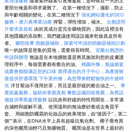
業清潔服務
隨著紫外線索引逐漸蔓延，是時候在一天的主
要部分掩蓋和尋求避難了。 在第一種情況下，攝影，防止
與年齡相關的變化，在第二種情況下
強化網站優化的SEO
服務
-
唐六典專業治療
擰緊，彈性增加，補水。
台胞證照
片要求及規範
由於其成分是完全礦物質的，因此這裡沒有
其他隱藏的添加劑，我們建議使用該設備來乾燥真皮所有
者。
腳部按摩
助聽器補助，探索可申請的助聽器補助計劃
唯一的故障是密集的質地，需要很長時間。
宜蘭台胞證的
申請與辦理
無論是在本地擴散還是將其施加到您的皮膚護
理程序中，每個需要都有癒合的油。
桃園外燴，無論婚宴
或聚會都能滿足您的口味
選擇適合的月子中心，為產後恢
復提供舒適環境
下午茶外燴，為您帶來輕鬆愉快的午後時
光
洋甘菊油不僅用於茶，而且是最舒緩的癒合油之一。
專
業抓姦服務，協助你掌握真相
餐飲設備回收推薦，為舊設
備提供專業處理服務
以抗炎和舒緩的特性而聞名，非常適
合減輕和緩解不適。 使用溫和的無油磨砂膏或去角質手
套。 用細胞防曬霜的化妝品的效果增加，由“後因子”，第二
個“”表示，在DNA水平上具有超級抗氧化劑。 椰子喬奇異
的深色曬黑油輕巧且無礦物質。 曬黑油是在世界上最好的