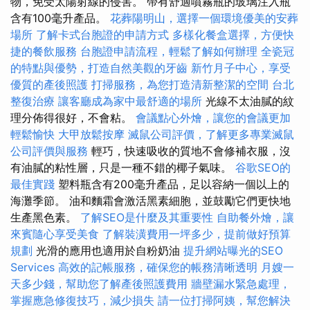
物，免受太陽射線的侵害。 帶有舒適噴霧瓶的玻璃注入瓶
含有100毫升產品。
花葬陽明山，選擇一個環境優美的安葬
場所
了解卡式台胞證的申請方式
多樣化餐盒選擇，方便快
捷的餐飲服務
台胞證申請流程，輕鬆了解如何辦理
全瓷冠
的特點與優勢，打造自然美觀的牙齒
新竹月子中心，享受
優質的產後照護
打掃服務，為您打造清新整潔的空間
台北
整復治療
讓客廳成為家中最舒適的場所
光線不太油膩的紋
理分佈得很好，不會粘。
會議點心外燴，讓您的會議更加
輕鬆愉快
大甲放鬆按摩
滅鼠公司評價，了解更多專業滅鼠
公司評價與服務
輕巧，快速吸收的質地不會修補衣服，沒
有油膩的粘性層，只是一種不錯的椰子氣味。
谷歌SEO的
最佳實踐
塑料瓶含有200毫升產品，足以容納一個以上的
海灘季節。 油和麵霜會激活黑素細胞，並鼓勵它們更快地
生產黑色素。
了解SEO是什麼及其重要性
自助餐外燴，讓
來賓隨心享受美食
了解裝潢費用一坪多少，提前做好預算
規劃
光滑的應用也適用於自粉奶油
提升網站曝光的SEO
Services
高效的記帳服務，確保您的帳務清晰透明
月嫂一
天多少錢，幫助您了解產後照護費用
牆壁漏水緊急處理，
掌握應急修復技巧，減少損失
請一位打掃阿姨，幫您解決