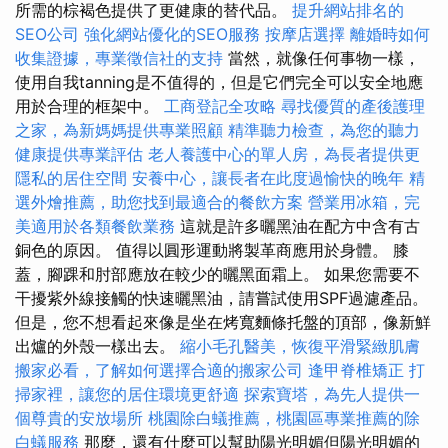
所需的棕褐色提供了更健康的替代品。
提升網站排名的
SEO公司
強化網站優化的SEO服務
按摩店選擇
離婚時如何
收集證據，專業徵信社的支持
當然，就像任何事物一樣，
使用自我tanning是不值得的，但是它們完全可以安全地應
用於合理的框架中。
工商登記全攻略
尋找優質的產後護理
之家，為新媽媽提供專業照顧
精準聽力檢查，為您的聽力
健康提供專業評估
老人養護中心的單人房，為長者提供更
隱私的居住空間
安養中心，讓長者在此度過愉快的晚年
精
選外燴推薦，助您找到最適合的餐飲方案
營業用冰箱，完
美適用於各類餐飲業務
這就是許多曬黑油在配方中含有古
銅色的原因。 值得以圓形運動將製革商應用於身體。 膝
蓋，腳踝和肘部應放在較少的曬黑面霜上。 如果您需要不
干擾紫外線接觸的快速曬黑油，請嘗試使用SPF過濾產品。
但是，您不想看起來像是坐在烤寬麵條托盤的頂部，像新鮮
出爐的外殼一樣出去。
縮小毛孔醫美，恢復平滑緊緻肌膚
搬家必看，了解如何選擇合適的搬家公司
逢甲脊椎矯正
打
掃家裡，讓您的居住環境更舒適
探索寶塔，為先人提供一
個尊貴的安放場所
桃園除白蟻推薦，桃園區專業推薦的除
白蟻服務
那麼，還有什麼可以幫助陽光明媚但陽光明媚的