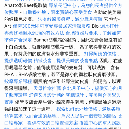
Anatto和Beet提取物
專業長照中心，為您的長者提供全方
位照護
-
自助餐外燴，讓來賓隨心享受美食
有助於使美麗
的銅棕色皮膚。
法令紋醫美療程，減少歲月痕跡
它包含-
Art
僅需300元即可享受專業居家清潔服務
Bio
漏水打針，
專業修補漏水源頭的有效方法
台胞證照片要求，了解如何
準備符合規定
Banner防曬霜的狀態，因此在膏藥後沒有留
下白色斑點，就像物理防曬霜一樣。 為了取得非常好的效
果，保持我們的皮膚有水分非常重要。
打掃阿姨的價格，
提供透明報價
精緻茶會，提供美味的茶會餐點
因此，在使
用曬黑器之前，值得使用溫和的去角質，可以洗滌，含有
PHA，BHA或酸性酸，甚至是微小的顆粒狀皮膚磨砂膏。
按摩專業課程
曬黑的油吸引並專注於皮膚上的陽光，以獲
得深黑曬黑。
天母推拿推薦
台北月子中心，提供安心的月
子照護環境
舒適又具設計感的客廳設計，完美融合美學與
實用
儘管皮膚會產生紫外線來產生曬黑，但曬黑油通過增
強射線加速了這一過程。
探索buffet外燴價格，滿足各種
預算需求
找到合適的墓地，為家人提供一個安穩的歸宿
除
白蟻專家，提供有效的白蟻處理方案
養護中心的單人房設