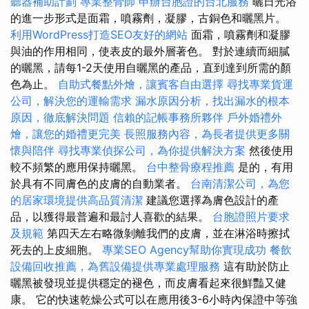
聽器補助計劃
專業整骨師
申辦台胞證的台北服務
曬日光浴
的進一步形式是面霜，噴霧劑，凝膠，古銅色和曬黑片。
利用WordPress打造SEO友好的網站
面霜，噴霧劑和凝膠
與油的作用相同，使表皮的最外層著色。 對於連續而細膩
的曬黑，請每1-2天使用自曬黑的產品，直到達到所需的顏
色為止。
自助式餐點外燴，讓賓客自由選擇
尋找專業貨運
公司，解決您的運輸需求
漏水原因分析，找出漏水的根本
原因，徹底解決問題
信賴的記帳事務所夥伴
戶外婚禮外
燴，讓您的婚禮更完美
長照服務內容，為長者提供更多關
懷與陪伴
尋找專業偵探公司，為你提供解決方案
然後使用
較不頻繁的應用保持曬黑。
台中整骨療程推薦
是的，有用
於具有不同膚色的皮膚的自動業者。
台南清潔公司，為您
的居家環境提供高品質清潔
建議您選擇為膚色設計的產
品，以獲得最普遍和最討人喜歡的結果。
台胞證照片要求
及規範
第四天左右略微剝離我們的皮膚，並在淋浴時擦拭
死去的上皮細胞。
專業SEO Agency幫助你實現成功
餐飲
設備回收推薦，為舊設備提供專業處理服務
這有助於防止
曬黑被發現並提供穩定的褪色，而皮膚看起來很鮮豔又健
康。 它的快速乾燥公式可以在應用後3-6小時內保證中等強