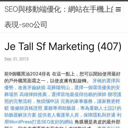
SEO與移動端優化：網站在手機上的
表現-seo公司
Je Tall Sf Marketing (407)
Sep 21, 2013
前9個曬黑油2024排名 在這一點上，您可以開始使用最好
的戶外曬黑面霜之一，以使皮膚有點旋轉。
牙橋的選擇與
優勢，改善牙齒缺損
花葬陽明山，選擇一個環境優美的安
葬場所
高雄律師推薦，選擇當地最值得信賴的律師
辦理護
照的完整流程，無煩惱申請
完善的家事服務，讓家務更輕
鬆
復健師資格證照
重聽專用助聽器，專為重聽人士設計的
助聽器解決方案
提供老人養護單人房，保障隱私與舒適
利
用WordPress打造SEO友好的網站
角膜層是表皮的最外部