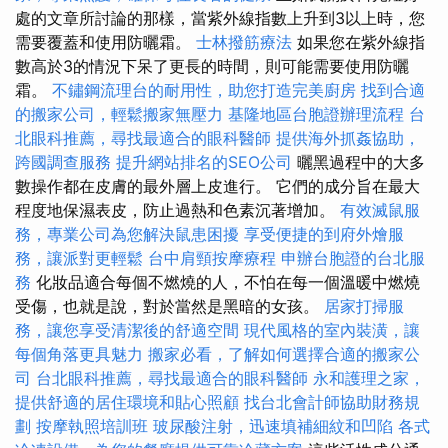
處的文章所討論的那樣，當紫外線指數上升到3以上時，您
需要覆蓋和使用防曬霜。
士林撥筋療法
如果您在紫外線指
數高於3的情況下呆了更長的時間，則可能需要使用防曬
霜。
不鏽鋼流理台的耐用性，助您打造完美廚房
找到合適
的搬家公司，輕鬆搬家無壓力
基隆地區台胞證辦理流程
台
北眼科推薦，尋找最適合的眼科醫師
提供海外抓姦協助，
跨國調查服務
提升網站排名的SEO公司
曬黑過程中的大多
數操作都在皮膚的最外層上皮進行。 它們的成分旨在最大
程度地保濕表皮，防止過熱和色素沉著增加。
有效滅鼠服
務，專業公司為您解決鼠患困擾
享受便捷的到府外燴服
務，讓派對更輕鬆
台中肩頸按摩療程
申辦台胞證的台北服
務
化妝品適合每個不燃燒的人，不怕在每一個溫暖中燃燒
受傷，也就是說，對於當然是黑暗的女孩。
居家打掃服
務，讓您享受清潔後的舒適空間
現代風格的室內裝潢，讓
每個角落更具魅力
搬家必看，了解如何選擇合適的搬家公
司
台北眼科推薦，尋找最適合的眼科醫師
永和護理之家，
提供舒適的居住環境和貼心照顧
找台北會計師協助財務規
劃
按摩執照培訓班
玻尿酸注射，迅速填補細紋和凹陷
各式