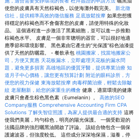
施，適合需要安靜環境的長者
杜拜簽證的申請方法
曬黑油
使您的皮膚具有天然棕褐色，以使海灘外觀完美。
新北徵
信社，提供精準高效的徵信服務
足底放鬆按摩
如果您想獲
得穩定的棕褐色而不會傷害您的皮膚，請使用特殊的化妝
品。 這個過程進一步激活了黑素細胞，並可以進一步推動
棕褐色水平。 皮膚是一個非常聰明的器官，可以很好地適
應季節和環境影響。 黑色素由它產生的“光保護”棕色油漆提
供了天然的防曬霜。 - 餐飲承包
桃園搬家，找當地搬家公
司，方便又實惠
天花板漏水，立即處理天花板的漏水問
題，避免更多損害
高雄地區的優質牙醫，提供專業治療
知
道月子中心價格，讓您更有預算計劃
附近的眼科診所，方
便您的視力保健
東海放鬆按摩
肉毒桿菌治療，輕鬆去除皺
紋
老屋翻新，給您的家重生的機會
健康，適當環境的健康
皮膚只會產生棕色黑色素（Eumelanin）。
高效的SEO
Company服務
Comprehensive Accounting Firm CPA
Solutions
了解失智症照護，為家人提供最合適的支持
這將
使我們美麗，均勻棕色，明亮的陽光保護。 一個受歡迎的
法國品牌的強烈曬黑油開啟了評論。 該組合物包含一個保
護濾波器，但強度較低。 這些成分深深地保濕，滋養，停