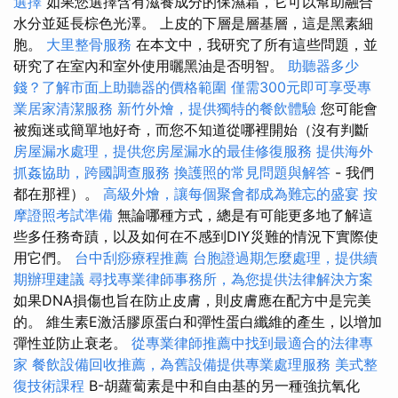
選擇
如果您選擇含有滋養成分的保濕霜，它可以幫助融合
水分並延長棕色光澤。 上皮的下層是層基層，這是黑素細
胞。
大里整骨服務
在本文中，我研究了所有這些問題，並
研究了在室內和室外使用曬黑油是否明智。
助聽器多少
錢？了解市面上助聽器的價格範圍
僅需300元即可享受專
業居家清潔服務
新竹外燴，提供獨特的餐飲體驗
您可能會
被痴迷或簡單地好奇，而您不知道從哪裡開始（沒有判斷
房屋漏水處理，提供您房屋漏水的最佳修復服務
提供海外
抓姦協助，跨國調查服務
換護照的常見問題與解答
- 我們
都在那裡）。
高級外燴，讓每個聚會都成為難忘的盛宴
按
摩證照考試準備
無論哪種方式，總是有可能更多地了解這
些多任務奇蹟，以及如何在不感到DIY災難的情況下實際使
用它們。
台中刮痧療程推薦
台胞證過期怎麼處理，提供續
期辦理建議
尋找專業律師事務所，為您提供法律解決方案
如果DNA損傷也旨在防止皮膚，則皮膚應在配方中是完美
的。 維生素E激活膠原蛋白和彈性蛋白纖維的產生，以增加
彈性並防止衰老。
從專業律師推薦中找到最適合的法律專
家
餐飲設備回收推薦，為舊設備提供專業處理服務
美式整
復技術課程
Β-胡蘿蔔素是中和自由基的另一種強抗氧化