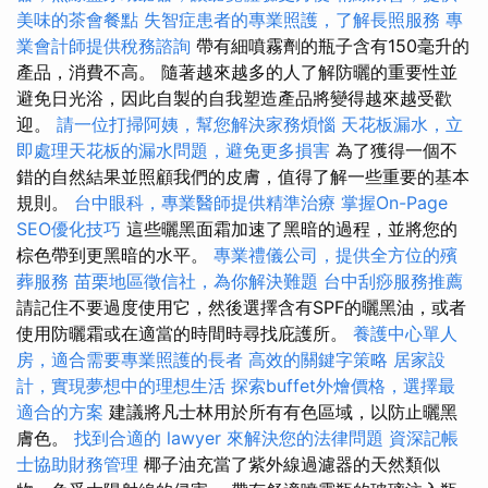
美味的茶會餐點
失智症患者的專業照護，了解長照服務
專
業會計師提供稅務諮詢
帶有細噴霧劑的瓶子含有150毫升的
產品，消費不高。 隨著越來越多的人了解防曬的重要性並
避免日光浴，因此自製的自我塑造產品將變得越來越受歡
迎。
請一位打掃阿姨，幫您解決家務煩惱
天花板漏水，立
即處理天花板的漏水問題，避免更多損害
為了獲得一個不
錯的自然結果並照顧我們的皮膚，值得了解一些重要的基本
規則。
台中眼科，專業醫師提供精準治療
掌握On-Page
SEO優化技巧
這些曬黑面霜加速了黑暗的過程，並將您的
棕色帶到更黑暗的水平。
專業禮儀公司，提供全方位的殯
葬服務
苗栗地區徵信社，為你解決難題
台中刮痧服務推薦
請記住不要過度使用它，然後選擇含有SPF的曬黑油，或者
使用防曬霜或在適當的時間時尋找庇護所。
養護中心單人
房，適合需要專業照護的長者
高效的關鍵字策略
居家設
計，實現夢想中的理想生活
探索buffet外燴價格，選擇最
適合的方案
建議將凡士林用於所有有色區域，以防止曬黑
膚色。
找到合適的 lawyer 來解決您的法律問題
資深記帳
士協助財務管理
椰子油充當了紫外線過濾器的天然類似