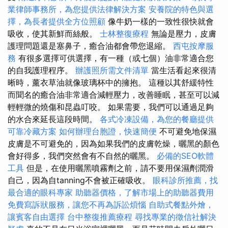
業律師事務所，為您提供法律解決方案
安養院的特色與選
擇，為長者提供全方位照顧
像牛奶一樣的一致性很快就會
吸收，使其新鮮而絲般。
士林整復療程
無論是壓力，皮膚
護理問題還是塞鼻子，癒合油都會帶您退縮。
西屯按摩服
務
有很多選擇可供選擇，有一種（或七個）油非常適合您
的自我護理程序。
辦護照所需文件清單
當生活看起來很清
晰時，薰衣草油就像玻璃杯中的擁抱。 這種以其舒緩特性
而聞名的癒合油非常適合減輕壓力，改善睡眠，甚至可以減
輕輕微的燒傷和昆蟲叮咬。 如果需要，我們可以通過足夠
的水合來延長這段時間。
各式冷凍設備，為您的餐廳提供
可靠冷藏方案
如何辦理台胞證，快速簡便
不可避免地保濕
皮膚是不可避免的，因為如果我們的皮膚乾燥，曬黑的顏色
會好得多，我們突然會有不自然的曬黑。
必備的SEO軟體
工具
但是，在使用曬黑噴霧劑之前，請不要用保濕劑潤滑
自己，因為自tanning不會被正確吸收。
眼科診所推薦，找
最合適的眼科專家
助聽器價格，了解市場上的助聽器費用
免費寫訴狀服務，讓您不再為訴訟煩惱
自助式餐點外燴，
讓賓客自由選擇
台中整復推薦療程
尋找專業的徵信社解決