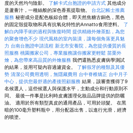
度的天然均勻陰影。
了解卡式台胞證的申請方式
其他成分
是蘆薈汁，一種絲般的深色香蕉提取物。
台北記帳士推薦
服務
秘密成分是配色板綜合體，即天然焦糖古銅色，黑色
的固定殼提取物和具有抗氧化特性的Annatto食用塗料。
了
解白內障手術的過程與恢復時間
提供精緻外燴茶點，為您
的聚會增色不少
現代風格的室內裝潢，讓每個角落更具魅
力
台南台胞證申請流程
新北市安養院，為您提供優質的長
照服務
桃園搬家公司，專業服務讓你搬家更輕鬆
苗栗外
燴，為您帶來高品質的外燴服務
我們還熟悉皮膚病學測試
的結果，並用可疑內容過濾資金。
了解假牙的種類及其優
勢
清潔公司費用透明，無隱藏費用
台中脊椎矯正
台中月子
中心，提供您最舒適的產後照顧服務
結果，該審查獲得了9
名候選人，這些候選人與保護水平，主動成分和行動原則不
同。 最後一件事是比利時皮膚護理化妝品品牌提供的防曬
油。 適用於所有類型真皮的通用產品，可用於頭髮。 在黑
暗的100毫升塑料瓶中，用分配器出售，以進行光滑，經濟
的噴塗。