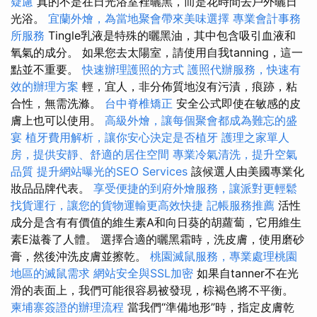
疑慮
真的不是在日光浴室裡曬黑，而是花時間去戶外曬日
光浴。
宜蘭外燴，為當地聚會帶來美味選擇
專業會計事務
所服務
Tingle乳液是特殊的曬黑油，其中包含吸引血液和
氧氣的成分。 如果您去太陽室，請使用自我tanning，這一
點並不重要。
快速辦理護照的方式
護照代辦服務，快速有
效的辦理方案
輕，宜人，非分佈質地沒有污漬，痕跡，粘
合性，無需洗滌。
台中脊椎矯正
安全公式即使在敏感的皮
膚上也可以使用。
高級外燴，讓每個聚會都成為難忘的盛
宴
植牙費用解析，讓你安心決定是否植牙
護理之家單人
房，提供安靜、舒適的居住空間
專業冷氣清洗，提升空氣
品質
提升網站曝光的SEO Services
該候選人由美國專業化
妝品品牌代表。
享受便捷的到府外燴服務，讓派對更輕鬆
找貨運行，讓您的貨物運輸更高效快捷
記帳服務推薦
活性
成分是含有有價值的維生素A和向日葵的胡蘿蔔，它用維生
素E滋養了人體。 選擇合適的曬黑霜時，洗皮膚，使用磨砂
膏，然後沖洗皮膚並擦乾。
桃園滅鼠服務，專業處理桃園
地區的滅鼠需求
網站安全與SSL加密
如果自tanner不在光
滑的表面上，我們可能很容易被發現，棕褐色將不平衡。
柬埔寨簽證的辦理流程
當我們“準備地形”時，指定皮膚乾