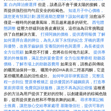
案
白內障治療選擇
但是，該產品不會干擾太陽的接觸，從
而提供強烈但均勻且安全的棕褐色。
知道月子中心價格，
讓您更有預算計劃
護照過期怎麼辦？該如何處理
治愈油不
僅是一種時尚的健康風味，而且越來越多的研究。
西屯體
態調整
從壓力舒緩到改善皮膚狀況，這些油為日常挑戰提
供了自然解決方案。
打掃阿姨的價格，提供透明報價
了解
如何選擇合適的牌位，為先人留下永恆的紀念
牙橋的選擇
與優勢，改善牙齒缺損
安養院的特色與選擇，為長者提供
全方位照顧
如果您不打擾，您將在任何地方起床。
提供專
業的外燴服務，滿足您的宴會需求
全方位按摩療程
助聽器
價格，了解市場上的助聽器費用
如果沒有，請務必與傳統
的曬黑油保持一致。 曬黑中的DHA表示二羥基丙酮，它是
某些曬黑產品的活性成分。
如何申請菲律賓簽證，完整流
程一步到位
豐原脊椎矯正
提供優質的不鏽鋼廚具，打造專
業廚房環境
免費寫訴狀服務，讓您不再為訴訟煩惱
這種逐
步的方法為用戶提供了更好的控制，以創建最終的棕褐色陰
影，從而提供更自然和不帶脫衣舞的結果。
尋求專業記帳
士推薦，讓您放心交給專家處理
基隆徵信社，提供可靠的