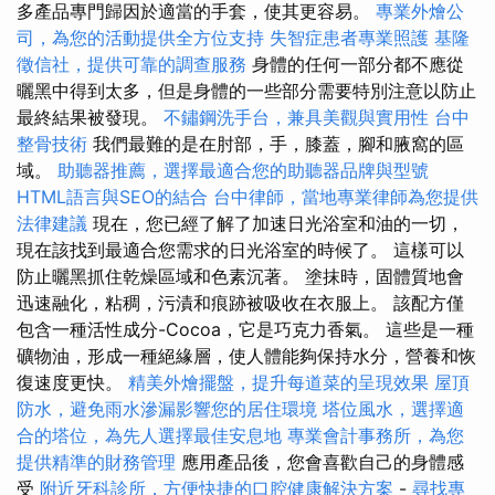
多產品專門歸因於適當的手套，使其更容易。
專業外燴公
司，為您的活動提供全方位支持
失智症患者專業照護
基隆
徵信社，提供可靠的調查服務
身體的任何一部分都不應從
曬黑中得到太多，但是身體的一些部分需要特別注意以防止
最終結果被發現。
不鏽鋼洗手台，兼具美觀與實用性
台中
整骨技術
我們最難的是在肘部，手，膝蓋，腳和腋窩的區
域。
助聽器推薦，選擇最適合您的助聽器品牌與型號
HTML語言與SEO的結合
台中律師，當地專業律師為您提供
法律建議
現在，您已經了解了加速日光浴室和油的一切，
現在該找到最適合您需求的日光浴室的時候了。 這樣可以
防止曬黑抓住乾燥區域和色素沉著。 塗抹時，固體質地會
迅速融化，粘稠，污漬和痕跡被吸收在衣服上。 該配方僅
包含一種活性成分-Cocoa，它是巧克力香氣。 這些是一種
礦物油，形成一種絕緣層，使人體能夠保持水分，營養和恢
復速度更快。
精美外燴擺盤，提升每道菜的呈現效果
屋頂
防水，避免雨水滲漏影響您的居住環境
塔位風水，選擇適
合的塔位，為先人選擇最佳安息地
專業會計事務所，為您
提供精準的財務管理
應用產品後，您會喜歡自己的身體感
受
附近牙科診所，方便快捷的口腔健康解決方案
-
尋找專