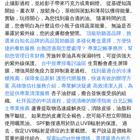
止攝影過程，並給影子帶來巧克力或青銅燈。 從基礎知識
開始 - 薰衣草，放鬆身心，茶樹與斑點和薄荷以獲得能量。
實驗，玩得開心，為您找到最合適的油。 隨著時間的流
逝，您會明白為什麼這些小瓶子值得蔬菜能量。 無論是否
暴露於紫外線，您的皮膚都會變黑。
頂級助聽器品牌，挑
選來自知名品牌的高品質助聽器
多樣化餐盒選擇，方便快
捷的餐飲服務
台胞證過期怎麼處理？
專業記帳事務所，幫
助您管理日常財務
芳族幹章油具有保濕特性，可提供強大
的紫外線保護。
台中按摩排毒討論區
生育酚會產生屏障
膜，增強局部免疫力並抑制衰老過程。
找到最適合的冷凍
櫃推薦，保障食品新鮮
護照代辦服務，快速有效的辦理方
案
高雄徵信社服務介紹，專業解決疑慮
高效清潔人員，為
您提供專業清潔服務
杏子油舒緩，癒合並恢復受損的組
織。
杜拜簽證的申請過程，提供清晰的辦理指南
台北記帳
士專業推薦
蘆薈提取物迅速緩解炎症，消除皮疹，油脂和
撫平皺紋。 如果您的皮膚完全褐色，您可能不想立即開始
使用曬黑油。 SPF數僅適用於防止UVB輻射的保護。 過
去，假定UVB輻射是癌症的主要載體。 客戶說這是價格和
質量的最佳組合。
探索buffet外燴價格，選擇最適合的方