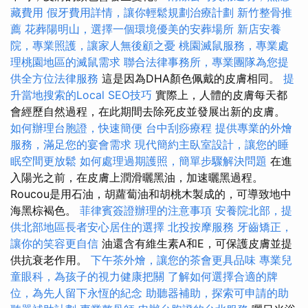
藏費用
假牙費用詳情，讓你輕鬆規劃治療計劃
新竹整骨推
薦
花葬陽明山，選擇一個環境優美的安葬場所
新店安養
院，專業照護，讓家人無後顧之憂
桃園滅鼠服務，專業處
理桃園地區的滅鼠需求
聯合法律事務所，專業團隊為您提
供全方位法律服務
這是因為DHA顏色佩戴的皮膚相同。
提
升當地搜索的Local SEO技巧
實際上，人體的皮膚每天都
會經歷自然過程，在此期間去除死皮並發展出新的皮膚。
如何辦理台胞證，快速簡便
台中刮痧療程
提供專業的外燴
服務，滿足您的宴會需求
現代簡約主臥室設計，讓您的睡
眠空間更放鬆
如何處理過期護照，簡單步驟解決問題
在進
入陽光之前，在皮膚上潤滑曬黑油，加速曬黑過程。
Roucou是用石油，胡蘿蔔油和胡桃木製成的，可導致地中
海黑棕褐色。
菲律賓簽證辦理的注意事項
安養院北部，提
供北部地區長者安心居住的選擇
北投按摩服務
牙齒矯正，
讓你的笑容更自信
油還含有維生素A和E，可保護皮膚並提
供抗衰老作用。
下午茶外燴，讓您的茶會更具品味
專業兒
童眼科，為孩子的視力健康把關
了解如何選擇合適的牌
位，為先人留下永恆的紀念
助聽器補助，探索可申請的助