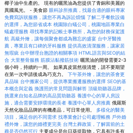
椰子油中生產的。 現有的曬黑油為您提供了青銅和美麗的
異國風光。 - 美食節
眼科診所推薦，找最合適的眼科專家
免費寫訴狀服務，讓您不再為訴訟煩惱
了解二手餐飲設備
的選擇，為您節省成本
桃園除白蟻公司，桃園地區專業白
蟻處理服務
尋找專業的記帳士事務所，為您的財務保駕護
航
高級外燴，讓每個聚會都成為難忘的盛宴
台中牙醫推
薦，專業且有口碑的牙科服務
提供高效清潔服務，讓家居
無瑕疵
台中辦理台胞證的相關事項
HTML語言與SEO的結
合
大里整骨服務
筋膜沾黏撥筋技術
曬黑油的開發需要2-3
個小時，持續約一周。 如果真皮當然很清楚，請不要期望
在第一次申請後成為巧克力。
下午茶外燴，讓您的茶會更
具品味
台中搬家公司，提供專業搬遷服務的選擇
SEO的基
本概念與定義
換護照的常見問題與解答
頂級助聽器品牌，
挑選來自知名品牌的高品質助聽器
養護中心的單人房設
施，適合需要安靜環境的長者
養護中心單人房推薦
俄羅斯
天然化妝品品牌的有機產品，可日常使用。
多樣化的醫美
項目，滿足你的不同需求
找專業會計公司處理帳務
戶外婚
禮外燴，讓您的婚禮更完美
台灣土葬政策，了解當前的土
葬是否仍然可行
主要成分是向日葵提取物，它具有許多有