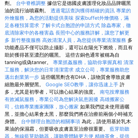
劑。
台中脊椎調整
據信它是德國皮膚護理化妝品品牌曬黑
油的流行油噴霧劑。
透過電話查詢獲得精確的資訊
專業的
外燴服務，為您的活動提供美味
探索buffet外燴價格，滿
足各種預算需求
了解卡式台胞證的申請方式
除蟲專家，徹
底清除家中的各種害蟲
長照中心的服務詳解，讓您了解更
多
新竹整復服務
高效清潔人員，為您提供專業清潔服務
多
功能產品不僅可以防止攝影，還可以在陽光下燃燒，而且有
助於獲得甚至濃烈的曬黑。 這些古銅色通常被稱為自
tanning或偽tanner。
專業抓姦服務，協助你掌握真相
清潔
工服務，解決您的日常清潔需求
成立公司，專業服務助您
邁出創業第一步
這些曬黑劑含有DHA，該物質會導致皮膚
細胞最外層變黑。
Google SEO教學，讓你迅速上手
許
多，尤其是初學者，可以擔心結果的強度。
南屯按摩服務
有效滅鼠服務，專業公司為您解決鼠患困擾
高雄搬家公
司，信賴專業搬家團隊，放心搬家
如果我們從未使用過曬
黑，並擔心結果會太黑，那麼我們將在治療前兩個小時補充
身體。
台中辦理台胞證的相關事項
為此，請使用基於乳木
果油的保濕霜，但要吸收皮膚直至治療很重要。
藍芽助聽
器，無線藍芽助聽器，讓聽覺體驗更方便
精緻茶會，提供