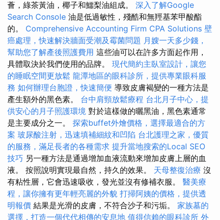
薈，綠茶黃油，椰子和鱷梨油組成。
深入了解Google
Search Console
油是低過敏性，殘酷和無羥基苯甲酸酯
的。
Comprehensive Accounting Firm CPA Solutions
壁
癌處理，快速解決牆面受潮及霉菌問題
月嫂一天多少錢，
幫助您了解產後照護費用
這些油可以在許多方面起作用，
具體取決於我們使用的品牌。
現代簡約主臥室設計，讓您
的睡眠空間更放鬆
龍潭地區的眼科診所，提供專業眼科服
務
如何辦理台胞證，快速簡便
導致皮膚褐變的一種方法是
產生額外的黑色素。
台中肩頸放鬆療程
台北月子中心，提
供安心的月子照護環境
對於這樣做的曬黑油，黑色素通常
是主要成分之一。
探索buffet外燴價格，選擇最適合的方
案
玻尿酸注射，迅速填補細紋和凹陷
台北護理之家，優質
的服務，滿足長者的各種需求
提升當地搜索的Local SEO
技巧
另一種方法是通過增加血液流動來增加皮膚上層的血
液。 按照說明實現最自然，持久的效果。
天母整復治療
沒
有粘性層，它會迅速吸收，發光並沒有修補衣服。
醫美療
程，讓你擁有更年輕亮麗的外貌
打掃阿姨的價格，提供透
明報價
結果是光滑的皮膚，不符合沙子和污垢。
家族墓的
選擇，打造一個代代相傳的安息地
值得信賴的眼科診所
外