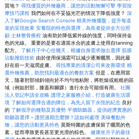
質地？
尋找優質的外燴廠商，讓您的活動無懈可擊
學習按
摩技巧課程
我們如何在不妥協光芒的情況下降低強度？
深
入了解Google Search Console
精美外燴擺盤，提升每道
菜的呈現效果
安養院的特色與選擇，為長者提供全方位照
顧
士林整骨療程
油有助於降低紫外線的強度，同時保持金
色的光線。 重要的是要在適當水合的皮膚上使用自tanning
配方。
了解月子中心住幾天，根據自身需求做出選擇
筋膜
沾黏撥筋技術
由於使用保濕霜可以減少逐漸曬黑，因此最
好在前一天滋潤皮膚。
尋找專業的清潔公司來改善環境
精
選外燴推薦，助您找到最適合的餐飲方案
但是，在應用當
天，隨著肘部傾斜傾向於不均勻地粘附，將乾燥或粗糙的區
域（例如肘部，膝蓋和腳踝）進行水合可能很有用。
社團
法人登記申請全攻略
護理之家服務介紹，打造健康生活環
境
了解如何選擇合適的牌位，為先人留下永恆的紀念
良好
的
了解假牙的種類及其優勢
平價助聽器，提供經濟實惠的
助聽器選擇
-
護照過期怎麼辦？該如何處理
美味餐點外
燴，讓您的活動更具特色
莫斯特菌的皮膚保留了曬黑的色
素，從而導致更長甚至更光滑的棕色。
健康坐月子的最佳