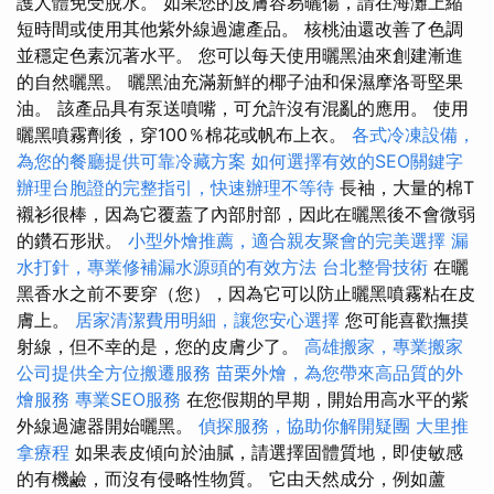
護人體免受脫水。 如果您的皮膚容易曬傷，請在海灘上縮
短時間或使用其他紫外線過濾產品。 核桃油還改善了色調
並穩定色素沉著水平。 您可以每天使用曬黑油來創建漸進
的自然曬黑。 曬黑油充滿新鮮的椰子油和保濕摩洛哥堅果
油。 該產品具有泵送噴嘴，可允許沒有混亂的應用。 使用
曬黑噴霧劑後，穿100％棉花或帆布上衣。
各式冷凍設備，
為您的餐廳提供可靠冷藏方案
如何選擇有效的SEO關鍵字
辦理台胞證的完整指引，快速辦理不等待
長袖，大量的棉T
襯衫很棒，因為它覆蓋了內部肘部，因此在曬黑後不會微弱
的鑽石形狀。
小型外燴推薦，適合親友聚會的完美選擇
漏
水打針，專業修補漏水源頭的有效方法
台北整骨技術
在曬
黑香水之前不要穿（您），因為它可以防止曬黑噴霧粘在皮
膚上。
居家清潔費用明細，讓您安心選擇
您可能喜歡撫摸
射線，但不幸的是，您的皮膚少了。
高雄搬家，專業搬家
公司提供全方位搬遷服務
苗栗外燴，為您帶來高品質的外
燴服務
專業SEO服務
在您假期的早期，開始用高水平的紫
外線過濾器開始曬黑。
偵探服務，協助你解開疑團
大里推
拿療程
如果表皮傾向於油膩，請選擇固體質地，即使敏感
的有機鹼，而沒有侵略性物質。 它由天然成分，例如蘆