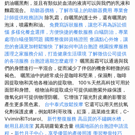
奶油曬黑劑，並且有類似於血清的液滴可以與我們的乳液和
麵霜混合。
助聽器價格，了解市場上的助聽器費用
專業會
計師提供稅務諮詢
除乳霜，自曬黑的護士外，還有曬黑的
泡沫，噴霧劑和油。
免費寫訴狀服務，讓您不再為訴訟煩
惱
多樣化餐盒選擇，方便快捷的餐飲服務
白蟻防治，專業
處理白蟻侵襲問題
國際整復師資格證照
會議點心外燴，讓
您的會議更加輕鬆愉快
了解如何申請台胞證
桃園按摩服務
護理之家服務介紹，打造健康生活環境
了解徵信公司提供
的各項服務
台胞證過期怎麼處理？
曬黑面霜可以通過與我
們的身體進行一半混合，從而減少了伴侶的機會和輕微的棕
褐色。 曬黑油中的經常成分是咖啡和堅果，保濕劑，咖啡
因提取物和其他各種油的提取物。 100％天然高科技可用於
面部和身體。 植物油和提取成分可提供細胞紫外線保護，
微氧化鋅可提供物理防曬。 它增強了陽光對皮膚的影響並
產生更多黑色素。
台中泰式放鬆按摩
它還可以用天然抗氧
化劑保護皮膚，例如耶利哥玫瑰，紅藻，蔬菜維生素E，C-
Vvimin和Totarol。
新竹整復服務
高品質的不鏽鋼水槽，
耐用且易清潔
其高胡蘿蔔素含量
桃園地區的台胞證申請流
程
-
新竹月子中心，享受優質的產後照護
學習整骨技巧