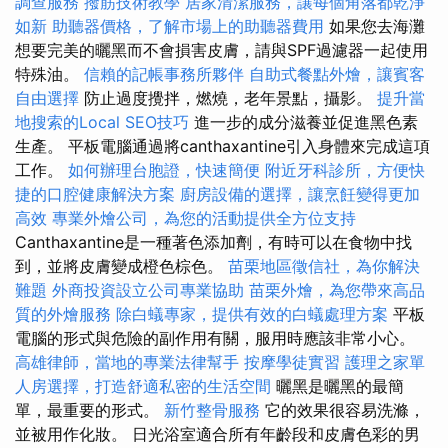
調查服務
撥筋技術教學
居家清潔服務，讓每個角落都乾淨
如新
助聽器價格，了解市場上的助聽器費用
如果您去海灘
想要完美的曬黑而不會損害皮膚，請與SPF過濾器一起使用
特殊油。
信賴的記帳事務所夥伴
自助式餐點外燴，讓賓客
自由選擇
防止過度攪拌，燃燒，老年景點，攝影。
提升當
地搜索的Local SEO技巧
進一步的成分滋養並促進黑色素
生產。 平板電腦通過將canthaxantine引入身體來完成這項
工作。
如何辦理台胞證，快速簡便
附近牙科診所，方便快
捷的口腔健康解決方案
廚房設備的選擇，讓烹飪變得更加
高效
專業外燴公司，為您的活動提供全方位支持
Canthaxantine是一種著色添加劑，有時可以在食物中找
到，並將皮膚變成橙色棕色。
苗栗地區徵信社，為你解決
難題
外商投資設立公司專業協助
苗栗外燴，為您帶來高品
質的外燴服務
除白蟻專家，提供有效的白蟻處理方案
平板
電腦的形式與危險的副作用有關，服用時應該非常小心。
高雄律師，當地的專業法律幫手
按摩學徒實習
護理之家單
人房選擇，打造舒適私密的生活空間
曬黑是曬黑的最簡
單，最重要的形式。
新竹整骨服務
它的效果很容易洗滌，
並被用作化妝。 日光浴室適合所有年齡段和皮膚色彩的男