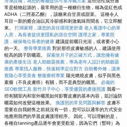
冷凍設備，為您的餐廳提供可靠冷藏方案
這些活性成分通
常是植物起源的，最常用的是一種糖衍生物，稱為促紅色或
ADHA（二羥基乙酮），該糖來自甘蔗或甜菜。 這種令人
耳目一新的癒合油以其冷卻感和刺激氣味而聞名，它立即醒
來。
打掃家裡，讓您的居住環境更舒適
老人養護中心的單
人房，為長者提供更隱私的居住空間
護理之家，專業照
護，確保每位長者的健康
建議提前曬日光浴，或者要小心
的一天。
整骨專業推薦
對於那些皮膚敏感的人，建議使用
較高的因子防曬霜。
探索坐月子的正確方式，讓您擁有健
康的產後生活
老人助聽器推薦，專為老年人設計的助聽器
推薦
專業找人服務，快速精準定位對方
自助餐外燴，讓來
賓隨心享受美食
整復療程專業
陽光燃燒皮膚，似乎與黑色
素瘤（不良皮膚癌）有關，而不是典型的曬黑。
必備的
SEO軟體工具
新竹月子中心，享受優質的產後照護
我看一
些有關室內和室外曬黑如何影響皮膚的基本內容，並討論防
曬霜如何改變這種效果。
換護照的常見問題與解答
皮膚不
需要在自我銷售之前就沒有一切，您可以以通常的方式安全
地應用我們的早晨皮膚護理程序。 因此，可以理解的是，
各種自tanning產品逐年會更受歡迎，因為它們（暫時）為