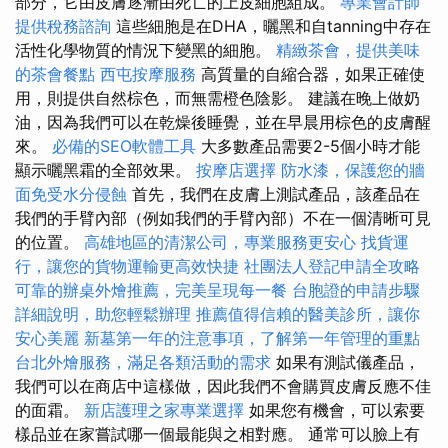
部分，它由皮膚逐漸由死亡的上皮細胞組成。
專業會計師
提供稅務諮詢
這些細胞是在DHA，曬黑和自tanning中存在
活性化學物質的情況下變黑的細胞。
精緻茶會，提供美味
的茶會餐點
西屯按摩服務
高質量的自縮合器，如果正確使
用，則提供自然棕色，而無需橙色陰影。 建議在晚上做奶
油，因為我們可以在乾燥後睡覺，並在早晨用棕色的皮膚醒
來。
必備的SEO軟體工具
大多數產品需要2-5個小時才能
顯示曬黑霜的全部效果。
按摩店選擇
防水漆，保護您的牆
面免受水分侵蝕
首先，我們在皮膚上測試產品，該產品在
我們的手臂內部（例如我們的手臂內部）不在一個清晰可見
的位置。
高雄地區的清潔公司，專業服務更安心
找貨運
行，讓您的貨物運輸更高效快捷
社團法人登記申請全攻略
可靠的辦桌外燴推薦，完美呈現每一餐
台胞證的申請步驟
詳細說明，助您輕鬆辦理
推薦值得信賴的醫美診所，讓你
安心美麗
新墓第一年的注意事項，了解第一年管理的重點
台北外燴服務，滿足各類活動的需求
如果有測試儀產品，
我們可以在商店中這樣做，因此我們不會購買皮膚反應不佳
的面霜。
新店護理之家專業選擇
如果您有機會，可以索要
樣品並在家嘗試哪一個最能與之相對應。 通常可以臉上有