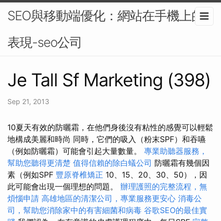
SEO與移動端優化：網站在手機上的
表現-seo公司
Je Tall Sf Marketing (398)
Sep 21, 2013
10夏天有效的防曬霜，在他們身後沒有粘性的感覺可以輕鬆
地構成美麗和時尚 同時，它們的吸入（粉末SPF）和吞嚥
（例如防曬霜）可能會引起大量數量。
專業助聽器服務，
幫助您聽得更清楚
值得信賴的除白蟻公司
防曬霜有幾個因
素（例如SPF
豐原脊椎矯正
10、15、20、30、50），因
此可能會出現一個理想的問題。
辦理護照的完整流程，無
煩惱申請
高雄地區的清潔公司，專業服務更安心
消毒公
司，幫助您消除家中的有害細菌和病毒
谷歌SEO的最佳實