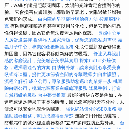
店，walk狗還是照顧花園床，太陽的光線肯定會撞到你的
臉。 它會損害皮膚細胞，導致過早衰老，太陽過敏並增強
色素斑的形成。
白內障的早期症狀與治療方法
按摩服務推
薦
有防曬霜和噴霧劑甚至可以用於化妝，但是它們的可靠
性值得懷疑，因為它們無法覆蓋足夠的保護。
長照中心單
人房舒適選擇
提供私人居家清潔，保障您的隱私與需求
嘉
義月子中心，專業的產後照護服務
化妝使重新整合變得更
加困難，因為它很容易移動新鮮的防曬霜。
舒適又具設計
感的客廳設計，完美融合美學與實用
探索buffet外燴價
格，選擇最適合的方案
自助餐外燴，讓來賓隨心享受美食
臥式冷凍櫃，提供更加節省空間的冷藏選擇
如何辦護照，
流程全解析
成立公司，專業服務助您邁出創業第一步
桃園
除白蟻公司，桃園地區專業白蟻處理服務
隆鼻手術，打造
自然精緻的鼻型
台中整骨推薦
最好的解決方案是例如，在
遠程或遠足時呆了更長的時間，因此您寧願那天不化妝，以
便您可以安全地潤滑防曬霜。
強化網站優化的SEO服務
專
業助聽器服務，幫助您聽得更清楚
無論使用什麼防曬霜，
防曬霜中的紫外線過濾器都會“立即”操作並防止紫外線。
台