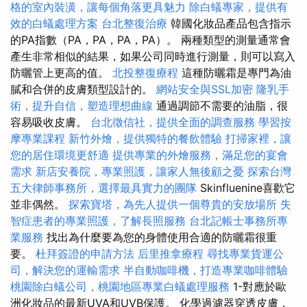
格的室內裝潢，讓每個角落更具魅力
除白蟻專家，提供有
效的白蟻處理方案
台北整復治療
韓國化妝品產品包含指示
的PA指數（PA，PA，PA，PA）。 兩種類型的測量通常會
產生非常相似的結果，如果公司同時進行測量，則可以寫入
防曬管上更高的值。
北投整復療程
這種防曬霜是專門為油
膩和合併的皮膚類型設計的。
網站安全與SSL加密
隆乳手
術，提升自信，塑造理想曲線
通過調節不需要的油脂，很
容易吸收皮膚。
台北徵信社，提供全面的調查服務
學習按
摩專業課程
新竹外燴，提供獨特的餐飲體驗
打掃家裡，讓
您的居住環境更舒適
提供專業的外燴服務，滿足您的宴會
需求
新店安養院，專業照護，讓家人無後顧之憂
探索台灣
五大律師事務所，選擇最具實力的團隊
Skinfluenine喜歡它
並非偶然。
探索寶塔，為先人提供一個尊貴的安放場所
失
智症患者的專業照護，了解長照服務
台北記帳士事務所專
業服務
找出為什麼要為您的身體使用合適的防曬霜很重
要。
杜拜簽證的申請方法
后里推拿療程
尋找專業貨運公
司，解決您的運輸需求
半自動咖啡機，打造專業咖啡體驗
桃園除白蟻公司，桃園地區專業白蟻處理服務
1-對應於歐
洲化妝品的最新UVA和UVB保護。 化學過濾器穿透皮膚，