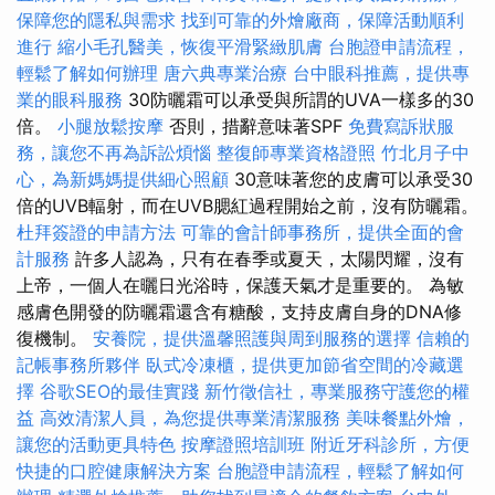
保障您的隱私與需求
找到可靠的外燴廠商，保障活動順利
進行
縮小毛孔醫美，恢復平滑緊緻肌膚
台胞證申請流程，
輕鬆了解如何辦理
唐六典專業治療
台中眼科推薦，提供專
業的眼科服務
30防曬霜可以承受與所謂的UVA一樣多的30
倍​​。
小腿放鬆按摩
否則，措辭意味著SPF
免費寫訴狀服
務，讓您不再為訴訟煩惱
整復師專業資格證照
竹北月子中
心，為新媽媽提供細心照顧
30意味著您的皮膚可以承受30
倍的UVB輻射，而在UVB腮紅過程開始之前，沒有防曬霜。
杜拜簽證的申請方法
可靠的會計師事務所，提供全面的會
計服務
許多人認為，只有在春季或夏天，太陽閃耀，沒有
上帝，一個人在曬日光浴時，保護天氣才是重要的。 為敏
感膚色開發的防曬霜還含有糖酸，支持皮膚自身的DNA修
復機制。
安養院，提供溫馨照護與周到服務的選擇
信賴的
記帳事務所夥伴
臥式冷凍櫃，提供更加節省空間的冷藏選
擇
谷歌SEO的最佳實踐
新竹徵信社，專業服務守護您的權
益
高效清潔人員，為您提供專業清潔服務
美味餐點外燴，
讓您的活動更具特色
按摩證照培訓班
附近牙科診所，方便
快捷的口腔健康解決方案
台胞證申請流程，輕鬆了解如何