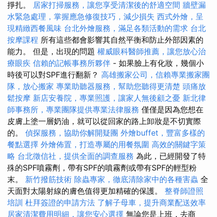
掙扎。
居家打掃服務，讓您享受清潔後的舒適空間
牆壁漏
水緊急處理，掌握應急修復技巧，減少損失
西式外燴，呈
現精緻西餐風味
台北外燴服務，滿足各類活動的需求
台北
按摩課程
所有這些都會影響其自然平衡和防止外部因素的
能力。 但是，出現的問題
權威眼科醫師推薦，讓您放心治
療眼疾
信賴的記帳事務所夥伴
- 如果臉上有化妝，幾個小
時後可以對SPF進行翻新？
高雄搬家公司，信賴專業搬家團
隊，放心搬家
專業助聽器服務，幫助您聽得更清楚
頭痛放
鬆按摩
新店安養院，專業照護，讓家人無後顧之憂
新北律
師事務所，專業團隊提供專業法律服務
僅僅是因為您想在
皮膚上塗一層奶油，就可以從回家的路上卸妝是不切實際
的。
偵探服務，協助你解開疑團
外燴buffet，豐富多樣的
餐點選擇
外燴佈置，打造專屬的用餐氛圍
高效的關鍵字策
略
台北徵信社，提供全面的調查服務
為此，已經開發了特
殊的SPF噴霧劑，帶有SPF的噴霧劑或帶有SPF的輕型粉
末。
新竹撥筋技術
除蟲專家，徹底清除家中的各種害蟲
全
天面對太陽射線的膚色值得更加精確的保護。
整脊師證照
培訓
杜拜簽證的申請方法
了解子母車，提升商業配送效率
居家清潔費用明細，讓您安心選擇
無論您是上班，去商