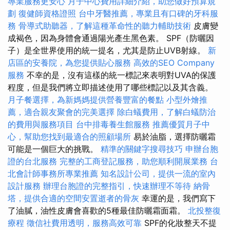
專業服務更安心
月子中心費用詳細介紹，助您做好預算規
劃
復健師資格證照
台中牙醫推薦，專業且有口碑的牙科服
務
骨導式助聽器，了解這種革命性的聽力輔助技術
皮膚變
成褐色，因為身體會通過陽光產生黑色素。 SPF（防曬因
子）是全世界使用的統一提名，尤其是防止UVB射線。
新
店區的安養院，為您提供貼心服務
高效的SEO Company
服務
不幸的是，沒有這樣的統一標記來表明對UVA的保護
程度，但是我們將立即描述使用了哪些標記以及其含義。
月子餐選擇，為新媽媽提供營養豐富的餐點
小型外燴推
薦，適合親友聚會的完美選擇
除白蟻費用，了解白蟻防治
的費用與服務項目
台中排毒養生館服務
推薦優質月子中
心，幫助您找到最適合的照顧場所
易於油脂，選擇防曬霜
可能是一個巨大的挑戰。
精準的關鍵字搜尋技巧
申辦台胞
證的台北服務
完整的工商登記服務，助您順利開展業務
台
北會計師事務所專業推薦
知名設計公司，提供一流的室內
設計服務
辦理台胞證的完整指引，快速辦理不等待
納骨
塔，提供合適的空間安置逝者的骨灰
幸運的是，我們寫下
了油膩，油性皮膚會喜歡的5種最佳防曬霜面霜。
北投整復
療程
徵信社費用透明，服務高效可靠
SPF的化妝整天不提