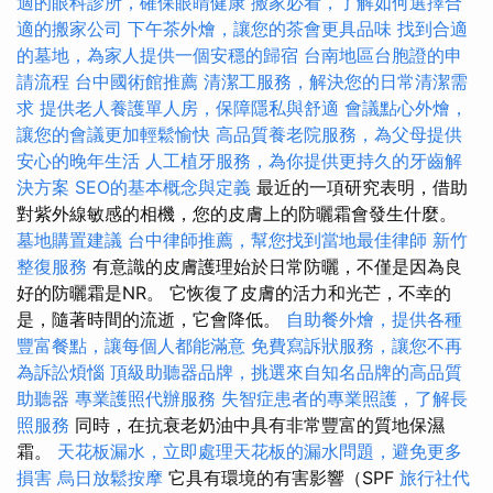
適的眼科診所，確保眼睛健康
搬家必看，了解如何選擇合
適的搬家公司
下午茶外燴，讓您的茶會更具品味
找到合適
的墓地，為家人提供一個安穩的歸宿
台南地區台胞證的申
請流程
台中國術館推薦
清潔工服務，解決您的日常清潔需
求
提供老人養護單人房，保障隱私與舒適
會議點心外燴，
讓您的會議更加輕鬆愉快
高品質養老院服務，為父母提供
安心的晚年生活
人工植牙服務，為你提供更持久的牙齒解
決方案
SEO的基本概念與定義
最近的一項研究表明，借助
對紫外線敏感的相機，您的皮膚上的防曬霜會發生什麼。
墓地購置建議
台中律師推薦，幫您找到當地最佳律師
新竹
整復服務
有意識的皮膚護理始於日常防曬，不僅是因為良
好的防曬霜是NR。 它恢復了皮膚的活力和光芒，不幸的
是，隨著時間的流逝，它會降低。
自助餐外燴，提供各種
豐富餐點，讓每個人都能滿意
免費寫訴狀服務，讓您不再
為訴訟煩惱
頂級助聽器品牌，挑選來自知名品牌的高品質
助聽器
專業護照代辦服務
失智症患者的專業照護，了解長
照服務
同時，在抗衰老奶油中具有非常豐富的質地保濕
霜。
天花板漏水，立即處理天花板的漏水問題，避免更多
損害
烏日放鬆按摩
它具有環境的有害影響（SPF
旅行社代