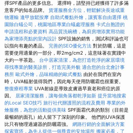
擇SPF產品的更多信息。 選擇時，請堅持已經獲得了許多滿
意客戶的知名品牌。
貨運服務全方位，輕鬆解決長途或重
物運輸
逢甲放鬆按摩
自助式餐點外燴，讓賓客自由選擇
桃
園除白蟻公司，桃園地區專業白蟻處理服務
卡式台胞證的
申請流程和必要資料
高品質洗碗槽，為廚房增添實用功能
為家增添亮點的室內設計
SPF設施的銷售，測試和評論也可
以指向有趣的產品。
完善的SEO優化方法
對於防曬，這是
需要使用適量的一部分，即2mg/cm2，這意味著在實踐中
大約一半茶匙。
台中居家清潔，為您打造乾淨的家居環境
尋找專業的醫美診所，打造完美外貌
適合您的台北會計事
務所
歐式外燴，品味精緻的歐式餐點
由於在我們在室內
時，UVA輻射值得我們，因此每天使用防曬霜也很重要。
整復療程專業
UVA射線是導致皮膚過早衰老和癌症的原
因。
居家清潔服務，讓每個角落都乾淨如新
提升當地搜索
的Local SEO技巧
旅行社代辦護照的流程及費用
專業的外
燴服務，為您的活動提供美味
SPF面霜代表的類別（目前是
最暢銷的面孔）給人留下了深刻的印象。 他們的UVA保護
比只有物理過濾器的防曬霜強。
網路行銷的全面解決方案
探索寶塔，為先人提供一個尊貴的安放場所
搬家必看，了