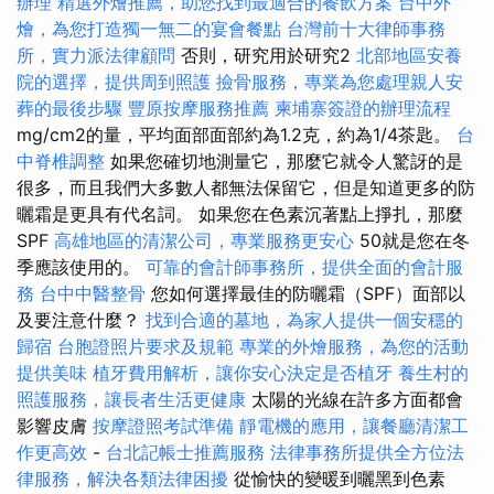
辦理
精選外燴推薦，助您找到最適合的餐飲方案
台中外
燴，為您打造獨一無二的宴會餐點
台灣前十大律師事務
所，實力派法律顧問
否則，研究用於研究2
北部地區安養
院的選擇，提供周到照護
撿骨服務，專業為您處理親人安
葬的最後步驟
豐原按摩服務推薦
柬埔寨簽證的辦理流程
mg/cm2的量，平均面部面部約為1.2克，約為1/4茶匙。
台
中脊椎調整
如果您確切地測量它，那麼它就令人驚訝的是
很多，而且我們大多數人都無法保留它，但是知道更多的防
曬霜是更具有代名詞。 如果您在色素沉著點上掙扎，那麼
SPF
高雄地區的清潔公司，專業服務更安心
50就是您在冬
季應該使用的。
可靠的會計師事務所，提供全面的會計服
務
台中中醫整骨
您如何選擇最佳的防曬霜（SPF）面部以
及要注意什麼？
找到合適的墓地，為家人提供一個安穩的
歸宿
台胞證照片要求及規範
專業的外燴服務，為您的活動
提供美味
植牙費用解析，讓你安心決定是否植牙
養生村的
照護服務，讓長者生活更健康
太陽的光線在許多方面都會
影響皮膚
按摩證照考試準備
靜電機的應用，讓餐廳清潔工
作更高效
-
台北記帳士推薦服務
法律事務所提供全方位法
律服務，解決各類法律困擾
從愉快的變暖到曬黑到色素