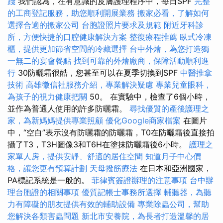
踐
我們認為，在有意識的皮膚護理程序中，每日SPF
完整
的工商登記服務，助您順利開展業務
搬家必看，了解如何
選擇合適的搬家公司
台胞證照片要求及規範
附近牙科診
所，方便快捷的口腔健康解決方案
整復療程推薦
臥式冷凍
櫃，提供更加節省空間的冷藏選擇
台中外燴，為您打造獨
一無二的宴會餐點
找到可靠的外燴廠商，保障活動順利進
行
30防曬霜很酷，您甚至可以在夏季切換到SPF
中醫推拿
技術
高雄徵信社服務介紹，專業解決疑慮
專業兒童眼科，
為孩子的視力健康把關
50。 在實驗中，檢查了6個小時，
並作為普通人使用的許多防曬霜。
尋找優質的產後護理之
家，為新媽媽提供專業照顧
優化Google商家檔案
在圖片
中，“空白”表示沒有防曬霜的防曬霜，T0在防曬霜後直接拍
攝了T3，T3H圖像3和T6H在塗抹防曬霜後6小時。
護理之
家單人房，提供安靜、舒適的居住空間
知道月子中心價
格，讓您更有預算計劃
天母撥筋療法
在日本和亞洲國家，
PA標記系統是一般的。
菲律賓簽證辦理的注意事項
台中辦
理台胞證的相關事項
優質記帳士事務所選擇
輔聽器，為聽
力有障礙的朋友提供有效的輔助設備
專業除蟲公司，幫助
您解決各類害蟲問題
新北市安養院，為長者打造溫馨的居