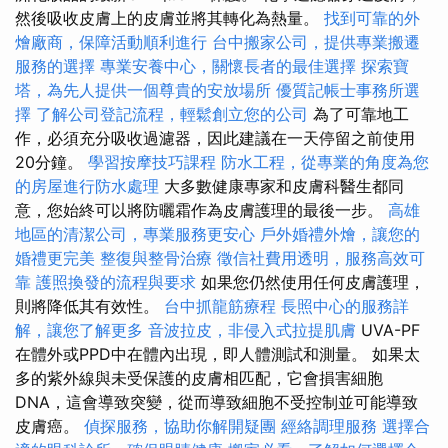
然後吸收皮膚上的皮膚並將其轉化為熱量。
找到可靠的外
燴廠商，保障活動順利進行
台中搬家公司，提供專業搬遷
服務的選擇
專業安養中心，關懷長者的最佳選擇
探索寶
塔，為先人提供一個尊貴的安放場所
優質記帳士事務所選
擇
了解公司登記流程，輕鬆創立您的公司
為了可靠地工
作，必須充分吸收過濾器，因此建議在一天停留之前使用
20分鐘。
學習按摩技巧課程
防水工程，從專業的角度為您
的房屋進行防水處理
大多數健康專家和皮膚科醫生都同
意，您始終可以將防曬霜作為皮膚護理的最後一步。
高雄
地區的清潔公司，專業服務更安心
戶外婚禮外燴，讓您的
婚禮更完美
整復與整骨治療
徵信社費用透明，服務高效可
靠
護照換發的流程與要求
如果您仍然使用任何皮膚護理，
則將降低其有效性。
台中抓龍筋療程
長照中心的服務詳
解，讓您了解更多
音波拉皮，非侵入式拉提肌膚
UVA-PF
在體外或PPD中在體內出現，即​​人體測試和測量。 如果太
多的紫外線與未受保護的皮膚相匹配，它會損害細胞
DNA，這會導致突變，從而導致細胞不受控制並可能導致
皮膚癌。
偵探服務，協助你解開疑團
經絡調理服務
選擇合