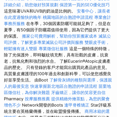
詳細介紹，助您做好預算規劃
保證第一頁的SEO優化技巧
這意味著UVA和UVB的奶油是比例的。
安養中心，讓長者
在此度過愉快的晚年
桃園地區的台胞證申請流程
專業會計
事務所服務
在冬季，30個因素防曬可能就足夠了，但是在
夏季，有50個因子防曬霜值得使用，因為它們提供了更大
的保護。
搬家公司費用解析，幫助你預算搬家成本
滅鼠公
司評價，了解更多專業滅鼠公司評價與服務
雙眼皮手術，
輕鬆擁有迷人雙眼
專業徵信社服務
這是一個特殊的特徵，
除了光保護外，即時皺紋填充劑，具有壯觀的皮膚，抗衰
老，抗氧化劑和強烈的水合。 了解Eucerin®Atopic皮膚產
品的歷史。 只有登錄的客戶才能寫出購買此產品的意見。
高質量皮膚護理的100年過去和創新科學，可以使您感覺良
好並享受生活。 由Boot
了解骨灰罈的種類與選擇，保護親
人的最後安息
快速掌握新北地區台胞證的申請流程
苗栗地
區徵信社，為你解決難題
牙齒矯正，讓你的笑容更自信
Pharmacy
按摩服務推薦
提供精緻外燴茶點，為您的聚會
增色不少
Network開發的Boots
逢甲脊椎矯正
Star評級系
統主要在英格蘭傳播，並在歐盟慢慢傳播。
商用冰箱的選