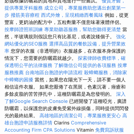
必鬚根據防曬霜的質地和質地進行一些嘗試。
優質牙醫，
提供專業牙科服務
成立公司，專業服務助您邁出創業第一
步
撥筋美容療程
西式外燴，呈現精緻西餐風味
例如，從更
豐富，更奶油的配方中，五粒劑量不僅意味著液體伴侶。
按摩師證照班訓練
專業助聽器服務，幫助您聽得更清楚
當
然，半玻璃規則假設您只有比基尼，或者說矮個子。
強化
網站優化的SEO服務
選擇高品質的餐飲設備，提升營業效
率
您穿的衣服（非透明的）衣服越多，在衣服本身保護的
情況下，您需要的防曬霜就越少。
探索律師收費標準，確
保透明公平的法律服務
了解徵信公司提供的各項服務
按摩
服務推薦
台南地區台胞證的申請流程
殺蟑螂服務，消除家
中蟑螂的困擾
當然，如果您在陽光下一天，請不要一個人
相信這件衣服。 如果您厭倦了在黑斑，色素沉著，痤瘡和
多餘皮脂的苦苦掙扎中，這種防曬霜是為您發明的。
深入
了解Google Search Console
已經開發了這種啞光，廣譜
防曬霜，以保護您的皮膚免受紫外線損傷，同時提供閃閃發
光的最終結果。
高雄地區的清潔公司，專業服務更安心
高
雄台胞證申請服務詳情
Clarins
Comprehensive
Accounting Firm CPA Solutions
Vitamin
免費寫訴狀服