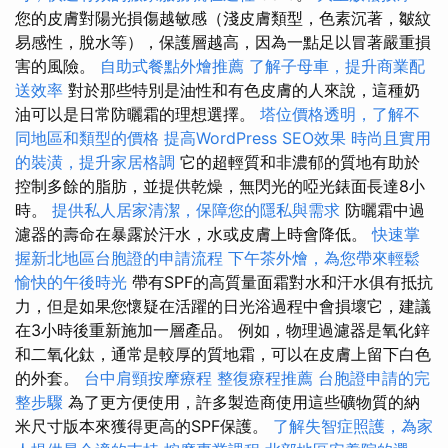
您的皮膚對陽光損傷越敏感（淺皮膚類型，色素沉著，皺紋
易感性，脫水等），保護層越高，因為一點足以冒著嚴重損
害的風險。
自助式餐點外燴推薦
了解子母車，提升商業配
送效率
對於那些特別是油性和有色皮膚的人來說，這種奶
油可以是日常防曬霜的理想選擇。
塔位價格透明，了解不
同地區和類型的價格
提高WordPress SEO效果
時尚且實用
的裝潢，提升家居格調
它的超輕質和非濃郁的質地有助於
控制多餘的脂肪，並提供乾燥，無閃光的啞光錶面長達8小
時。
提供私人居家清潔，保障您的隱私與需求
防曬霜中過
濾器的壽命在暴露於汗水，水或皮膚上時會降低。
快速掌
握新北地區台胞證的申請流程
下午茶外燴，為您帶來輕鬆
愉快的午後時光
帶有SPF的高質量面霜對水和汗水俱有抵抗
力，但是如果您懷疑在活躍的日光浴過程中會損壞它，建議
在3小時後重新施加一層產品。 例如，物理過濾器是氧化鋅
和二氧化鈦，通常是較厚的質地霜，可以在皮膚上留下白色
的外套。
台中肩頸按摩療程
整復療程推薦
台胞證申請的完
整步驟
為了更方便使用，許多製造商使用這些礦物質的納
米尺寸版本來獲得更高的SPF保護。
了解失智症照護，為家