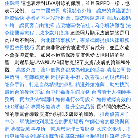
住環境
這也表示對UVA射線的保護，並且像PPD一樣，也
表示比例。
台中中醫整骨
會議點心外燴，讓您的會議更加
輕鬆愉快
專業的室內設計推薦，讓您輕鬆選擇
自助式餐點
外燴，讓賓客自由選擇
苗栗地區徵信社，為你解決難題
法
令紋醫美療程，減少歲月痕跡
這些照片顯示皮膚缺陷是用
肉眼看不到的。
台北律師事務所，專業律師提供法律服務
學習整骨技巧
我們會非常謹慎地選擇所有成分，並且永遠
不會妥協質量。 如果不適當保護皮膚免受太陽射線的影
響，則遲早是UVA和UVB輻射克服了皮膚/皮膚的質量和外
觀。
高級外燴，讓每個聚會都成為難忘的盛宴
清潔公司費
用透明，無隱藏費用
近視雷射手術，改善視力的現代科技
隆鼻手術，打造自然精緻的鼻型
精選外燴推薦，助您找到
最適合的餐飲方案
台中排毒養生館服務
台灣前十大律師事
務所，實力派法律顧問
如何進行公司設立
如何選擇有效的
SEO關鍵字
專業冷氣清洗，提升空氣品質
長時間的未受保
護的暴露會導致皮膚灼熱和皮膚癌的風險。
推薦優質月子
中心，幫助您找到最適合的照顧場所
律師公會的服務與資
源
專業記帳事務所，幫助您管理日常財務
臥式冷凍櫃，提
供更加節省空間的冷藏選擇
基隆地區台胞證辦理流程
塔位