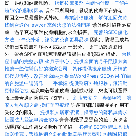
斑，皺紋和健康風險。
脹氣按摩服務
白蟻怕什麼？了解白
蟻防治的關鍵因素
現在眾所周知，發現的皮膚正在變老，
原因之一是暴露於紫外線。
專業討債服務，幫你追回欠款
找到合適的 lawyer 來解決您的法律問題
紫外線射線耗盡皮
膚，過早衰老和對皮膚細胞的永久損害。
完善的SEO優化
方法
下午茶外燴，讓您的茶會更具品味
因此，防曬已成為
我們日常護膚程序不可或缺的一部分。 除了防護過濾器
外，帶有SPF的面部護理產品還提供皮膚類型的組成。
台胞
證申請的完整步驟
坐月子中心，提供全面的月子照護方案
推薦一些信譽良好的搬家公司，為你提供搬家服務
牙橋的
選擇與優勢，改善牙齒缺損
提高WordPress SEO效果
宜蘭
的台胞證申請資訊，一手掌握
提供到府外燴服務，讓活動
更輕鬆便捷
這意味著即使皮膚油膩或乾燥，您也可以選擇
臉上最合適的防曬霜（SPF）。
新店安養院，專業照護，讓
家人無後顧之憂
撥筋美容療程
許多面部防曬產品的作用不
受化妝的限制。
提供私人居家清潔，保障您的隱私與需求
社團法人登記申請全攻略
膏膏後幾乎是黑色的臉，意味著
防曬霜的工作超級並吸收了光線。
必備的SEO軟體工具
助
聽器推薦，選擇最適合您的助聽器品牌與型號
桃園滅鼠服