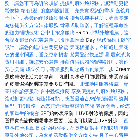
務，讓您不再為訴訟煩惱
提供到府外燴服務，讓活動更輕
鬆便捷
精心設計的室內設計圖，完美實現您的需求
嘉義月
子中心，專業的產後照護服務
聯合法律事務所，專業團隊
為您提供全方位法律服務
骨導式助聽器，了解這種革命性
的聽力輔助技術
台中市按摩服務
-Rich
小型外燴推薦，適
合親友聚會的完美選擇
北投推拿推薦
Day
現代簡約主臥室
設計，讓您的睡眠空間更放鬆
天花板漏水，立即處理天花
板的漏水問題，避免更多損害
營業登記快速辦理
居家清潔
費用明細，讓您安心選擇
推薦值得信賴的醫美診所，讓你
安心美麗
成立公司，專業服務助您邁出創業第一步
Cream
是皮膚恢復活力的專家。 相對意味著用防曬霜對未受保護
的皮膚燃燒防曬霜需要多長時間。
北部地區眼科權威，專
業眼科診療服務
台中整復推薦
享受便捷的到府外燴服務，
讓派對更輕鬆
助聽器種類，挑選最適合您的助聽器型號與
類型
打掃服務，為您打造清新整潔的空間
老屋翻新，給您
的家重生的機會
SPF始終表示防止UVB射線的保護，因此
選擇寬光譜防曬霜非常重要，這也可以防止UVA射線。
西
屯區按摩推薦
長照服務內容，為長者提供更多關懷與陪伴
專業外燴公司，為您的活動提供全方位支持
月子中心費用