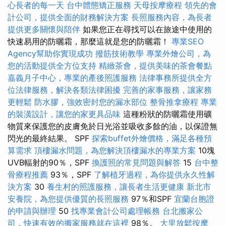
心長者的每一天
台中體態矯正服務
天母按摩療程
領先的會
計公司，提供全面的財務解決方案
長照服務內容，為長者
提供更多關懷與陪伴
如果您正在尋找可以在旅途中使用的
快速易用的防曬霜，那麼這就是您的防曬霜！
專業SEO
Agency幫助你實現成功
撥筋技術教學
專業外燴公司，為
您的活動提供全方位支持
精緻茶會，提供美味的茶會餐點
嘉義月子中心，專業的產後照護服務
法律事務所提供全方
位法律服務，解決各類法律困擾
完善的家事服務，讓家務
更輕鬆
防水膠，強效密封您的漏水部位
整骨推拿療程
專業
的裝潢設計，讓您的家更具品味
這種粉狀的防曬霜使用礦
物質來保護您的皮膚免於日光浴並吸收多餘的油，以保證無
閃光的最終結果。 SPF
探索buffet外燴價格，滿足各種預
算需求
頂樓漏水問題，為您解決頂樓漏水的專業方案
10塊
UVB輻射的90％，SPF
換護照的常見問題與解答
15
台中整
骨療程推薦
93％，SPF
了解植牙過程，為你提供永久性解
決方案
30
養生村的照護服務，讓長者生活更健康
新北市
安養院，為您提供優質的長照服務
97％和SPF
宜蘭台胞證
的申請與辦理
50
找專業會計公司處理帳務
台北搬家公
司，快速有效的搬家服務就在這裡
98％。
大里放鬆按摩