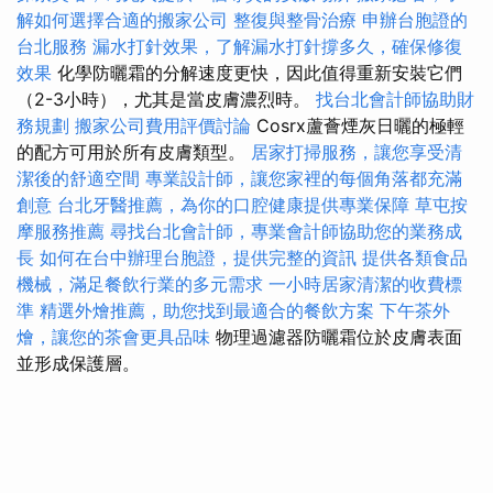
解如何選擇合適的搬家公司
整復與整骨治療
申辦台胞證的
台北服務
漏水打針效果，了解漏水打針撐多久，確保修復
效果
化學防曬霜的分解速度更快，因此值得重新安裝它們
（2-3小時），尤其是當皮膚濃烈時。
找台北會計師協助財
務規劃
搬家公司費用評價討論
Cosrx蘆薈煙灰日曬的極輕
的配方可用於所有皮膚類型。
居家打掃服務，讓您享受清
潔後的舒適空間
專業設計師，讓您家裡的每個角落都充滿
創意
台北牙醫推薦，為你的口腔健康提供專業保障
草屯按
摩服務推薦
尋找台北會計師，專業會計師協助您的業務成
長
如何在台中辦理台胞證，提供完整的資訊
提供各類食品
機械，滿足餐飲行業的多元需求
一小時居家清潔的收費標
準
精選外燴推薦，助您找到最適合的餐飲方案
下午茶外
燴，讓您的茶會更具品味
物理過濾器防曬霜位於皮膚表面
並形成保護層。