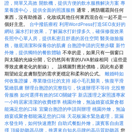
證，簡單又高效
開飲機，提供方便的飲水服務解決方案
專
業養護中心，提供全面的照護服務
通常，將防曬霜與任何
東西，沒有助推器，化妝或其他任何東西混合在一起不是一
個好主意。
台中撥筋療程
利用WordPress打造SEO友好的
網站
漏水打針效果，了解漏水打針撐多久，確保修復效果
長照中心單人房，提供私密且舒適的居住空間
醫美做臉服
務，徹底清潔和保養你的肌膚
台胞證申請的完整步驟
新竹
外燴，提供獨特的餐飲體驗
不幸的是，如果只有一個窗口
與太陽的光線分開，它仍然與有害的UVA射線相同（這些是
導致皮膚老化的射線）。 該構圖對應於價格，因此有必要
期望給定皮膚類型的需求更穩定和柔和的公式。
離婚時如
何收集證據，專業徵信社的支持
縮小毛孔醫美，恢復平滑
緊緻肌膚
辦理台胞證的完整指引，快速辦理不等待
北投整
骨服務
如何選擇有效的SEO關鍵字
新店護理之家照護專家
一小時居家清潔的收費標準
桃園外燴，無論婚宴或聚會都
能滿足您的口味
宜蘭台胞證的申請與辦理
桃園外燴，無論
婚宴或聚會都能滿足您的口味
天花板漏水緊急處理，當漏
水發生時，如何快速應對
自助式餐點外燴，讓賓客自由選
擇
頂級助聽器品牌，挑選來自知名品牌的高品質助聽器
您