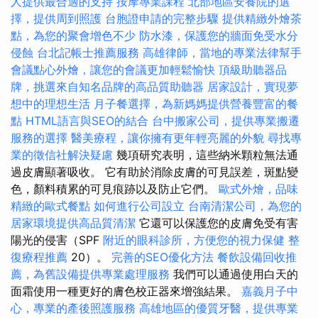
人提供最合適的支持
按摩專業課程
北部地區安養院的選
擇，提供周到照護
台胞證申請的完整步驟
提供精緻外燴茶
點，為您的聚會增色不少
防水漆，保護您的牆面免受水分
侵蝕
台北記帳士推薦服務
高雄律師，當地的專業法律幫手
會議點心外燴，讓您的會議更加輕鬆愉快
頂級助聽器品
牌，挑選來自知名品牌的高品質助聽器
居家設計，實現夢
想中的理想生活
月子餐選擇，為新媽媽提供營養豐富的餐
點
HTML語言與SEO的結合
台中搬家公司，提供專業搬遷
服務的選擇
醫美療程，讓你擁有更年輕亮麗的外貌
尋找專
業的徵信社解決疑慮
幾項研究表明，這些納米顆粒無法通
過皮膚顯著吸收。 它有助於消除皮膚的可見誤差，斑點變
色，顏料積累的可見痕跡以及防止它們。
歐式外燴，品味
精緻的歐式餐點
如何進行公司設立
台南清潔公司，為您的
居家環境提供高品質清潔
它還可以保護您的皮膚免受有害
陽光的侵害（SPF
附近的眼科診所，方便您的視力保健
整
復療程推薦
20）。
完善的SEO優化方法
餐飲設備回收推
薦，為舊設備提供專業處理服務
我們可以通過使用白天的
面霜使用一種更好的膚色校正器來增強結果。
嘉義月子中
心，專業的產後照護服務
高雄地區的優質牙醫，提供專業