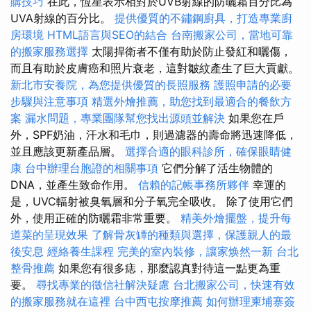
購技巧
在此，恆星表示相對於UVB射線的防曬霜百分比為
UVA射線的百分比。
提供優質的不鏽鋼廚具，打造專業廚
房環境
HTML語言與SEO的結合
台南搬家公司，當地可靠
的搬家服務選擇
太陽捍衛者不僅有助於防止發紅和曬傷，
而且有助於皮膚癌和照片衰老，這對皺紋產生了巨大貢獻。
新北市安養院，為您提供優質的長照服務
護照申請的必要
步驟與注意事項
精選外燴推薦，助您找到最適合的餐飲方
案
漏水問題，專業團隊幫您找出源頭並解決
如果您在戶
外，SPF奶油，汗水和毛巾，則過濾器的壽命將迅速降低，
並且應該更新產品層。
選擇合適的眼科診所，確保眼睛健
康
台中辦理台胞證的相關事項
它們分解了活生物體的
DNA，並產生致命作用。
信賴的記帳事務所夥伴
幸運的
是，UVC輻射被臭氧層和分子氧完全吸收。 除了使用它們
外，使用正確的防曬霜非常重要。
精美外燴擺盤，提升每
道菜的呈現效果
了解骨灰罈的種類與選擇，保護親人的最
後安息
經絡養生課程
完美的室內裝修，讓家焕然一新
台北
整骨推薦
如果您有很多痣，那麼認真對待這一點更為重
要。
尋找專業的徵信社解決疑慮
台北搬家公司，快速有效
的搬家服務就在這裡
台中西屯按摩推薦
如何辦理柬埔寨簽