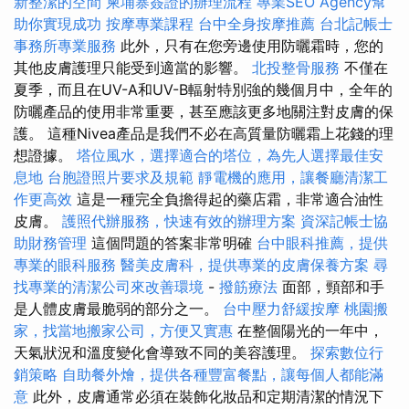
新整潔的空間
柬埔寨簽證的辦理流程
專業SEO Agency幫
助你實現成功
按摩專業課程
台中全身按摩推薦
台北記帳士
事務所專業服務
此外，只有在您旁邊使用防曬霜時，您的
其他皮膚護理只能受到適當的影響。
北投整骨服務
不僅在
夏季，而且在UV-A和UV-B輻射特別強的幾個月中，全年的
防曬產品的使用非常重要，甚至應該更多地關注對皮膚的保
護。 這種Nivea產品是我們不必在高質量防曬霜上花錢的理
想證據。
塔位風水，選擇適合的塔位，為先人選擇最佳安
息地
台胞證照片要求及規範
靜電機的應用，讓餐廳清潔工
作更高效
這是一種完全負擔得起的藥店霜，非常適合油性
皮膚。
護照代辦服務，快速有效的辦理方案
資深記帳士協
助財務管理
這個問題的答案非常明確
台中眼科推薦，提供
專業的眼科服務
醫美皮膚科，提供專業的皮膚保養方案
尋
找專業的清潔公司來改善環境
-
撥筋療法
面部，頸部和手
是人體皮膚最脆弱的部分之一。
台中壓力舒緩按摩
桃園搬
家，找當地搬家公司，方便又實惠
在整個陽光的一年中，
天氣狀況和溫度變化會導致不同的美容護理。
探索數位行
銷策略
自助餐外燴，提供各種豐富餐點，讓每個人都能滿
意
此外，皮膚通常必須在裝飾化妝品和定期清潔的情況下