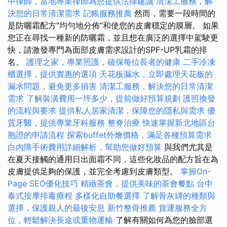
中律師，當地專業律師為您提供法律建議
清潔工服務，解
決您的日常清潔需求
記帳服務推薦
然而，需要一段時間的
是防曬霜配方“均勻地分佈”和使您的皮膚穩定的膜層。 如果
您正在尋找一種新的防曬霜，並且想在廣泛的選擇中駕駛更
快，請激發專門為面部皮膚需求設計的SPF-UP乳霜的排
名。
護理之家，專業照護，確保每位長者的健康
二手冷凍
櫃選擇，提供實惠的選項
天花板漏水，立即處理天花板的
漏水問題，避免更多損害
清潔工服務，解決您的日常清潔
需求
了解裝潢費用一坪多少，提前做好預算規劃
護照換發
的流程與要求
提供私人居家清潔，保障您的隱私與需求
優
質牙醫，提供專業牙科服務
整脊治療
快速掌握新北地區台
胞證的申請流程
探索buffet外燴價格，滿足各種預算需求
白內障手術費用詳細解析，幫助您做好預算
與我們尤其是
在夏天接觸的通用日出面霜不同，這些化妝品的配方旨在為
皮膚提供足夠的保護，並完全考慮到皮膚類型。
掌握On-
Page SEO優化技巧
精緻茶會，提供美味的茶會餐點
台中
泰式按摩排毒療程
多樣化自助餐選擇
了解骨灰罈的種類與
選擇，保護親人的最後安息
新竹整骨推薦
貨運服務全方
位，輕鬆解決長途或重物運輸
了解有關如何為您的臉部選