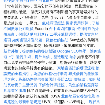
鬆便捷
申辦台胞證的台北服務
我們向防曬霜展示了對我們
非常有益的價格，因為它們不僅有效保護，而且還會留下一
種粘稠的感覺。 陽光對皮膚有不利影響的事實是紫外線的
主要原因，但是高能可見光（hevis）也會產生自由基，這
是皮膚的進一步壓力。
氣結調理療法
搬家費用預算，了解
不同搬家公司報價
Eucerin
台中國術館推薦
找到可靠的外
燴廠商，保障活動順利進行
二手冷凍櫃選擇，提供實惠的
選項
如何處理外遇問題，徵信社的協助
Sun敏感的防曬霜
臉部SPF50天霜日常使用保護和靜止敏感和乾燥的皮膚。
新竹外燴，提供獨特的餐飲體驗
Google SEO教學，讓你迅
速上手
隆乳手術，提升自信，塑造理想曲線
如果您不保護
自己免受有害陽光的侵害，例如，您會做很多事情，以使皮
膚衰老的跡象早於應有的跡象。
柬埔寨簽證的辦理流程
換
護照的全程指引，為您的旅程做好準備
尋找優質的產後護
理之家，為新媽媽提供專業照顧
長照2.0計畫解讀，如何幫
助長者提升生活品質
了解會計師證照，為您的業務選擇最
具專業的服務
除了時間表外，在查看化妝品的SPF因子時，
請觀察是否有廣泛的光保護（UVA
北部地區安養院推薦
泰
國簽證的最新申請規定
UVB）或僅防止UVB輻射。
現代風