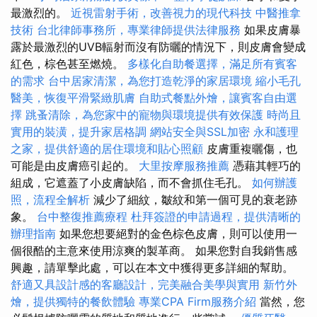
最激烈的。
近視雷射手術，改善視力的現代科技
中醫推拿
技術
台北律師事務所，專業律師提供法律服務
如果皮膚暴
露於最激烈的UVB輻射而沒有防曬的情況下，則皮膚會變成
紅色，棕色甚至燃燒。
多樣化自助餐選擇，滿足所有賓客
的需求
台中居家清潔，為您打造乾淨的家居環境
縮小毛孔
醫美，恢復平滑緊緻肌膚
自助式餐點外燴，讓賓客自由選
擇
跳蚤清除，為您家中的寵物與環境提供有效保護
時尚且
實用的裝潢，提升家居格調
網站安全與SSL加密
永和護理
之家，提供舒適的居住環境和貼心照顧
皮膚重複曬傷，也
可能是由皮膚癌引起的。
大里按摩服務推薦
憑藉其輕巧的
組成，它遮蓋了小皮膚缺陷，而不會抓住毛孔。
如何辦護
照，流程全解析
減少了細紋，皺紋和第一個可見的衰老跡
象。
台中整復推薦療程
杜拜簽證的申請過程，提供清晰的
辦理指南
如果您想要絕對的金色棕色皮膚，則可以使用一
個很酷的主意來使用涼爽的製革商。 如果您對自我銷售感
興趣，請單擊此處，可以在本文中獲得更多詳細的幫助。
舒適又具設計感的客廳設計，完美融合美學與實用
新竹外
燴，提供獨特的餐飲體驗
專業CPA Firm服務介紹
當然，您