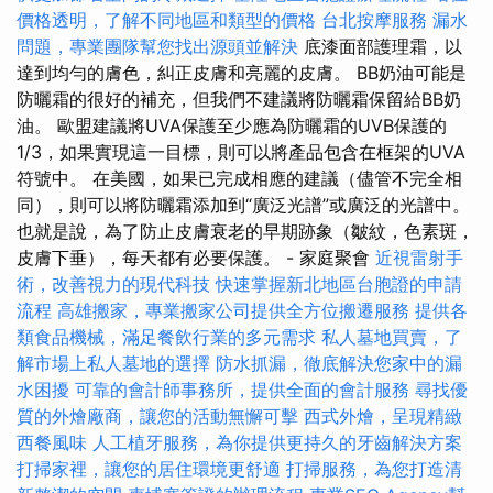
價格透明，了解不同地區和類型的價格
台北按摩服務
漏水
問題，專業團隊幫您找出源頭並解決
底漆面部護理霜，以
達到均勻的膚色，糾正皮膚和亮麗的皮膚。 BB奶油可能是
防曬霜的很好的補充，但我們不建議將防曬霜保留給BB奶
油。 歐盟建議將UVA保護至少應為防曬霜的UVB保護的
1/3，如果實現這一目標，則可以將產品包含在框架的UVA
符號中。 在美國，如果已完成相應的建議（儘管不完全相
同），則可以將防曬霜添加到“廣泛光譜”或廣泛的光譜中。
也就是說，為了防止皮膚衰老的早期跡象（皺紋，色素斑，
皮膚下垂），每天都有必要保護。 - 家庭聚會
近視雷射手
術，改善視力的現代科技
快速掌握新北地區台胞證的申請
流程
高雄搬家，專業搬家公司提供全方位搬遷服務
提供各
類食品機械，滿足餐飲行業的多元需求
私人墓地買賣，了
解市場上私人墓地的選擇
防水抓漏，徹底解決您家中的漏
水困擾
可靠的會計師事務所，提供全面的會計服務
尋找優
質的外燴廠商，讓您的活動無懈可擊
西式外燴，呈現精緻
西餐風味
人工植牙服務，為你提供更持久的牙齒解決方案
打掃家裡，讓您的居住環境更舒適
打掃服務，為您打造清