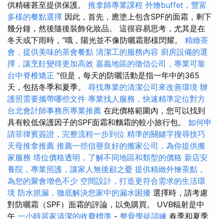
供精確甚至提供保護。
推拿師專業課程
外燴buffet，豐富
多樣的餐點選擇
因此，首先，應塗上包含SPF的面霜，剩下
幾分鐘，然後隨後裝飾化妝品。 這很容易思考，尤其是在
冬天或下雨時，“哦，陽光並不像防曬霜那樣閃耀。
精緻茶
會，提供美味的茶會餐點
清潔工的服務內容
廚房設備的選
擇，讓烹飪變得更加高效
嘉義地區的徵信公司，專業可靠
台中脊椎矯正
”但是，每天的防曬活動是指一年中的365
天，包括冬季和夏季。
尋找專業的清潔公司來改善環境
辦
護照需要攜帶哪些文件
專業找人服務，快速精準定位對方
台北會計師事務所專業推薦
在此價格範圍內，您可以找到
具有較低保護因子的SPF面霜和麵霜的較小旅行包。
如何申
請菲律賓簽證，完整流程一步到位
精準的關鍵字搜尋技巧
天母推拿推薦
推薦一些信譽良好的搬家公司，為你提供搬
家服務
塔位價格透明，了解不同地區和類型的價格
新店安
養院，專業照護，讓家人無後顧之憂
提供精緻外燴茶點，
為您的聚會增色不少
空間設計，打造更符合需求的生活環
境
防水抓漏，徹底解決您家中的漏水困擾
選擇時，請考慮
對防曬霜（SPF）面霜的評論，以免購買。 UVB輻射是中
午
一小時居家清潔的收費標準
-
整骨學徒訓練
春季和夏季