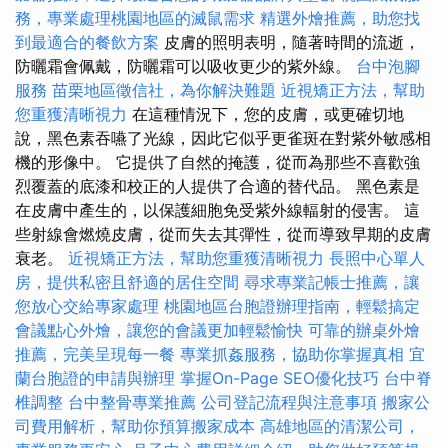
務，專業處理桃園地區的滅鼠需求
精選外燴推薦，助您找
到最適合的餐飲方案
皮膚的照明表明，隨著時間的流逝，
防曬霜會佩戴，防曬霜可以吸收更少的紫外線。
台中泡腳
服務
苗栗地區徵信社，為你解決難題
近視矯正方法，幫助
您重獲清晰視力
在這種情況下，您的皮膚，或更確切地
說，黑色素吞嚥了光線，因此它似乎更雀斑在對紫外敏感相
機的形像中。 它提供了自然的掩護，從而為那些不喜歡強
烈覆蓋的底漆和校正的人提供了合適的替代品。 黑色素是
在皮膚中產生的，以保護細胞免受紫外線輻射的侵害。 這
些射線會燃燒皮膚，從而失去其彈性，從而導致早期的皮膚
衰老。
近視矯正方法，幫助您重獲清晰視力
長照中心單人
房，提供私密且舒適的居住空間
尋求專業記帳士推薦，讓
您放心交給專家處理
桃園地區台胞證辦理指南，輕鬆搞定
會議點心外燴，讓您的會議更加輕鬆愉快
可靠的辦桌外燴
推薦，完美呈現每一餐
專業抓姦服務，協助你掌握真相
宜
蘭台胞證的申請與辦理
掌握On-Page SEO優化技巧
台中脊
椎調整
台中整骨專業推薦
公司登記流程與注意事項
搬家公
司費用解析，幫助你預算搬家成本
高雄地區的清潔公司，