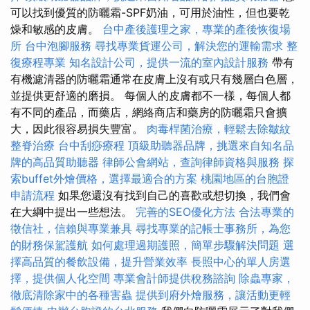
可以找到優質的防曬霜-SPF奶油，可用於油性，但也要乾
燥和敏感的皮膚。
台中產後護理之家，專業的產後恢復場
所
台中泡腳服務
尋找專業貨運公司，解決您的運輸需求
整
復療程專業
知名設計公司，提供一流的室內設計服務
帶有
有機濾清器的防曬霜通常在皮膚上沒有或只有幾層白色層，
並提供更舒適的磨損。 每個人的皮膚都不一樣，每個人都
有不同的產品，而藥店，網絡商店和藥房的防曬霜只會擴
大，因此很容易損失豐富。
肉毒桿菌治療，輕鬆去除皺紋
整脊治療
台中刮痧療程
頂級助聽器品牌，挑選來自知名品
牌的高品質助聽器
律師公會網站，查詢律師資格與服務
探
索buffet外燴價格，選擇最適合的方案
桃園地區的台胞證
申請流程
如果您還沒有找到自己的喜歡或想切換，我們會
在大綱中提出一些想法。
完善的SEO優化方法
合法專業的
徵信社，信賴與專業兼具
尋找專業的記帳士事務所，為您
的財務保駕護航
如何處理過期護照，簡單步驟解決問題
選
擇高品質的餐飲設備，提升營業效率
長照中心的單人房選
擇，提供個人化空間
專業會計師提供稅務諮詢
除蟲專家，
徹底清除家中的各種害蟲
提供到府外燴服務，讓活動更輕