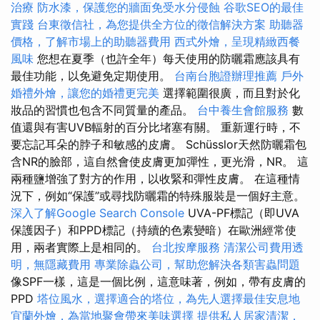
治療
防水漆，保護您的牆面免受水分侵蝕
谷歌SEO的最佳
實踐
台東徵信社，為您提供全方位的徵信解決方案
助聽器
價格，了解市場上的助聽器費用
西式外燴，呈現精緻西餐
風味
您想在夏季（也許全年）每天使用的防曬霜應該具有
最佳功能，以免避免定期使用。
台南台胞證辦理推薦
戶外
婚禮外燴，讓您的婚禮更完美
選擇範圍很廣，而且對於化
妝品的習慣也包含不同質量的產品。
台中養生會館服務
數
值還與有害UVB輻射的百分比堵塞有關。 重新運行時，不
要忘記耳朵的脖子和敏感的皮膚。 Schüsslor天然防曬霜包
含NR的臉部，這自然會使皮膚更加彈性，更光滑，NR。 這
兩種鹽增強了對方的作用，以收緊和彈性皮膚。 在這種情
況下，例如“保護”或尋找防曬霜的特殊服裝是一個好主意。
深入了解Google Search Console
UVA-PF標記（即UVA
保護因子）和PPD標記（持續的色素變暗）在歐洲經常使
用，兩者實際上是相同的。
台北按摩服務
清潔公司費用透
明，無隱藏費用
專業除蟲公司，幫助您解決各類害蟲問題
像SPF一樣，這是一個比例，這意味著，例如，帶有皮膚的
PPD
塔位風水，選擇適合的塔位，為先人選擇最佳安息地
宜蘭外燴，為當地聚會帶來美味選擇
提供私人居家清潔，