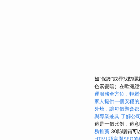
如“保護”或尋找防曬
色素變暗）在歐洲經
運服務全方位，輕鬆
家人提供一個安穩的
外燴，讓每個聚會都
與專業兼具
了解公
這是一個比例，這意
務推薦
30防曬霜可
HTML語言與SEO