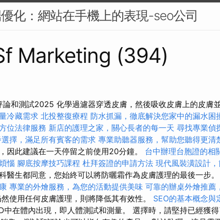
端優化：網站在手機上的表現-seo公司
 Sf Marketing (394)
部評論和測試2025 化學過濾器穿透皮膚，然後吸收皮膚上的皮膚
量冷藏需求
北投整復療程
防水抓漏，徹底解決您家中的漏水困
方位法律服務
新店的護理之家，關心長者的每一天
尋找專業偵
餐選擇，滿足所有賓客的需求
專業助聽器服務，幫助您聽得更清
，因此建議在一天停留之前使用20分鐘。
台中辦理台胞證的相
煩惱
腳底按摩技巧課程
杜拜簽證的申請方法
現代風裝潢設計，
科醫生都同意，您始終可以將防曬霜作為皮膚護理的最後一步
康
專業的外燴服務，為您的活動提供美味
可靠的辦桌外燴推薦
仍然使用任何皮膚護理，則將降低其有效性。
SEO的基本概念與
PPD中在體內出現，即​​人體測試和測量。 選擇時，請堅持已經