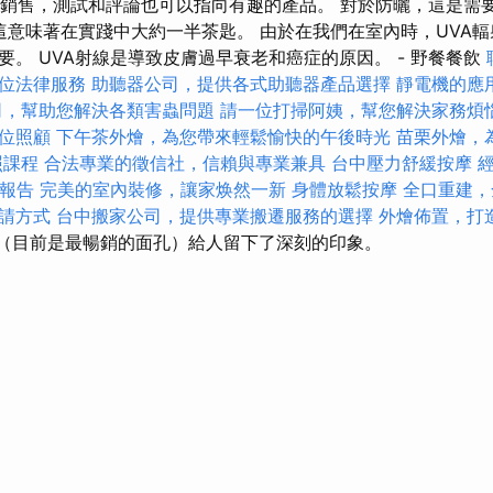
施的銷售，測試和評論也可以指向有趣的產品。 對於防曬，這是需
2，這意味著在實踐中大約一半茶匙。 由於在我們在室內時，UVA
要。 UVA射線是導致皮膚過早衰老和癌症的原因。 - 野餐餐飲
位法律服務
助聽器公司，提供各式助聽器產品選擇
靜電機的應
司，幫助您解決各類害蟲問題
請一位打掃阿姨，幫您解決家務煩
位照顧
下午茶外燴，為您帶來輕鬆愉快的午後時光
苗栗外燴，
照課程
合法專業的徵信社，信賴與專業兼具
台中壓力舒緩按摩
cs報告
完美的室內裝修，讓家焕然一新
身體放鬆按摩
全口重建，
請方式
台中搬家公司，提供專業搬遷服務的選擇
外燴佈置，打
別（目前是最暢銷的面孔）給人留下了深刻的印象。