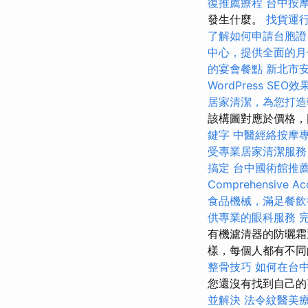
復推薦療程
台中按
發生什麼。
找貨運
了解如何申請台胞證
中心，提供全面的月
的宴會餐點
新北市
WordPress SEO效
居家清潔，為您打造
該構圖對應於價格，
鍵字
中醫經絡按摩
受專業居家清潔服務
搞定
台中國術館推
Comprehensive Acc
食品機械，滿足餐飲
供專業的眼科服務
有機濾清器的防曬霜
樣，每個人都有不同
整骨技巧
如何在台
您還沒有找到自己的
並解決
法令紋醫美