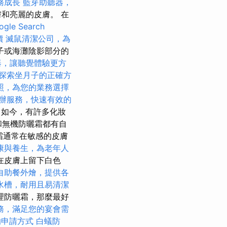
務成長
藍芽助聽器，
和亮麗的皮膚。 在
le Search
價
滅鼠清潔公司，為
子或海灘陰影部分的
器，讓聽覺體驗更方
探索坐月子的正確方
照，為您的業務選擇
辦服務，快速有效的
如今，有許多化妝
和無機防曬霜都有自
霜通常在敏感的皮膚
康與養生，為老年人
在皮膚上留下白色
自助餐外燴，提供各
水槽，耐用且易清潔
理防曬霜，那麼最好
務，滿足您的宴會需
的申請方式
白蟻防