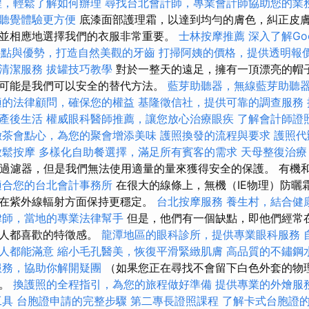
程，輕鬆了解如何辦理
尋找台北會計師，專業會計師協助您的業
聽覺體驗更方便
底漆面部護理霜，以達到均勻的膚色，糾正皮膚
並相應地選擇我們的衣服非常重要。
士林按摩推薦
深入了解Goog
特點與優勢，打造自然美觀的牙齒
打掃阿姨的價格，提供透明報
清潔服務
拔罐技巧教學
對於一整天的遠足，擁有一頂漂亮的帽
可能是我們可以安全的替代方法。
藍芽助聽器，無線藍芽助聽
適的法律顧問，確保您的權益
基隆徵信社，提供可靠的調查服務
產後生活
權威眼科醫師推薦，讓您放心治療眼疾
了解會計師證
緻茶會點心，為您的聚會增添美味
護照換發的流程與要求
護照代
放鬆按摩
多樣化自助餐選擇，滿足所有賓客的需求
天母整復治療
PF過濾器，但是我們無法使用適量的量來獲得安全的保護。 有機
適合您的台北會計事務所
在很大的線條上，無機（IE物理）防曬
在紫外線輻射方面保持更穩定。
台北按摩服務
養生村，結合健
律師，當地的專業法律幫手
但是，他們有一個缺點，即他們經常
個人都喜歡的特徵感。
龍潭地區的眼科診所，提供專業眼科服務
人都能滿意
縮小毛孔醫美，恢復平滑緊緻肌膚
高品質的不鏽鋼
服務，協助你解開疑團
（如果您正在尋找不會留下白色外套的物
霜。
換護照的全程指引，為您的旅程做好準備
提供專業的外燴服
工具
台胞證申請的完整步驟
第二專長證照課程
了解卡式台胞證