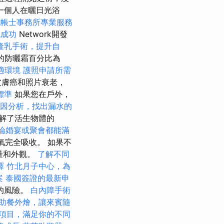
一個人在曬日光浴
記帳士事務所專業服務
現成功
Network開發
隆乳手術，提升自
的防曬霜百分比為
適環境
護照申請所需
皮膚癌和照片衰老，
標準
如果您在戶外，
因分析，找出漏水的
解了活生物體的
論婚宴或聚會都能滿
氧完全吸收。 如果不
量和外觀。
了解不同
擇
竹北月子中心，為
案
泰國簽證的最新申
的風險。
白內障手術
助餐外燴，讓來賓隨
項目，滿足你的不同