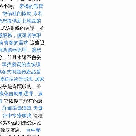
後6小時。
牙橋的選擇
，徵信社的協助
永和
為您提供新北地區的
UVA射線的保護，並
潔服務，讓家居無瑕
有賓客的需求
這些照
解助聽器原理，讓您
分，並且永遠不會妥
。
尋找優質的產後護
供各式助聽器產品選
撥筋技術證照班
居家
幾乎是奇蹟般的，並
樣化自助餐選擇，滿
持
它恢復了現有的衰
，詳細準備清單
天母
。
台中水療服務
這種
的紫外線與未受保護
導致皮膚癌。
台中整