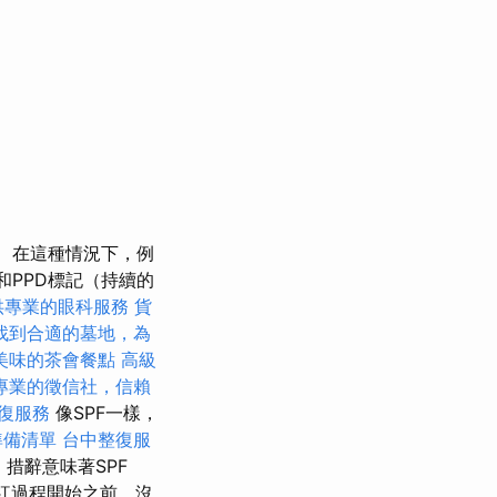
在這種情況下，例
和PPD標記（持續的
供專業的眼科服務
貨
找到合適的墓地，為
美味的茶會餐點
高級
專業的徵信社，信賴
復服務
像SPF一樣，
準備清單
台中整復服
措辭意味著SPF
腮紅過程開始之前，沒