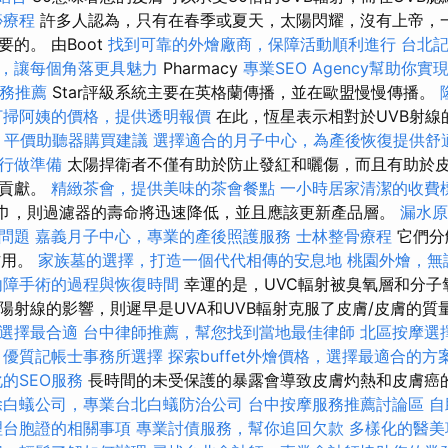
痧療程
許多人認為，只有在春季或夏天，太陽閃耀，沒有上帝，
的。 由Boot
找到可靠的外燴廠商，保障活動順利進行
台北
，讓每個角落更具魅力
Pharmacy
專業SEO Agency幫助你實
服務推薦
Star評級系統主要在英格蘭傳播，並在歐盟慢慢傳播。
打掃阿姨的價格，提供透明報價
在此，恆星表示相對於UVB射線
。
平價助聽器購買建議
選擇適合的月子中心，為產後恢復提供舒
行做準備
太陽捍衛者不僅有助於防止發紅和曬傷，而且有助於
大貢獻。
精緻茶會，提供美味的茶會餐點
一小時居家清潔的收費
毛巾，則過濾器的壽命將迅速降低，並且應該更新產品層。
漏水原
問題
嘉義月子中心，專業的產後照護服務
士林整骨療程
它們分
作用。
家族墓的選擇，打造一個代代相傳的安息地
桃園外燴，無
內障手術的過程與恢復時間
幸運的是，UVC輻射被臭氧層和分子
陽射線的影響，則遲早是UVA和UVB輻射克服了皮膚/皮膚的質
選擇最合適
台中律師推薦，幫您找到當地最佳律師
北區按摩選
優質記帳士事務所選擇
探索buffet外燴價格，選擇最適合的方
的SEO服務
長時間的未受保護的暴露會導致皮膚灼熱和皮膚癌
除白蟻公司，專業台北白蟻防治公司
台中按摩服務推薦討論區
自
理台胞證的相關事項
專業討債服務，幫你追回欠款
多樣化的醫美