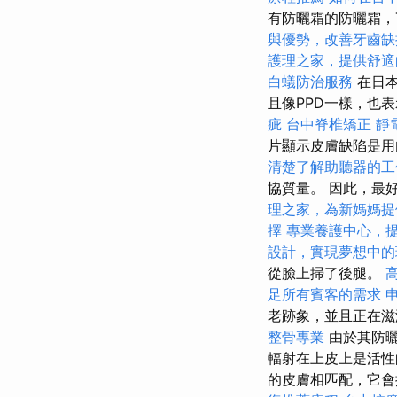
有防曬霜的防曬霜，T
與優勢，改善牙齒缺
護理之家，提供舒適
白蟻防治服務
在日本
且像PPD一樣，也
疵
台中脊椎矯正
靜
片顯示皮膚缺陷是
清楚了解助聽器的工
協質量。 因此，最
理之家，為新媽媽提
擇
專業養護中心，
設計，實現夢想中的
從臉上掃了後腿。
足所有賓客的需求
老跡象，並且正在
整骨專業
由於其防曬
輻射在上皮上是活性
的皮膚相匹配，它會