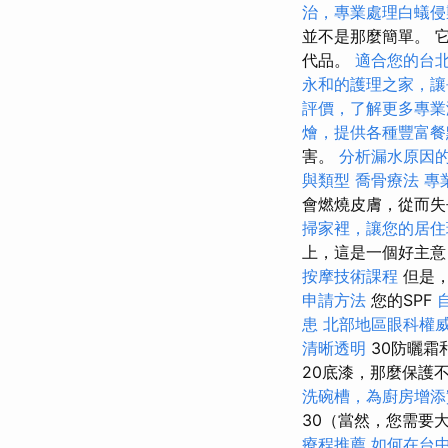
治，專業處理白蟻侵
並不是那麼簡單。 
代品。
適合您的台
永和的護理之家，讓
評價，了解更多專業
燴，提供各種豐富餐
害。
分析漏水原因
與類型
喬骨療法
專
會燃燒皮膚，從而失
掃家裡，讓您的居住
上，這是一個好主意
按摩技術課程
但是
申請方法
您的SPF
患
北部地區眼科權
清晰透明
30防曬霜和
20底漆，那麼保護不
洗碗槽，為廚房增添
30（當然，您需要
療程推薦
如何在台