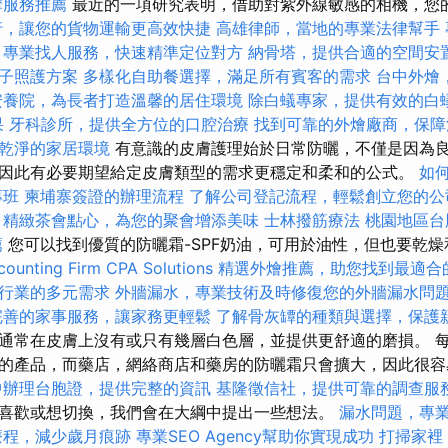
摩服務推薦
最近的一項研究表明，借助對紫外線敏感的相機，您
行，讓您的貨物運輸更高效快捷
高雄律師，當地的專業法律幫手
專業找人服務，快速精準定位對方
納骨塔，提供合適的空間安
子照護方案
多樣化自助餐選擇，滿足所有賓客的需求
台中外燴
安養院，為長者打造溫馨的居住環境
除白蟻專家，提供有效的白
果
牙科診所，提供全方位的口腔治療
找到可靠的外燴廠商，保障
乾淨的家居環境
有意識的皮膚護理始於日常防曬，不僅是因為良
因此有必要期望給定皮膚類型的需求更穩定和柔和的公式。
如
專班
柬埔寨簽證的辦理流程
了解公司登記流程，輕鬆創立您的公
精緻茶會點心，為您的聚會增添美味
士林撥筋療法
桃園地區台
薦
您可以找到優質的防曬霜-SPF奶油，可用於油性，但也要乾
ounting Firm CPA Solutions
精選外燴推薦，助您找到最適合
行業的多元需求
外牆漏水，專業技術及時修復您的外牆漏水問
完善的家事服務，讓家務更輕鬆
了解骨灰罈的種類與選擇，保護
通常在皮膚上沒有或只有幾層白色層，並提供更舒適的磨損。 
的產品，而藥店，網絡商店和藥房的防曬霜只會擴大，因此很
中辦理台胞證，提供完整的資訊
基隆徵信社，提供可靠的調查服
喜歡或想切換，我們會在大綱中提出一些想法。
漏水問題，專
療程，減少歲月痕跡
專業SEO Agency幫助你實現成功
打掃家裡