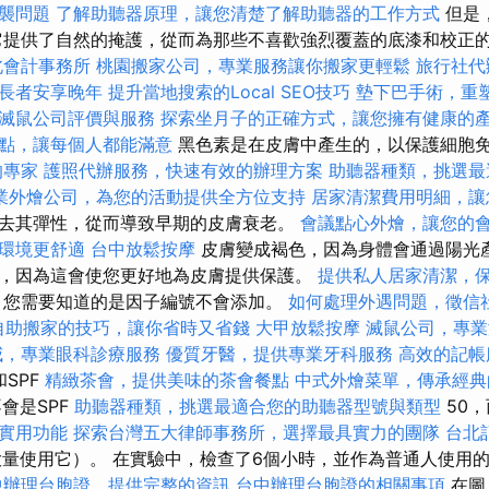
襲問題
了解助聽器原理，讓您清楚了解助聽器的工作方式
但是
它提供了自然的掩護，從而為那些不喜歡強烈覆蓋的底漆和校正
北會計事務所
桃園搬家公司，專業服務讓你搬家更輕鬆
旅行社代
長者安享晚年
提升當地搜索的Local SEO技巧
墊下巴手術，重
滅鼠公司評價與服務
探索坐月子的正確方式，讓您擁有健康的
點，讓每個人都能滿意
黑色素是在皮膚中產生的，以保護細胞
的專家
護照代辦服務，快速有效的辦理方案
助聽器種類，挑選最
業外燴公司，為您的活動提供全方位支持
居家清潔費用明細，讓
去其彈性，從而導致早期的皮膚衰老。
會議點心外燴，讓您的
環境更舒適
台中放鬆按摩
皮膚變成褐色，因為身體會通過陽光
，因為這會使您更好地為皮膚提供保護。
提供私人居家清潔，
，您需要知道的是因子編號不會添加。
如何處理外遇問題，徵信
自助搬家的技巧，讓你省時又省錢
大甲放鬆按摩
滅鼠公司，專業
威，專業眼科診療服務
優質牙醫，提供專業牙科服務
高效的記帳
SPF
精緻茶會，提供美味的茶會餐點
中式外燴菜單，傳承經典
會是SPF
助聽器種類，挑選最適合您的助聽器型號與類型
50，
實用功能
探索台灣五大律師事務所，選擇最具實力的團隊
台北
大量使用它）。 在實驗中，檢查了6個小時，並作為普通人使用
中辦理台胞證，提供完整的資訊
台中辦理台胞證的相關事項
在圖