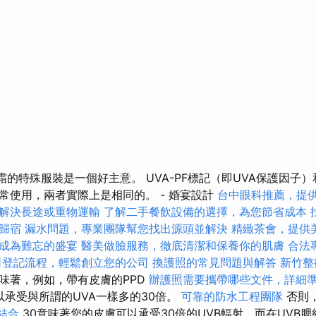
霜的特殊服裝是一個好主意。 UVA-PF標記（即UVA保護因子）
常使用，兩者實際上是相同的。 - 婚宴設計
台中眼科推薦，提
解決長途或重物運輸
了解二手餐飲設備的選擇，為您節省成本
歸宿
漏水問題，專業團隊幫您找出源頭並解決
精緻茶會，提供
成為難忘的盛宴
醫美做臉服務，徹底清潔和保養你的肌膚
合法
司登記流程，輕鬆創立您的公司
換護照的常見問題與解答
新竹整
味著，例如，帶有皮膚的PPD
辦護照需要攜帶哪些文件，詳細
以承受與所謂的UVA一樣多的30倍​​。
可靠的防水工程團隊
否則，
的結合
30意味著您的皮膚可以承受30倍的UVB輻射，而在UVB