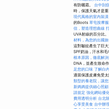
有防曬霜。
台中刮
時，保護天氣才是重要
現代風格的室內裝潢
的Boots
草屯按摩
信，塑造理想曲線
UVA射線的百分比
材料，為您的出國旅
這對皺紋產生了巨
SPF奶油，汗水和
根本原因，徹底解決
DNA，並產生致命
足您的口味
了解白
適當保護皮膚免受太
類型的養老院，讓您
新媽媽提供細心照顧
請規定
強化網站優化
費用透明分析
台北
心享受美食
台中辦