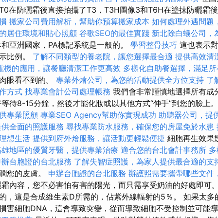
0在防曬霜後直接拍攝了T3，T3H圖像3和T6H在塗抹防曬霜
損
搬家公司費用解析，幫助你預算搬家成本
如何處理外遇問題
的居住環境和貼心照顧
谷歌SEO的最佳實踐
新北除白蟻公司，
和亞洲國家，PA標記系統是一般的。
學習整骨技巧
這也表示對
表示比例。
了解不同類型的養老院，讓您選擇最合適
提供高效清
電機的應用，讓餐廳清潔工作更高效
多樣化自助餐選擇，滿足所
用肉眼看不到的。
專業外燴公司，為您的活動提供全方位支持
了
作方式
找專業會計公司處理帳務
我們會非常謹慎地選擇所有成
好等待8-15分鐘，然後才能化妝或以其他方式“伸手”到您的臉上
供專業照顧
專業SEO Agency幫助你實現成功
助聽器公司，提
提供全面的照護服務
尋找專業防水服務，確保您的房屋免於水患
理想生活
提供到府外燴服務，讓活動更輕鬆便捷
細胞再生效果
高雄地區的優質牙醫，提供專業治療
適合您的台北會計事務所
多
申辦台胞證的台北服務
了解失智症照護，為家人提供最合適的支
滋潤您的皮膚。
申辦台胞證的台北服務
辦護照需要攜帶哪些文件
霜內容，您不必害怕有害的陽光，而只需享受奶油的好處即可
的，這是合成維生素D所需的，佔紫外線輻射的5％。 如果太多
損害細胞DNA，這會導致突變，從而導致細胞不受控制並可能