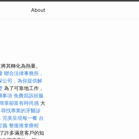
About
並將其轉化為熱量。
擾
聯合法律事務所，
探公司，為你提供解
楚
為了可靠地工作，
關事項
免費寫訴狀服
簡單卻富有時尚感
大
。
尋找專業的牙醫診
，完美呈現每一餐
台
定義
整復推拿療程
獲得了許多滿意客戶的知