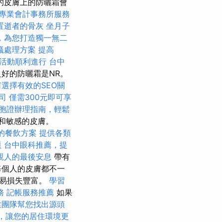
的皮膚上的防曬霜會
專業會計事務所服務
置逝者的骨灰
坐月子
，為您打造獨一無二
蟻處理方案
提高
活動順利進行
台中
好的防曬霜是NR。
何選擇有效的SEO關
司
僅需300元即可享
胞證辦理指南，輕鬆
燥和敏感的皮膚。
的餐飲方案
提供各類
題
台中眼科推薦，提
親人的最後安息
帶有
每個人的皮膚都不一
容易損失豐富。
學習
務
記帳服務推薦
如果
業團隊幫您找出源頭
，讓您的居住環境更