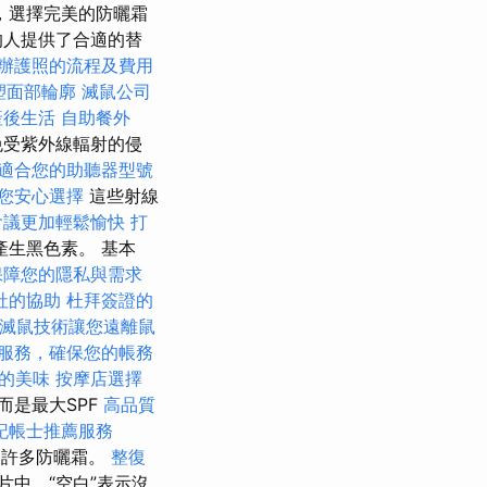
，選擇完美的防曬霜
的人提供了合適的替
辦護照的流程及費用
塑面部輪廓
滅鼠公司
產後生活
自助餐外
免受紫外線輻射的侵
適合您的助聽器型號
您安心選擇
這些射線
會議更加輕鬆愉快
打
產生黑色素。 基本
保障您的隱私與需求
社的協助
杜拜簽證的
滅鼠技術讓您遠離鼠
服務，確保您的帳務
的美味
按摩店選擇
而是最大SPF
高品質
記帳士推薦服務
的許多防曬霜。
整復
片中，“空白”表示沒