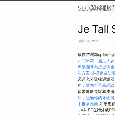
SEO與移動
Je Tall
Sep 21, 2013
最佳防曬霜spf面
四門冰箱，滿足大容
專業團隊為您提供全
決方案
多樣化自助
必須充分吸收過濾器
務，讓您不再為訴訟
多數健康專家和皮膚
所，照顧你的牙齒健
中推拿推薦
如果您
UVA-PF在體外或