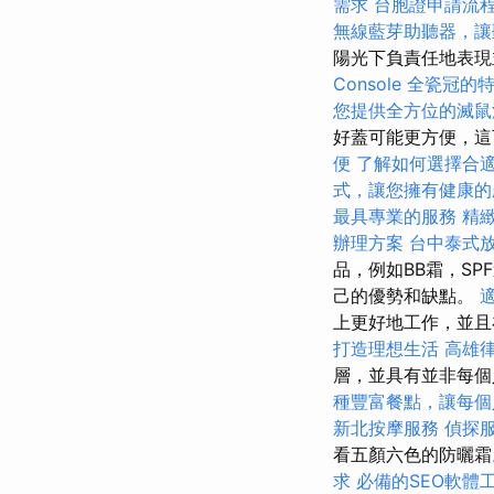
需求
台胞證申請流
無線藍芽助聽器，讓
陽光下負責任地表現
Console
全瓷冠的
您提供全方位的滅鼠
好蓋可能更方便，這
便
了解如何選擇合
式，讓您擁有健康的
最具專業的服務
精
辦理方案
台中泰式
品，例如BB霜，S
己的優勢和缺點。
上更好地工作，並且
打造理想生活
高雄
層，並具有並非每
種豐富餐點，讓每個
新北按摩服務
偵探
看五顏六色的防曬
求
必備的SEO軟體