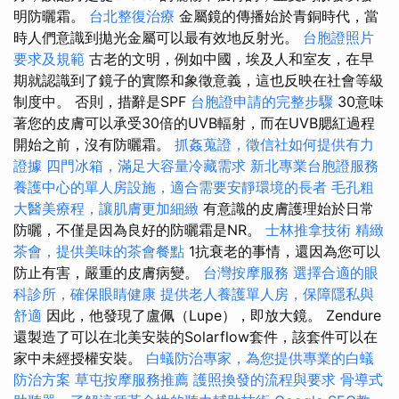
明防曬霜。
台北整復治療
金屬鏡的傳播始於青銅時代，當
時人們意識到拋光金屬可以最有效地反射光。
台胞證照片
要求及規範
古老的文明，例如中國，埃及人和室友，在早
期就認識到了鏡子的實際和象徵意義，這也反映在社會等級
制度中。 否則，措辭是SPF
台胞證申請的完整步驟
30意味
著您的皮膚可以承受30倍的UVB輻射，而在UVB腮紅過程
開始之前，沒有防曬霜。
抓姦蒐證，徵信社如何提供有力
證據
四門冰箱，滿足大容量冷藏需求
新北專業台胞證服務
養護中心的單人房設施，適合需要安靜環境的長者
毛孔粗
大醫美療程，讓肌膚更加細緻
有意識的皮膚護理始於日常
防曬，不僅是因為良好的防曬霜是NR。
士林推拿技術
精緻
茶會，提供美味的茶會餐點
1抗衰老的事情，還因為您可以
防止有害，嚴重的皮膚病變。
台灣按摩服務
選擇合適的眼
科診所，確保眼睛健康
提供老人養護單人房，保障隱私與
舒適
因此，他發現了盧佩（Lupe），即放大鏡。 Zendure
還製造了可以在北美安裝的Solarflow套件，該套件可以在
家中未經授權安裝。
白蟻防治專家，為您提供專業的白蟻
防治方案
草屯按摩服務推薦
護照換發的流程與要求
骨導式