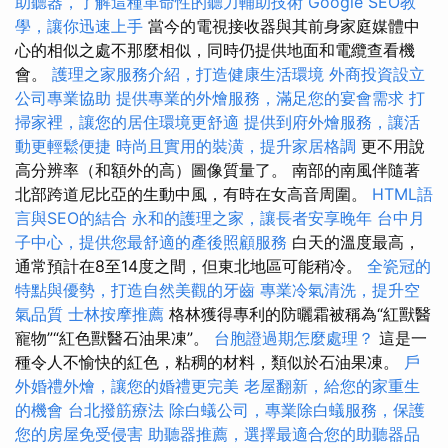
助聽器，了解這種革命性的聽力輔助技術
Google SEO教
學，讓你迅速上手
當今的電視接收器與其前身家庭媒體中
心的相似之處不那麼相似，同時仍提供地面和電纜查看機
會。
護理之家服務介紹，打造健康生活環境
外商投資設立
公司專業協助
提供專業的外燴服務，滿足您的宴會需求
打
掃家裡，讓您的居住環境更舒適
提供到府外燴服務，讓活
動更輕鬆便捷
時尚且實用的裝潢，提升家居格調
更不用說
高分辨率（和額外的高）圖像質量了。 南部的南風伴隨著
北部跨道尼比亞的生動中風，有時在女高音周圍。
HTML語
言與SEO的結合
永和的護理之家，讓長者安享晚年
台中月
子中心，提供您最舒適的產後照顧服務
白天的溫度最高，
通常預計在8至14度之間，但東北地區可能稍冷。
全瓷冠的
特點與優勢，打造自然美觀的牙齒
專業冷氣清洗，提升空
氣品質
士林按摩推薦
格林獲得專利的防曬霜被稱為“紅獸醫
寵物”“紅色獸醫石油果凍”。
台胞證過期怎麼處理？
這是一
種令人不愉快的紅色，粘稠的材料，類似於石油果凍。
戶
外婚禮外燴，讓您的婚禮更完美
老屋翻新，給您的家重生
的機會
台北撥筋療法
除白蟻公司，專業除白蟻服務，保護
您的房屋免受侵害
助聽器推薦，選擇最適合您的助聽器品