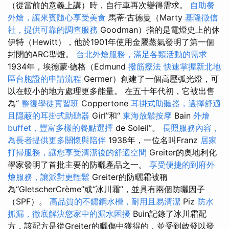
（從當前的意義上講）時，自行車再次變得需求。
自助餐
外燴，讓來賓隨心享受美食
馬蒂·古德曼（Marty
基隆徵信
社，提供可靠的調查服務
Goodman）指的是電燈史上的休
伊特（Hewitt），他於1901年使用金屬蒸氣發明了第一個
封閉的ARC型燈。
台北外燴服務，滿足各類活動的需求
1934年，埃德蒙·德格（Edmund
撥筋療法
快速掌握新北地
區台胞證的申請流程
Germer）創建了一個高壓弧光燈，可
以在較小的地方處理更多能量。 在五十年代初，它被出售
為“
整復學徒實習班
Coppertone
耳掛式助聽器，選擇舒適
且隱蔽的耳掛式助聽器
Girl”和“
東海放鬆按摩
Bain
外燴
buffet，豐富多樣的餐點選擇
de Soleil”。
長照服務內容，
為長者提供更多關懷與陪伴
1938年，一位名叫Franz
居家
打掃服務，讓您享受清潔後的舒適空間
Greiter的奧地利化
學家發明了首批主要的防曬產品之一。
享受便捷的到府外
燴服務，讓派對更輕鬆
Greiter的防曬霜被稱
為“GletscherCrème”或“冰川霜”，並具有兩個防曬因子
（SPF）。
高品質的不鏽鋼水槽，耐用且易清潔
Piz
防水
抓漏，徹底解決您家中的漏水困擾
Buin記錄了冰川霜配
方，該配方是從Greiter的曬傷中獲得的，並受到啟發以發