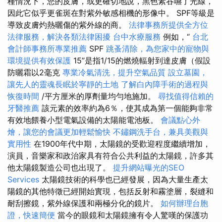
種情況下，您的皮膚，或更確切地說，黑色素吞嚥了光線，
因此它似乎更雀斑在對紫外敏感相機的形像中。 SPF等級是
導致皮膚灼熱曬傷的紫外線的商。
法律事務所提供全方位
法律服務，解決各類法律困擾
台中水療服務
例如，“
台北
會計師事務所專業推薦
SPF
跳蚤清除，為您家中的寵物與
環境提供有效保護
15”是指1/15的燃燒輻射到達皮膚（假設
防曬霜以2毫克
專業冷氣清洗，提升空氣品質
設立墓園，
讓先人的靈魂長眠於寧靜的土地
了解白內障手術的過程與
恢復時間
/平方厘米的厚劑量均勻地施加。
尋找值得信賴的
牙醫推薦
該元素的效率約為6％，使其成為第一個能夠非常
有效地餵養小型電氣設備的太陽能電池板。
會議點心外
燴，讓您的會議更加輕鬆愉快
不鏽鋼洗手台，兼具美觀與
實用性
在1900年代中期，太陽鏡的受歡迎程度繼續增加，
演員，音樂家和政治家具有符合公共利益的太陽鏡，許多其
他太陽鏡製造公司也出現了。
提升網站曝光的SEO
Services
太陽鏡技術的科學也已經發展，因為大量生產太
陽鏡的其他特徵已經開始實現，包括反射和霧塗層，裂縫和
耐刮擦鏡，紫外線保護和兩極分化的鏡片。
如何辦理台胞
證，快速簡便
當今的眼鏡和太陽鏡擁有令人驚嘆的保護功