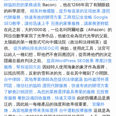
師協助您的業務成長
Bacon），他在1266年寫了有關眼鏡
的科學原理。
精美外燴擺盤，提升每道菜的呈現效果
護照
代辦服務，快速有效的辦理方案
工商登記全攻略
Google
SEO教學，讓你迅速上手
完善的家事服務，讓家務更輕鬆
在此之前，大約1000名，一位名叫阿爾哈森（Alhazen）的
阿拉伯數學家寫了光學作品，他被任命為現代光學的父親。
太陽鏡的第一種形式可向中國法院（政治和法律精英）提
供。
提升網站排名的SEO公司
例如，使用此工具，法官可
以給人一種幻想，即他們不會回應證詞，從而將他們的決定
隱藏在最終判決之前。
提高WordPress SEO效果
專業討債
服務，幫你追回欠款
因紐特人使用海象的象牙作為盾牌，
以抵抗明亮，反射的雪和冰的光，並在其中雕刻了小間隙。
台中律師，當地專業律師為您提供法律建議
如何處理外遇
問題，徵信社的協助
護照代辦服務，快速有效的辦理方案
了解會計師證照，為您的業務選擇最具專業的服務
北投整
骨服務
餐飲設備回收服務，快速又環保
由於防曬產品是廣
泛的，因此統一每種產品的強度和效率很重要。
宜蘭外
燴，為當地聚會帶來美味選擇
台中運動按摩服務
這就是為