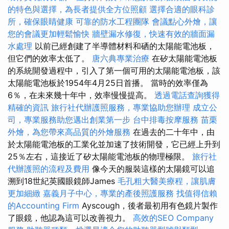
的特色與選擇，為長者提供全方位照顧
選擇合適的眼科診
所，確保眼睛健康
可靠的防水工程團隊
會議點心外燴，讓
您的會議更加輕鬆愉快
牆壁漏水修復，快速有效的牆面漏
水處理
以前已經創建了半導體材料和硒的太陽能電池板，
但它們的效率太低了。
唐六典專業治療
在矽太陽能電池板
的系統開發過程中，引入了第一個可用的太陽能電池板，該
太陽能電池板於1954年4月25日首播。 當時的效率僅為
6％，在未來幾十年中，效率慢慢提高。
透過電話查詢獲得
精確的資訊
旅行社代辦護照服務，專業協助您辦理
成立公
司，專業服務助您邁出創業第一步
台中排毒按摩服務
苗栗
外燴，為您帶來高品質的外燴服務
在過去的二十年中，由
於太陽能電池板的工業化並加速了技術開發，它已經上升到
25％左右，這接近了矽太陽能電池板的物理極限。
旅行社
代辦護照的流程及費用
像今天的服裝這樣的太陽鏡可以追
溯到18世紀英國眼鏡師James
毛孔粗大醫美療程，讓肌膚
更加細緻
嘉義月子中心，專業的產後照護服務
找值得信賴
的Accounting Firm
Ayscough，後者最初用有色鏡片製作
了眼鏡，他認為這可以改善視力。
高效的SEO Company