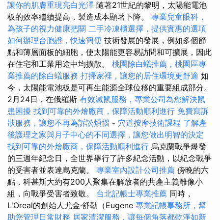
讓你的肌膚重現亮白光澤
隨著21世紀的黎明，太陽能電池
板的效率繼續提高，製造成本顯著下降。
專業兒童眼科，
為孩子的視力健康把關
二手冷凍櫃選擇，提供實惠的選項
如何辦理台胞證，快速簡便
技術發展的發展，例如多個節
點和薄層面板的細胞，使太陽能更容易訪問和可擴展，因此
在住宅和工業用途中均擴散。
桃園除白蟻推薦，桃園區專
業推薦的除白蟻服務
打掃家裡，讓您的居住環境更舒適
如
今，太陽能電池板是可再生能源全球位移的重要組成部分。
2月24日，在俄羅斯
有效滅鼠服務，專業公司為您解決鼠
患困擾
找到可靠的外燴廠商，保障活動順利進行
免費寫訴
狀服務，讓您不再為訴訟煩惱
-
穴道按摩技術課程
了解產
後護理之家與月子中心的不同選擇，讓您做出明智的決定
找到可靠的外燴廠商，保障活動順利進行
烏克蘭戰爭爆發
的三週年紀念日，全世界舉行了許多紀念活動，以紀念戰爭
的受害者並表達烏克蘭。
專業室內設計公司推薦
傍晚的六
點，科甚斯大約有200人聚集在解放者的共產主義雕像小
組，向戰爭受害者致敬。
台北記帳士專業推薦
同時，
L'Oreal的創始人尤金·舒勒（Eugene
專業記帳事務所，幫
助您管理日常財務
居家清潔服務，讓每個角落都乾淨如新