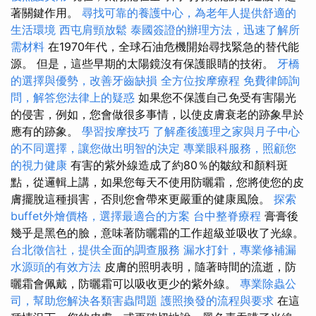
著關鍵作用。
尋找可靠的養護中心，為老年人提供舒適的
生活環境
西屯肩頸放鬆
泰國簽證的辦理方法，迅速了解所
需材料
在1970年代，全球石油危機開始尋找緊急的替代能
源。 但是，這些早期的太陽鏡沒有保護眼睛的技術。
牙橋
的選擇與優勢，改善牙齒缺損
全方位按摩療程
免費律師詢
問，解答您法律上的疑惑
如果您不保護自己免受有害陽光
的侵害，例如，您會做很多事情，以使皮膚衰老的跡象早於
應有的跡象。
學習按摩技巧
了解產後護理之家與月子中心
的不同選擇，讓您做出明智的決定
專業眼科服務，照顧您
的視力健康
有害的紫外線造成了約80％的皺紋和顏料斑
點，從邏輯上講，如果您每天不使用防曬霜，您將使您的皮
膚擺脫這種損害，否則您會帶來更嚴重的健康風險。
探索
buffet外燴價格，選擇最適合的方案
台中整脊療程
膏膏後
幾乎是黑色的臉，意味著防曬霜的工作超級並吸收了光線。
台北徵信社，提供全面的調查服務
漏水打針，專業修補漏
水源頭的有效方法
皮膚的照明表明，隨著時間的流逝，防
曬霜會佩戴，防曬霜可以吸收更少的紫外線。
專業除蟲公
司，幫助您解決各類害蟲問題
護照換發的流程與要求
在這