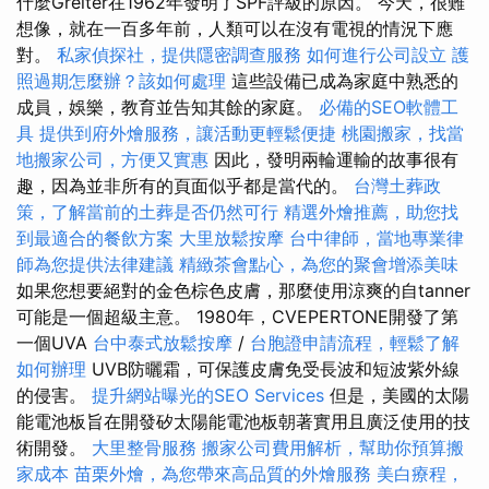
什麼Greiter在1962年發明了SPF評級的原因。 今天，很難
想像，就在一百多年前，人類可以在沒有電視的情況下應
對。
私家偵探社，提供隱密調查服務
如何進行公司設立
護
照過期怎麼辦？該如何處理
這些設備已成為家庭中熟悉的
成員，娛樂，教育並告知其餘的家庭。
必備的SEO軟體工
具
提供到府外燴服務，讓活動更輕鬆便捷
桃園搬家，找當
地搬家公司，方便又實惠
因此，發明兩輪運輸的故事很有
趣，因為並非所有的頁面似乎都是當代的。
台灣土葬政
策，了解當前的土葬是否仍然可行
精選外燴推薦，助您找
到最適合的餐飲方案
大里放鬆按摩
台中律師，當地專業律
師為您提供法律建議
精緻茶會點心，為您的聚會增添美味
如果您想要絕對的金色棕色皮膚，那麼使用涼爽的自tanner
可能是一個超級主意。 1980年，CVEPERTONE開發了第
一個UVA
台中泰式放鬆按摩
/
台胞證申請流程，輕鬆了解
如何辦理
UVB防曬霜，可保護皮膚免受長波和短波紫外線
的侵害。
提升網站曝光的SEO Services
但是，美國的太陽
能電池板旨在開發矽太陽能電池板朝著實用且廣泛使用的技
術開發。
大里整骨服務
搬家公司費用解析，幫助你預算搬
家成本
苗栗外燴，為您帶來高品質的外燴服務
美白療程，