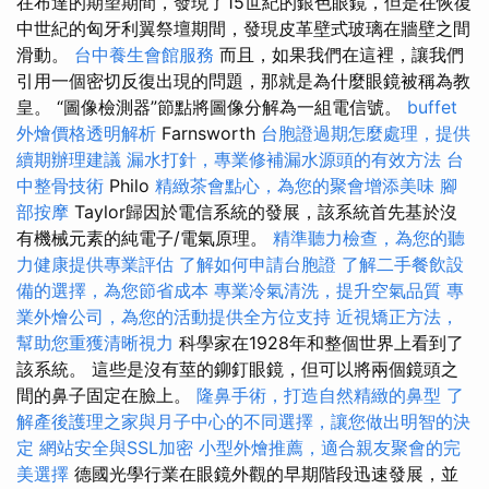
在布達的期望期間，發現了15世紀的銀色眼鏡，但是在恢復
中世紀的匈牙利翼祭壇期間，發現皮革壁式玻璃在牆壁之間
滑動。
台中養生會館服務
而且，如果我們在這裡，讓我們
引用一個密切反復出現的問題，那就是為什麼眼鏡被稱為教
皇。 “圖像檢測器”節點將圖像分解為一組電信號。
buffet
外燴價格透明解析
Farnsworth
台胞證過期怎麼處理，提供
續期辦理建議
漏水打針，專業修補漏水源頭的有效方法
台
中整骨技術
Philo
精緻茶會點心，為您的聚會增添美味
腳
部按摩
Taylor歸因於電信系統的發展，該系統首先基於沒
有機械元素的純電子/電氣原理。
精準聽力檢查，為您的聽
力健康提供專業評估
了解如何申請台胞證
了解二手餐飲設
備的選擇，為您節省成本
專業冷氣清洗，提升空氣品質
專
業外燴公司，為您的活動提供全方位支持
近視矯正方法，
幫助您重獲清晰視力
科學家在1928年和整個世界上看到了
該系統。 這些是沒有莖的鉚釘眼鏡，但可以將兩個鏡頭之
間的鼻子固定在臉上。
隆鼻手術，打造自然精緻的鼻型
了
解產後護理之家與月子中心的不同選擇，讓您做出明智的決
定
網站安全與SSL加密
小型外燴推薦，適合親友聚會的完
美選擇
德國光學行業在眼鏡外觀的早期階段迅速發展，並