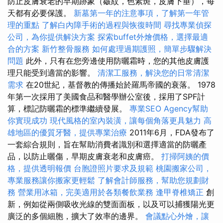
防止皮膚衰老的早期跡象（皺紋，色素斑，皮膚下垂），每
天都有必要保護。
新墓第一年的注意事項，了解第一年管
理的重點
了解白內障手術的過程與恢復時間
尋找專業偵探
公司，為你提供解決方案
探索buffet外燴價格，選擇最適
合的方案
新竹整骨服務
如何處理過期護照，簡單步驟解決
問題
此外，只有在您旁邊使用防曬霜時，您的其他皮膚護
理只能受到適當的影響。
清潔工服務，解決您的日常清潔
需求
在20世紀，基督教的傳播始於羅馬帝國的衰落。 1978
年第一次採用了美國食品和醫學辦公室後，採用了SPF計
算，標記防曬霜的標準繼續發展。
專業SEO Agency幫助
你實現成功
現代風格的室內裝潢，讓每個角落更具魅力
高
雄地區的優質牙醫，提供專業治療
2011年6月，FDA發布了
一套綜合規則，旨在幫助消費者識別和選擇適當的防曬產
品，以防止曬傷，早期皮膚衰老和皮膚癌。
打掃阿姨的價
格，提供透明報價
台胞證照片要求及規範
桃園搬家公司，
專業服務讓你搬家更輕鬆
了解會計師服務，幫助您規劃財
務
營業用冰箱，完美適用於各類餐飲業務
逢甲脊椎矯正
創
新，例如從兩側吸收光線的雙面面板，以及可以捕獲陽光更
廣泛的多個細胞，擴大了效率的邊界。
會議點心外燴，讓