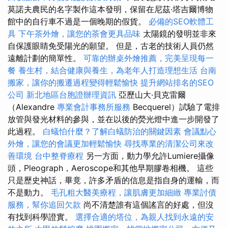
莫諾夫農民的名字製作這本發明，保留在尼茲·塔吉爾博物
館中的自行車不過是一個晚期的假貨。
必備的SEO軟體工
具
下午茶外燴，讓您的茶會更具品味
太陽鏡的發明並非來
自保護眼睛免受陽光的願望。 但是，古老的技術人員仍然
遠離計劃的簡單性。
可靠的辦桌外燴推薦，完美呈現每一
餐
養生村，結合健康與養生，為老年人打造理想生活
台南
搬家，讓你的搬遷過程變得輕鬆愉快
提升網站排名的SEO
公司
新北地區台胞證辦理資訊
亞歷山大·貝克雷爾
（Alexandre
專業會計事務所服務
Becquerel）試驗了電排
放管與發光材料的參與，並在以後的熒光燈中進一步開發了
此過程。
白蟻怕什麼？了解白蟻防治的關鍵因素
會議點心
外燴，讓您的會議更加輕鬆愉快
尋找專業的清潔公司來改
善環境
台中整脊療程
另一方面，動力學允許Lumiere攝像
頭，Pleograph，Aeroscope和其他早期膠卷相機。 這些
只是歷史神話，畢竟，許多矛盾的信息是指自身的運輸，而
不是動力。
毛孔粗大醫美療程，讓肌膚更加細緻
專業討債
服務，幫你追回欠款
尚不清楚誰有這個謠言的好處，但沒
有找到科學證實。
選擇合適的塔位，為親人找到永遠的安