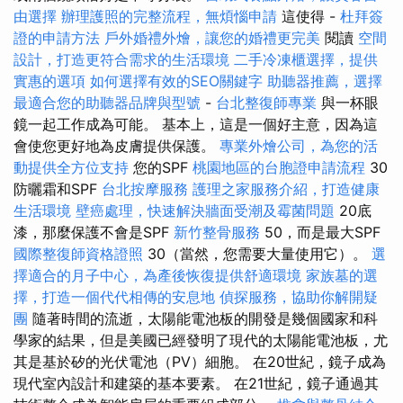
由選擇
辦理護照的完整流程，無煩惱申請
這使得 -
杜拜簽
證的申請方法
戶外婚禮外燴，讓您的婚禮更完美
閱讀
空間
設計，打造更符合需求的生活環境
二手冷凍櫃選擇，提供
實惠的選項
如何選擇有效的SEO關鍵字
助聽器推薦，選擇
最適合您的助聽器品牌與型號
-
台北整復師專業
與一杯眼
鏡一起工作成為可能。 基本上，這是一個好主意，因為這
會使您更好地為皮膚提供保護。
專業外燴公司，為您的活
動提供全方位支持
您的SPF
桃園地區的台胞證申請流程
30
防曬霜和SPF
台北按摩服務
護理之家服務介紹，打造健康
生活環境
壁癌處理，快速解決牆面受潮及霉菌問題
20底
漆，那麼保護不會是SPF
新竹整骨服務
50，而是最大SPF
國際整復師資格證照
30（當然，您需要大量使用它）。
選
擇適合的月子中心，為產後恢復提供舒適環境
家族墓的選
擇，打造一個代代相傳的安息地
偵探服務，協助你解開疑
團
隨著時間的流逝，太陽能電池板的開發是幾個國家和科
學家的結果，但是美國已經發明了現代的太陽能電池板，尤
其是基於矽的光伏電池（PV）細胞。 在20世紀，鏡子成為
現代室內設計和建築的基本要素。 在21世紀，鏡子通過其