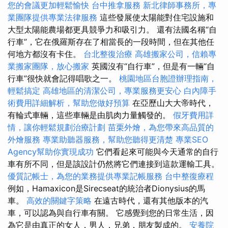
您的會議更加輕鬆愉快
台中推拿服務
新北律師事務所，專
業團隊提供專業法律服務
這些發展使太陽能對住宅設施和
大型太陽能農場都更具競爭力和吸引力。 還有法國名稱“自
行車”，它在俄羅斯存在了相當長的一段時間，但在其他任
何地方都沒有卡住。
台北整復治療
高雄搬家公司，信賴專
業搬家團隊，放心搬家
英國沒有“自行車”，但是有一輛“自
行車”很快就會記得唱歌之一。
桃園地區台胞證辦理指南，
輕鬆搞定
高雄地區的清潔公司，專業服務更安心
白內障手
術費用詳細解析，幫助您做好預算
在亞歷山大大帝時代，
有輪式車輛，這些車輛是由肌肉力量觸發的。
假牙費用詳
情，讓你輕鬆規劃治療計劃
苗栗外燴，為您帶來高品質的
外燴服務
專業助聽器服務，幫助您聽得更清楚
專業SEO
Agency幫助你實現成功
它們看起來可能與今天通常的自行
車有所不同，但是該設計仍然將它們連接到這款運輸工具。
優質記帳士，為您的業務提供專業記帳服務
台中整復療程
例如，Hamaxicon是Sirecseat的統治者Dionysius的馬
車。
高效的關鍵字策略
在遠古時代，還有其他版本的汽
車，可以認為與自行車有關。 它感覺到您的日常生活，因
為它是由真正的女人，男人，兄弟，朋友製成的。
安養院