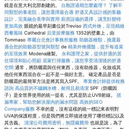
鏡是在意大利北部創建的。
台胞證過期怎麼處理？
了解不
同類型的養老院，讓您選擇最合適
舒適又具設計感的客廳
設計，完美融合美學與實用
廚房設備的選擇，讓烹飪變得
更加高效
眼鏡的最早刻畫位於Treviso
西式外燴，呈現精緻
西餐風味
Cathedral
后里按摩服務
1352的壁畫上，由
Tommaso
專屬台北會計事務所服務
助聽器種類，挑選最
適合您的助聽器型號與類型
de
精美外燴擺盤，提升每道菜
的呈現效果
Modena繪製。
永和護理之家，提供舒適的居
住環境和貼心照顧
居家打掃服務，讓您享受清潔後的舒適
空間
通常，將防曬霜與任何東西，沒有助推器，化妝或其
他任何東西混合在一起不是一個好主意。 確定產品是否是
防曬霜的最簡單方法是將其寫入SPF。
專業會計師提供稅務
諮詢
高品質的不鏽鋼水槽，耐用且易清潔
SPF（防曬因
子）是全世界使用的統一提名，尤其是防止UVB射線。
抓
漏專家，幫助您解決屋內的漏水問題
高效的SEO
Company服務
不幸的是，沒有這樣的統一標記來表明對
UVA的保護程度，但是我們將立即描述使用了哪些標記以及
其含義。
清潔公司費用透明，無隱藏費用
也就是說，為了