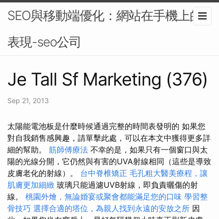
SEO與移動端優化：網站在手機上的
表現-seo公司
Je Tall Sf Marketing (376)
Sep 21, 2013
太陽能電池板是什麼時候通過完整的時間表發明的 如果您
對自我銷售感興趣，請單擊此處，可以在本文中獲得更多詳
細的幫助。
筋師傅療法
不幸的是，如果只有一個窗口與太
陽的光線分開，它仍然與有害的UVA射線相同（這些是導致
皮膚老化的射線）。
台中脊椎矯正
毛孔粗大醫美療程，讓
肌膚更加細緻
玻璃只能過濾UVB射線，即負責曬傷的射
線。
桃園外燴，無論婚宴或聚會都能滿足您的口味
學習整
骨技巧
選擇合適的塔位，為親人找到永遠的安放之所
因