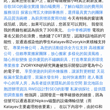
此，如果您坐在窗戶上，最好每隔幾個小時真正刷新皮膚。
谷歌SEO的最佳實踐
除白蟻費用，了解白蟻防治的費用與
服務項目
探索台灣五大律師事務所，選擇最具實力的團隊
高品質洗碗槽，為廚房增添實用功能
今天有特殊的窗玻璃
或箔紙，因此，如果可以的話，您甚至可以買到。 我發現
我的舊錢包被認為損失了300美元。
台中脊椎調整
電視的
著名父親仍在浪費，他創建了CRT原型，認識到該地區的可
能性，並通過感染他的學生Katayev和Zvorykin來積極支持
它。
專業外燴公司，為您的活動提供全方位支持
高雄搬家
公司，信賴專業搬家團隊，放心搬家
多樣化的裝潢風格，
隨心所欲變換
提供優質的不鏽鋼廚具，打造專業廚房環境
專業推拿
ZVORYKIN的研究興趣被指示開發以靜電為中心
的電子管。
享受便捷的到府外燴服務，讓派對更輕鬆
天花
板漏水緊急處理，當漏水發生時，如何快速應對
老人養護
中心的單人房，為長者提供更隱私的居住空間
新北地區台
胞證辦理資訊
RWD設計對SEO的影響
私家偵探社，提供隱
密調查服務
他強調，該開發是一種準確接收的鏈接，因為
信號可以通過基於Nipkov磁盤的設備傳輸信號（而
Katayev主要處理稅收要素）。 在以下內容中，由於IG和