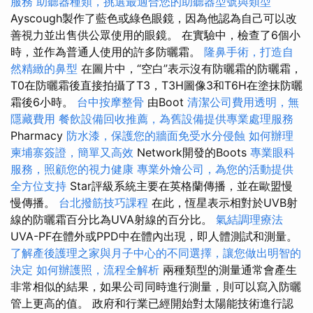
服務
助聽器種類，挑選最適合您的助聽器型號與類型
Ayscough製作了藍色或綠色眼鏡，因為他認為自己可以改
善視力並出售供公眾使用的眼鏡。 在實驗中，檢查了6個小
時，並作為普通人使用的許多防曬霜。
隆鼻手術，打造自
然精緻的鼻型
在圖片中，“空白”表示沒有防曬霜的防曬霜，
T0在防曬霜後直接拍攝了T3，T3H圖像3和T6H在塗抹防曬
霜後6小時。
台中按摩整骨
由Boot
清潔公司費用透明，無
隱藏費用
餐飲設備回收推薦，為舊設備提供專業處理服務
Pharmacy
防水漆，保護您的牆面免受水分侵蝕
如何辦理
柬埔寨簽證，簡單又高效
Network開發的Boots
專業眼科
服務，照顧您的視力健康
專業外燴公司，為您的活動提供
全方位支持
Star評級系統主要在英格蘭傳播，並在歐盟慢
慢傳播。
台北撥筋技巧課程
在此，恆星表示相對於UVB射
線的防曬霜百分比為UVA射線的百分比。
氣結調理療法
UVA-PF在體外或PPD中在體內出現，即​​人體測試和測量。
了解產後護理之家與月子中心的不同選擇，讓您做出明智的
決定
如何辦護照，流程全解析
兩種類型的測量通常會產生
非常相似的結果，如果公司同時進行測量，則可以寫入防曬
管上更高的值。 政府和行業已經開始對太陽能技術進行認