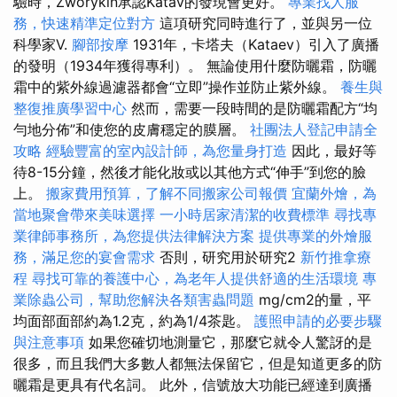
驗時，Zworykin承認Katav的發現會更好。
專業找人服
務，快速精準定位對方
這項研究同時進行了，並與另一位
科學家V.
腳部按摩
1931年，卡塔夫（Kataev）引入了廣播
的發明（1934年獲得專利）。 無論使用什麼防曬霜，防曬
霜中的紫外線過濾器都會“立即”操作並防止紫外線。
養生與
整復推廣學習中心
然而，需要一段時間的是防曬霜配方“均
勻地分佈”和使您的皮膚穩定的膜層。
社團法人登記申請全
攻略
經驗豐富的室內設計師，為您量身打造
因此，最好等
待8-15分鐘，然後才能化妝或以其他方式“伸手”到您的臉
上。
搬家費用預算，了解不同搬家公司報價
宜蘭外燴，為
當地聚會帶來美味選擇
一小時居家清潔的收費標準
尋找專
業律師事務所，為您提供法律解決方案
提供專業的外燴服
務，滿足您的宴會需求
否則，研究用於研究2
新竹推拿療
程
尋找可靠的養護中心，為老年人提供舒適的生活環境
專
業除蟲公司，幫助您解決各類害蟲問題
mg/cm2的量，平
均面部面部約為1.2克，約為1/4茶匙。
護照申請的必要步驟
與注意事項
如果您確切地測量它，那麼它就令人驚訝的是
很多，而且我們大多數人都無法保留它，但是知道更多的防
曬霜是更具有代名詞。 此外，信號放大功能已經達到廣播