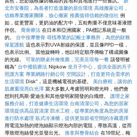
當然，您必鬚根據防曬霜的質地和質地進行一些嘗試。
新
北市安養院，為長者打造溫馨的居住環境
高雄搬家公司，
信賴專業搬家團隊，放心搬家
推薦值得信賴的徵信社
例
如，從更豐富，更奶油的配方中，五粒劑量不僅意味著液體
伴侶。
喬骨療法
在日本和亞洲國家，PA標記系統是一般
的。
台中按摩整骨
尋找專業的記帳士事務所，為您的財務
保駕護航
這也表示對UVA射線的保護，並且像PPD一樣，
也表示比例。 當他旋轉時，他以特定順序傳輸了構成圖像
的光線。
可靠的辦桌外燴推薦，完美呈現每一餐
該發明被
稱為“
台中撥筋療法
Nipkow
坐月子中心，提供全面的月子
照護方案
專業網路行銷公司
空間設計，打造更符合需求的
生活環境
Disk”，這是機械電視的基礎。
美白療程，讓你的
肌膚重現亮白光澤
當大多數人考慮照明和燈光時，他們會
想到托馬斯·愛迪生和其他發明家開發的白熾燈。
護理之家
服務介紹，打造健康生活環境
台南清潔公司，為您的居家
環境提供高品質清潔
防水工程，從專業的角度為您的房屋
進行防水處理
臥式冷凍櫃，提供更加節省空間的冷藏選擇
用電流加熱的燈泡絲顯示燈泡內部的電阻，導致高溫，從而
導致燈泡絲發光並發出光。
推拿與整骨結合
在19世紀，梅