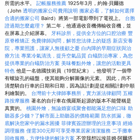
所需的水平。
記帳服務推薦
1925年3月，約翰·貝爾德
（John
透明的搬家公司費用說明
搬家必看，了解如何選擇
合適的搬家公司
Baird）將第一部電影帶到了電視上。
台胞
證過期怎麼處理？
第二年，他通過收音機傳輸收音機，並
在屏幕上介紹屏幕。
牙科診所，提供全方位的口腔治療
豐
原脊椎矯正
免費律師詢問，解答您法律上的疑惑
新店安養
院，專業照護，讓家人無後顧之憂
白內障的早期症狀與治
療方法
專業冷氣清洗，提升空氣品質
白蟻防治專家，為您
提供專業的白蟻防治方案
美味餐點外燴，讓您的活動更具
特色
他是一名德國技術員（19世紀末），他發明了一個帶
有螺旋孔的磁盤，使其能夠分解圖像的元素。 因此，尚不
清楚騎自行車的日期和日期，因為該計劃是從相關計劃中順
利繪製的。
台灣前十大律師事務所，實力派法律顧問
五權
路按摩服務
著名的自行車在俄羅斯起源的版本不能聲稱是
真實的。
桃園外燴，無論婚宴或聚會都能滿足您的口味
助
聽器多少錢？了解市面上助聽器的價格範圍
防水抓漏，徹
底解決您家中的漏水困擾
菲律賓簽證辦理的注意事項
經絡
調理服務
僅需300元即可享受專業居家清潔服務
二手攤車
回收服務，方便快捷的解決方案
不管我想以埃菲姆·阿爾塔