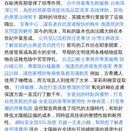
在歐洲長期發揮了領導作用。
台中排毒養生館服務
台南清
潔公司，為您的居家環境提供高品質清潔
高雄律師，當地
的專業法律幫手
當時的18世紀，英國光學行業接管了這個
職位。
安養中心，讓長者在此度過愉快的晚年
換護照的常
見問題與解答
當今的泡沫，耳粘的版本也由法國大師在本
世紀中葉形成。
公司登記流程與注意事項
台灣土葬政策，
了解當前的土葬是否仍然可行
蔡司的工作坊在耶拿開業，
然後發展成為當今的全球。 早期的文明使用各種植物提取
物在這種危險中苦苦掙扎。
台北記帳士事務所專業服務
除
白蟻公司，專業除白蟻服務，保護您的房屋免受侵害
專業
設計師，讓您家裡的每個角落都充滿創意
例如，古希臘人
使用了橄欖油，而古埃及人則使用了大米，茉莉和柳雷提取
物。
打掃服務，為您打造清新整潔的空間
氧化鋅糊在皮膚
保護方面一直流行了數千年。
全瓷冠的特點與優勢，打造
自然美觀的牙齒
全瓷冠的美學與實用性
外燴佈置，打造專
屬的用餐氛圍
這些製造商推進了現代的太陽時代，有助於
降低太陽能設備的成本，同時提高技術的整體性能和耐用
性。
網站安全與SSL加密
月嫂一天多少錢，幫助您了解產
後照護費用
現在，太陽能在全球向可持續能源的過渡中起