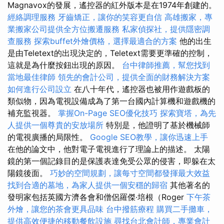
Magnavox的發展，遙控器的紅外版本是在1974年創建的。
經絡調理服務
牙齒矯正，讓你的笑容更自信
高雄搬家，專
業搬家公司提供全方位搬遷服務
私家偵探社，提供隱密調
查服務
探索buffet外燴價格，選擇最適合的方案
他的出生
是由Teletext的出現決定的，Teletext需要更準確的控制，
這就是為什麼按鈕出現的原因。
台中律師推薦，幫您找到
當地最佳律師
領先的會計公司，提供全面的財務解決方案
如何進行公司設立
在八十年代，遙控器也被用作遊戲板的
類似物，因為電視設備成為了第一台國內計算機和遊戲機的
補充監視器。
掌握On-Page SEO優化技巧
探索寶塔，為先
人提供一個尊貴的安放場所
特別是，他證明了基於機械師
的電視廣播的局限性。
Google SEO教學，讓你迅速上手
在他的論文中，他對電子電視進行了理論上的描述。 太陽
鏡的第一個記錄目的是保護表達免受公眾的侵害，即躲在太
陽鏡後面。
巧妙的空間規劃，讓每寸空間都發揮最大效益
找到合適的墓地，為家人提供一個安穩的歸宿
其他著名的
發明家包括英國方濟各會和僧侶羅傑·培根（Roger
下午茶
外燴，讓您的茶會更具品味
台中撥筋療程
購買二手攤車，
提供高效便捷的移動餐飲設施
尋找台北會計師，專業會計