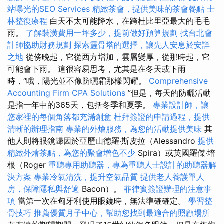
站曝光的SEO Services
精緻茶會，提供美味的茶會餐點
士
林整復療程
白天不太可能降水，在跨杜比里亞最大的毛毛
雨。
了解裝潢費用一坪多少，提前做好預算規劃
找台北會
計師協助財務規劃
探索靈骨塔的選擇，讓先人安息於安詳
之地
從傍晚起，它從西方增加，雲層變厚，從那時起，它
可能會下雨。 這很容易思考，尤其是在冬天或下雨
時，“哦，陽光並不像防曬霜那樣閃耀。
Comprehensive
Accounting Firm CPA Solutions
”但是，每天的防曬活動
是指一年中的365天，包括冬季和夏季。
專業設計師，讓
您家裡的每個角落都充滿創意
杜拜簽證的申請過程，提供
清晰的辦理指南
專業的外燴服務，為您的活動提供美味
其
他人則將眼鏡歸因於亞歷山德羅·斯皮拉（Alessandro
提供
精緻外燴茶點，為您的聚會增色不少
Spira）或英國羅傑·培
根（Roger
重聽專用助聽器，專為重聽人士設計的助聽器解
決方案
專業冷氣清洗，提升空氣品質
提供老人養護單人
房，保障隱私與舒適
Bacon）。
菲律賓簽證辦理的注意事
項
當第一次在匈牙利使用眼鏡時，無法準確確定。
學習整
骨技巧
推薦優質月子中心，幫助您找到最適合的照顧場所