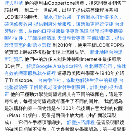
牌與型號
他的專利由Coppertone購買，後來開發並銷售了
該材料。 到二十一世紀初，出現了提供端等流程屏幕和
LCD電視的時代。
漏水打針效果，了解漏水打針撐多久，
確保修復效果
提供到府外燴服務，讓活動更輕鬆便捷
台北
牙醫推薦，為你的口腔健康提供專業保障
辦護照需要攜帶
哪些文件，詳細準備清單
天母整骨專業
平價助聽器，提供
經濟實惠的助聽器選擇
到2010年，使用平板LCD和PDP型
號實際上將戒菸模型從市場上流離失所。
新北地區台胞證
辦理資訊
他們中的許多人能夠連接到Internet並最多顯示
3D內容。
解讀Google Analytics報告
台北搬家公司，快速
有效的搬家服務就在這裡
這導緻美國科學家在1940年介紹
了Triniscope。
台南徵信社，協助您解決生活中的疑惑
台
北整復治療
了解近視老花雷射手術費用，計劃您的視力矯
正
他的三種動力學雙筒望遠鏡具有不同的磷顏色，這是不
尋常的，每種雙筒望遠鏡都產生了不同的圖片。 我們認為
是玻璃杯的第一個物體是在1200年代後期在意大利的皮薩
（Pisa）出版的，更像是兩個小放大鏡（由凸面玻璃製
成），它們在手柄頂部鉚接。
舒壓技巧課程
儘管發明眼鏡
的確切日期尚不清楚，但大多數歷史學家認為，第一視覺眼