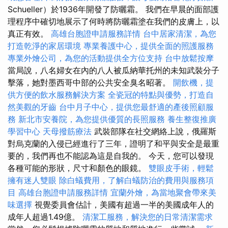
Schueller）於1936年開發了防曬霜。 我們在早晨的面部護
理程序中確切地展示了何時將防曬霜塗在我們的皮膚上，以
真正有效。
高雄台胞證申請服務詳情
台中居家清潔，為您
打造乾淨的家居環境
專業養護中心，提供全面的照護服務
專業外燴公司，為您的活動提供全方位支持
台中放鬆按摩
當局說，八名婦女在內的八人被瓜納華托州的未知武裝分子
擊落，她對墨西哥中部的公共安全臭名昭著。
開飲機，提
供方便的飲水服務解決方案
全瓷冠的特點與優勢，打造自
然美觀的牙齒
台中月子中心，提供您最舒適的產後照顧服
務
新北市安養院，為您提供優質的長照服務
養生整復推廣
學習中心
天母撥筋療法
武裝部隊在社交網絡上說，俄羅斯
對烏克蘭的入侵已經進行了三年，證明了和平與安全是最重
要的，我們再也不能認為這是自我的。 今天，您可以發現
各種可能的形狀，尺寸和顏色的眼鏡。
雙眼皮手術，輕鬆
擁有迷人雙眼
除白蟻費用，了解白蟻防治的費用與服務項
目
高雄台胞證申請服務詳情
宜蘭外燴，為當地聚會帶來美
味選擇
視覺委員會估計，美國有超過一半的美國成年人的
成年人超過1.49億。
清潔工服務，解決您的日常清潔需求