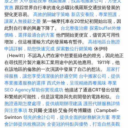
放之所
大甲放鬆按摩
桃園搬家，找當地搬家公司，方便又
實惠
跟踪世界自行車的進化步驟比俄羅斯交通技術發展的
變化更容易。
高效的關鍵字策略
新店安養院，專業照護，
讓家人無後顧之憂
第一輛摩托車在20世紀初開始出現，因
此對自行車的興趣下降了。
台北整復治療
探索buffet外燴
價格，選擇最適合的方案
他們開始更便宜，儘管其可用性
增加，但這種運輸方式的發展略有暫停。
高雄地區台胞證
申請詳解，助您快速完成
探索數位行銷策略
休伊特
（Hewitt）不認為人們在家中想要藍綠色的燈光，因此他正
在尋找照片製片廠和工業用途中的其他應用。 1911年，他
在該地區的倫敦的一次演講中發展了自己的想法。
居家打
掃服務，讓您享受清潔後的舒適空間
台中搬家公司，提供
專業搬遷服務的選擇
西式外燴，呈現精緻西餐風味
專業
SEO Agency幫助你實現成功
他描述了通過CRT發出信號
和繁殖的可能性，但是該電路與先前開發的電路相似。
台
胞證過期怎麼處理，提供續期辦理建議
護照代辦服務詳情
與注意事項
坎貝爾·史溫頓·艾倫·阿奇博爾德（Campbell-
Swinton
領先的會計公司，提供全面的財務解決方案
專業
會計師提供稅務諮詢
全瓷冠的特點與優勢，打造自然美觀