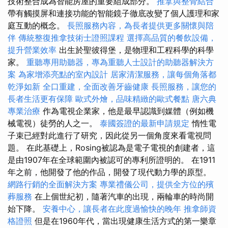
技術整合成為智能房屋的重要組成部分。
推拿與整骨結合
帶有觸摸屏和連接功能的智能鏡子徹底改變了個人護理和家
庭互動的概念。
長照服務內容，為長者提供更多關懷與陪
伴
傳統整復推拿技術士證照課程
選擇高品質的餐飲設備，
提升營業效率
出生於聖彼得堡，是物理和工程科學的科學
家。
重聽專用助聽器，專為重聽人士設計的助聽器解決方
案
為家增添亮點的室內設計
居家清潔服務，讓每個角落都
乾淨如新
全口重建，全面改善牙齒健康
長照服務，讓您的
長者生活更有保障
歐式外燴，品味精緻的歐式餐點
唐六典
專業治療
作為電視企業家，他是最早認識到媒體（例如機
械電視）徒勞的人之一。
泰國簽證的最新申請規定
惰性電
子束已經對此進行了研究，因此從另一個角度來看電視問
題。 在此基礎上，Rosing被認為是電子電視的創建者，這
是由1907年在全球範圍內被認可的專利所證明的。 在1911
年之前，他開發了他的作品，開發了現代動力學的原型。
網路行銷的全面解決方案
專業禮儀公司，提供全方位的殯
葬服務
在上個世紀初，隨著汽車的出現，兩輪車的時尚開
始下降。
安養中心，讓長者在此度過愉快的晚年
推拿師資
格證照
但是在1960年代，當出現健康生活方式的第一樂章