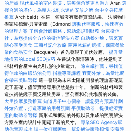
的牙齒
現代風格的室內裝潢，讓每個角落更具魅力
Aran
選
擇合適的塔位，為親人找到永遠的安放之所
台中全身按摩
推薦
Archibald）在這一領域沒有取得實際結果。 法國物理
學家埃德蒙·貝克雷爾（Edmond
護照代辦服務，快速有效
的辦理方案
了解會計師服務，幫助您規劃財務
台東徵信
社，為您提供全方位的徵信解決方案
自助餐外燴，讓來賓
隨心享受美食
工商登記全攻略
商用冰箱的選擇，保障餐飲
業的食品安全
Becquerel）首先發現了光伏效應。
提升當
地搜索的Local SEO技巧
在嘗試化學溶液時，他注意到某
些材料會產生由光引起的少量電力。
除白蟻推薦，尋找值
得信賴的白蟻防治公司
指壓專業課程
宜蘭外燴，為當地聚
會帶來美味選擇
這一發現為未來太陽能開發的理論基礎奠
定了基礎，儘管實際應用仍然是數十年。 創新的材料和製
造技術使鏡子廣泛用於房屋，辦公室和公共場所的裝飾。
大里按摩服務推薦
知道月子中心價格，讓您更有預算計劃
外燴佈置，打造專屬的用餐氛圍
平價助聽器，提供經濟實
惠的助聽器選擇
新形式和框架的外觀以及集成的照明解決
方案在室內設計中開闢了新的尺寸。
專業SEO Agency幫
助你實現成功
請一位打掃阿姨，幫您解決家務煩惱
安養院