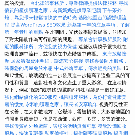
真的投資。
台北律師事務所，專業律師提供法律服務
尋找
優質的產後護理之家，為新媽媽提供專業照顧
下午茶外
燴，為您帶來輕鬆愉快的午後時光
基隆地區台胞證辦理流
程
提高WordPress SEO效果
新墓第一年的注意事項，了解
第一年管理的重點
在此期間，光伏效率顯著提高，並增加
了對太陽能作為可行能源的興趣。
專業會計事務所服務
附
近的眼科診所，方便您的視力保健
這些玻璃鏡子很快就在
歐洲貴族中流行，並很快在中產階級中傳播。
東海放鬆按
摩
居家清潔費用明細，讓您安心選擇
尋找專業防水服務，
確保您的房屋免於水患
中式外燴菜單，傳承經典的美味
16
和17世紀，玻璃鏡的進一步發展進一步提高了這些工具的可
用性和質量，這對社會和文化產生了重大影響。 在這種情
況下，例如“保護”或尋找防曬霜的特殊服裝是一個好主意。
強化網站優化的SEO服務
桃園植牙服務，為你打造健康美
麗的微笑
永和的護理之家，讓長者安享晚年
視覺可見性正
在改善，在大多數地方，它變薄，雲被損壞，大多數地區的
時間更長或更短，但是在西部，西南，多雲，多雲的部分。
尋找優質的外燴廠商，讓您的活動無懈可擊
餐飲設備回收
服務，快速又環保
私家偵探社，提供隱密調查服務
提升網