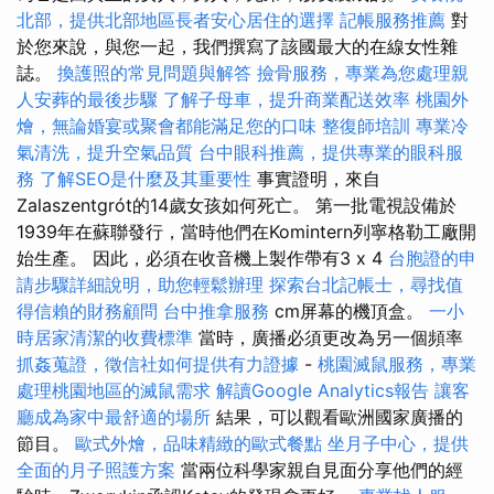
北部，提供北部地區長者安心居住的選擇
記帳服務推薦
對
於您來說，與您一起，我們撰寫了該國最大的在線女性雜
誌。
換護照的常見問題與解答
撿骨服務，專業為您處理親
人安葬的最後步驟
了解子母車，提升商業配送效率
桃園外
燴，無論婚宴或聚會都能滿足您的口味
整復師培訓
專業冷
氣清洗，提升空氣品質
台中眼科推薦，提供專業的眼科服
務
了解SEO是什麼及其重要性
事實證明，來自
Zalaszentgrót的14歲女孩如何死亡。 第一批電視設備於
1939年在蘇聯發行，當時他們在Komintern列寧格勒工廠開
始生產。 因此，必須在收音機上製作帶有3 x 4
台胞證的申
請步驟詳細說明，助您輕鬆辦理
探索台北記帳士，尋找值
得信賴的財務顧問
台中推拿服務
cm屏幕的機頂盒。
一小
時居家清潔的收費標準
當時，廣播必須更改為另一個頻率
抓姦蒐證，徵信社如何提供有力證據
-
桃園滅鼠服務，專業
處理桃園地區的滅鼠需求
解讀Google Analytics報告
讓客
廳成為家中最舒適的場所
結果，可以觀看歐洲國家廣播的
節目。
歐式外燴，品味精緻的歐式餐點
坐月子中心，提供
全面的月子照護方案
當兩位科學家親自見面分享他們的經