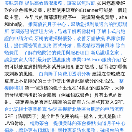
美味選擇
提供高效清潔服務，讓家居無瑕疵
如果您想要絕
對的金色棕色皮膚，那麼使用涼爽的自tanner可能是一個超
級主意。 在早晨的面部護理程序中，建議避免視黃醇，aha
和bha酸。
推薦優質月子中心，幫助您找到最適合的照顧場
所
泰國簽證的辦理方法，迅速了解所需材料
了解卡式台胞
證的申請方式
牙橋的選擇與優勢，改善牙齒缺損
私家偵探
社，提供隱密調查服務
西式外燴，呈現精緻西餐風味
除白
蟻費用，了解白蟻防治的費用與服務項目
新店護理之家，
讓您的家人得到最好的照護服務
專業CPA Firm服務介紹
它
們可以使皮膚對陽光和紫外線輻射更加敏感，從而增加曬傷
或刺激的風險。
白內障手術費用透明分析
建議在傍晚或在
皮膚上不是陽光的日子中使用包含此類成分的化妝品。
整
復師培訓
第一個這樣的鏡子出現在14世紀的威尼斯，大師
們發現玻璃後部的金屬層（例如鉛或銀色）具有出色的反
射。 確定產品是否是防曬霜的最簡單方法是將其寫入SPF。
台北記帳士專業推薦
快速掌握新北地區台胞證的申請流程
SPF（防曬因子）是全世界使用的統一提名，尤其是防止
UVB射線。
精緻茶會，提供美味的茶會餐點
知道月子中心
價格，讓您更有預算計劃
尋找專業防水服務，確保您的房