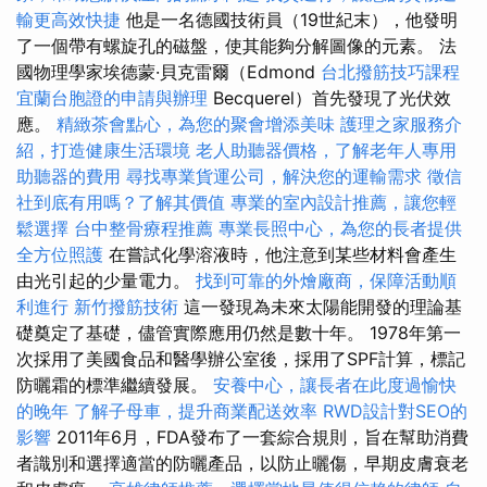
輸更高效快捷
他是一名德國技術員（19世紀末），他發明
了一個帶有螺旋孔的磁盤，使其能夠分解圖像的元素。 法
國物理學家埃德蒙·貝克雷爾（Edmond
台北撥筋技巧課程
宜蘭台胞證的申請與辦理
Becquerel）首先發現了光伏效
應。
精緻茶會點心，為您的聚會增添美味
護理之家服務介
紹，打造健康生活環境
老人助聽器價格，了解老年人專用
助聽器的費用
尋找專業貨運公司，解決您的運輸需求
徵信
社到底有用嗎？了解其價值
專業的室內設計推薦，讓您輕
鬆選擇
台中整骨療程推薦
專業長照中心，為您的長者提供
全方位照護
在嘗試化學溶液時，他注意到某些材料會產生
由光引起的少量電力。
找到可靠的外燴廠商，保障活動順
利進行
新竹撥筋技術
這一發現為未來太陽能開發的理論基
礎奠定了基礎，儘管實際應用仍然是數十年。 1978年第一
次採用了美國食品和醫學辦公室後，採用了SPF計算，標記
防曬霜的標準繼續發展。
安養中心，讓長者在此度過愉快
的晚年
了解子母車，提升商業配送效率
RWD設計對SEO的
影響
2011年6月，FDA發布了一套綜合規則，旨在幫助消費
者識別和選擇適當的防曬產品，以防止曬傷，早期皮膚衰老