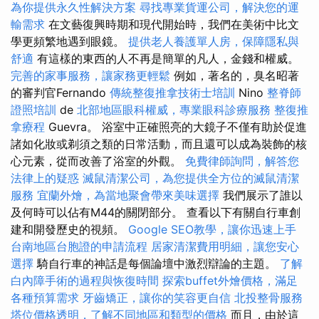
為你提供永久性解決方案
尋找專業貨運公司，解決您的運
輸需求
在文藝復興時期和現代開始時，我們在美術中比文
學更頻繁地遇到眼鏡。
提供老人養護單人房，保障隱私與
舒適
有這樣的東西的人不再是簡單的凡人，金錢和權威。
完善的家事服務，讓家務更輕鬆
例如，著名的，臭名昭著
的審判官Fernando
傳統整復推拿技術士培訓
Nino
整脊師
證照培訓
de
北部地區眼科權威，專業眼科診療服務
整復推
拿療程
Guevra。 浴室中正確照亮的大鏡子不僅有助於促進
諸如化妝或剃須之類的日常活動，而且還可以成為裝飾的核
心元素，從而改善了浴室的外觀。
免費律師詢問，解答您
法律上的疑惑
滅鼠清潔公司，為您提供全方位的滅鼠清潔
服務
宜蘭外燴，為當地聚會帶來美味選擇
我們展示了誰以
及何時可以佔有M44的關閉部分。 查看以下有關自行車創
建和開發歷史的視頻。
Google SEO教學，讓你迅速上手
台南地區台胞證的申請流程
居家清潔費用明細，讓您安心
選擇
騎自行車的神話是每個論壇中激烈辯論的主題。
了解
白內障手術的過程與恢復時間
探索buffet外燴價格，滿足
各種預算需求
牙齒矯正，讓你的笑容更自信
北投整骨服務
塔位價格透明，了解不同地區和類型的價格
而且，由於這