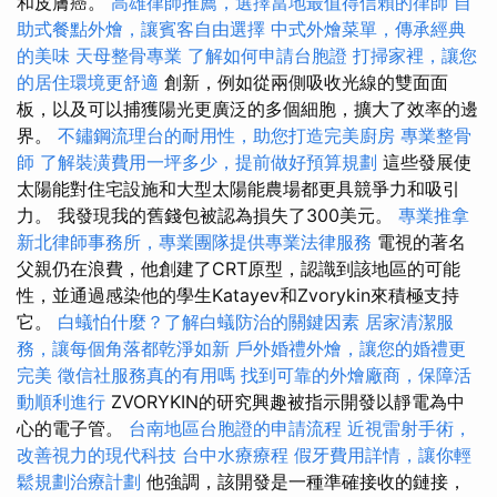
和皮膚癌。
高雄律師推薦，選擇當地最值得信賴的律師
自
助式餐點外燴，讓賓客自由選擇
中式外燴菜單，傳承經典
的美味
天母整骨專業
了解如何申請台胞證
打掃家裡，讓您
的居住環境更舒適
創新，例如從兩側吸收光線的雙面面
板，以及可以捕獲陽光更廣泛的多個細胞，擴大了效率的邊
界。
不鏽鋼流理台的耐用性，助您打造完美廚房
專業整骨
師
了解裝潢費用一坪多少，提前做好預算規劃
這些發展使
太陽能對住宅設施和大型太陽能農場都更具競爭力和吸引
力。 我發現我的舊錢包被認為損失了300美元。
專業推拿
新北律師事務所，專業團隊提供專業法律服務
電視的著名
父親仍在浪費，他創建了CRT原型，認識到該地區的可能
性，並通過感染他的學生Katayev和Zvorykin來積極支持
它。
白蟻怕什麼？了解白蟻防治的關鍵因素
居家清潔服
務，讓每個角落都乾淨如新
戶外婚禮外燴，讓您的婚禮更
完美
徵信社服務真的有用嗎
找到可靠的外燴廠商，保障活
動順利進行
ZVORYKIN的研究興趣被指示開發以靜電為中
心的電子管。
台南地區台胞證的申請流程
近視雷射手術，
改善視力的現代科技
台中水療療程
假牙費用詳情，讓你輕
鬆規劃治療計劃
他強調，該開發是一種準確接收的鏈接，