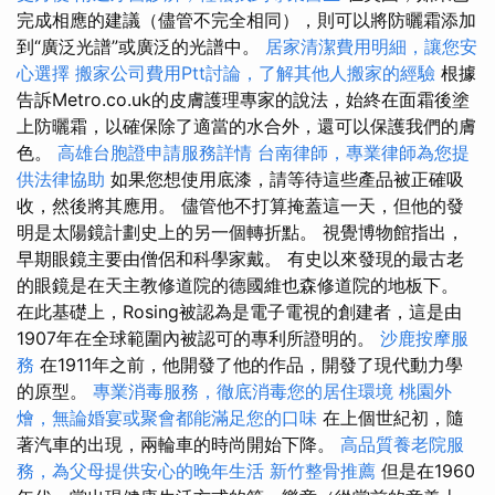
完成相應的建議（儘管不完全相同），則可以將防曬霜添加
到“廣泛光譜”或廣泛的光譜中。
居家清潔費用明細，讓您安
心選擇
搬家公司費用Ptt討論，了解其他人搬家的經驗
根據
告訴Metro.co.uk的皮膚護理專家的說法，始終在面霜後塗
上防曬霜，以確保除了適當的水合外，還可以保護我們的膚
色。
高雄台胞證申請服務詳情
台南律師，專業律師為您提
供法律協助
如果您想使用底漆，請等待這些產品被正確吸
收，然後將其應用。 儘管他不打算掩蓋這一天，但他的發
明是太陽鏡計劃史上的另一個轉折點。 視覺博物館指出，
早期眼鏡主要由僧侶和科學家戴。 有史以來發現的最古老
的眼鏡是在天主教修道院的德國維也森修道院的地板下。
在此基礎上，Rosing被認為是電子電視的創建者，這是由
1907年在全球範圍內被認可的專利所證明的。
沙鹿按摩服
務
在1911年之前，他開發了他的作品，開發了現代動力學
的原型。
專業消毒服務，徹底消毒您的居住環境
桃園外
燴，無論婚宴或聚會都能滿足您的口味
在上個世紀初，隨
著汽車的出現，兩輪車的時尚開始下降。
高品質養老院服
務，為父母提供安心的晚年生活
新竹整骨推薦
但是在1960