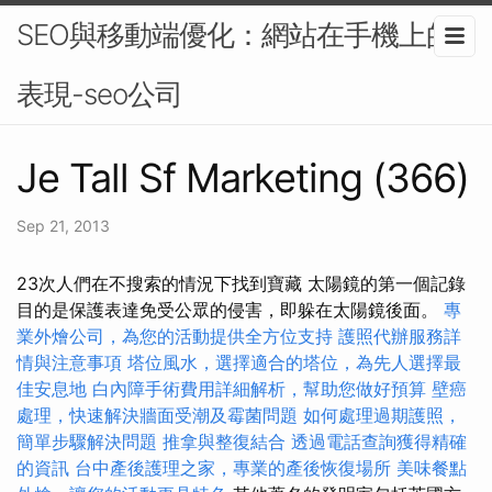
SEO與移動端優化：網站在手機上的
表現-seo公司
Je Tall Sf Marketing (366)
Sep 21, 2013
23次人們在不搜索的情況下找到寶藏 太陽鏡的第一個記錄
目的是保護表達免受公眾的侵害，即躲在太陽鏡後面。
專
業外燴公司，為您的活動提供全方位支持
護照代辦服務詳
情與注意事項
塔位風水，選擇適合的塔位，為先人選擇最
佳安息地
白內障手術費用詳細解析，幫助您做好預算
壁癌
處理，快速解決牆面受潮及霉菌問題
如何處理過期護照，
簡單步驟解決問題
推拿與整復結合
透過電話查詢獲得精確
的資訊
台中產後護理之家，專業的產後恢復場所
美味餐點