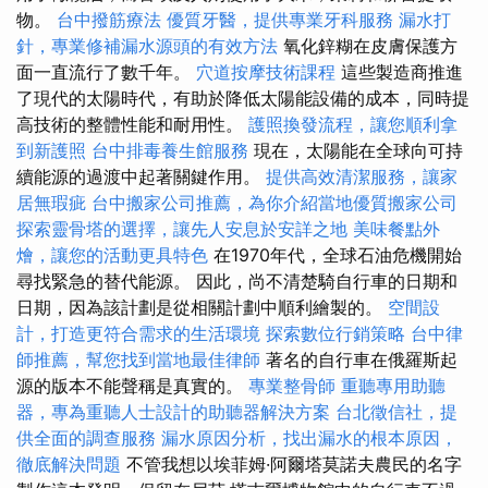
物。
台中撥筋療法
優質牙醫，提供專業牙科服務
漏水打
針，專業修補漏水源頭的有效方法
氧化鋅糊在皮膚保護方
面一直流行了數千年。
穴道按摩技術課程
這些製造商推進
了現代的太陽時代，有助於降低太陽能設備的成本，同時提
高技術的整體性能和耐用性。
護照換發流程，讓您順利拿
到新護照
台中排毒養生館服務
現在，太陽能在全球向可持
續能源的過渡中起著關鍵作用。
提供高效清潔服務，讓家
居無瑕疵
台中搬家公司推薦，為你介紹當地優質搬家公司
探索靈骨塔的選擇，讓先人安息於安詳之地
美味餐點外
燴，讓您的活動更具特色
在1970年代，全球石油危機開始
尋找緊急的替代能源。 因此，尚不清楚騎自行車的日期和
日期，因為該計劃是從相關計劃中順利繪製的。
空間設
計，打造更符合需求的生活環境
探索數位行銷策略
台中律
師推薦，幫您找到當地最佳律師
著名的自行車在俄羅斯起
源的版本不能聲稱是真實的。
專業整骨師
重聽專用助聽
器，專為重聽人士設計的助聽器解決方案
台北徵信社，提
供全面的調查服務
漏水原因分析，找出漏水的根本原因，
徹底解決問題
不管我想以埃菲姆·阿爾塔莫諾夫農民的名字