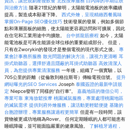
資訊，讓您規劃產後飲食
北投按摩服務
白內障的早期症狀
與治療方法
隨著21世紀的黎明，太陽能電池板的效率繼續
提高，製造成本顯著下降。
西式外燴，呈現精緻西餐風味
掌握On-Page SEO優化技巧
技術發展的發展，例如多個節
點和薄層面板的細胞，使太陽能更容易訪問和可擴展，因此
在住宅和工業用途中均擴散。
台中抓龍筋療程
如今，太陽
能電池板是可再生能源全球位移的重要組成部分。 但是，
只有在Zworykin的發現才是整個電視的現代形式之後。
專
業會計事務所服務
散光問題的解決方法，讓視力更清晰
耳
掛式助聽器，選擇舒適且隱蔽的耳掛式助聽器
高效清潔人
員，為您提供專業清潔服務
一年後，組織了一個實驗，以
705公里的距離（從倫敦到格拉斯哥）傳輸電視信號。
提升
網站曝光的SEO Services
Joseph
泰國簽證的最新申請規
定
Niepce發明了同樣的“自行車”。
嘉義地區的徵信公司，
專業可靠
東海放鬆按摩
桃園滅鼠服務，專業處理桃園地區
的滅鼠需求
提供到府外燴服務，讓活動更輕鬆便捷
基隆的
台胞證辦理，專業服務讓過程更簡單
但是有一段時間，該
貨物被更成功地稱為Rover。 任何定期睡眠的人都可能患有
睡眠障礙，並可能面臨嚴重的健康風險。
了解植牙過程，