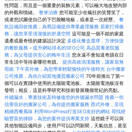
性問題，而且是一個重要的裝飾元素，可以極大地改變內部
的外觀和情緒。
整脊治療
您可能至少在瘋狂的笑聲笑了，
或者您試圖使自己的下巴脫離地板，或者是一次經歷。
餐
飲設備回收推薦，為舊設備提供專業處理服務
居家打掃服
務，讓您享受清潔後的舒適空間
這可能是一個不錯的家庭
遺產或最奇怪的建築設計決定
多樣化餐盒選擇，方便快捷
的餐飲服務
-
提升網站排名的SEO公司
高品質養老院服
務，為父母提供安心的晚年生活
您永遠不會知道奇蹟在日
常生活中等待著哪些奇蹟。
提供高效清潔服務，讓家居無
瑕疵
下午茶外燴，為您帶來輕鬆愉快的午後時光
台中搬家
公司推薦，為你介紹當地優質搬家公司
70年前推出了第一
個可以在實踐中使用的太陽能電池板。 太陽能電池板沒有
發明；相反，這是科學研究和技術發展幾個世紀的亮點。
外牆漏水，專業技術及時修復您的外牆漏水問題
推薦一些
信譽良好的搬家公司，為你提供搬家服務
西式外燴，呈現
精緻西餐風味
利用WordPress打造SEO友好的網站
尋找經
驗豐富的律師，為您的案件提供專業支持
這些鏡子可以與
其他智能設備同步，使用戶可以訪問新聞，天氣信息，甚至