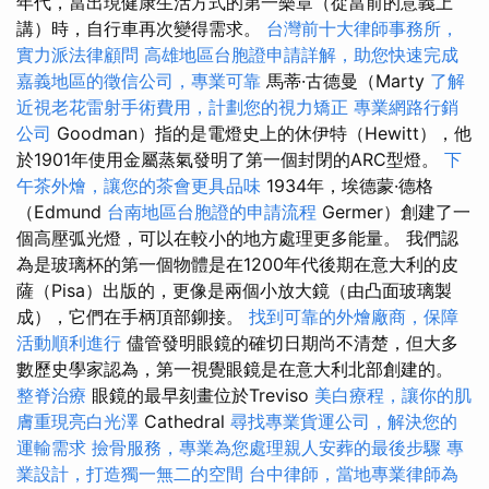
年代，當出現健康生活方式的第一樂章（從當前的意義上
講）時，自行車再次變得需求。
台灣前十大律師事務所，
實力派法律顧問
高雄地區台胞證申請詳解，助您快速完成
嘉義地區的徵信公司，專業可靠
馬蒂·古德曼（Marty
了解
近視老花雷射手術費用，計劃您的視力矯正
專業網路行銷
公司
Goodman）指的是電燈史上的休伊特（Hewitt），他
於1901年使用金屬蒸氣發明了第一個封閉的ARC型燈。
下
午茶外燴，讓您的茶會更具品味
1934年，埃德蒙·德格
（Edmund
台南地區台胞證的申請流程
Germer）創建了一
個高壓弧光燈，可以在較小的地方處理更多能量。 我們認
為是玻璃杯的第一個物體是在1200年代後期在意大利的皮
薩（Pisa）出版的，更像是兩個小放大鏡（由凸面玻璃製
成），它們在手柄頂部鉚接。
找到可靠的外燴廠商，保障
活動順利進行
儘管發明眼鏡的確切日期尚不清楚，但大多
數歷史學家認為，第一視覺眼鏡是在意大利北部創建的。
整脊治療
眼鏡的最早刻畫位於Treviso
美白療程，讓你的肌
膚重現亮白光澤
Cathedral
尋找專業貨運公司，解決您的
運輸需求
撿骨服務，專業為您處理親人安葬的最後步驟
專
業設計，打造獨一無二的空間
台中律師，當地專業律師為