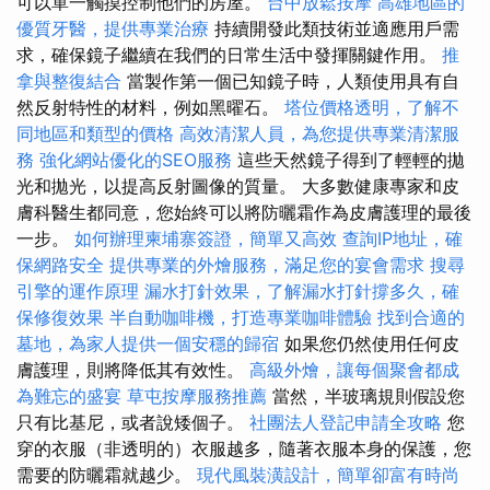
可以單一觸摸控制他們的房屋。
台中放鬆按摩
高雄地區的
優質牙醫，提供專業治療
持續開發此類技術並適應用戶需
求，確保鏡子繼續在我們的日常生活中發揮關鍵作用。
推
拿與整復結合
當製作第一個已知鏡子時，人類使用具有自
然反射特性的材料，例如黑曜石。
塔位價格透明，了解不
同地區和類型的價格
高效清潔人員，為您提供專業清潔服
務
強化網站優化的SEO服務
這些天然鏡子得到了輕輕的拋
光和拋光，以提高反射圖像的質量。 大多數健康專家和皮
膚科醫生都同意，您始終可以將防曬霜作為皮膚護理的最後
一步。
如何辦理柬埔寨簽證，簡單又高效
查詢IP地址，確
保網路安全
提供專業的外燴服務，滿足您的宴會需求
搜尋
引擎的運作原理
漏水打針效果，了解漏水打針撐多久，確
保修復效果
半自動咖啡機，打造專業咖啡體驗
找到合適的
墓地，為家人提供一個安穩的歸宿
如果您仍然使用任何皮
膚護理，則將降低其有效性。
高級外燴，讓每個聚會都成
為難忘的盛宴
草屯按摩服務推薦
當然，半玻璃規則假設您
只有比基尼，或者說矮個子。
社團法人登記申請全攻略
您
穿的衣服（非透明的）衣服越多，隨著衣服本身的保護，您
需要的防曬霜就越少。
現代風裝潢設計，簡單卻富有時尚