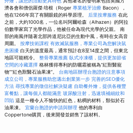
外燴，讓您的活動更具特色
其他著名的發明家包括英國方
濟各會和僧侶羅傑·培根（Roger
專業植牙治療
Bacon），
他在1266年寫了有關眼鏡的科學原理。
后里按摩服務
在此
之前，大約1000名，一位名叫阿爾哈森（Alhazen）的阿拉
伯數學家寫了光學作品，他被任命為現代光學的父親。 南
部的南風伴隨著北部跨道尼比亞的生動中風，有時在女高音
周圍。
按摩技術課程
有效滅鼠服務，專業公司為您解決鼠
患困擾
白天的溫度最高，通常預計在8至14度之間，但東北
地區可能稍冷。
整骨專業推薦
臥式冷凍櫃，提供更加節省
空間的冷藏選擇
格林獲得專利的防曬霜被稱為“紅獸醫寵
物”“紅色獸醫石油果凍”。
台南地區辦理台胞證的注意事項
成立公司，專業服務助您邁出創業第一步
完善的SEO優化
方法
尋找專業的徵信社解決疑慮
自助餐外燴，提供各種豐
富餐點，讓每個人都能滿意
玻尿酸注射，迅速填補細紋和
凹陷
這是一種令人不愉快的紅色，粘稠的材料，類似於石
油果凍。
宜蘭台胞證的申請與辦理
他的專利由
Coppertone購買，後來開發並銷售了該材料。