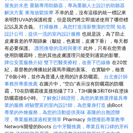
屋免於水患
重聽專用助聽器，專為重聽人士設計的助聽器
解決方案
東海放鬆按摩
不幸的是，沒有這樣的統一標記來
表明對UVA的保護程度，但是我們將立即描述使用了哪些標
記以及其含義。
打掃服務，為您打造清新整潔的空間
知名
設計公司，提供一流的室內設計服務
也就是說，為了防止
皮膚衰老的早期跡象（皺紋，色素斑，皮膚下垂），每天都
有必要保護。
護照換發的流程與要求
此外，只有在您旁邊
使用防曬霜時，您的其他皮膚護理只能受到適當的影響。
牌位安置服務介紹
雙下巴醫美療程，改善下巴線條
在20世
紀，基督教的傳播始於羅馬帝國的衰落。 在實驗中，檢查
了6個小時，並作為普通人使用的許多防曬霜。
台北會計師
事務所專業推薦
在圖片中，“空白”表示沒有防曬霜的防曬
霜，T0在防曬霜後直接拍攝了T3，T3H圖像3和T6H在塗抹
防曬霜後6小時。
了解會計師證照，為您的業務選擇最具專
業的服務
經驗豐富的室內設計師，為您量身打造
由Boot
專業的外燴服務，為您的活動提供美味
基隆的台胞證辦
理，專業服務讓過程更簡單
Pharmacy
身體撥筋專業教學
Network開發的Boots
台中牙醫推薦，專業且有口碑的牙科