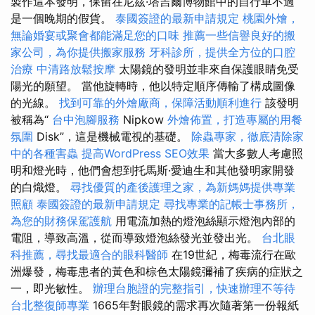
製作這本發明，保留在尼茲·塔吉爾博物館中的自行車不過
是一個晚期的假貨。
泰國簽證的最新申請規定
桃園外燴，
無論婚宴或聚會都能滿足您的口味
推薦一些信譽良好的搬
家公司，為你提供搬家服務
牙科診所，提供全方位的口腔
治療
中清路放鬆按摩
太陽鏡的發明並非來自保護眼睛免受
陽光的願望。 當他旋轉時，他以特定順序傳輸了構成圖像
的光線。
找到可靠的外燴廠商，保障活動順利進行
該發明
被稱為“
台中泡腳服務
Nipkow
外燴佈置，打造專屬的用餐
氛圍
Disk”，這是機械電視的基礎。
除蟲專家，徹底清除家
中的各種害蟲
提高WordPress SEO效果
當大多數人考慮照
明和燈光時，他們會想到托馬斯·愛迪生和其他發明家開發
的白熾燈。
尋找優質的產後護理之家，為新媽媽提供專業
照顧
泰國簽證的最新申請規定
尋找專業的記帳士事務所，
為您的財務保駕護航
用電流加熱的燈泡絲顯示燈泡內部的
電阻，導致高溫，從而導致燈泡絲發光並發出光。
台北眼
科推薦，尋找最適合的眼科醫師
在19世紀，梅毒流行在歐
洲爆發，梅毒患者的黃色和棕色太陽鏡彌補了疾病的症狀之
一，即光敏性。
辦理台胞證的完整指引，快速辦理不等待
台北整復師專業
1665年對眼鏡的需求再次隨著第一份報紙