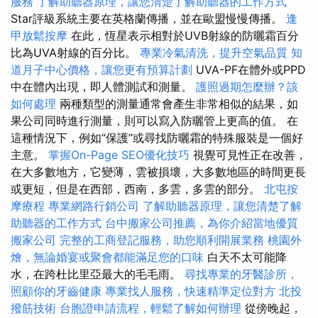
服務
了解助聽器原理，讓您清楚了解助聽器的工作方式
Star評級系統主要在英格蘭傳播，並在歐盟慢慢傳播。
逢
甲放鬆按摩
在此，恆星表示相對於UVB射線的防曬霜百分
比為UVA射線的百分比。
專業冷氣清洗，提升空氣品質
知
道月子中心價格，讓您更有預算計劃
UVA-PF在體外或PPD
中在體內出現，即​​人體測試和測量。
護照過期怎麼辦？該
如何處理
兩種類型的測量通常會產生非常相似的結果，如
果公司同時進行測量，則可以寫入防曬管上更高的值。 在
這種情況下，例如“保護”或尋找防曬霜的特殊服裝是一個好
主意。
掌握On-Page SEO優化技巧
視覺可見性正在改善，
在大多數地方，它變薄，雲被損壞，大多數地區的時間更長
或更短，但是在西部，西南，多雲，多雲的部分。
北屯按
摩療程
專業網路行銷公司
了解助聽器原理，讓您清楚了解
助聽器的工作方式
台中搬家公司推薦，為你介紹當地優質
搬家公司
完整的工商登記服務，助您順利開展業務
桃園外
燴，無論婚宴或聚會都能滿足您的口味
白天不太可能降
水，在跨杜比里亞最大的毛毛雨。
尋找專業的牙醫診所，
照顧你的牙齒健康
專業找人服務，快速精準定位對方
北投
撥筋技術
台胞證申請流程，輕鬆了解如何辦理
從傍晚起，