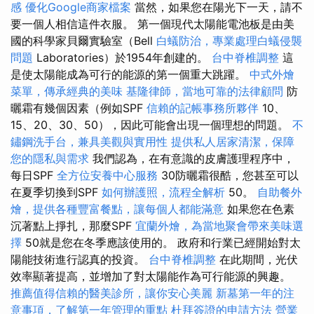
感
優化Google商家檔案
當然，如果您在陽光下一天，請不
要一個人相信這件衣服。 第一個現代太陽能電池板是由美
國的科學家貝爾實驗室（Bell
白蟻防治，專業處理白蟻侵襲
問題
Laboratories）於1954年創建的。
台中脊椎調整
這
是使太陽能成為可行的能源的第一個重大跳躍。
中式外燴
菜單，傳承經典的美味
基隆律師，當地可靠的法律顧問
防
曬霜有幾個因素（例如SPF
信賴的記帳事務所夥伴
10、
15、20、30、50），因此可能會出現一個理想的問題。
不
鏽鋼洗手台，兼具美觀與實用性
提供私人居家清潔，保障
您的隱私與需求
我們認為，在有意識的皮膚護理程序中，
每日SPF
全方位安養中心服務
30防曬霜很酷，您甚至可以
在夏季切換到SPF
如何辦護照，流程全解析
50。
自助餐外
燴，提供各種豐富餐點，讓每個人都能滿意
如果您在色素
沉著點上掙扎，那麼SPF
宜蘭外燴，為當地聚會帶來美味選
擇
50就是您在冬季應該使用的。 政府和行業已經開始對太
陽能技術進行認真的投資。
台中脊椎調整
在此期間，光伏
效率顯著提高，並增加了對太陽能作為可行能源的興趣。
推薦值得信賴的醫美診所，讓你安心美麗
新墓第一年的注
意事項，了解第一年管理的重點
杜拜簽證的申請方法
營業