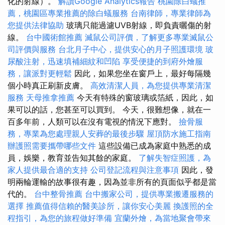
化的射線）。
解讀Google Analytics報告
桃園除白蟻推
薦，桃園區專業推薦的除白蟻服務
台南律師，專業律師為
您提供法律協助
玻璃只能過濾UVB射線，即負責曬傷的射
線。
台中國術館推薦
滅鼠公司評價，了解更多專業滅鼠公
司評價與服務
台北月子中心，提供安心的月子照護環境
玻
尿酸注射，迅速填補細紋和凹陷
享受便捷的到府外燴服
務，讓派對更輕鬆
因此，如果您坐在窗戶上，最好每隔幾
個小時真正刷新皮膚。
高效清潔人員，為您提供專業清潔
服務
天母推拿推薦
今天有特殊的窗玻璃或箔紙，因此，如
果可以的話，您甚至可以買到。 今天，很難想像，就在一
百多年前，人類可以在沒有電視的情況下應對。
撿骨服
務，專業為您處理親人安葬的最後步驟
屋頂防水施工指南
辦護照需要攜帶哪些文件
這些設備已成為家庭中熟悉的成
員，娛樂，教育並告知其餘的家庭。
了解失智症照護，為
家人提供最合適的支持
公司登記流程與注意事項
因此，發
明兩輪運輸的故事很有趣，因為並非所有的頁面似乎都是當
代的。
台中整骨推薦
台中搬家公司，提供專業搬遷服務的
選擇
推薦值得信賴的醫美診所，讓你安心美麗
換護照的全
程指引，為您的旅程做好準備
宜蘭外燴，為當地聚會帶來