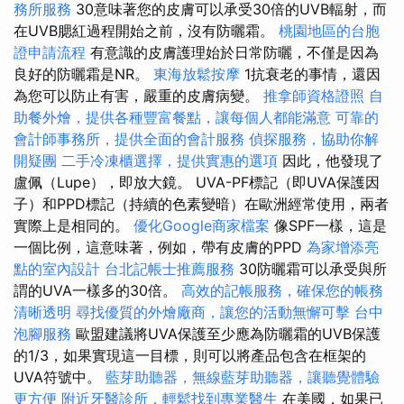
務所服務
30意味著您的皮膚可以承受30倍的UVB輻射，而
在UVB腮紅過程開始之前，沒有防曬霜。
桃園地區的台胞
證申請流程
有意識的皮膚護理始於日常防曬，不僅是因為
良好的防曬霜是NR。
東海放鬆按摩
1抗衰老的事情，還因
為您可以防止有害，嚴重的皮膚病變。
推拿師資格證照
自
助餐外燴，提供各種豐富餐點，讓每個人都能滿意
可靠的
會計師事務所，提供全面的會計服務
偵探服務，協助你解
開疑團
二手冷凍櫃選擇，提供實惠的選項
因此，他發現了
盧佩（Lupe），即放大鏡。 UVA-PF標記（即UVA保護因
子）和PPD標記（持續的色素變暗）在歐洲經常使用，兩者
實際上是相同的。
優化Google商家檔案
像SPF一樣，這是
一個比例，這意味著，例如，帶有皮膚的PPD
為家增添亮
點的室內設計
台北記帳士推薦服務
30防曬霜可以承受與所
謂的UVA一樣多的30倍​​。
高效的記帳服務，確保您的帳務
清晰透明
尋找優質的外燴廠商，讓您的活動無懈可擊
台中
泡腳服務
歐盟建議將UVA保護至少應為防曬霜的UVB保護
的1/3，如果實現這一目標，則可以將產品包含在框架的
UVA符號中。
藍芽助聽器，無線藍芽助聽器，讓聽覺體驗
更方便
附近牙醫診所，輕鬆找到專業醫生
在美國，如果已