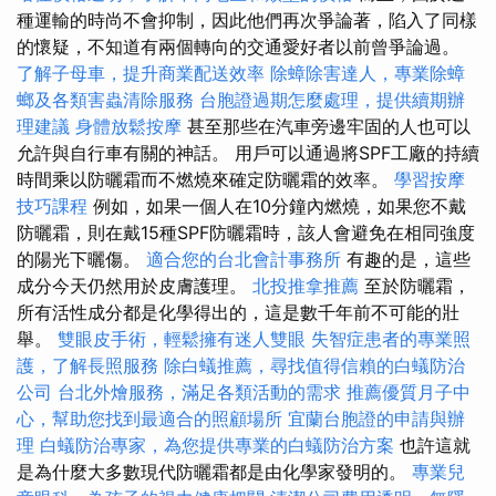
種運輸的時尚不會抑制，因此他們再次爭論著，陷入了同樣
的懷疑，不知道有兩個轉向的交通愛好者以前曾爭論過。
了解子母車，提升商業配送效率
除蟑除害達人，專業除蟑
螂及各類害蟲清除服務
台胞證過期怎麼處理，提供續期辦
理建議
身體放鬆按摩
甚至那些在汽車旁邊牢固的人也可以
允許與自行車有關的神話。 用戶可以通過將SPF工廠的持續
時間乘以防曬霜而不燃燒來確定防曬霜的效率。
學習按摩
技巧課程
例如，如果一個人在10分鐘內燃燒，如果您不戴
防曬霜，則在戴15種SPF防曬霜時，該人會避免在相同強度
的陽光下曬傷。
適合您的台北會計事務所
有趣的是，這些
成分今天仍然用於皮膚護理。
北投推拿推薦
至於防曬霜，
所有活性成分都是化學得出的，這是數千年前不可能的壯
舉。
雙眼皮手術，輕鬆擁有迷人雙眼
失智症患者的專業照
護，了解長照服務
除白蟻推薦，尋找值得信賴的白蟻防治
公司
台北外燴服務，滿足各類活動的需求
推薦優質月子中
心，幫助您找到最適合的照顧場所
宜蘭台胞證的申請與辦
理
白蟻防治專家，為您提供專業的白蟻防治方案
也許這就
是為什麼大多數現代防曬霜都是由化學家發明的。
專業兒