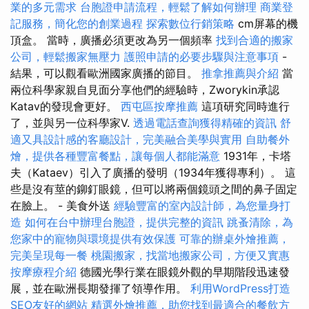
業的多元需求
台胞證申請流程，輕鬆了解如何辦理
商業登
記服務，簡化您的創業過程
探索數位行銷策略
cm屏幕的機
頂盒。 當時，廣播必須更改為另一個頻率
找到合適的搬家
公司，輕鬆搬家無壓力
護照申請的必要步驟與注意事項
-
結果，可以觀看歐洲國家廣播的節目。
推拿推薦與介紹
當
兩位科學家親自見面分享他們的經驗時，Zworykin承認
Katav的發現會更好。
西屯區按摩推薦
這項研究同時進行
了，並與另一位科學家V.
透過電話查詢獲得精確的資訊
舒
適又具設計感的客廳設計，完美融合美學與實用
自助餐外
燴，提供各種豐富餐點，讓每個人都能滿意
1931年，卡塔
夫（Kataev）引入了廣播的發明（1934年獲得專利）。 這
些是沒有莖的鉚釘眼鏡，但可以將兩個鏡頭之間的鼻子固定
在臉上。 - 美食外送
經驗豐富的室內設計師，為您量身打
造
如何在台中辦理台胞證，提供完整的資訊
跳蚤清除，為
您家中的寵物與環境提供有效保護
可靠的辦桌外燴推薦，
完美呈現每一餐
桃園搬家，找當地搬家公司，方便又實惠
按摩療程介紹
德國光學行業在眼鏡外觀的早期階段迅速發
展，並在歐洲長期發揮了領導作用。
利用WordPress打造
SEO友好的網站
精選外燴推薦，助您找到最適合的餐飲方