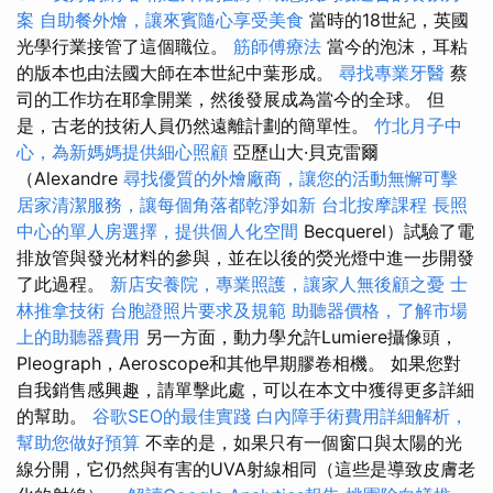
案
自助餐外燴，讓來賓隨心享受美食
當時的18世紀，英國
光學行業接管了這個職位。
筋師傅療法
當今的泡沫，耳粘
的版本也由法國大師在本世紀中葉形成。
尋找專業牙醫
蔡
司的工作坊在耶拿開業，然後發展成為當今的全球。 但
是，古老的技術人員仍然遠離計劃的簡單性。
竹北月子中
心，為新媽媽提供細心照顧
亞歷山大·貝克雷爾
（Alexandre
尋找優質的外燴廠商，讓您的活動無懈可擊
居家清潔服務，讓每個角落都乾淨如新
台北按摩課程
長照
中心的單人房選擇，提供個人化空間
Becquerel）試驗了電
排放管與發光材料的參與，並在以後的熒光燈中進一步開發
了此過程。
新店安養院，專業照護，讓家人無後顧之憂
士
林推拿技術
台胞證照片要求及規範
助聽器價格，了解市場
上的助聽器費用
另一方面，動力學允許Lumiere攝像頭，
Pleograph，Aeroscope和其他早期膠卷相機。 如果您對
自我銷售感興趣，請單擊此處，可以在本文中獲得更多詳細
的幫助。
谷歌SEO的最佳實踐
白內障手術費用詳細解析，
幫助您做好預算
不幸的是，如果只有一個窗口與太陽的光
線分開，它仍然與有害的UVA射線相同（這些是導致皮膚老