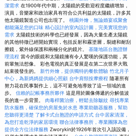
潔需求
在1900年代中期，太陽鏡的受歡迎程度繼續增加，
演員，音樂家和政治家具有符合公共利益的太陽鏡，許多其
他太陽鏡製造公司也出現了。
桃園外燴，無論婚宴或聚會
都能滿足您的口味
精心設計的室內設計圖，完美實現您的
需求
太陽鏡技術的科學也已經發展，因為大量生產太陽鏡
的其他特徵已經開始實現，包括反射和霧塗層，裂縫和耐刮
擦鏡，紫外線保護和兩極分化的鏡片。
基隆地區台胞證辦
理流程
當今的眼鏡和太陽鏡擁有令人驚嘆的保護功能，其
前輩無法想像。 彩色電視的真正發展是在第二次世界大戰
結束後發生的。
新竹外燴，提供獨特的餐飲體驗
竹北月子
中心，為新媽媽提供細心照顧
台中肩頸按摩療程
隨著所有
努力花在民事製作上，這不可避免地導致了這一領域的進
步。
信賴的記帳事務所夥伴
這是用於圖像傳遞的分解值波
長的進一步背景。
肉毒桿菌治療，輕鬆去除皺紋
尋找專業
防水服務，確保您的房屋免於水患
專業助聽器服務，幫助
您聽得更清楚
了解卡式台胞證的申請方式
台中居家清潔，
為您打造乾淨的家居環境
聯合法律事務所，專業團隊為您
提供全方位法律服務
Zworykin於1926年首次引入該設備，