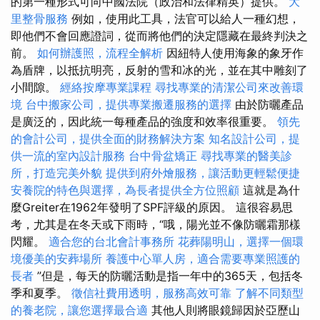
的第一種形式可向中國法院（政治和法律精英）提供。
大
里整骨服務
例如，使用此工具，法官可以給人一種幻想，
即他們不會回應證詞，從而將他們的決定隱藏在最終判決之
前。
如何辦護照，流程全解析
因紐特人使用海象的象牙作
為盾牌，以抵抗明亮，反射的雪和冰的光，並在其中雕刻了
小間隙。
經絡按摩專業課程
尋找專業的清潔公司來改善環
境
台中搬家公司，提供專業搬遷服務的選擇
由於防曬產品
是廣泛的，因此統一每種產品的強度和效率很重要。
領先
的會計公司，提供全面的財務解決方案
知名設計公司，提
供一流的室內設計服務
台中骨盆矯正
尋找專業的醫美診
所，打造完美外貌
提供到府外燴服務，讓活動更輕鬆便捷
安養院的特色與選擇，為長者提供全方位照顧
這就是為什
麼Greiter在1962年發明了SPF評級的原因。 這很容易思
考，尤其是在冬天或下雨時，“哦，陽光並不像防曬霜那樣
閃耀。
適合您的台北會計事務所
花葬陽明山，選擇一個環
境優美的安葬場所
養護中心單人房，適合需要專業照護的
長者
”但是，每天的防曬活動是指一年中的365天，包括冬
季和夏季。
徵信社費用透明，服務高效可靠
了解不同類型
的養老院，讓您選擇最合適
其他人則將眼鏡歸因於亞歷山