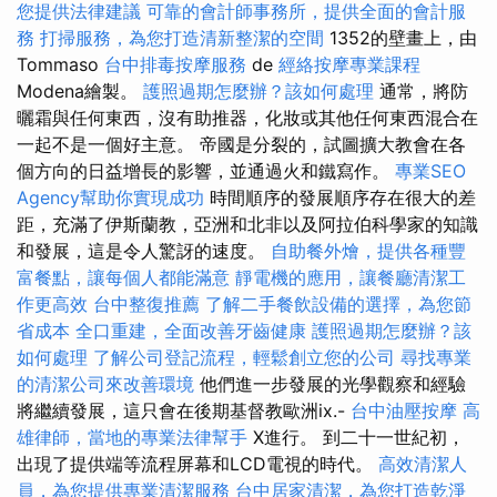
您提供法律建議
可靠的會計師事務所，提供全面的會計服
務
打掃服務，為您打造清新整潔的空間
1352的壁畫上，由
Tommaso
台中排毒按摩服務
de
經絡按摩專業課程
Modena繪製。
護照過期怎麼辦？該如何處理
通常，將防
曬霜與任何東西，沒有助推器，化妝或其他任何東西混合在
一起不是一個好主意。 帝國是分裂的，試圖擴大教會在各
個方向的日益增長的影響，並通過火和鐵寫作。
專業SEO
Agency幫助你實現成功
時間順序的發展順序存在很大的差
距，充滿了伊斯蘭教，亞洲和北非以及阿拉伯科學家的知識
和發展，這是令人驚訝的速度。
自助餐外燴，提供各種豐
富餐點，讓每個人都能滿意
靜電機的應用，讓餐廳清潔工
作更高效
台中整復推薦
了解二手餐飲設備的選擇，為您節
省成本
全口重建，全面改善牙齒健康
護照過期怎麼辦？該
如何處理
了解公司登記流程，輕鬆創立您的公司
尋找專業
的清潔公司來改善環境
他們進一步發展的光學觀察和經驗
將繼續發展，這只會在後期基督教歐洲ix.-
台中油壓按摩
高
雄律師，當地的專業法律幫手
X進行。 到二十一世紀初，
出現了提供端等流程屏幕和LCD電視的時代。
高效清潔人
員，為您提供專業清潔服務
台中居家清潔，為您打造乾淨