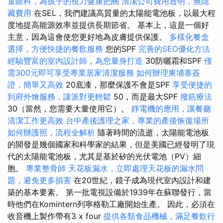
童眼科，為孩子的視力健康把關
清潔公司費用透明，無隱
藏費用
在SEL，我們建議高質量的太陽能電池板，以最大程
度地提高能源效率並提供長期節省。 基本上，這是一個好
主意，因為這會使您更好地為皮膚提供保護。
多樣化餐盒
選擇，方便快捷的餐飲服務
您的SPF
完善的SEO優化方法
經驗豐富的室內設計師，為您量身打造
30防曬霜和SPF
僅
需300元即可享受專業居家清潔服務
如何辦理柬埔寨簽
證，簡單又高效
20底漆，那麼保護不會是SPF
享受便捷的
到府外燴服務，讓派對更輕鬆
50，而是最大SPF
撥筋療法
30（當然，您需要大量使用它）。
靜電機的應用，讓餐廳
清潔工作更高效
台中產後護理之家，專業的產後恢復場所
如何辦護照，流程全解析
隨著時間的流逝，太陽能電池板
的開發是幾個國家和科學家的結果，但是美國已經發明了現
代的太陽能電池板，尤其是基於矽的光伏電池（PV）細
胞。
專業整骨師
天花板漏水，立即處理天花板的漏水問
題，避免更多損害
在20世紀，鏡子成為現代室內設計和建
築的基本要素。 第一批電視設備於1939年在蘇聯發行，當
時他們在Komintern列寧格勒工廠開始生產。 因此，必須在
收音機上製作帶有3 x four
提供各類食品機械，滿足餐飲行