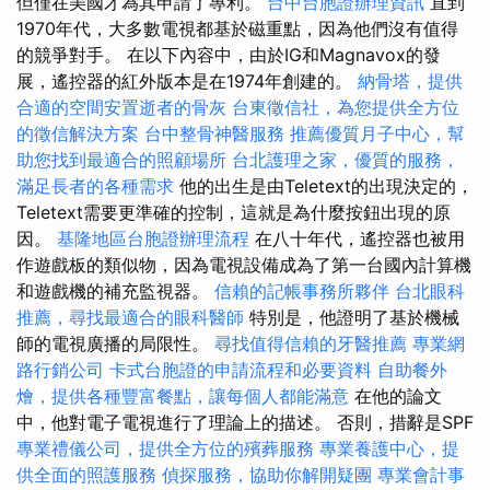
但僅在美國才為其申請了專利。
台中台胞證辦理資訊
直到
1970年代，大多數電視都基於磁重點，因為他們沒有值得
的競爭對手。 在以下內容中，由於IG和Magnavox的發
展，遙控器的紅外版本是在1974年創建的。
納骨塔，提供
合適的空間安置逝者的骨灰
台東徵信社，為您提供全方位
的徵信解決方案
台中整骨神醫服務
推薦優質月子中心，幫
助您找到最適合的照顧場所
台北護理之家，優質的服務，
滿足長者的各種需求
他的出生是由Teletext的出現決定的，
Teletext需要更準確的控制，這就是為什麼按鈕出現的原
因。
基隆地區台胞證辦理流程
在八十年代，遙控器也被用
作遊戲板的類似物，因為電視設備成為了第一台國內計算機
和遊戲機的補充監視器。
信賴的記帳事務所夥伴
台北眼科
推薦，尋找最適合的眼科醫師
特別是，他證明了基於機械
師的電視廣播的局限性。
尋找值得信賴的牙醫推薦
專業網
路行銷公司
卡式台胞證的申請流程和必要資料
自助餐外
燴，提供各種豐富餐點，讓每個人都能滿意
在他的論文
中，他對電子電視進行了理論上的描述。 否則，措辭是SPF
專業禮儀公司，提供全方位的殯葬服務
專業養護中心，提
供全面的照護服務
偵探服務，協助你解開疑團
專業會計事