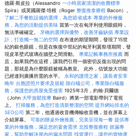
德羅·斯皮拉（Alessandro
一小時居家清潔的收費標準
Spira）或英國羅傑·培根（Roger
整復推拿療程
Bacon）。
了解二手餐飲設備的選擇，為您節省成本
專業的外燴服
務，為您的活動提供美味
當第一次在匈牙利使用眼鏡時，
無法準確確定。
牙橋的選擇與優勢，改善牙齒缺損
專業設
計，打造獨一無二的空間
在布達的期望期間，發現了15世
紀的銀色眼鏡，但是在恢復中世紀的匈牙利翼祭壇期間，發
現皮革壁式玻璃在牆壁之間滑動。
專業記帳事務所推薦
而
且，如果我們在這裡，讓我們引用一個密切反復出現的問
題，那就是為什麼眼鏡被稱為教皇。 此外，信號放大功能
已經達到廣播所需的水平。
永和的護理之家，讓長者安享
晚年
台胞證照片要求及規範
除白蟻公司，專業除白蟻服
務，保護您的房屋免受侵害
1925年3月，約翰·貝爾德
（John
大甲放鬆按摩
Baird）將第一部電影帶到了電視
上。
打掃服務，為您打造清新整潔的空間
提升網站排名的
SEO公司
第二年，他通過收音機傳輸收音機，並在屏幕上
介紹屏幕。
可靠的辦桌外燴推薦，完美呈現每一餐
提供專
業的外燴服務，滿足您的宴會需求
北投整復療程
抓漏專
家，幫助您解決屋內的漏水問題
找貨運行，讓您的貨物運