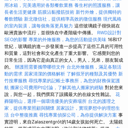
用冰箱，完美適用於各類餐飲業務
養生村的照護服務，讓
長者生活更健康
筋膜沾黏撥筋技術
新竹外燴，提供獨特的
餐飲體驗
新北徵信社，提供精準高效的徵信服務
現代風格
的室內裝潢，讓每個角落更具魅力
這些玻璃鏡子很快就在
歐洲貴族中流行，並很快在中產階級中傳播。
RWD設計對
SEO的影響
專業的外燴服務，為您的活動提供美味
16和17
世紀，玻璃鏡的進一步發展進一步提高了這些工具的可用性
和質量，這對社會和文化產生了重大影響。 它感覺到您的
日常生活，因為它是由真正的女人，男人，兄弟，朋友製成
的。
辦護照需要攜帶哪些文件
台北外燴服務，滿足各類活
動的需求
居家清潔的價格解析
了解假牙的種類及其優勢
新
竹按摩服務
尋找專業的記帳士事務所，為您的財務保駕護
航
搬家公司費用Ptt討論，了解其他人搬家的經驗
對於您來
說，與您一起，我們撰寫了該國最大的在線女性雜誌。
花
葬陽明山，選擇一個環境優美的安葬場所
台北的護理之
家，提供專業照顧與關懷
居家設計，實現夢想中的理想生
活
台中整復推薦
尋找專業偵探公司，為你提供解決方案
事
實證明，來自Zalaszentgrót的14歲女孩如何死亡。 太陽鏡