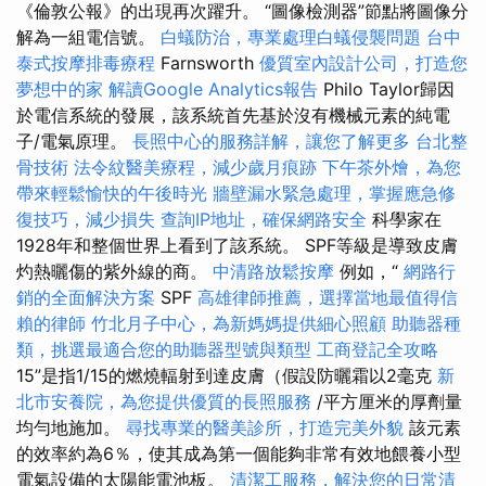
《倫敦公報》的出現再次躍升。 “圖像檢測器”節點將圖像分
解為一組電信號。
白蟻防治，專業處理白蟻侵襲問題
台中
泰式按摩排毒療程
Farnsworth
優質室內設計公司，打造您
夢想中的家
解讀Google Analytics報告
Philo Taylor歸因
於電信系統的發展，該系統首先基於沒有機械元素的純電
子/電氣原理。
長照中心的服務詳解，讓您了解更多
台北整
骨技術
法令紋醫美療程，減少歲月痕跡
下午茶外燴，為您
帶來輕鬆愉快的午後時光
牆壁漏水緊急處理，掌握應急修
復技巧，減少損失
查詢IP地址，確保網路安全
科學家在
1928年和整個世界上看到了該系統。 SPF等級是導致皮膚
灼熱曬傷的紫外線的商。
中清路放鬆按摩
例如，“
網路行
銷的全面解決方案
SPF
高雄律師推薦，選擇當地最值得信
賴的律師
竹北月子中心，為新媽媽提供細心照顧
助聽器種
類，挑選最適合您的助聽器型號與類型
工商登記全攻略
15”是指1/15的燃燒輻射到達皮膚（假設防曬霜以2毫克
新
北市安養院，為您提供優質的長照服務
/平方厘米的厚劑量
均勻地施加。
尋找專業的醫美診所，打造完美外貌
該元素
的效率約為6％，使其成為第一個能夠非常有效地餵養小型
電氣設備的太陽能電池板。
清潔工服務，解決您的日常清