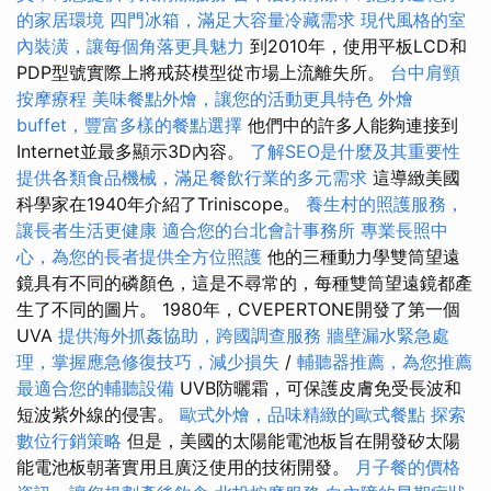
的家居環境
四門冰箱，滿足大容量冷藏需求
現代風格的室
內裝潢，讓每個角落更具魅力
到2010年，使用平板LCD和
PDP型號實際上將戒菸模型從市場上流離失所。
台中肩頸
按摩療程
美味餐點外燴，讓您的活動更具特色
外燴
buffet，豐富多樣的餐點選擇
他們中的許多人能夠連接到
Internet並最多顯示3D內容。
了解SEO是什麼及其重要性
提供各類食品機械，滿足餐飲行業的多元需求
這導緻美國
科學家在1940年介紹了Triniscope。
養生村的照護服務，
讓長者生活更健康
適合您的台北會計事務所
專業長照中
心，為您的長者提供全方位照護
他的三種動力學雙筒望遠
鏡具有不同的磷顏色，這是不尋常的，每種雙筒望遠鏡都產
生了不同的圖片。 1980年，CVEPERTONE開發了第一個
UVA
提供海外抓姦協助，跨國調查服務
牆壁漏水緊急處
理，掌握應急修復技巧，減少損失
/
輔聽器推薦，為您推薦
最適合您的輔聽設備
UVB防曬霜，可保護皮膚免受長波和
短波紫外線的侵害。
歐式外燴，品味精緻的歐式餐點
探索
數位行銷策略
但是，美國的太陽能電池板旨在開發矽太陽
能電池板朝著實用且廣泛使用的技術開發。
月子餐的價格