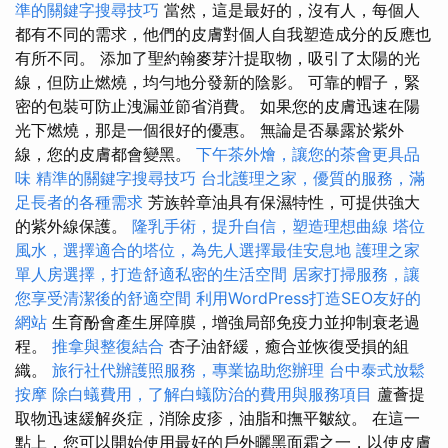
準的關鍵字搜尋技巧
當然，這是最好的，沒有人，每個人
都有不同的需求，他們的皮膚對個人自我塑造成分的反應也
有所不同。 添加了聖約翰麥芽汁提取物，吸引了太陽的光
線，但防止燃燒，均勻地分發新的陰影。 可靠的帽子，緊
密的包裝可防止洩漏並節省消費。 如果您的皮膚迅速在陽
光下燃燒，那是一個很好的優惠。 無論是否暴露於紫外
線，您的皮膚都會變黑。
下午茶外燴，讓您的茶會更具品
味
精準的關鍵字搜尋技巧
台北護理之家，優質的服務，滿
足長者的各種需求
芳族幹章油具有保濕特性，可提供強大
的紫外線保護。
隆乳手術，提升自信，塑造理想曲線
塔位
風水，選擇適合的塔位，為先人選擇最佳安息地
護理之家
單人房選擇，打造舒適私密的生活空間
居家打掃服務，讓
您享受清潔後的舒適空間
利用WordPress打造SEO友好的
網站
生育酚會產生屏障膜，增強局部免疫力並抑制衰老過
程。
推拿與整復結合
杏子油舒緩，癒合並恢復受損的組
織。
旅行社代辦護照服務，專業協助您辦理
台中泰式放鬆
按摩
除白蟻費用，了解白蟻防治的費用與服務項目
蘆薈提
取物迅速緩解炎症，消除皮疹，油脂和撫平皺紋。 在這一
點上，您可以開始使用最好的戶外曬黑面霜之一，以使皮膚