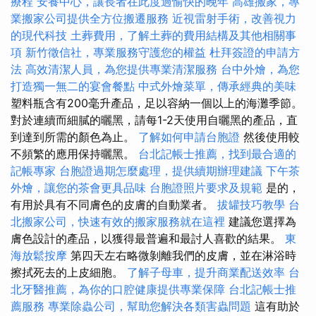
療程
安養中心，讓長者在此度過愉快的晚年
高雄搬家，專
業搬家公司提供全方位搬遷服務
近視雷射手術，改善視力
的現代科技
土葬費用，了解土葬的費用結構及其他相關事
項
新竹徵信社，專業服務守護您的權益
杜拜簽證的申請方
法
高效清潔人員，為您提供專業清潔服務
台中外燴，為您
打造獨一無二的宴會餐點
中式外燴菜單，傳承經典的美味
塑料瓶含有200毫升產品，足以容納一個以上的海灘季節。
對於連續而細膩的曬黑，請每1-2天使用自曬黑的產品，直
到達到所需的顏色為止。
了解如何申請台胞證
然後使用較
不頻繁的應用保持曬黑。
台北記帳士推薦，找到最合適的
記帳專家
台胞證過期怎麼處理，提供續期辦理建議
下午茶
外燴，讓您的茶會更具品味
台胞證照片要求及規範
是的，
有用於具有不同膚色的皮膚的自動業者。
拔罐技巧教學
台
北搬家公司，快速有效的搬家服務就在這裡
建議您選擇為
膚色設計的產品，以獲得最普遍和最討人喜歡的結果。
東
海放鬆按摩
第四天左右略微剝離我們的皮膚，並在淋浴時
擦拭死去的上皮細胞。
了解子母車，提升商業配送效率
台
北牙醫推薦，為你的口腔健康提供專業保障
台北記帳士推
薦服務
專業除蟲公司，幫助您解決各類害蟲問題
這有助於