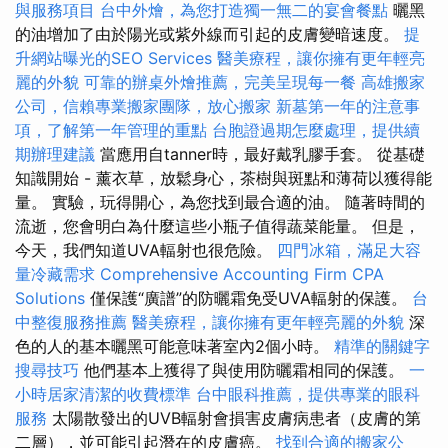
與服務項目
台中外燴，為您打造獨一無二的宴會餐點
曬黑
的油增加了由於陽光或紫外線而引起的皮膚變暗速度。
提
升網站曝光的SEO Services
醫美療程，讓你擁有更年輕亮
麗的外貌
可靠的辦桌外燴推薦，完美呈現每一餐
高雄搬家
公司，信賴專業搬家團隊，放心搬家
新墓第一年的注意事
項，了解第一年管理的重點
台胞證過期怎麼處理，提供續
期辦理建議
當應用自tanner時，最好戴乳膠手套。 從基礎
知識開始 - 薰衣草，放鬆身心，茶樹與斑點和薄荷以獲得能
量。 實驗，玩得開心，為您找到最合適的油。 隨著時間的
流逝，您會明白為什麼這些小瓶子值得蔬菜能量。 但是，
今天，我們知道UVA輻射也很危險。
四門冰箱，滿足大容
量冷藏需求
Comprehensive Accounting Firm CPA
Solutions
僅保護“廣譜”的防曬霜免受UVA輻射的保護。
台
中整復服務推薦
醫美療程，讓你擁有更年輕亮麗的外貌
深
色的人的基本曬黑可能意味著室內2個小時。
精準的關鍵字
搜尋技巧
他們基本上獲得了與使用防曬霜相同的保護。
一
小時居家清潔的收費標準
台中眼科推薦，提供專業的眼科
服務
太陽散發出的UVB輻射會損害皮膚病患者（皮膚的第
二層），並可能引起潛在的皮膚癌。
找到合適的搬家公