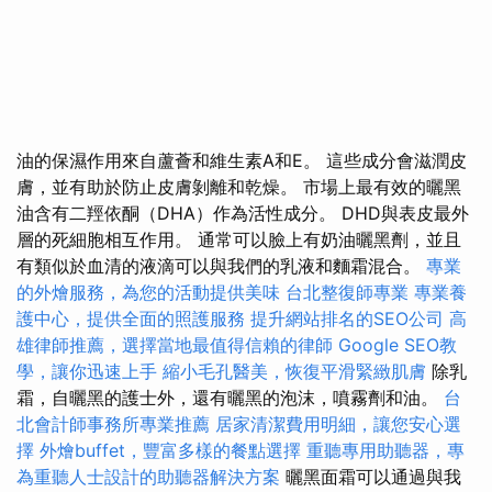
油的保濕作用來自蘆薈和維生素A和E。 這些成分會滋潤皮
膚，並有助於防止皮膚剝離和乾燥。 市場上最有效的曬黑
油含有二羥依酮（DHA）作為活性成分。 DHD與表皮最外
層的死細胞相互作用。 通常可以臉上有奶油曬黑劑，並且
有類似於血清的液滴可以與我們的乳液和麵霜混合。
專業
的外燴服務，為您的活動提供美味
台北整復師專業
專業養
護中心，提供全面的照護服務
提升網站排名的SEO公司
高
雄律師推薦，選擇當地最值得信賴的律師
Google SEO教
學，讓你迅速上手
縮小毛孔醫美，恢復平滑緊緻肌膚
除乳
霜，自曬黑的護士外，還有曬黑的泡沫，噴霧劑和油。
台
北會計師事務所專業推薦
居家清潔費用明細，讓您安心選
擇
外燴buffet，豐富多樣的餐點選擇
重聽專用助聽器，專
為重聽人士設計的助聽器解決方案
曬黑面霜可以通過與我