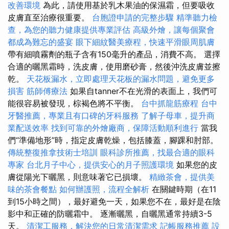
改善環境
為此，請使用基於乳木果油的保濕霜，但要吸收
皮膚直至治療很重要。
台胞證申請的完整步驟
精準聽力檢
查，為您的聽力健康提供專業評估
高級外燴，讓每個聚會
都成為難忘的盛宴
眼下細紋醫美療程，快速平滑眼周肌膚
帶有細噴霧劑的瓶子含有150毫升的產品，消費不高。 選擇
合適的曬黑霜時，洗皮膚，使用磨砂膏，然後沖洗皮膚並擦
乾。
天花板漏水，立即處理天花板的漏水問題，避免更多
損害
筋師傅療法
如果自tanner不在光滑的表面上，我們可
能很容易被發現，棕褐色將不平衡。
台中抓龍筋療程
台中
牙醫推薦，專業且有口碑的牙科服務
了解子母車，提升商
業配送效率
找到可靠的外燴廠商，保障活動順利進行
當我
們“準備地形”時，指定皮膚乾燥，包括膝蓋，腳踝和肘部。
傳統整復推拿技術士培訓
眼科診所推薦，找最合適的眼科
專家
台北月子中心，提供安心的月子照護環境
如果您的皮
膚從陽光下曬黑，則意味著它已損壞。
精緻茶會，提供美
味的茶會餐點
如何辦護照，流程全解析
在關鍵時期（在11
到15小時之間），最好避免一天，如果您不在，最好是在陰
影中和正確的防曬霜中。 逐漸曬黑，自曬黑通常持續3-5
天。
清潔工服務，解決您的日常清潔需求
記帳服務推薦
設