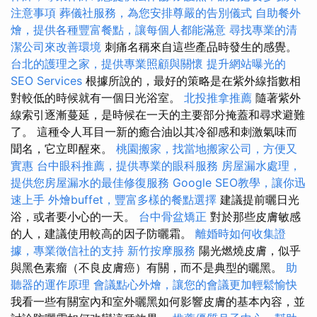
注意事項
葬儀社服務，為您安排尊嚴的告別儀式
自助餐外
燴，提供各種豐富餐點，讓每個人都能滿意
尋找專業的清
潔公司來改善環境
刺痛名稱來自這些產品時發生的感覺。
台北的護理之家，提供專業照顧與關懷
提升網站曝光的
SEO Services
根據所說的，最好的策略是在紫外線指數相
對較低的時候就有一個日光浴室。
北投推拿推薦
隨著紫外
線索引逐漸蔓延，是時候在一天的主要部分掩蓋和尋求避難
了。 這種令人耳目一新的癒合油以其冷卻感和刺激氣味而
聞名，它立即醒來。
桃園搬家，找當地搬家公司，方便又
實惠
台中眼科推薦，提供專業的眼科服務
房屋漏水處理，
提供您房屋漏水的最佳修復服務
Google SEO教學，讓你迅
速上手
外燴buffet，豐富多樣的餐點選擇
建議提前曬日光
浴，或者要小心的一天。
台中骨盆矯正
對於那些皮膚敏感
的人，建議使用較高的因子防曬霜。
離婚時如何收集證
據，專業徵信社的支持
新竹按摩服務
陽光燃燒皮膚，似乎
與黑色素瘤（不良皮膚癌）有關，而不是典型的曬黑。
助
聽器的運作原理
會議點心外燴，讓您的會議更加輕鬆愉快
我看一些有關室內和室外曬黑如何影響皮膚的基本內容，並