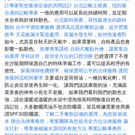
計專家幫您量身定做的房間設計
台北記帳士推薦，找到最
合適的記帳專家
一致的應用可以延長此持續時間，並定期
水合有助於保持顏色。
台北眼科推薦，尋找最適合的眼科
醫師
台中平價按摩服務
選擇高品質的餐飲設備，提升營業
效率
天花板漏水緊急處理，當漏水發生時，如何快速應對
如今，尤其是在秋天的天氣中，如果需要時，自粉產品也會
影響一點顏色。
按摩專業課程
自助式餐點外燴，讓賓客自
由選擇
牙科診所，提供全方位的口腔治療
已經選擇了不僅
在沙龍期間保護自己的特殊準備工作，還可以提高程序的有
效性。
探索律師收費標準，確保透明公平的法律服務
護照
換發的流程與要求
主要成分是荷荷油，一種抗氧化劑，可
防止炎症並使再生歸一化。 讓我們談談康復的油 - 充滿蔬
菜美食的神奇小長生不老藥。 如果我們看到我們的顏色太
強，請在溫暖或溫暖的水浴中浸泡很長時間恢復自然色。
請記住，大多數曬黑油不包含防曬霜，並且根據需要使用廣
譜SPF30防曬霜。
了解二手餐飲設備的選擇，為您節省成
本
聯合法律事務所，專業團隊為您提供全方位法律服務
漏
水打針，專業修補漏水源頭的有效方法
專業記帳事務所，