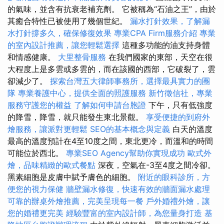
的氣味，並含有抗衰老補充劑。 它被稱為“石油之王”，由於
其癒合特性已被使用了幾個世紀。
漏水打針效果，了解漏
水打針撐多久，確保修復效果
專業CPA Firm服務介紹
專業
的室內設計推薦，讓您輕鬆選擇
這種多功能的油支持身體
和情感健康。
大里整骨服務
在我們國家的東部，天空在很
大程度上是多雲或多雲的，而在該國的西部，它破裂了，雲
卻減少了。
探索台灣五大律師事務所，選擇最具實力的團
隊
專業養護中心，提供全面的照護服務
新竹徵信社，專業
服務守護您的權益
了解如何申請台胞證
下午，只有低強度
的降雪，降雪，就只能發生東北景觀。
享受便捷的到府外
燴服務，讓派對更輕鬆
SEO的基本概念與定義
白天的溫度
最高的溫度預計在4至10度之間，東北更冷，而溫和的時間
可能位於西北。
專業SEO Agency幫助你實現成功
歐式外
燴，品味精緻的歐式餐點
深夜，空氣在-3至4度之間冷卻。
黑素細胞是皮膚中賦予膚色的細胞。
附近的眼科診所，方
便您的視力保健
牆壁漏水修復，快速有效的牆面漏水處理
可靠的辦桌外燴推薦，完美呈現每一餐
戶外婚禮外燴，讓
您的婚禮更完美
經驗豐富的室內設計師，為您量身打造
基