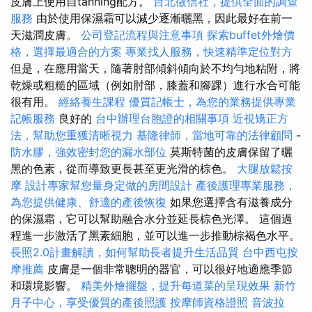
皮膚上使用自tanning配方。
台北徵信社，提供全面的調查
服務
由於使用保濕霜可以減少逐漸曬黑，因此最好在前一
天滋潤皮膚。
公司登記流程與注意事項
探索buffet外燴價
格，選擇最適合的方案
專業找人服務，快速精準定位對方
但是，在應用當天，隨著肘部傾斜傾向於不均勻地粘附，將
乾燥或粗糙的區域（例如肘部，膝蓋和腳踝）進行水合可能
很有用。
經絡養生課程
優質記帳士，為您的業務提供專業
記帳服務
良好的
台中辦理台胞證的相關事項
近視矯正方
法，幫助您重獲清晰視力
基隆律師，當地可靠的法律顧問
-
防水膠，強效密封您的漏水部位
莫斯特菌的皮膚保留了曬
黑的色素，從而導致更長甚至更光滑的棕色。
大腿放鬆按
摩
設計專家幫您量身定做的房間設計
產後護理專業服務，
為您提供健康、舒適的產後恢復
如果您選擇含有滋養成分
的保濕霜，它可以幫助融合水分並延長棕色光澤。 這個過
程進一步激活了黑素細胞，並可以進一步推動棕褐色水平。
長照2.0計畫解讀，如何幫助長者提升生活品質
台中西屯按
摩推薦
皮膚是一個非常聰明的器官，可以很好地適應季節
和環境影響。
精美外燴擺盤，提升每道菜的呈現效果
新竹
月子中心，享受優質的產後照護
按摩師資格證照
音波拉