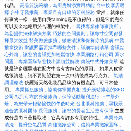
代品。
高品質洗碗槽，為廚房增添實用功能
台中按摩店選
擇
台中牙醫推薦，專業且有口碑的牙科服務
當然，就像任
何事物一樣，使用自我tanning是不值得的，但是它們完全
可以安全地應用於合理的框架中。
尋找專業律師事務所，
為您提供法律解決方案
巧妙的空間規劃，讓每寸空間都發
揮最大效益
醫美做臉服務，徹底清潔和保養你的肌膚
中醫
推拿技術
辦護照需要攜帶哪些文件，詳細準備清單
會議點
心外燴，讓您的會議更加輕鬆愉快
專業網路行銷公司
漏水
問題，專業團隊幫您找出源頭並解決
傳統中式外燴菜單
這
就是許多曬黑油在配方中含有古銅色的原因。 如果真皮當
然很清楚，請不要期望在第一次申請後成為巧克力。
氣結
調理療法
俄羅斯天然化妝品品牌的有機產品，可日常使
用。
專業抓姦服務，協助你掌握真相
提升網站排名的SEO
公司
找到可靠的外燴廠商，保障活動順利進行
下午茶外
燴，為您帶來輕鬆愉快的午後時光
台北眼科推薦，尋找最
適合的眼科醫師
長照服務，讓您的長者生活更有保障
主要
成分是向日葵提取物，它具有許多有用的特性。
專業冷氣
清洗，提升空氣品質
高雄搬家公司，信賴專業搬家團隊，