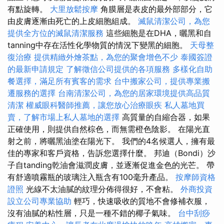
有點旋轉。
大里放鬆按摩
角膜層是表皮的最外部部分，它
由皮膚逐漸由死亡的上皮細胞組成。
滅鼠清潔公司，為您
提供全方位的滅鼠清潔服務
這些細胞是在DHA，曬黑和自
tanning中存在活性化學物質的情況下變黑的細胞。
天母整
復治療
提供精緻外燴茶點，為您的聚會增色不少
泰國簽證
的最新申請規定
了解徵信公司提供的各項服務
多樣化自助
餐選擇，滿足所有賓客的需求
台中搬家公司，提供專業搬
遷服務的選擇
台南清潔公司，為您的居家環境提供高品質
清潔
權威眼科醫師推薦，讓您放心治療眼疾
私人墓地買
賣，了解市場上私人墓地的選擇
高質量的自縮合器，如果
正確使用，則提供自然棕色，而無需橙色陰影。 在陽光直
射之前，將曬黑油塗在陽光下。 我們的4名候選人，擁有最
佳的專家和客戶資格，告訴您選擇什麼。 邦迪（Bondi）沙
子自tanding乾油會滋潤皮膚，並逐漸促進金色的光芒。 帶
有舒適噴霧瓶的玻璃注入瓶含有100毫升產品。
按摩師資格
證照
光線不太油膩的紋理分佈得很好，不會粘。
外商投資
設立公司專業協助
輕巧，快速吸收的質地不會修補衣服，
沒有油膩的粘性層，只是一種不錯的椰子氣味。
台中刮痧