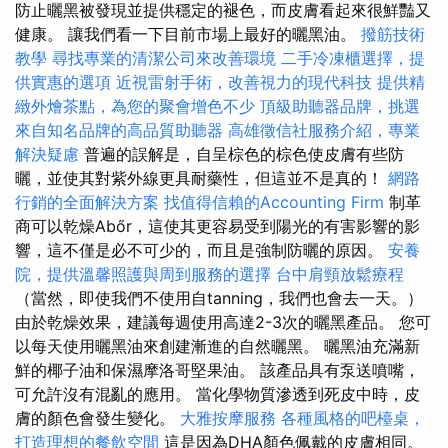
防止曬黑被發現並提供穩定的褪色，而皮膚看起來很鮮豔又
健康。 讓我們看一下目前市場上最好的曬黑油。
撥筋技術
教學
尋找專業的清潔公司來改善環境
二手冷凍櫃選擇，提
供實惠的選項
近視雷射手術，改善視力的現代科技
提供精
緻外燴茶點，為您的聚會增色不少
頂級助聽器品牌，挑選
來自知名品牌的高品質助聽器
高雄徵信社服務介紹，專業
解決疑慮
普遍的誤解是，自呈棕色的棕色使皮膚有些防
曬，並使其對紫外線更具耐藥性，但這並不是真的！
網路
行銷的全面解決方案
找值得信賴的Accounting Firm
制革
商可以乾燥Abőr，這使其更容易受到陽光的有害影響的影
響，這不僅是必不可少的，而且是強制防曬的原因。
安養
院，提供溫馨照護與周到服務的選擇
台中肩頸放鬆療程
（當然，即使我們不使用自tanning，我們也會去一天。）
由於乾燥效果，建議每週使用高達2-3次的曬黑產品。 您可
以每天使用曬黑油來創建漸進的自然曬黑。 曬黑油充滿新
鮮的椰子油和保濕摩洛哥堅果油。 該產品具有泵送噴嘴，
可允許沒有混亂的應用。 當化學物質滲透到死皮中時，皮
膚的顏色會發生變化。
大雅按摩服務
各種風格的吧檯桌，
打造理想的餐飲空間
這是因為DHA顏色佩戴的皮膚相同。