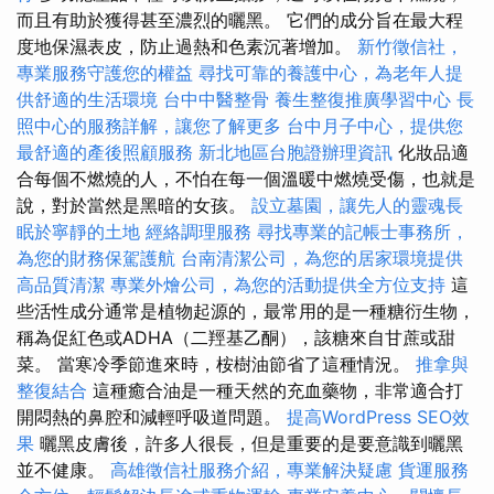
而且有助於獲得甚至濃烈的曬黑。 它們的成分旨在最大程
度地保濕表皮，防止過熱和色素沉著增加。
新竹徵信社，
專業服務守護您的權益
尋找可靠的養護中心，為老年人提
供舒適的生活環境
台中中醫整骨
養生整復推廣學習中心
長
照中心的服務詳解，讓您了解更多
台中月子中心，提供您
最舒適的產後照顧服務
新北地區台胞證辦理資訊
化妝品適
合每個不燃燒的人，不怕在每一個溫暖中燃燒受傷，也就是
說，對於當然是黑暗的女孩。
設立墓園，讓先人的靈魂長
眠於寧靜的土地
經絡調理服務
尋找專業的記帳士事務所，
為您的財務保駕護航
台南清潔公司，為您的居家環境提供
高品質清潔
專業外燴公司，為您的活動提供全方位支持
這
些活性成分通常是植物起源的，最常用的是一種糖衍生物，
稱為促紅色或ADHA（二羥基乙酮），該糖來自甘蔗或甜
菜。 當寒冷季節進來時，桉樹油節省了這種情況。
推拿與
整復結合
這種癒合油是一種天然的充血藥物，非常適合打
開悶熱的鼻腔和減輕呼吸道問題。
提高WordPress SEO效
果
曬黑皮膚後，許多人很長，但是重要的是要意識到曬黑
並不健康。
高雄徵信社服務介紹，專業解決疑慮
貨運服務