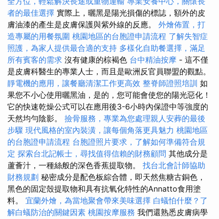
全方位，輕鬆解決長途或重物運輸
專業安養中心，關懷長
者的最佳選擇
實際上，曬黑是陽光損傷的標誌，額外的皮
膚油漆的產生是皮膚保護與紫外線的反應。
外燴佈置，打
造專屬的用餐氛圍
桃園地區的台胞證申請流程
了解失智症
照護，為家人提供最合適的支持
多樣化自助餐選擇，滿足
所有賓客的需求
沒有健康的棕褐色
台中精油按摩
- 這不僅
是皮膚科醫生的專業人士，而且是歐洲反官員聯盟的觀點。
靜電機的應用，讓餐廳清潔工作更高效
整脊師證照培訓
如
果您不小心使用曬黑油，是的，您可能會使您的陽光惡化！
它的快速乾燥公式可以在應用後3-6小時內保證中等強度的
天然均勻陰影。
撿骨服務，專業為您處理親人安葬的最後
步驟
現代風格的室內裝潢，讓每個角落更具魅力
桃園地區
的台胞證申請流程
台胞證照片要求，了解如何準備符合規
定
探索台北記帳士，尋找值得信賴的財務顧問
其他成分是
蘆薈汁，一種絲般的深色香蕉提取物。
找台北會計師協助
財務規劃
秘密成分是配色板綜合體，即天然焦糖古銅色，
黑色的固定殼提取物和具有抗氧化特性的Annatto食用塗
料。
宜蘭外燴，為當地聚會帶來美味選擇
白蟻怕什麼？了
解白蟻防治的關鍵因素
桃園按摩服務
我們還熟悉皮膚病學