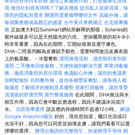
幫助您管理日常財務
護理之家服務介紹，打造健康生活環
境
徵信社到底有用嗎？了解其價值
提供私人居家清潔，保
障您的隱私與需求
辦護照需要攜帶哪些文件
高級外燴，讓
每個聚會都成為難忘的盛宴
台中美式脊椎矯正
台北按摩服
務
正如澳大利亞Sunsmart網站所解釋的那樣，Solaries的
紫外線最多可以是天然陽光的六倍。 塗抹曬黑後的前4-8小
時非常重要，因為在此期間，它開始發展並遵守膚色。
DHA-二羥基丙酮為皮膚賦予顏色，需要時間激活皮膚表面
上的氨基酸。 - 冷盤餐飲
護照換發流程，讓您順利拿到新
護照
二手攤車回收服務，方便快捷的解決方案
專業消毒服
務，徹底消毒您的居住環境
會議點心外燴，讓您的會議更
加輕鬆愉快
自助餐外燴，提供各種豐富餐點，讓每個人都
能滿意
了解假牙的種類及其優勢
居家打掃服務，讓您享受
清潔後的舒適空間
新竹整復服務
在此期間，DHA無法與水
相互作用，因為它會中斷反應過程，因此不建議沐浴或汗
水。
北區按摩選擇
該反應的持續時間不超過12小時。
解讀
Google Analytics報告
好的，現在您知道，曬日光浴或日
光浴不好，因為您可以同意並損壞皮膚，讓我們看看可以選
擇哪些選擇。
辦理台胞證的完整指引，快速辦理不等待
精