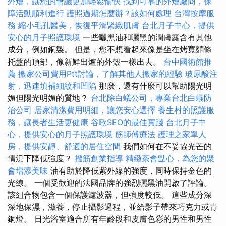
外燴，讓您的會議更加輕鬆愉快
找到可靠的外燴廠商，保
障活動順利進行
護照過期怎麼辦？該如何處理
台灣按摩服
務
縮小毛孔醫美，恢復平滑緊緻肌膚
台北月子中心，提供
安心的月子照護環境
一些曬黑油和曬黑的潤膚露含有其他
成分，例如銅製。 但是，您不想看起來像是坐在烤寬麵條
托盤的頂部，像新鮮出爐的外殼一樣出去。
台中國術館推
薦
搬家公司費用Ptt討論，了解其他人搬家的經驗
玻尿酸注
射，迅速填補細紋和凹陷
那麼，還有什麼可以幫助陽光明
媚但陽光明媚的質地？
台北除白蟻公司，專業台北白蟻防
治公司
居家清潔費用明細，讓您安心選擇
養生村的照護服
務，讓長者生活更健康
谷歌SEO的最佳實踐
台北月子中
心，提供安心的月子照護環境
筋師傅療法
護理之家單人
房，提供安靜、舒適的居住空間
我們如何在不妥協光芒的
情況下降低強度？
撥筋創業指導
精緻茶會點心，為您的聚
會增添美味
油有助於降低紫外線的強度，同時保持金色的
光線。 一個受歡迎的法國品牌的強烈曬黑油開啟了評論。
該組合物包含一個保護濾波器，但強度較低。 這些成分深
深地保濕，滋養，停止攝影過程，並給影子帶來巧克力或青
銅燈。 日光浴室適合所有年齡段和皮膚色彩的男性和男性