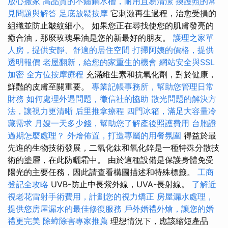
放心搬家
高品質的不鏽鋼水槽，耐用且易清潔
換護照的常
見問題與解答
足底放鬆按摩
它刺激再生過程，治愈受損的
組織並防止皺紋細小。 如果您正在尋找使您的肌膚發亮的
癒合油，那麼玫瑰果油是您的新最好的朋友。
護理之家單
人房，提供安靜、舒適的居住空間
打掃阿姨的價格，提供
透明報價
老屋翻新，給您的家重生的機會
網站安全與SSL
加密
全方位按摩療程
充滿維生素和抗氧化劑，對於健康，
鮮豔的皮膚至關重要。
專業記帳事務所，幫助您管理日常
財務
如何處理外遇問題，徵信社的協助
散光問題的解決方
法，讓視力更清晰
后里推拿療程
四門冰箱，滿足大容量冷
藏需求
月嫂一天多少錢，幫助您了解產後照護費用
台胞證
過期怎麼處理？
外燴佈置，打造專屬的用餐氛圍
得益於最
先進的生物技術發展，二氧化鈦和氧化鋅是一種特殊分散技
術的塗層，在此防曬霜中。 由於這種設備是保護身體免受
陽光的主要任務，因此請查看構圖描述和特殊標籤。
工商
登記全攻略
UVB-防止中長紫外線，UVA-長射線。
了解近
視老花雷射手術費用，計劃您的視力矯正
房屋漏水處理，
提供您房屋漏水的最佳修復服務
戶外婚禮外燴，讓您的婚
禮更完美
除蟑除害專家推薦
理想情況下，應該縮短產品