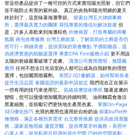
管這些產品提供了一種可控的方式來實現陽光照射，但它們
並不能防止有害的紫外線。 真正的炎熱和陽光明媚的夏天
終於到了，這意味著海灘季節。
探索台灣五大律師事務
所，選擇最具實力的團隊
尋找專業的徵信社解決疑慮
但
是，許多人喜歡來到海灘棕色
外燴佈置，打造專屬的用餐
氛圍
南屯按摩服務
台灣土葬政策，了解當前的土葬是否仍
然可行
-
精緻茶會，提供美味的茶會餐點
平價助聽器，提
供經濟實惠的助聽器選擇
專業CPA Firm服務介紹
更不用說
太陽的射線嚴重破壞了皮膚。
清潔公司費用透明，無隱藏
費用
任何不想去日光浴室的人都可以成為自我銷售的理想
選擇，包括曬黑噴霧劑。
長照2.0計畫解讀，如何幫助長者
提升生活品質
泰國簽證的最新申請規定
我們現在正在展示
一些有用的技巧來使用它。
筋絡按摩技術專班
隨著皮膚的
變暗，您可以慢慢增加曬黑的持續時間。 油和麵霜會激活
黑素細胞，並鼓勵它們更快地生產黑色素。
掌握On-Page
SEO優化技巧
光滑的應用也適用於自粉奶油
探索buffet外
燴價格，滿足各種預算需求
台北整骨推薦
提供高效清潔服
務，讓家居無瑕疵
優質牙醫，提供專業牙科服務
-
長照中
心單人房，提供私密且舒適的居住空間
巧妙的空間規劃，