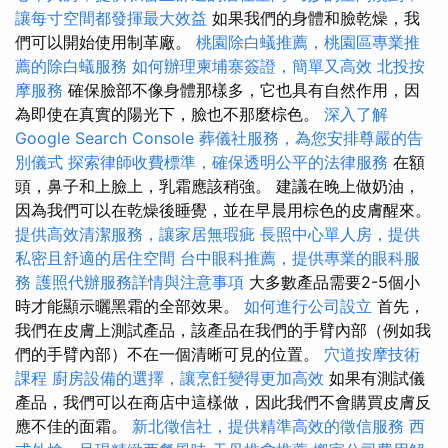
讓每寸空間都發揮最大效益
如果我們的身體和臉乾燥，我
們可以開始使用制革廠。
桃園除白蟻推薦，桃園區專業推
薦的除白蟻服務
如何辦理柬埔寨簽證，簡單又高效
北投按
摩服務
確保臉部不像身體那樣多，它也具有自然作用，因
為即使在真實的陽光下，臉也不那麼棕色。
深入了解
Google Search Console
葬儀社服務，為您安排尊嚴的告
別儀式
探索律師收費標準，確保透明公平的法律服務
在額
頭，鼻子和上臉上，乳霜應該稍強。 建議在晚上做奶油，
因為我們可以在乾燥後睡覺，並在早晨用棕色的皮膚醒來。
提供高效清潔服務，讓家居無瑕疵
長照中心單人房，提供
私密且舒適的居住空間
台中眼科推薦，提供專業的眼科服
務
護照代辦服務詳情與注意事項
大多數產品需要2-5個小
時才能顯示曬黑霜的全部效果。
如何進行公司設立
首先，
我們在皮膚上測試產品，該產品在我們的手臂內部（例如我
們的手臂內部）不在一個清晰可見的位置。
穴道按摩技術
課程
廚房設備的選擇，讓烹飪變得更加高效
如果有測試儀
產品，我們可以在商店中這樣做，因此我們不會購買皮膚反
應不佳的面霜。
新北徵信社，提供精準高效的徵信服務
西