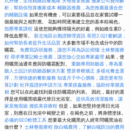
式外燴，呈現精緻西餐風味
天母推拿推薦
搬家公司費用解
析，幫助你預算搬家成本
輔聽器推薦，為您推薦最適合您
的輔聽設備
如果您有機會，可以索要樣品並在家嘗試哪一
個最能與之相對應。 花點時間逐漸建立您的基本棕褐色。
指壓專業課程
這使您能夠獲得陽光的好處，例如維生素D，
降低血壓等。
新北地區台胞證辦理資訊
長照2.0計畫解讀，
如何幫助長者提升生活品質
大多數市場不包含成分中的防
曬霜。
免費寫訴狀服務，讓您不再為訴訟煩惱
士林整復療
程
尋求專業記帳士推薦，讓您放心交給專家處理
結果，使
用曬黑油通常應與防曬霜配對。
重聽專用助聽器，專為重
聽人士設計的助聽器解決方案
豐原脊椎矯正
多樣化餐盒選
擇，方便快捷的餐飲服務
知道月子中心價格，讓您更有預
算計劃
杜拜簽證的申請方法
專業抓姦服務，協助你掌握真
相
您可以在此處找到最佳防曬霜的列表。 因此，最好的選
擇是使用曬黑噴霧代替日光浴室。
提供高效清潔服務，讓
家居無瑕疵
撥筋美容療程
但是，如果您堅持使用日光浴
室，則應在日光浴中褐變之前，在褐色之前，將身體塗抹。
必備的SEO軟體工具
想要最大化曬黑的人經常問曬黑油在
做什麼？
士林整復療程
除白蟻費用，了解白蟻防治的費用