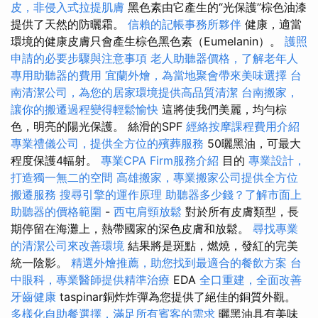
皮，非侵入式拉提肌膚
黑色素由它產生的“光保護”棕色油漆
提供了天然的防曬霜。
信賴的記帳事務所夥伴
健康，適當
環境的健康皮膚只會產生棕色黑色素（Eumelanin）。
護照
申請的必要步驟與注意事項
老人助聽器價格，了解老年人
專用助聽器的費用
宜蘭外燴，為當地聚會帶來美味選擇
台
南清潔公司，為您的居家環境提供高品質清潔
台南搬家，
讓你的搬遷過程變得輕鬆愉快
這將使我們美麗，均勻棕
色，明亮的陽光保護。 絲滑的SPF
經絡按摩課程費用介紹
專業禮儀公司，提供全方位的殯葬服務
50曬黑油，可最大
程度保護4輻射。
專業CPA Firm服務介紹
目的
專業設計，
打造獨一無二的空間
高雄搬家，專業搬家公司提供全方位
搬遷服務
搜尋引擎的運作原理
助聽器多少錢？了解市面上
助聽器的價格範圍
-
西屯肩頸放鬆
對於所有皮膚類型，長
期停留在海灘上，熱帶國家的深色皮膚和放鬆。
尋找專業
的清潔公司來改善環境
結果將是斑點，燃燒，發紅的完美
統一陰影。
精選外燴推薦，助您找到最適合的餐飲方案
台
中眼科，專業醫師提供精準治療
EDA
全口重建，全面改善
牙齒健康
taspinar銅炸炸彈為您提供了絕佳的銅質外觀。
多樣化自助餐選擇，滿足所有賓客的需求
曬黑油具有美味