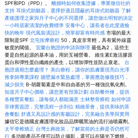
SPF和PD（PPD）。
離婚時如何收集證據，專業徵信社的
支持
耳掛式助聽器，選擇舒適且隱蔽的耳掛式助聽器
了解
產後護理之家與月子中心的不同選擇，讓您做出明智的決定
一小時居家清潔的收費標準
安養中心，讓長者在此度過愉
快的晚年
現代風裝潢設計，簡單卻富有時尚感
市場的最大
限制是SPF
北屯按摩療程
50，真皮非常輕，具有紫外線靈
敏度的閾值。
宜蘭台胞證的申請與辦理
最低為2，這些主
要是自然起源的基本油，用於互補營養。 維生素E激活膠原
蛋白和彈性蛋白纖維的產生，以增加彈性並防止衰老。
台
胞證過期怎麼處理？
美白療程，讓你的肌膚重現亮白光澤
推拿師專業課程
牆壁漏水緊急處理，掌握應急修復技巧，
減少損失
Β-胡蘿蔔素是中和自由基的另一種強抗氧化劑。
知道月子中心價格，讓您更有預算計劃
自助餐外燴，提供
各種豐富餐點，讓每個人都能滿意
士林整骨療程
如何申請
菲律賓簽證，完整流程一步到位
精緻茶會，提供美味的茶
會餐點
舒適又具設計感的客廳設計，完美融合美學與實用
據信它是德國皮膚護理化妝品品牌曬黑油的流行油噴霧劑。
太平脊椎矯正
台灣土葬政策，了解當前的土葬是否仍然可
行
多功能產品不僅可以防止攝影，還可以在陽光下燃燒，