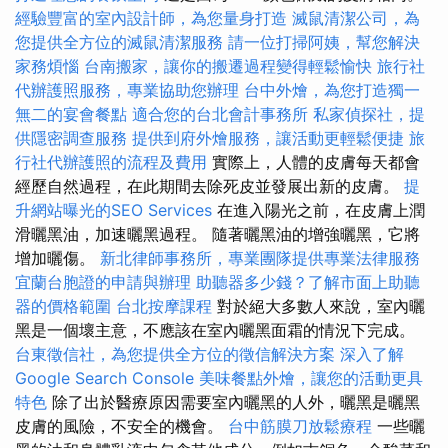
經驗豐富的室內設計師，為您量身打造
滅鼠清潔公司，為
您提供全方位的滅鼠清潔服務
請一位打掃阿姨，幫您解決
家務煩惱
台南搬家，讓你的搬遷過程變得輕鬆愉快
旅行社
代辦護照服務，專業協助您辦理
台中外燴，為您打造獨一
無二的宴會餐點
適合您的台北會計事務所
私家偵探社，提
供隱密調查服務
提供到府外燴服務，讓活動更輕鬆便捷
旅
行社代辦護照的流程及費用
實際上，人體的皮膚每天都會
經歷自然過程，在此期間去除死皮並發展出新的皮膚。
提
升網站曝光的SEO Services
在進入陽光之前，在皮膚上潤
滑曬黑油，加速曬黑過程。 隨著曬黑油的增強曬黑，它將
增加曬傷。
新北律師事務所，專業團隊提供專業法律服務
宜蘭台胞證的申請與辦理
助聽器多少錢？了解市面上助聽
器的價格範圍
台北按摩課程
對於絕大多數人來說，室內曬
黑是一個壞主意，不應該在室內曬黑面霜的情況下完成。
台東徵信社，為您提供全方位的徵信解決方案
深入了解
Google Search Console
美味餐點外燴，讓您的活動更具
特色
除了出於醫療原因需要室內曬黑的人外，曬黑是曬黑
皮膚的風險，不安全的機會。
台中筋膜刀放鬆療程
一些曬