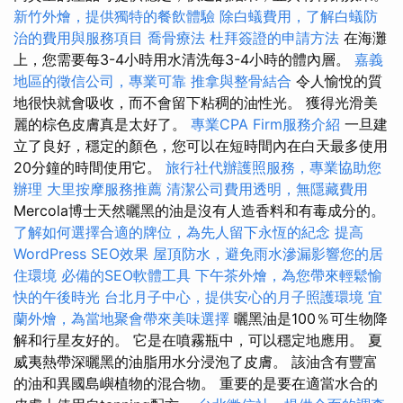
新竹外燴，提供獨特的餐飲體驗
除白蟻費用，了解白蟻防
治的費用與服務項目
喬骨療法
杜拜簽證的申請方法
在海灘
上，您需要每3-4小時用水清洗每3-4小時的體內層。
嘉義
地區的徵信公司，專業可靠
推拿與整骨結合
令人愉悅的質
地很快就會吸收，而不會留下粘稠的油性光。 獲得光滑美
麗的棕色皮膚真是太好了。
專業CPA Firm服務介紹
一旦建
立了良好，穩定的顏色，您可以在短時間內在白天最多使用
20分鐘的時間使用它。
旅行社代辦護照服務，專業協助您
辦理
大里按摩服務推薦
清潔公司費用透明，無隱藏費用
Mercola博士天然曬黑的油是沒有人造香料和有毒成分的。
了解如何選擇合適的牌位，為先人留下永恆的紀念
提高
WordPress SEO效果
屋頂防水，避免雨水滲漏影響您的居
住環境
必備的SEO軟體工具
下午茶外燴，為您帶來輕鬆愉
快的午後時光
台北月子中心，提供安心的月子照護環境
宜
蘭外燴，為當地聚會帶來美味選擇
曬黑油是100％可生物降
解和行星友好的。 它是在噴霧瓶中，可以穩定地應用。 夏
威夷熱帶深曬黑的油脂用水分浸泡了皮膚。 該油含有豐富
的油和異國島嶼植物的混合物。 重要的是要在適當水合的