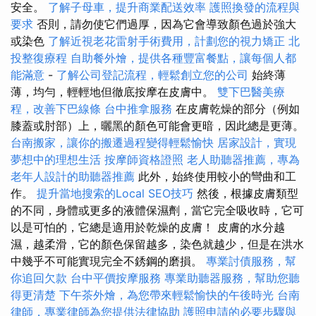
安全。
了解子母車，提升商業配送效率
護照換發的流程與
要求
否則，請勿使它們過厚，因為它會導致顏色過於強大
或染色
了解近視老花雷射手術費用，計劃您的視力矯正
北
投整復療程
自助餐外燴，提供各種豐富餐點，讓每個人都
能滿意
-
了解公司登記流程，輕鬆創立您的公司
始終薄
薄，均勻，輕輕地但徹底按摩在皮膚中。
雙下巴醫美療
程，改善下巴線條
台中推拿服務
在皮膚乾燥的部分（例如
膝蓋或肘部）上，曬黑的顏色可能會更暗，因此總是更薄。
台南搬家，讓你的搬遷過程變得輕鬆愉快
居家設計，實現
夢想中的理想生活
按摩師資格證照
老人助聽器推薦，專為
老年人設計的助聽器推薦
此外，始終使用較小的彎曲和工
作。
提升當地搜索的Local SEO技巧
然後，根據皮膚類型
的不同，身體或更多的液體保濕劑，當它完全吸收時，它可
以是可怕的，它總是適用於乾燥的皮膚！ 皮膚的水分越
濕，越柔滑，它的顏色保留越多，染色就越少，但是在洪水
中幾乎不可能實現完全不銹鋼的磨損。
專業討債服務，幫
你追回欠款
台中平價按摩服務
專業助聽器服務，幫助您聽
得更清楚
下午茶外燴，為您帶來輕鬆愉快的午後時光
台南
律師，專業律師為您提供法律協助
護照申請的必要步驟與