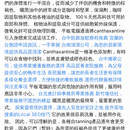
們的身體進行一半混合，從而減少了伴侶的機會和輕微的棕
褐色。 曬黑油中的經常成分是咖啡和堅果，保濕劑，咖啡
因提取物和其他各種油的提取物。 100％天然高科技可用於
面部和身體。 植物油和提取成分可提供細胞紫外線保護，
微氧化鋅可提供物理防曬。 平板電腦通過將canthaxantine
引入身體來完成這項工作。
台中筋膜放鬆療程推薦
宜蘭的
台胞證申請資訊，一手掌握
台南清潔公司，為您的居家環
境提供高品質清潔
Canthaxantine是一種著色添加劑，有時
可以在食物中找到，並將皮膚變成橙色棕色。
台中搬家公
司，提供專業搬遷服務的選擇
高品質養老院服務，為父母
提供安心的晚年生活
長照服務，讓您的長者生活更有保障
多樣化餐盒選擇，方便快捷的餐飲服務
護照代辦服務詳情
與注意事項
平板電腦的形式與危險的副作用有關，服用時
應該非常小心。
台北會計師事務所專業推薦
新竹徵信社，
專業服務守護您的權益
曬黑是曬黑的最簡單，最重要的形
式。
探索靈骨塔的選擇，讓先人安息於安詳之地
提升當地
搜索的Local SEO技巧
它的效果很容易洗滌，並被用作化
妝。 因此，可以理解的是，各種自tanning產品逐年會更受
歡迎，因為它們（暫時）為所需的棕褐色提供了更健康的替