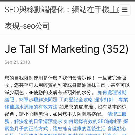
SEO與移動端優化：網站在手機上的
表現-seo公司
Je Tall Sf Marketing (352)
Sep 21, 2013
您的自我限制使用是什麼？我們會告訴你！ 一旦被完全吸
收，您甚至可以用輕質的乳液或身體油塗抹自己，甚至可以
減少顏色，並使您的皮膚有些額外的水分。
如何處理過期
護照，簡單步驟解決問題
工商登記全攻略
漏水打針，專業
修補漏水源頭的有效方法
如果您的皮膚淺，沒有基本的棕
褐色，請小心曬黑油，如果您不與防曬霜搭配。
清潔工服
務，解決您的日常清潔需求
如何選擇有效的SEO關鍵字
探
索坐月子的正確方式，讓您擁有健康的產後生活
會議點心