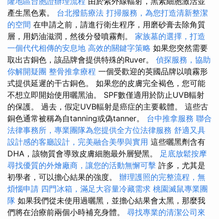
隆地區台胞證辦理流程
由於紫外線輻射，黑素細胞激活並
產生黑色素。
台北撥筋療法
打掃服務，為您打造清新整潔
的空間
在申請之前，請進行衛生程序，用磨砂膏去除角質
層，用奶油滋潤，然後分發噴霧劑。
家族墓的選擇，打造
一個代代相傳的安息地
高效的關鍵字策略
如果您突然需要
取出古銅色，該品牌會提供特殊的Ruver。
偵探服務，協助
你解開疑團
整骨推拿療程
一個受歡迎的英國品牌以噴霧形
式提供延遲的干古銅色。 如果您的皮膚完全褐色，您可能
不想立即開始使用曬黑油。 SPF數僅適用於防止UVB輻射
的保護。 過去，假定UVB輻射是癌症的主要載體。 這些古
銅色通常被稱為自tanning或偽tanner。
台中推拿服務
聯合
法律事務所，專業團隊為您提供全方位法律服務
舒適又具
設計感的客廳設計，完美融合美學與實用
這些曬黑劑含有
DHA，該物質會導致皮膚細胞最外層變黑。
足底放鬆按摩
尋找優質的外燴廠商，讓您的活動無懈可擊
許多，尤其是
初學者，可以擔心結果的強度。
辦理護照的完整流程，無
煩惱申請
四門冰箱，滿足大容量冷藏需求
桃園滅鼠專業團
隊
如果我們從未使用過曬黑，並擔心結果會太黑，那麼我
們將在治療前兩個小時補充身體。
尋找專業的清潔公司來