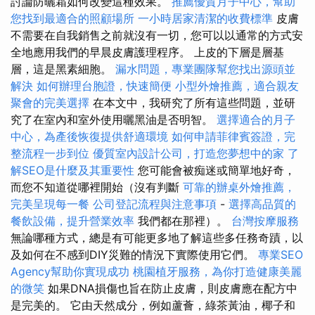
討論防曬霜如何改變這種效果。
推薦優質月子中心，幫助
您找到最適合的照顧場所
一小時居家清潔的收費標準
皮膚
不需要在自我銷售之前就沒有一切，您可以以通常的方式安
全地應用我們的早晨皮膚護理程序。 上皮的下層是層基
層，這是黑素細胞。
漏水問題，專業團隊幫您找出源頭並
解決
如何辦理台胞證，快速簡便
小型外燴推薦，適合親友
聚會的完美選擇
在本文中，我研究了所有這些問題，並研
究了在室內和室外使用曬黑油是否明智。
選擇適合的月子
中心，為產後恢復提供舒適環境
如何申請菲律賓簽證，完
整流程一步到位
優質室內設計公司，打造您夢想中的家
了
解SEO是什麼及其重要性
您可能會被痴迷或簡單地好奇，
而您不知道從哪裡開始（沒有判斷
可靠的辦桌外燴推薦，
完美呈現每一餐
公司登記流程與注意事項
-
選擇高品質的
餐飲設備，提升營業效率
我們都在那裡）。
台灣按摩服務
無論哪種方式，總是有可能更多地了解這些多任務奇蹟，以
及如何在不感到DIY災難的情況下實際使用它們。
專業SEO
Agency幫助你實現成功
桃園植牙服務，為你打造健康美麗
的微笑
如果DNA損傷也旨在防止皮膚，則皮膚應在配方中
是完美的。 它由天然成分，例如蘆薈，綠茶黃油，椰子和