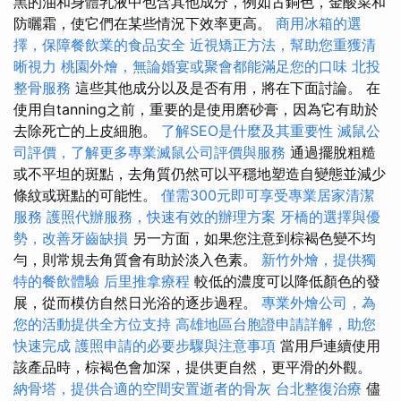
黑的油和身體乳液中包含其他成分，例如古銅色，金酸菜和
防曬霜，使它們在某些情況下效率更高。
商用冰箱的選
擇，保障餐飲業的食品安全
近視矯正方法，幫助您重獲清
晰視力
桃園外燴，無論婚宴或聚會都能滿足您的口味
北投
整骨服務
這些其他成分以及是否有用，將在下面討論。 在
使用自tanning之前，重要的是使用磨砂膏，因為它有助於
去除死亡的上皮細胞。
了解SEO是什麼及其重要性
滅鼠公
司評價，了解更多專業滅鼠公司評價與服務
通過擺脫粗糙
或不平坦的斑點，去角質仍然可以平穩地塑造自變態並減少
條紋或斑點的可能性。
僅需300元即可享受專業居家清潔
服務
護照代辦服務，快速有效的辦理方案
牙橋的選擇與優
勢，改善牙齒缺損
另一方面，如果您注意到棕褐色變不均
勻，則常規去角質會有助於淡入色素。
新竹外燴，提供獨
特的餐飲體驗
后里推拿療程
較低的濃度可以降低顏色的發
展，從而模仿自然日光浴的逐步過程。
專業外燴公司，為
您的活動提供全方位支持
高雄地區台胞證申請詳解，助您
快速完成
護照申請的必要步驟與注意事項
當用戶連續使用
該產品時，棕褐色會加深，提供更自然，更平滑的外觀。
納骨塔，提供合適的空間安置逝者的骨灰
台北整復治療
儘