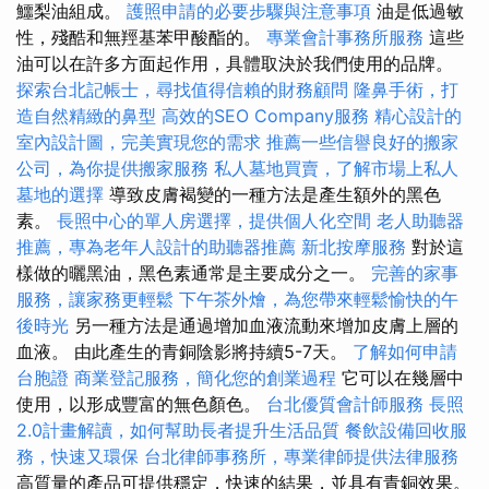
鱷梨油組成。
護照申請的必要步驟與注意事項
油是低過敏
性，殘酷和無羥基苯甲酸酯的。
專業會計事務所服務
這些
油可以在許多方面起作用，具體取決於我們使用的品牌。
探索台北記帳士，尋找值得信賴的財務顧問
隆鼻手術，打
造自然精緻的鼻型
高效的SEO Company服務
精心設計的
室內設計圖，完美實現您的需求
推薦一些信譽良好的搬家
公司，為你提供搬家服務
私人墓地買賣，了解市場上私人
墓地的選擇
導致皮膚褐變的一種方法是產生額外的黑色
素。
長照中心的單人房選擇，提供個人化空間
老人助聽器
推薦，專為老年人設計的助聽器推薦
新北按摩服務
對於這
樣做的曬黑油，黑色素通常是主要成分之一。
完善的家事
服務，讓家務更輕鬆
下午茶外燴，為您帶來輕鬆愉快的午
後時光
另一種方法是通過增加血液流動來增加皮膚上層的
血液。 由此產生的青銅陰影將持續5-7天。
了解如何申請
台胞證
商業登記服務，簡化您的創業過程
它可以在幾層中
使用，以形成豐富的無色顏色。
台北優質會計師服務
長照
2.0計畫解讀，如何幫助長者提升生活品質
餐飲設備回收服
務，快速又環保
台北律師事務所，專業律師提供法律服務
高質量的產品可提供穩定，快速的結果，並具有青銅效果。