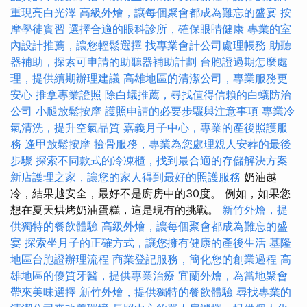
重現亮白光澤
高級外燴，讓每個聚會都成為難忘的盛宴
按
摩學徒實習
選擇合適的眼科診所，確保眼睛健康
專業的室
內設計推薦，讓您輕鬆選擇
找專業會計公司處理帳務
助聽
器補助，探索可申請的助聽器補助計劃
台胞證過期怎麼處
理，提供續期辦理建議
高雄地區的清潔公司，專業服務更
安心
推拿專業證照
除白蟻推薦，尋找值得信賴的白蟻防治
公司
小腿放鬆按摩
護照申請的必要步驟與注意事項
專業冷
氣清洗，提升空氣品質
嘉義月子中心，專業的產後照護服
務
逢甲放鬆按摩
撿骨服務，專業為您處理親人安葬的最後
步驟
探索不同款式的冷凍櫃，找到最合適的存儲解決方案
新店護理之家，讓您的家人得到最好的照護服務
奶油越
冷，結果越安全，最好不是廚房中的30度。 例如，如果您
想在夏天烘烤奶油蛋糕，這是現有的挑戰。
新竹外燴，提
供獨特的餐飲體驗
高級外燴，讓每個聚會都成為難忘的盛
宴
探索坐月子的正確方式，讓您擁有健康的產後生活
基隆
地區台胞證辦理流程
商業登記服務，簡化您的創業過程
高
雄地區的優質牙醫，提供專業治療
宜蘭外燴，為當地聚會
帶來美味選擇
新竹外燴，提供獨特的餐飲體驗
尋找專業的