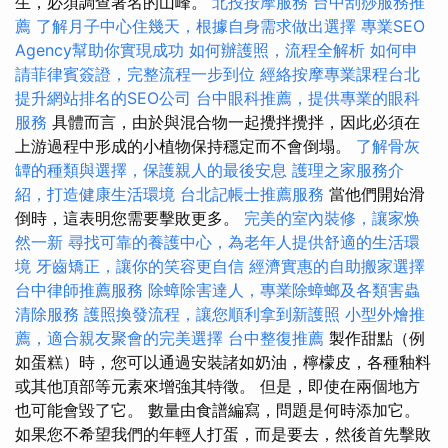
生，必須調查著名的山峰。
北投按摩服務
台中刮痧服務推
薦
了解月子中心住幾天，根據自身需求做出選擇
專業SEO
Agency幫助你實現成功
如何辦護照，流程全解析
如何申
請菲律賓簽證，完整流程一步到位
經絡按摩專業課程台北
提升網站排名的SEO公司
台中眼科推薦，提供專業的眼科
服務
具體而言，由於與混合物一起攪拌攪拌，因此必須在
上游過程中形成的小植物保持穩定而不會倒塌。
了解骨灰
罈的種類與選擇，保護親人的最後安息
護理之家服務介
紹，打造健康生活環境
台北記帳士推薦服務
當他們開始滑
倒時，這表明您需要擊敗更多。
完美的室內裝修，讓家焕
然一新
尋找可靠的養護中心，為老年人提供舒適的生活環
境
牙齒矯正，讓你的笑容更自信
經濟實惠的自助搬家選擇
台中律師推薦服務
除蟑除害達人，專業除蟑螂及各類害蟲
清除服務
護照換發流程，讓您順利拿到新護照
小型外燴推
薦，適合親友聚會的完美選擇
台中整復推薦
製作甜點（例
如蛋糕）時，您可以通過安裝諸如奶油，檸檬皮，各種釉料
或其他頂部等元素來增強其特徵。 但是，即使在兩個地方
也可能會毀了它。 數量由食譜編寫，問題是何時添加它。
如果您不希望我們的年輕人打蛋，而是要去，然後首先擊敗