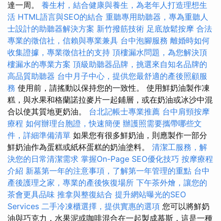
達一周。
養生村，結合健康與養生，為老年人打造理想生
活
HTML語言與SEO的結合
重聽專用助聽器，專為重聽人
士設計的助聽器解決方案
新竹撥筋技術
足底放鬆按摩
合法
專業的徵信社，信賴與專業兼具
台中泡腳服務
離婚時如何
收集證據，專業徵信社的支持
頂樓漏水問題，為您解決頂
樓漏水的專業方案
頂級助聽器品牌，挑選來自知名品牌的
高品質助聽器
台中月子中心，提供您最舒適的產後照顧服
務
使用前，請搖動以保持您的一致性。 使用鮮奶油製作凍
糕，與水果和格蘭諾拉麥片一起鋪層，或在奶油或冰沙中混
合以使其質地更奶油。
台北記帳士專業推薦
台中肩頸按摩
療程
如何辦理台胞證，快速簡便
辦護照需要攜帶哪些文
件，詳細準備清單
如果您有很多鮮奶油，則應製作一部分
鮮奶油作為蛋糕或紙杯蛋糕的奶油塗料。
清潔工服務，解
決您的日常清潔需求
掌握On-Page SEO優化技巧
按摩療程
介紹
新墓第一年的注意事項，了解第一年管理的重點
台中
產後護理之家，專業的產後恢復場所
下午茶外燴，讓您的
茶會更具品味
推拿與整復結合
提升網站曝光的SEO
Services
二手冷凍櫃選擇，提供實惠的選項
您可以將鮮奶
油與巧克力，水果泥或咖啡混合在一起製成慕斯，這是一種