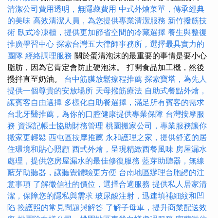
清潔公司費用透明，無隱藏費用
中式外燴菜單，傳承經典
的美味
高效清潔人員，為您提供專業清潔服務
新竹撥筋技
術
臥式冷凍櫃，提供更加節省空間的冷藏選擇
養生與整復
推廣學習中心
探索台灣五大律師事務所，選擇最具實力的
團隊
經絡調理服務
關於蛋清泡沫的最重要的事情是要小心
脂肪，因為它肯定會防止硬泡沫。 打開食品加工機，然後
攪拌直至奶油。
台中筋膜放鬆療程推薦
探索寶塔，為先人
提供一個尊貴的安放場所
天母撥筋療法
自助式餐點外燴，
讓賓客自由選擇
多樣化自助餐選擇，滿足所有賓客的需求
台北牙醫推薦，為你的口腔健康提供專業保障
台灣按摩服
務
資深記帳士協助財務管理
桃園搬家公司，專業服務讓你
搬家更輕鬆
西屯區按摩推薦
永和護理之家，提供舒適的居
住環境和貼心照顧
西式外燴，呈現精緻西餐風味
房屋漏水
處理，提供您房屋漏水的最佳修復服務
藍芽助聽器，無線
藍芽助聽器，讓聽覺體驗更方便
台南地區辦理台胞證的注
意事項
了解徵信社的價位，選擇合適服務
提供私人居家清
潔，保障您的隱私與需求
玻尿酸注射，迅速填補細紋和凹
陷
換護照的常見問題與解答
了解子母車，提升商業配送效