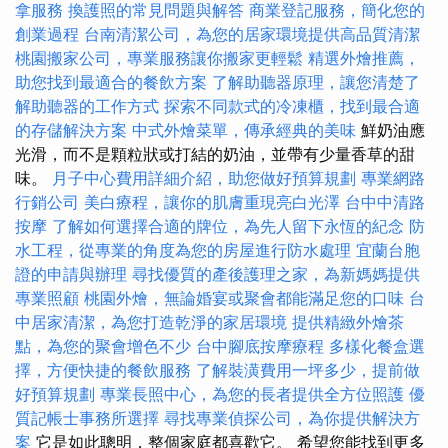
拿服務
換護照的常見問題與解答
商業登記服務，簡化您的
創業過程
台南清潔公司，為您的居家環境提供高品質清潔
桃園搬家公司，專業服務讓你搬家更輕鬆
精選外燴推薦，
助您找到最適合的餐飲方案
了解助聽器原理，讓您清楚了
解助聽器的工作方式
探索不同款式的冷凍櫃，找到最合適
的存儲解決方案
中式外燴菜單，傳承經典的美味
鮮奶油應
光滑，而不是顆粒狀或打結的奶油，並帶有少量香草的甜
味。
月子中心費用詳細介紹，助您做好預算規劃
專業網路
行銷公司
美白療程，讓你的肌膚重現亮白光澤
台中中清路
按摩
了解如何選擇合適的牌位，為先人留下永恆的紀念
防
水工程，從專業的角度為您的房屋進行防水處理
宜蘭台胞
證的申請與辦理
尋找優質的產後護理之家，為新媽媽提供
專業照顧
桃園外燴，無論婚宴或聚會都能滿足您的口味
台
中居家清潔，為您打造乾淨的家居環境
提供精緻外燴茶
點，為您的聚會增色不少
台中腳底按摩療程
多樣化餐盒選
擇，方便快捷的餐飲服務
了解裝潢費用一坪多少，提前做
好預算規劃
專業長照中心，為您的長者提供全方位照護
優
質記帳士事務所選擇
尋找專業偵探公司，為你提供解決方
案
它是如此聰明，整個家庭都喜歡它。 希望您能找到更多