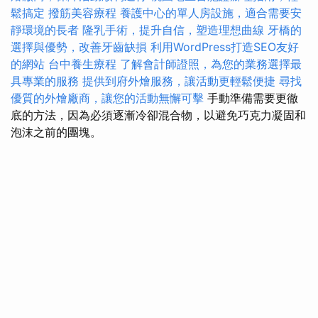
鬆搞定
撥筋美容療程
養護中心的單人房設施，適合需要安
靜環境的長者
隆乳手術，提升自信，塑造理想曲線
牙橋的
選擇與優勢，改善牙齒缺損
利用WordPress打造SEO友好
的網站
台中養生療程
了解會計師證照，為您的業務選擇最
具專業的服務
提供到府外燴服務，讓活動更輕鬆便捷
尋找
優質的外燴廠商，讓您的活動無懈可擊
手動準備需要更徹
底的方法，因為必須逐漸冷卻混合物，以避免巧克力凝固和
泡沫之前的團塊。