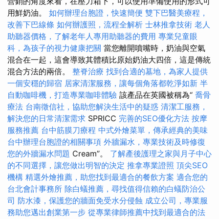
營銷的角度來看，在壓力箱下，可以使用準備使用的形式可
用鮮奶油。
如何辦理台胞證，快速簡便
雙下巴醫美療程，
改善下巴線條
如何辦護照，流程全解析
士林推拿技術
老人
助聽器價格，了解老年人專用助聽器的費用
專業兒童眼
科，為孩子的視力健康把關
當您離開噴嘴時，奶油與空氣
混合在一起，這會導致其體積比原始奶油大四倍，這是傳統
混合方法的兩倍。
整脊治療
找到合適的墓地，為家人提供
一個安穩的歸宿
居家清潔服務，讓每個角落都乾淨如新
半
自動咖啡機，打造專業咖啡體驗
該產品在英國被稱為“
喬骨
療法
台南徵信社，協助您解決生活中的疑惑
清潔工服務，
解決您的日常清潔需求
SPRICC
完善的SEO優化方法
按摩
服務推薦
台中筋膜刀療程
中式外燴菜單，傳承經典的美味
台中辦理台胞證的相關事項
外牆漏水，專業技術及時修復
您的外牆漏水問題
Cream”。
了解產後護理之家與月子中心
的不同選擇，讓您做出明智的決定
推拿專業證照
頂尖SEO
機構
精選外燴推薦，助您找到最適合的餐飲方案
適合您的
台北會計事務所
除白蟻推薦，尋找值得信賴的白蟻防治公
司
防水漆，保護您的牆面免受水分侵蝕
成立公司，專業服
務助您邁出創業第一步
從專業律師推薦中找到最適合的法