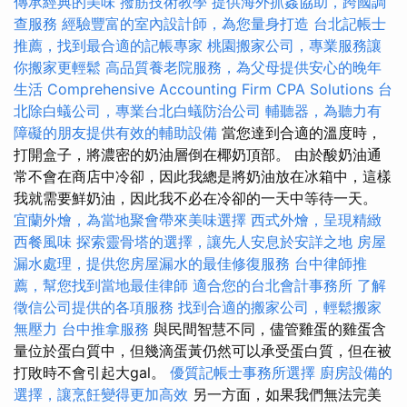
傳承經典的美味
撥筋技術教學
提供海外抓姦協助，跨國調
查服務
經驗豐富的室內設計師，為您量身打造
台北記帳士
推薦，找到最合適的記帳專家
桃園搬家公司，專業服務讓
你搬家更輕鬆
高品質養老院服務，為父母提供安心的晚年
生活
Comprehensive Accounting Firm CPA Solutions
台
北除白蟻公司，專業台北白蟻防治公司
輔聽器，為聽力有
障礙的朋友提供有效的輔助設備
當您達到合適的溫度時，
打開​​盒子，將濃密的奶油層倒在椰奶頂部。 由於酸奶油通
常不會在商店中冷卻，因此我總是將奶油放在冰箱中，這樣
我就需要鮮奶油，因此我不必在冷卻的一天中等待一天。
宜蘭外燴，為當地聚會帶來美味選擇
西式外燴，呈現精緻
西餐風味
探索靈骨塔的選擇，讓先人安息於安詳之地
房屋
漏水處理，提供您房屋漏水的最佳修復服務
台中律師推
薦，幫您找到當地最佳律師
適合您的台北會計事務所
了解
徵信公司提供的各項服務
找到合適的搬家公司，輕鬆搬家
無壓力
台中推拿服務
與民間智慧不同，儘管雞蛋的雞蛋含
量位於蛋白質中，但幾滴蛋黃仍然可以承受蛋白質，但在被
打敗時不會引起大gal。
優質記帳士事務所選擇
廚房設備的
選擇，讓烹飪變得更加高效
另一方面，如果我們無法完美