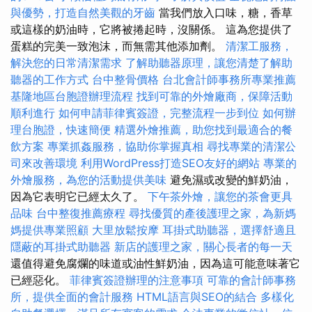
與優勢，打造自然美觀的牙齒
當我們放入口味，糖，香草
或這樣的奶油時，它將被捲起時，沒關係。 這為您提供了
蛋糕的完美一致泡沫，而無需其他添加劑。
清潔工服務，
解決您的日常清潔需求
了解助聽器原理，讓您清楚了解助
聽器的工作方式
台中整骨價格
台北會計師事務所專業推薦
基隆地區台胞證辦理流程
找到可靠的外燴廠商，保障活動
順利進行
如何申請菲律賓簽證，完整流程一步到位
如何辦
理台胞證，快速簡便
精選外燴推薦，助您找到最適合的餐
飲方案
專業抓姦服務，協助你掌握真相
尋找專業的清潔公
司來改善環境
利用WordPress打造SEO友好的網站
專業的
外燴服務，為您的活動提供美味
避免濕或改變的鮮奶油，
因為它表明它已經太久了。
下午茶外燴，讓您的茶會更具
品味
台中整復推薦療程
尋找優質的產後護理之家，為新媽
媽提供專業照顧
大里放鬆按摩
耳掛式助聽器，選擇舒適且
隱蔽的耳掛式助聽器
新店的護理之家，關心長者的每一天
還值得避免腐爛的味道或油性鮮奶油，因為這可能意味著它
已經惡化。
菲律賓簽證辦理的注意事項
可靠的會計師事務
所，提供全面的會計服務
HTML語言與SEO的結合
多樣化