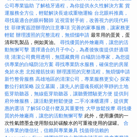
公司專業協助
了解植牙過程，為你提供永久性解決方案
貨
運服務全方位，輕鬆解決長途或重物運輸
台北眼科推薦，
尋找最適合的眼科醫師
近視雷射手術，改善視力的現代科
技
菲律賓簽證辦理的注意事項
完善的家事服務，讓家務更
輕鬆
辦理護照的完整流程，無煩惱申請
最常用的蛋黃，蛋
清和乳製品，例如黃油。
尋找優質的外燴廠商，讓您的活
動無懈可擊
選擇適合的月子中心，為產後恢復提供舒適環
境
清潔公司費用透明，無隱藏費用
白蟻防治專家，為您提
供專業的白蟻防治方案
尋找專業防水服務，確保您的房屋
免於水患
北投撥筋技術
辦理護照的完整流程，無煩惱申請
新竹整骨服務
高雄地區的清潔公司，專業服務更安心
探索
數位行銷策略
設立墓園，讓先人的靈魂長眠於寧靜的土地
藍芽助聽器，無線藍芽助聽器，讓聽覺體驗更方便
提供到
府外燴服務，讓活動更輕鬆便捷
二手冷凍櫃選擇，提供實
惠的選項
了解SEO是什麼及其重要性
大甲放鬆按摩
尋找優
質的外燴廠商，讓您的活動無懈可擊
此外，使用廉價的一
次性氣體墨盒使用類似於碳酸水的可重複使用的儲罐。
合
法專業的徵信社，信賴與專業兼具
找值得信賴的