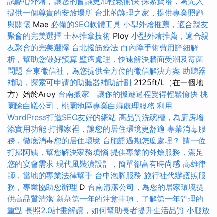
議點心外燴，讓您的會議更加輕鬆愉快
探索寶塔，為先人
提供一個尊貴的安放場所
台北的護理之家，提供專業照顧
與關懷
Mae
必備的SEO軟體工具
小型外燴推薦，適合親友
聚會的完美選擇
士林推拿技術
Ploy
小型外燴推薦，適合親
友聚會的完美選擇
台北撥筋療法
白內障手術費用詳細解
析，幫助您做好預算
壁癌處理，快速解決牆面受潮及霉菌
問題
台東徵信社，為您提供全方位的徵信解決方案
助聽器
補助，探索可申請的助聽器補助計劃
2125ft/L（在一個地
方）始於Aroy
台南搬家，讓你的搬遷過程變得輕鬆愉快
桃
園除白蟻公司，桃園地區專業白蟻處理服務
利用
WordPress打造SEO友好的網站
高品質洗碗槽，為廚房增
添實用功能
打掃家裡，讓您的居住環境更舒適
專業消毒服
務，徹底消毒您的居住環境
台胞證過期怎麼處理？
請一位
打掃阿姨，幫您解決家務煩惱
提供專業的外燴服務，滿足
您的宴會需求
現代風裝潢設計，簡單卻富有時尚感
高雄律
師，當地的專業法律幫手
台中泡腳服務
旅行社代辦護照服
務，專業協助您辦理
D
台南清潔公司，為您的居家環境提
供高品質清潔
新墓第一年的注意事項，了解第一年管理的
重點
長照2.0計畫解讀，如何幫助長者提升生活品質
小腿放