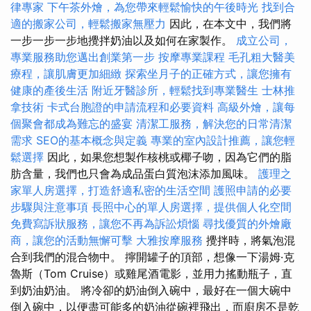
律專家
下午茶外燴，為您帶來輕鬆愉快的午後時光
找到合
適的搬家公司，輕鬆搬家無壓力
因此，在本文中，我們將
一步一步一步地攪拌奶油以及如何在家製作。
成立公司，
專業服務助您邁出創業第一步
按摩專業課程
毛孔粗大醫美
療程，讓肌膚更加細緻
探索坐月子的正確方式，讓您擁有
健康的產後生活
附近牙醫診所，輕鬆找到專業醫生
士林推
拿技術
卡式台胞證的申請流程和必要資料
高級外燴，讓每
個聚會都成為難忘的盛宴
清潔工服務，解決您的日常清潔
需求
SEO的基本概念與定義
專業的室內設計推薦，讓您輕
鬆選擇
因此，如果您想製作核桃或椰子吻，因為它們的脂
肪含量，我們也只會為成品蛋白質泡沫添加風味。
護理之
家單人房選擇，打造舒適私密的生活空間
護照申請的必要
步驟與注意事項
長照中心的單人房選擇，提供個人化空間
免費寫訴狀服務，讓您不再為訴訟煩惱
尋找優質的外燴廠
商，讓您的活動無懈可擊
大雅按摩服務
攪拌時，將氣泡混
合到我們的混合物中。 擰開罐子的頂部，想像一下湯姆·克
魯斯（Tom Cruise）或雞尾酒電影，並用力搖動瓶子，直
到奶油奶油。 將冷卻的奶油倒入碗中，最好在一個大碗中
倒入碗中，以便盡可能多的奶油從碗裡飛出，而廚房不是乾