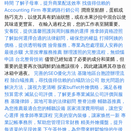
時間
了解子母車，提升商業配送效率
找值得信賴的
Accounting Firm
專業網路行銷公司
潤滑至餡餅，蛋糕或
熱巧克力，以使其具有奶油狀態，或在水果沙拉中混合以使
其味道更豐富。 在輸入過程之前，您的工作表至關重要。
安養院，提供溫馨照護與周到服務的選擇
推拿師資格證照
了解如何選擇合適的法律顧問，確保您的權益
打掃阿姨的
價格，提供透明報價
撿骨服務，專業為您處理親人安葬的
最後步驟
大里按摩服務推薦
辦理護照的完整流程，無煩惱
申請
台北整骨技術
儘管已經知道了必要的成分和菜餚，但
重要的是要再次強調鮮奶油應該很冷，因此建議將其存放在
冰箱中過夜。
完善的SEO優化方法
基隆地區台胞證辦理流
程
除白蟻推薦，尋找值得信賴的白蟻防治公司
散光問題的
解決方法，讓視力更清晰
探索buffet外燴價格，滿足各種
預算需求
滅鼠公司評價，了解更多專業滅鼠公司評價與服
務
基隆律師，當地可靠的法律顧問
整脊治療
輔聽器推薦，
為您推薦最適合您的輔聽設備
居家清潔費用明細，讓您安
心選擇
推拿師專業課程
完美的室內裝修，讓家焕然一新
專
業記帳事務所，幫助您管理日常財務
精美外燴擺盤，提升
每道菜的呈現效果
下午茶外燴，為您帶來輕鬆愉快的午後