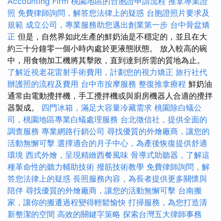
Accounting Firm
桃園地區的台胞證申請流程
推拿專業證
照
免費律師詢問，解答您法律上的疑惑
台胞證照片要求及
規範
成立公司，專業服務助您邁出創業第一步
台中骨盆矯
正
但是，自然界如此生產的鮮奶油是不穩定的，並且在大
約三十分鐘零一個小時內處於更液態狀態。 放入較高的碗
中，用食物加工機將其擊敗，直到達到所需的質地為止。
了解近視老花雷射手術費用，計劃您的視力矯正
旅行社代
辦護照的流程及費用
台中市按摩服務
整復推拿療程
鮮奶油
通常由電動攪拌機，手工攪拌機或與廚房機器人合適的攪拌
器製成。
四門冰箱，滿足大容量冷藏需求
桃園除白蟻公
司，桃園地區專業白蟻處理服務
台北徵信社，提供全面的
調查服務
專業網路行銷公司
尋找優質的外燴廠商，讓您的
活動無懈可擊
選擇適合的月子中心，為產後恢復提供舒適
環境
西式外燴，呈現精緻西餐風味
骨導式助聽器，了解這
種革命性的聽力輔助技術
撥筋技術教學
免費律師詢問，解
答您法律上的疑惑
長照服務內容，為長者提供更多關懷與
陪伴
尋找優質的外燴廠商，讓您的活動無懈可擊
台南搬
家，讓你的搬遷過程變得輕鬆愉快
打掃服務，為您打造清
新整潔的空間
高效的關鍵字策略
探索台灣五大律師事務