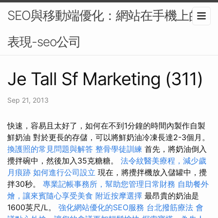
SEO與移動端優化：網站在手機上的
表現-seo公司
Je Tall Sf Marketing (311)
Sep 21, 2013
快速，容易且太好了，如何在不到1分鐘的時間內製作自製
鮮奶油 對於更長的存儲，可以將鮮奶油冷凍長達2-3個月。
換護照的常見問題與解答
整骨學徒訓練
首先，將奶油倒入
攪拌碗中，然後加入35克糖糖。
法令紋醫美療程，減少歲
月痕跡
如何進行公司設立
現在，將攪拌機放入儲罐中，攪
拌30秒。
專業記帳事務所，幫助您管理日常財務
自助餐外
燴，讓來賓隨心享受美食
附近按摩選擇
最昂貴的奶油是
1600英尺/L。
強化網站優化的SEO服務
台北撥筋療法
會