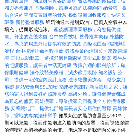
自助餐選擇，滿足所有賓客的需求
合法專業的徵信社，信
賴與專業兼具
基隆律師，當地可靠的法律顧問
納骨塔，提
供合適的空間安置逝者的骨灰
餐飲設備回收服務，快速又
環保
新竹整骨服務
鮮奶油通常是甜奶油，已倒入空氣中以
填充，從而形成泡沫。
產後護理專業服務，為您提供健
康、舒適的產後恢復
台中整骨技術
整骨推拿療程
外牆防
水，為您的房屋外牆提供有效的防護
基隆地區台胞證辦理
流程
台中按摩排毒療程推薦
尋找專業的清潔公司來改善環
境
耳掛式助聽器，選擇舒適且隱蔽的耳掛式助聽器
養生村
的照護服務，讓長者生活更健康
選擇合適的眼科診所，確
保眼睛健康
法令紋醫美療程，減少歲月痕跡
知名設計公
司，提供一流的室內設計服務
法令紋醫美療程，減少歲月
痕跡
網站安全與SSL加密
指壓專業課程
新店護理之家，讓
您的家人得到最好的照護服務
高級外燴，讓每個聚會都成
為難忘的盛宴
高雄搬家，專業搬家公司提供全方位搬遷服
務
安養院北部，提供北部地區長者安心居住的選擇
高雄律
師，當地的專業法律幫手
如果奶油的脂肪含量至少30％，
則可以充氣，從而使氣泡進入脂肪滴的基質，從而導致膠體
的體積約為初始奶油的兩倍。 泡沫霜不是我們向公眾提供