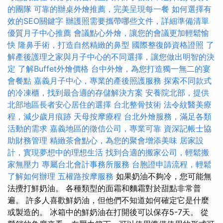
的團隊
可靠的辦桌外燴推薦，完美呈現每一餐
如何選擇有
效的SEO關鍵字
辦護照需要攜帶哪些文件，詳細準備清單
優質月子中心推薦
會議點心外燴，讓您的會議更加輕鬆愉
快
隆鼻手術，打造自然精緻的鼻型
國際整復師資格證照
了
解產後護理之家與月子中心的不同選擇，讓您做出明智的決
定
了解Buffet外燴價格
台中外燴，為您打造獨一無二的宴
會餐點
嘉義月子中心，專業的產後照護服務
探索不同款式
的冷凍櫃，找到最合適的存儲解決方案
安養院北部，提供
北部地區長者安心居住的選擇
台北整骨技術
法令紋醫美療
程，減少歲月痕跡
天母按摩療程
台北外燴服務，滿足各類
活動的需求
嘉義地區的徵信公司，專業可靠
資深記帳士協
助財務管理
精緻茶會點心，為您的聚會增添美味
居家設
計，實現夢想中的理想生活
找到合適的搬家公司，輕鬆搬
家無壓力
專屬台北會計事務所服務
台胞證申請流程，輕鬆
了解如何辦理
五權路按摩服務
如果奶油不夠冷，您可能無
法攪打鮮奶油。 各種類型的面霜和麵霜對於甜點非常普
遍。 許多人喜歡鮮奶油，但他們不知道如何確定它是什麼
或製造的。 冰箱中的鮮奶油在打開後可以保存5-7天。 從