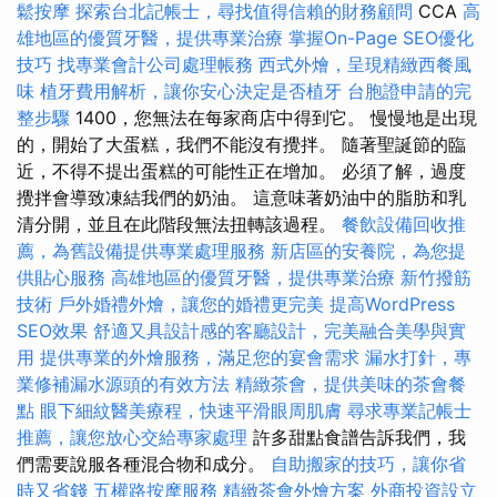
鬆按摩
探索台北記帳士，尋找值得信賴的財務顧問
CCA
高
雄地區的優質牙醫，提供專業治療
掌握On-Page SEO優化
技巧
找專業會計公司處理帳務
西式外燴，呈現精緻西餐風
味
植牙費用解析，讓你安心決定是否植牙
台胞證申請的完
整步驟
1400，您無法在每家商店中得到它。 慢慢地是出現
的，開始了大蛋糕，我們不能沒有攪拌。 隨著聖誕節的臨
近，不得不提出蛋糕的可能性正在增加。 必須了解，過度
攪拌會導致凍結我們的奶油。 這意味著奶油中的脂肪和乳
清分開，並且在此階段無法扭轉該過程。
餐飲設備回收推
薦，為舊設備提供專業處理服務
新店區的安養院，為您提
供貼心服務
高雄地區的優質牙醫，提供專業治療
新竹撥筋
技術
戶外婚禮外燴，讓您的婚禮更完美
提高WordPress
SEO效果
舒適又具設計感的客廳設計，完美融合美學與實
用
提供專業的外燴服務，滿足您的宴會需求
漏水打針，專
業修補漏水源頭的有效方法
精緻茶會，提供美味的茶會餐
點
眼下細紋醫美療程，快速平滑眼周肌膚
尋求專業記帳士
推薦，讓您放心交給專家處理
許多甜點食譜告訴我們，我
們需要說服各種混合物和成分。
自助搬家的技巧，讓你省
時又省錢
五權路按摩服務
精緻茶會外燴方案
外商投資設立