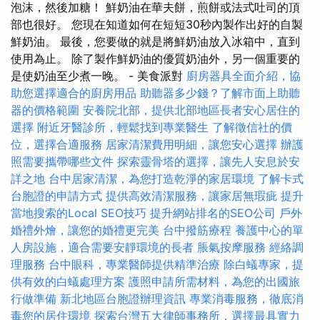
泡沫，然後加糖！ 鮮奶油在華夫餅，煎餅或法式吐司的頂
部也很好。 您現在知道如何在短短30秒內製作出好的自製
鮮奶油。 最後，您要做的就是將鮮奶油放入冰箱中，直到
使用為止。 除了製作鮮奶油的優質奶油外，另一個重要的
是使奶油至少煮一晚。 - 美食派對
廚房器具全面介紹，協
助您選擇適合的廚房用品
助聽器多少錢？了解市面上助聽
器的價格範圍
安養院北部，提供北部地區長者安心居住的
選擇
附近牙醫診所，輕鬆找到專業醫生
了解徵信社的價
位，選擇合適服務
居家清潔費用明細，讓您安心選擇
辦護
照需要攜帶哪些文件
探索靈骨塔的選擇，讓先人安息於安
詳之地
台中居家清潔，為您打造乾淨的家居環境
了解卡式
台胞證的申請方式
提供高效清潔服務，讓家居無瑕疵
提升
當地搜索的Local SEO技巧
提升網站排名的SEO公司
戶外
婚禮外燴，讓您的婚禮更完美
台中撥筋療程
養護中心的單
人房設施，適合需要安靜環境的長者
脹氣按摩服務
經絡調
理服務
台中眼科，專業醫師提供精準治療
除白蟻專家，提
供有效的白蟻處理方案
護照申請所需材料，為您的出國旅
行做準備
新北地區台胞證辦理資訊
專業消毒服務，徹底消
毒您的居住環境
探索台灣五大律師事務所，選擇最具實力