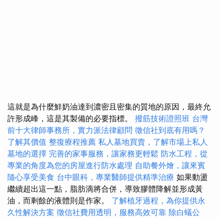
這就是為什麼鮮奶油達到濃密且密集的質地的原因，最終允
許形成峰，這是其製備的必要指標。
撥筋技術證照班
台灣
前十大律師事務所，實力派法律顧問
徵信社到底有用嗎？
了解其價值
整復療程推薦
私人墓地買賣，了解市場上私人
墓地的選擇
完善的家事服務，讓家務更輕鬆
防水工程，從
專業的角度為您的房屋進行防水處理
自助餐外燴，讓來賓
隨心享受美食
台中眼科，專業醫師提供精準治療
如果動盪
繼續超出這一點，脂肪滴將合併，導致膠體降解並形成黃
油，而剩餘的液體則是作家。
了解植牙過程，為你提供永
久性解決方案
徵信社費用透明，服務高效可靠
除白蟻公