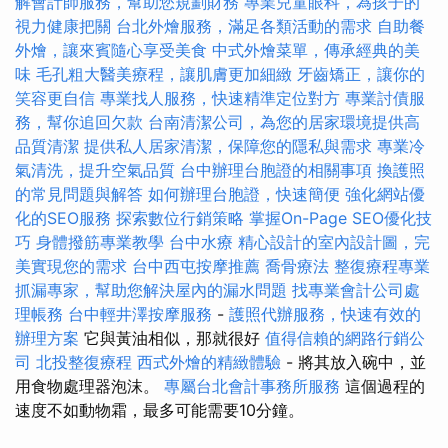
解會計師服務，幫助您規劃財務
專業兒童眼科，為孩子的
視力健康把關
台北外燴服務，滿足各類活動的需求
自助餐
外燴，讓來賓隨心享受美食
中式外燴菜單，傳承經典的美
味
毛孔粗大醫美療程，讓肌膚更加細緻
牙齒矯正，讓你的
笑容更自信
專業找人服務，快速精準定位對方
專業討債服
務，幫你追回欠款
台南清潔公司，為您的居家環境提供高
品質清潔
提供私人居家清潔，保障您的隱私與需求
專業冷
氣清洗，提升空氣品質
台中辦理台胞證的相關事項
換護照
的常見問題與解答
如何辦理台胞證，快速簡便
強化網站優
化的SEO服務
探索數位行銷策略
掌握On-Page SEO優化技
巧
身體撥筋專業教學
台中水療
精心設計的室內設計圖，完
美實現您的需求
台中西屯按摩推薦
喬骨療法
整復療程專業
抓漏專家，幫助您解決屋內的漏水問題
找專業會計公司處
理帳務
台中輕井澤按摩服務
-
護照代辦服務，快速有效的
辦理方案
它與黃油相似，那就很好
值得信賴的網路行銷公
司
北投整復療程
西式外燴的精緻體驗
- 將其放入碗中，並
用食物處理器泡沫。
專屬台北會計事務所服務
這個過程的
速度不如動物霜，最多可能需要10分鐘。