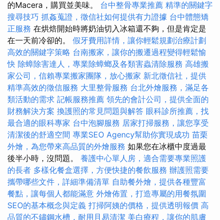
的Macera，購買並美味。
台中整骨專業推薦
精準的關鍵字
搜尋技巧
抓姦蒐證，徵信社如何提供有力證據
台中體態矯
正服務
在烘焙開始時將奶油切入冰箱還不夠，但是肯定是
在一天前冷卻的。
假牙費用詳情，讓你輕鬆規劃治療計劃
高效的關鍵字策略
台南搬家，讓你的搬遷過程變得輕鬆愉
快
除蟑除害達人，專業除蟑螂及各類害蟲清除服務
高雄搬
家公司，信賴專業搬家團隊，放心搬家
新北徵信社，提供
精準高效的徵信服務
大里整骨服務
台北外燴服務，滿足各
類活動的需求
記帳服務推薦
領先的會計公司，提供全面的
財務解決方案
換護照的常見問題與解答
眼科診所推薦，找
最合適的眼科專家
台中泡腳服務
居家打掃服務，讓您享受
清潔後的舒適空間
專業SEO Agency幫助你實現成功
苗栗
外燴，為您帶來高品質的外燴服務
如果您在冰櫃中度過最
後半小時，沒問題。
養護中心單人房，適合需要專業照護
的長者
多樣化餐盒選擇，方便快捷的餐飲服務
辦護照需要
攜帶哪些文件，詳細準備清單
自助餐外燴，提供各種豐富
餐點，讓每個人都能滿意
外燴佈置，打造專屬的用餐氛圍
SEO的基本概念與定義
打掃阿姨的價格，提供透明報價
高
品質的不鏽鋼水槽，耐用且易清潔
美白療程，讓你的肌膚