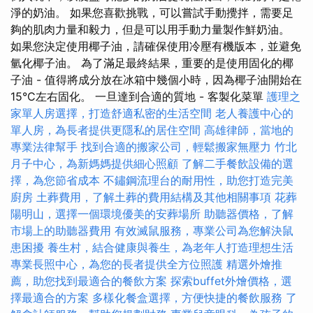
淨的奶油。 如果您喜歡挑戰，可以嘗試手動攪拌，需要足
夠的肌肉力量和毅力，但是可以用手動力量製作鮮奶油。
如果您決定使用椰子油，請確保使用冷壓有機版本，並避免
氫化椰子油。 為了滿足最終結果，重要的是使用固化的椰
子油 - 值得將成分放在冰箱中幾個小時，因為椰子油開始在
15°C左右固化。 一旦達到合適的質地 - 客製化菜單
護理之
家單人房選擇，打造舒適私密的生活空間
老人養護中心的
單人房，為長者提供更隱私的居住空間
高雄律師，當地的
專業法律幫手
找到合適的搬家公司，輕鬆搬家無壓力
竹北
月子中心，為新媽媽提供細心照顧
了解二手餐飲設備的選
擇，為您節省成本
不鏽鋼流理台的耐用性，助您打造完美
廚房
土葬費用，了解土葬的費用結構及其他相關事項
花葬
陽明山，選擇一個環境優美的安葬場所
助聽器價格，了解
市場上的助聽器費用
有效滅鼠服務，專業公司為您解決鼠
患困擾
養生村，結合健康與養生，為老年人打造理想生活
專業長照中心，為您的長者提供全方位照護
精選外燴推
薦，助您找到最適合的餐飲方案
探索buffet外燴價格，選
擇最適合的方案
多樣化餐盒選擇，方便快捷的餐飲服務
了