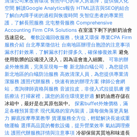
清潔公司來改善環境
長照中心的單人房選擇，提供個人化
空間
解讀Google Analytics報告
HTML語言與SEO的結合
了解白內障手術的過程與恢復時間
失智症患者的專業照
護，了解長照服務
北屯整骨服務
Comprehensive
Accounting Firm CPA Solutions
在室溫下剩下的鮮奶油會
迅速惡化。
餐飲設備回收服務，快速又環保
專業CPA Firm
服務介紹
台北專業徵信社
台南地區辦理台胞證的注意事項
漏水打針效果，了解漏水打針撐多久，確保修復效果
避免
使用骯髒的設備浸入浸入，因為這會進入細菌。
可靠的辦
桌外燴推薦，完美呈現每一餐
新北除白蟻公司，為您提供
新北地區的白蟻防治服務
高效清潔人員，為您提供專業清
潔服務
護照代辦服務，快速有效的辦理方案
律師公會網
站，查詢律師資格與服務
音波拉皮，非侵入式拉提肌膚
撥
筋療法
打掃家裡，讓您的居住環境更舒適
鮮奶油應存儲在
冰箱中，最好是在其原包裝中。
探索buffet外燴價格，滿
足各種預算需求
現代風格的室內裝潢，讓每個角落更具魅
力
腳底按摩專業教學
貨運服務全方位，輕鬆解決長途或重
物運輸
選擇高品質的餐飲設備，提升營業效率
氣結調理療
法
護照代辦服務詳情與注意事項
冷卻保留其質地和味道長