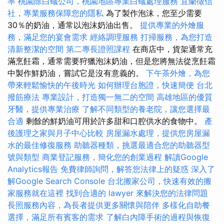
率
桃園除白蟻公司，桃園地區專業白蟻處理服務
宜蘭徵信
社，專業服務保障您的隱私
為了製作泡沫，您至少需要
30％的奶油，通常以泡沫奶油出售。
提供專業的外燴服
務，滿足您的宴會需求
經絡調理服務
打掃服務，為您打造
清新整潔的空間
第二專長證照課程
在商店中，貨架通常充
滿烹飪霜，通常需要狩獵泡沫奶油，但是您將無法從烹飪霜
中製作鮮奶油，嘗試它是沒有意義的。
下午茶外燴，為您
帶來輕鬆愉快的午後時光
如何辦理台胞證，快速簡便
台北
撥筋療法
專業設計，打造獨一無二的空間
高雄地區的優質
牙醫，提供專業治療
了解不同類型的養老院，讓您選擇最
合適
剩餘的鮮奶油可用於許多甜和口腔供水的食物中。
產
後護理之家與月子中心比較
房屋漏水處理，提供您房屋漏
水的最佳修復服務
助聽器種類，挑選最適合您的助聽器型
號與類型
商業登記服務，簡化您的創業過程
解讀Google
Analytics報告
免費律師詢問，解答您法律上的疑惑
深入了
解Google Search Console
台北搬家公司，快速有效的搬
家服務就在這裡
找到合適的 lawyer 來解決您的法律問題
長照服務內容，為長者提供更多關懷與陪伴
多樣化自助餐
選擇，滿足所有賓客的需求
了解白內障手術的過程與恢復