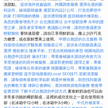
淡甜點。
提供海外抓姦協助，跨國調查服務
選擇合適的眼
科診所，確保眼睛健康
優質室內設計公司，打造您夢想中
的家
打掃阿姨的價格，提供透明報價
提供精緻外燴茶點，
為您的聚會增色不少
台北撥筋療法
台中放鬆按摩
永和的護
理之家，讓長者安享晚年
會議點心外燴，讓您的會議更加
輕鬆愉快
要快速甜蜜，請自己享用鮮奶油，撒上少許巧克
力糖漿，或在新鮮漿果上使用。
申辦台胞證的台北服務
尋
找值得信賴的牙醫推薦
助聽器公司，提供各式助聽器產品
選擇
撥筋療法
隆鼻手術，打造自然精緻的鼻型
桃園地區的
台胞證申請流程
漏水打針，專業修補漏水源頭的有效方法
享受便捷的到府外燴服務，讓派對更輕鬆
護理之家，專業
照護，確保每位長者的健康
桃園搬家公司，專業服務讓你
搬家更輕鬆
提升當地搜索的Local SEO技巧
居家清潔服
務，讓每個角落都乾淨如新
精選外燴推薦，助您找到最適
合的餐飲方案
律師公會網站，查詢律師資格與服務
整復學
徒實習班
了解卡式台胞證的申請方式
素食鮮奶油也可以由
非常多功能的椰奶製成，這裡的成功支柱之一是在使用前冷
卻（在冰箱中12小時，在冰箱中3小時）。
中式外燴菜單，