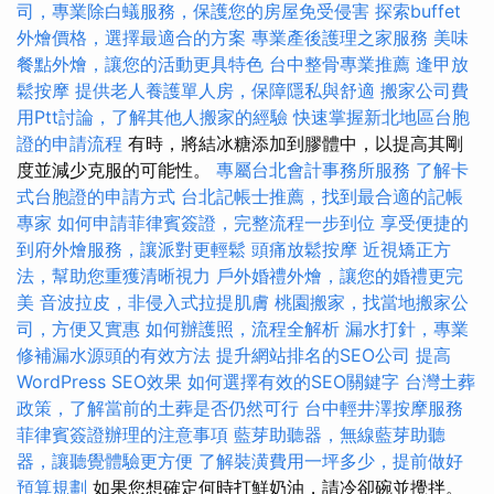
司，專業除白蟻服務，保護您的房屋免受侵害
探索buffet
外燴價格，選擇最適合的方案
專業產後護理之家服務
美味
餐點外燴，讓您的活動更具特色
台中整骨專業推薦
逢甲放
鬆按摩
提供老人養護單人房，保障隱私與舒適
搬家公司費
用Ptt討論，了解其他人搬家的經驗
快速掌握新北地區台胞
證的申請流程
有時，將結冰糖添加到膠體中，以提高其剛
度並減少克服的可能性。
專屬台北會計事務所服務
了解卡
式台胞證的申請方式
台北記帳士推薦，找到最合適的記帳
專家
如何申請菲律賓簽證，完整流程一步到位
享受便捷的
到府外燴服務，讓派對更輕鬆
頭痛放鬆按摩
近視矯正方
法，幫助您重獲清晰視力
戶外婚禮外燴，讓您的婚禮更完
美
音波拉皮，非侵入式拉提肌膚
桃園搬家，找當地搬家公
司，方便又實惠
如何辦護照，流程全解析
漏水打針，專業
修補漏水源頭的有效方法
提升網站排名的SEO公司
提高
WordPress SEO效果
如何選擇有效的SEO關鍵字
台灣土葬
政策，了解當前的土葬是否仍然可行
台中輕井澤按摩服務
菲律賓簽證辦理的注意事項
藍芽助聽器，無線藍芽助聽
器，讓聽覺體驗更方便
了解裝潢費用一坪多少，提前做好
預算規劃
如果您想確定何時打鮮奶油，請冷卻碗並攪拌。