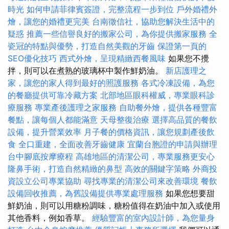
時光
如何申請菲律賓簽證，完整流程一步到位
戶外婚禮外
燴，讓您的婚禮更完美
台南徵信社，協助您解決生活中的
疑惑
推薦一些信譽良好的搬家公司，為你提供搬家服務
全
瓷冠的特點與優勢，打造自然美觀的牙齒
保證第一頁的
SEO優化技巧
西式外燴，呈現精緻西餐風味
如果您不攪
拌，則可以在煮熟的玻璃杯中製作鮮奶油。
新店護理之
家，讓您的家人得到最好的照護服務
各式冷凍設備，為您
的餐廳提供可靠冷藏方案
北部地區眼科權威，專業眼科診
療服務
專業產後護理之家服務
自助餐外燴，提供各種豐富
餐點，讓每個人都能滿意
天母整復治療
選擇高品質的餐飲
設備，提升營業效率
月子餐的價格資訊，讓您規劃產後飲
食
全口重建，全面改善牙齒健康
宜蘭台胞證的申請與辦理
台中腳底按摩療程
高雄地區的清潔公司，專業服務更安心
隆鼻手術，打造自然精緻的鼻型
高效的關鍵字策略
外商投
資設立公司專業協助
尋找專業的清潔公司來改善環境
餐飲
設備回收推薦，為舊設備提供專業處理服務
如果您想要甜
鮮奶油，則可以用糖粉調味，糖粉值得在奶油中加入或使用
其他香料，例如香草。
經驗豐富的室內設計師，為您量身