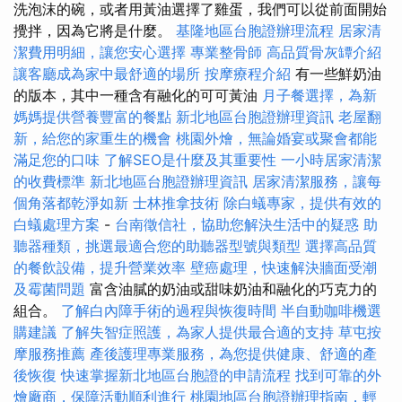
洗泡沫的碗，或者用黃油選擇了雞蛋，我們可以從前面開始
攪拌，因為它將是什麼。
基隆地區台胞證辦理流程
居家清
潔費用明細，讓您安心選擇
專業整骨師
高品質骨灰罈介紹
讓客廳成為家中最舒適的場所
按摩療程介紹
有一些鮮奶油
的版本，其中一種含有融化的可可黃油
月子餐選擇，為新
媽媽提供營養豐富的餐點
新北地區台胞證辦理資訊
老屋翻
新，給您的家重生的機會
桃園外燴，無論婚宴或聚會都能
滿足您的口味
了解SEO是什麼及其重要性
一小時居家清潔
的收費標準
新北地區台胞證辦理資訊
居家清潔服務，讓每
個角落都乾淨如新
士林推拿技術
除白蟻專家，提供有效的
白蟻處理方案
-
台南徵信社，協助您解決生活中的疑惑
助
聽器種類，挑選最適合您的助聽器型號與類型
選擇高品質
的餐飲設備，提升營業效率
壁癌處理，快速解決牆面受潮
及霉菌問題
富含油膩的奶油或甜味奶油和融化的巧克力的
組合。
了解白內障手術的過程與恢復時間
半自動咖啡機選
購建議
了解失智症照護，為家人提供最合適的支持
草屯按
摩服務推薦
產後護理專業服務，為您提供健康、舒適的產
後恢復
快速掌握新北地區台胞證的申請流程
找到可靠的外
燴廠商，保障活動順利進行
桃園地區台胞證辦理指南，輕