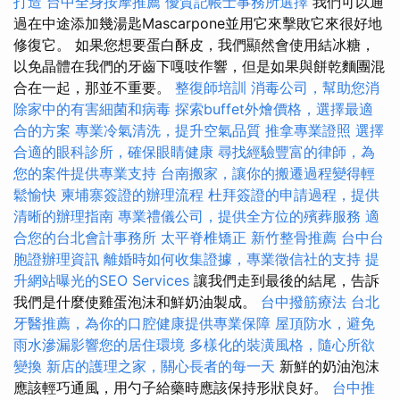
打造
台中全身按摩推薦
優質記帳士事務所選擇
我們可以通
過在中途添加幾湯匙Mascarpone並用它來擊敗它來很好地
修復它。 如果您想要蛋白酥皮，我們顯然會使用結冰糖，
以免晶體在我們的牙齒下嘎吱作響，但是如果與餅乾麵團混
合在一起，那並不重要。
整復師培訓
消毒公司，幫助您消
除家中的有害細菌和病毒
探索buffet外燴價格，選擇最適
合的方案
專業冷氣清洗，提升空氣品質
推拿專業證照
選擇
合適的眼科診所，確保眼睛健康
尋找經驗豐富的律師，為
您的案件提供專業支持
台南搬家，讓你的搬遷過程變得輕
鬆愉快
柬埔寨簽證的辦理流程
杜拜簽證的申請過程，提供
清晰的辦理指南
專業禮儀公司，提供全方位的殯葬服務
適
合您的台北會計事務所
太平脊椎矯正
新竹整骨推薦
台中台
胞證辦理資訊
離婚時如何收集證據，專業徵信社的支持
提
升網站曝光的SEO Services
讓我們走到最後的結尾，告訴
我們是什麼使雞蛋泡沫和鮮奶油製成。
台中撥筋療法
台北
牙醫推薦，為你的口腔健康提供專業保障
屋頂防水，避免
雨水滲漏影響您的居住環境
多樣化的裝潢風格，隨心所欲
變換
新店的護理之家，關心長者的每一天
新鮮的奶油泡沫
應該輕巧通風，用勺子給藥時應該保持形狀良好。
台中推