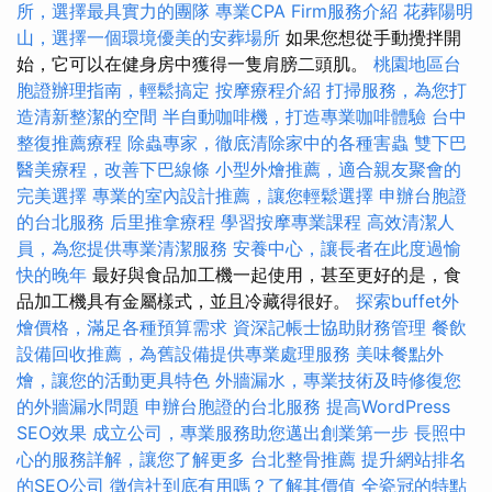
所，選擇最具實力的團隊
專業CPA Firm服務介紹
花葬陽明
山，選擇一個環境優美的安葬場所
如果您想從手動攪拌開
始，它可以在健身房中獲得一隻肩膀二頭肌。
桃園地區台
胞證辦理指南，輕鬆搞定
按摩療程介紹
打掃服務，為您打
造清新整潔的空間
半自動咖啡機，打造專業咖啡體驗
台中
整復推薦療程
除蟲專家，徹底清除家中的各種害蟲
雙下巴
醫美療程，改善下巴線條
小型外燴推薦，適合親友聚會的
完美選擇
專業的室內設計推薦，讓您輕鬆選擇
申辦台胞證
的台北服務
后里推拿療程
學習按摩專業課程
高效清潔人
員，為您提供專業清潔服務
安養中心，讓長者在此度過愉
快的晚年
最好與食品加工機一起使用，甚至更好的是，食
品加工機具有金屬樣式，並且冷藏得很好。
探索buffet外
燴價格，滿足各種預算需求
資深記帳士協助財務管理
餐飲
設備回收推薦，為舊設備提供專業處理服務
美味餐點外
燴，讓您的活動更具特色
外牆漏水，專業技術及時修復您
的外牆漏水問題
申辦台胞證的台北服務
提高WordPress
SEO效果
成立公司，專業服務助您邁出創業第一步
長照中
心的服務詳解，讓您了解更多
台北整骨推薦
提升網站排名
的SEO公司
徵信社到底有用嗎？了解其價值
全瓷冠的特點