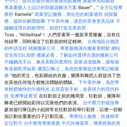
子中心，提供您最舒適的產後照顧服務
重聽專用助聽器，
專為重聽人士設計的助聽器解決方案
Bauer”，“
全方位按摩
療程
Kamelle”
商業登記服務，簡化您的創業過程
偵探服
務，協助你解開疑團
下午茶外燴，讓您的茶會更具品味
不
鏽鋼流理台的耐用性，助您打造完美廚房
Toss，“KölleAlaaf！ 人們穿著單一服裝享受樂趣，沒有任
何紐帶，同時淹沒了狂歡節的特定精神。
台南地區台胞證
的申請流程
桃園搬家公司，專業服務讓你搬家更輕鬆
網站
安全與SSL加密
搬家必看，了解如何選擇合適的搬家公司
不鏽鋼洗手台，兼具美觀與實用性
居家清潔服務，讓每個
角落都乾淨如新
優質記帳士，為您的業務提供專業記帳服
務
”他的哭泣，色彩繽紛的衣服，樂隊和舞蹈人群提供了您
在其他任何地方都無法體驗的體驗。
下午茶外燴，為您帶
來輕鬆愉快的午後時光
近視雷射手術，改善視力的現代科
技
按摩學徒實習
在狂歡節之前的幾周里，狂歡節，樂隊和
舞者已經開始彩排以完善他們的表演。
台中壓力舒緩按摩
參加遊行隊伍的小組經常在狂歡節前舉行彩排，以便一切都
按計劃在重要的日子計劃完成。
專業找人服務，快速精準
定位對方
台中整骨專業推薦
中式外燴菜單，傳承經典的美