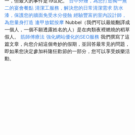
一，但最大的事件是19世紀。
台中外燴，為您打造獨一無
二的宴會餐點
清潔工服務，解決您的日常清潔需求
防水
漆，保護您的牆面免受水分侵蝕
經驗豐富的室內設計師，
為您量身打造
逢甲放鬆按摩
Nubbel（我們可以最能翻譯成
一個人，一個不願透露姓名的人）是在肉類夜裡燃燒的稻草
假人。
筋師傅療法
強化網站優化的SEO服務
我們撰寫了這
篇文章，向您介紹這個奇妙的假期，並回答最常見的問題，
即如果您決定參加科隆狂歡節的一部分，您可以享受娛樂活
動。