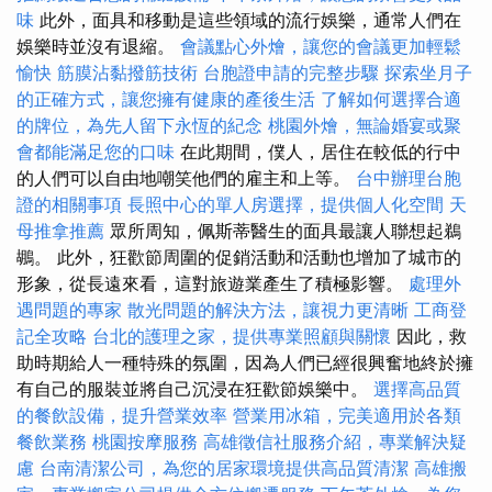
味
此外，面具和移動是這些領域的流行娛樂，通常人們在
娛樂時並沒有退縮。
會議點心外燴，讓您的會議更加輕鬆
愉快
筋膜沾黏撥筋技術
台胞證申請的完整步驟
探索坐月子
的正確方式，讓您擁有健康的產後生活
了解如何選擇合適
的牌位，為先人留下永恆的紀念
桃園外燴，無論婚宴或聚
會都能滿足您的口味
在此期間，僕人，居住在較低的行中
的人們可以自由地嘲笑他們的雇主和上等。
台中辦理台胞
證的相關事項
長照中心的單人房選擇，提供個人化空間
天
母推拿推薦
眾所周知，佩斯蒂醫生的面具最讓人聯想起鵜
鶘。 此外，狂歡節周圍的促銷活動和活動也增加了城市的
形象，從長遠來看，這對旅遊業產生了積極影響。
處理外
遇問題的專家
散光問題的解決方法，讓視力更清晰
工商登
記全攻略
台北的護理之家，提供專業照顧與關懷
因此，救
助時期給人一種特殊的氛圍，因為人們已經很興奮地終於擁
有自己的服裝並將自己沉浸在狂歡節娛樂中。
選擇高品質
的餐飲設備，提升營業效率
營業用冰箱，完美適用於各類
餐飲業務
桃園按摩服務
高雄徵信社服務介紹，專業解決疑
慮
台南清潔公司，為您的居家環境提供高品質清潔
高雄搬