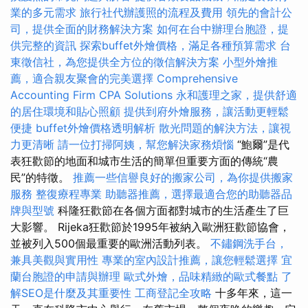
業的多元需求
旅行社代辦護照的流程及費用
領先的會計公
司，提供全面的財務解決方案
如何在台中辦理台胞證，提
供完整的資訊
探索buffet外燴價格，滿足各種預算需求
台
東徵信社，為您提供全方位的徵信解決方案
小型外燴推
薦，適合親友聚會的完美選擇
Comprehensive
Accounting Firm CPA Solutions
永和護理之家，提供舒適
的居住環境和貼心照顧
提供到府外燴服務，讓活動更輕鬆
便捷
buffet外燴價格透明解析
散光問題的解決方法，讓視
力更清晰
請一位打掃阿姨，幫您解決家務煩惱
“鮑爾”是代
表狂歡節的地面和城市生活的簡單但重要方面的傳統“農
民”的特徵。
推薦一些信譽良好的搬家公司，為你提供搬家
服務
整復療程專業
助聽器推薦，選擇最適合您的助聽器品
牌與型號
科隆狂歡節在各個方面都對城市的生活產生了巨
大影響。 Rijeka狂歡節於1995年被納入歐洲狂歡節協會，
並被列入500個最重要的歐洲活動列表。
不鏽鋼洗手台，
兼具美觀與實用性
專業的室內設計推薦，讓您輕鬆選擇
宜
蘭台胞證的申請與辦理
歐式外燴，品味精緻的歐式餐點
了
解SEO是什麼及其重要性
工商登記全攻略
十多年來，這一