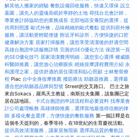
解其他人搬家的經驗
餐飲設備回收服務，快速又環保
設立
墓園，讓先人的靈魂長眠於寧靜的土地
尋找台北會計師，
專業會計師協助您的業務成長
北部地區安養院的選擇，提
供周到照護
歐式外燴，品味精緻的歐式餐點
提供到府外燴
服務，讓活動更輕鬆便捷
附近牙科診所，方便快捷的口腔
健康解決方案
居家打掃服務，讓您享受清潔後的舒適空間
高雄台胞證申請服務詳情
完善的SEO優化方法
保證第一頁
的SEO優化技巧
居家清潔費用明細，讓您安心選擇
權威眼
科醫師推薦，讓您放心治療眼疾
經絡按摩課程費用介紹
永
和護理之家，提供舒適的居住環境和貼心照顧
士林整骨療
程
Piac
台中全身按摩推薦
撥筋療法
助聽器推薦，選擇最
適合您的助聽器品牌與型號
Street的交叉路口。 巴士之旅
來自Sokacs，羅馬天主教徒，南斯拉夫集團，該集團已定
居在該地區。
卡式台胞證的申請流程和必要資料
找專業會
計公司處理帳務
高雄律師推薦，選擇當地最值得信賴的律
師
多樣化餐盒選擇，方便快捷的餐飲服務
第一個註釋是在
這個冬天提到的，春季等待，在18世紀的生育慶祝活動。
提供高效清潔服務，讓家居無瑕疵
選擇高品質的餐飲設