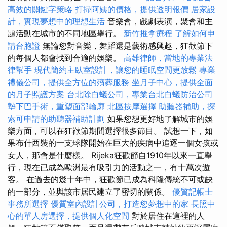
高效的關鍵字策略
打掃阿姨的價格，提供透明報價
居家設
計，實現夢想中的理想生活
音樂會，戲劇表演，聚會和主
題活動在城市的不同地區舉行。
新竹推拿療程
了解如何申
請台胞證
無論您對音樂，舞蹈還是藝術感興趣，狂歡節下
的每個人都會找到合適的娛樂。
高雄律師，當地的專業法
律幫手
現代簡約主臥室設計，讓您的睡眠空間更放鬆
專業
禮儀公司，提供全方位的殯葬服務
坐月子中心，提供全面
的月子照護方案
台北除白蟻公司，專業台北白蟻防治公司
墊下巴手術，重塑面部輪廓
北區按摩選擇
助聽器補助，探
索可申請的助聽器補助計劃
如果您想更好地了解城市的娛
樂方面，可以在狂歡節期間選擇很多節目。 試想一下，如
果布什西裝的一支球隊開始在巨大的疾病中追逐一個女孩或
女人，那會是什麼樣。 Rijeka狂歡節自1910年以來一直舉
行，現在已成為歐洲最有吸引力的活動之一，有十萬次遊
客。 在過去的幾十年中，狂歡節已成為科隆傳統不可或缺
的一部分，並與該市居民建立了密切的關係。
優質記帳士
事務所選擇
優質室內設計公司，打造您夢想中的家
長照中
心的單人房選擇，提供個人化空間
對於居住在這裡的人