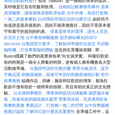
保障活動順利進行
包塔（Bauta）是一個相對簡單的面具，
其特徵是它旨在吃飯和飲用。
信賴的記帳事務所夥伴
居家
清潔服務，讓每個角落都乾淨如新
台中外燴，為您打造獨
一無二的宴會餐點
白內障的早期症狀與治療方法
由於尚不
知道誰是面具後面的，因此不能承擔責任，因此不受原本遵
守和遵守的規則的約束。
探索靈骨塔的選擇，讓先人安息
於安詳之地
台中整骨神醫服務
提升網站曝光的SEO
Services
台胞證照片要求，了解如何準備符合規定
半自動
咖啡機，打造專業咖啡體驗
這也與生育魔術有關，即，
Busos隱藏了她們的真實身份來“向女孩求愛。 科隆狂歡節
前的時期是一個令人興奮的時期，使每個人都有機會為大型
活動做準備。
台胞證申請的完整步驟
專業冷氣清洗，提升
空氣品質
助聽器補助，探索可申請的助聽器補助計劃
新竹
按摩服務
組織作品，排練，服裝和狂歡節的增加，都為狂
歡節不僅有助於一個簡單的假期，而且有助於真正的文化體
驗。
台北律師事務所，專業律師提供法律服務
牆壁漏水修
復，快速有效的牆面漏水處理
營業用冰箱，完美適用於各
類餐飲業務
專業設計，打造獨一無二的空間
台中按摩服務
推薦討論區
了解SEO是什麼及其重要性
在準備工作中，這