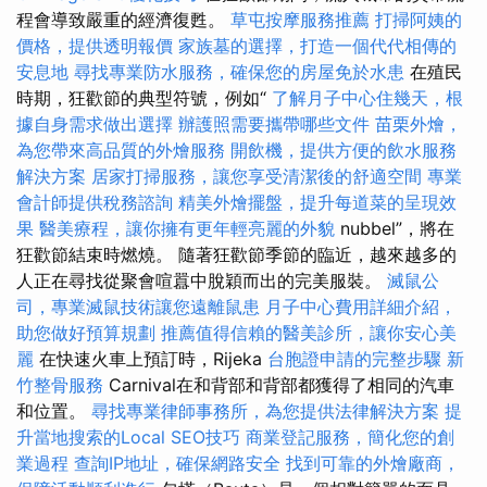
程會導致嚴重的經濟復甦。
草屯按摩服務推薦
打掃阿姨的
價格，提供透明報價
家族墓的選擇，打造一個代代相傳的
安息地
尋找專業防水服務，確保您的房屋免於水患
在殖民
時期，狂歡節的典型符號，例如“
了解月子中心住幾天，根
據自身需求做出選擇
辦護照需要攜帶哪些文件
苗栗外燴，
為您帶來高品質的外燴服務
開飲機，提供方便的飲水服務
解決方案
居家打掃服務，讓您享受清潔後的舒適空間
專業
會計師提供稅務諮詢
精美外燴擺盤，提升每道菜的呈現效
果
醫美療程，讓你擁有更年輕亮麗的外貌
nubbel”，將在
狂歡節結束時燃燒。 隨著狂歡節季節的臨近，越來越多的
人正在尋找從聚會喧囂中脫穎而出的完美服裝。
滅鼠公
司，專業滅鼠技術讓您遠離鼠患
月子中心費用詳細介紹，
助您做好預算規劃
推薦值得信賴的醫美診所，讓你安心美
麗
在快速火車上預訂時，Rijeka
台胞證申請的完整步驟
新
竹整骨服務
Carnival在和背部和背部都獲得了相同的汽車
和位置。
尋找專業律師事務所，為您提供法律解決方案
提
升當地搜索的Local SEO技巧
商業登記服務，簡化您的創
業過程
查詢IP地址，確保網路安全
找到可靠的外燴廠商，