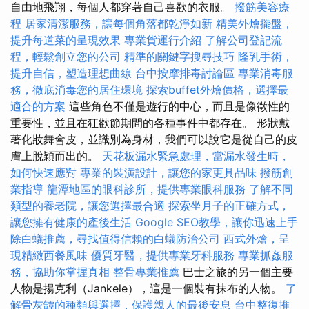
自由地飛翔，每個人都穿著自己喜歡的衣服。
撥筋美容療
程
居家清潔服務，讓每個角落都乾淨如新
精美外燴擺盤，
提升每道菜的呈現效果
專業貨運行介紹
了解公司登記流
程，輕鬆創立您的公司
精準的關鍵字搜尋技巧
隆乳手術，
提升自信，塑造理想曲線
台中按摩排毒討論區
專業消毒服
務，徹底消毒您的居住環境
探索buffet外燴價格，選擇最
適合的方案
這些角色不僅是遊行的中心，而且是像徵性的
重要性，並且在狂歡節期間的各種事件中都存在。 形狀戴
著化妝舞會皮，並識別為身材，我們可以說它是從自己的皮
膚上脫穎而出的。
天花板漏水緊急處理，當漏水發生時，
如何快速應對
專業的裝潢設計，讓您的家更具品味
撥筋創
業指導
龍潭地區的眼科診所，提供專業眼科服務
了解不同
類型的養老院，讓您選擇最合適
探索坐月子的正確方式，
讓您擁有健康的產後生活
Google SEO教學，讓你迅速上手
除白蟻推薦，尋找值得信賴的白蟻防治公司
西式外燴，呈
現精緻西餐風味
優質牙醫，提供專業牙科服務
專業抓姦服
務，協助你掌握真相
整骨專業推薦
巴士之旅的另一個主要
人物是揚克利（Jankele），這是一個裝有抹布的人物。
了
解骨灰罈的種類與選擇，保護親人的最後安息
台中整復推