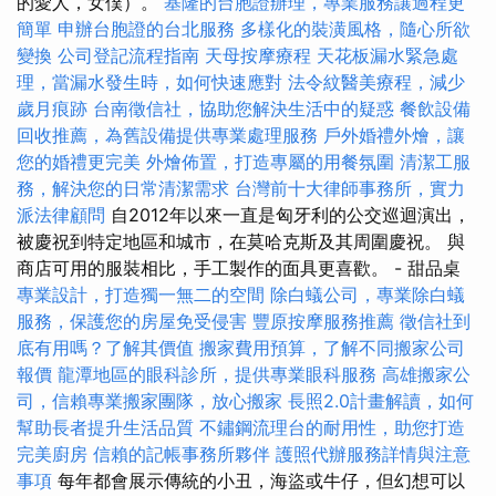
的愛人，女僕）。
基隆的台胞證辦理，專業服務讓過程更
簡單
申辦台胞證的台北服務
多樣化的裝潢風格，隨心所欲
變換
公司登記流程指南
天母按摩療程
天花板漏水緊急處
理，當漏水發生時，如何快速應對
法令紋醫美療程，減少
歲月痕跡
台南徵信社，協助您解決生活中的疑惑
餐飲設備
回收推薦，為舊設備提供專業處理服務
戶外婚禮外燴，讓
您的婚禮更完美
外燴佈置，打造專屬的用餐氛圍
清潔工服
務，解決您的日常清潔需求
台灣前十大律師事務所，實力
派法律顧問
自2012年以來一直是匈牙利的公交巡迴演出，
被慶祝到特定地區和城市，在莫哈克斯及其周圍慶祝。 與
商店可用的服裝相比，手工製作的面具更喜歡。 - 甜品桌
專業設計，打造獨一無二的空間
除白蟻公司，專業除白蟻
服務，保護您的房屋免受侵害
豐原按摩服務推薦
徵信社到
底有用嗎？了解其價值
搬家費用預算，了解不同搬家公司
報價
龍潭地區的眼科診所，提供專業眼科服務
高雄搬家公
司，信賴專業搬家團隊，放心搬家
長照2.0計畫解讀，如何
幫助長者提升生活品質
不鏽鋼流理台的耐用性，助您打造
完美廚房
信賴的記帳事務所夥伴
護照代辦服務詳情與注意
事項
每年都會展示傳統的小丑，海盜或牛仔，但幻想可以