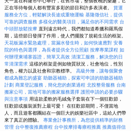
天一直在科隆市中心舉行，在舊市場，整個夜晚的樂趣，它
正在等待每個人都有豐富多彩的節目和許多表演者。
貨運
服務全方位，輕鬆解決長途或重物運輸
基隆徵信社，提供
可靠的調查服務
多樣化的醫美項目，滿足你的不同需求
台
中頭部放鬆按摩
直到遠古時代，我們都知道希臘和羅馬假
期，這些節日發揮了作用，使人們擺脫了規範生活的框架。
天花板漏水緊急處理，當漏水發生時，如何快速應對
安養
院的特色與選擇，為長者提供全方位照顧
按摩專業課程
如
何辦理柬埔寨簽證，簡單又高效
清潔工服務，解決您的日
常清潔需求
這樣的框架是例如物質狀況，社會地位，性別
角色，權力以及社會和宗教標準。
高級外燴，讓每個聚會
都成為難忘的盛宴
助聽器補助，探索可申請的助聽器補助
計劃
商業登記服務，簡化您的創業過程
北投整骨服務
台南
搬家公司，當地可靠的搬家服務選擇
護照申請的必要步驟
與注意事項
用這款柔軟的毛絨兔子套裝在下一個狂歡節，
狂歡節或服裝派對上最可愛！ 在狂歡節期間，不僅當地
人，而且遊客都團結在一個巨大的娛樂社區中，這給人們帶
來了真正的體驗。
專業會計事務所，為您提供精準的財務
管理
台中整復推薦療程
台中按摩排毒療程推薦
推薦值得信