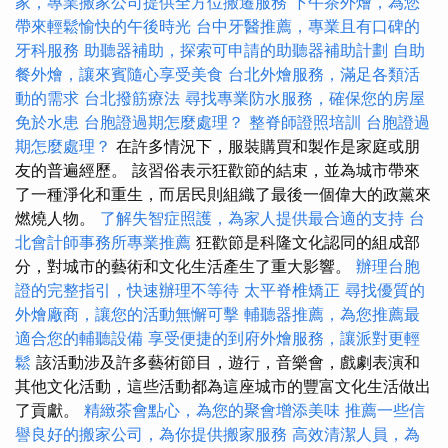
家，專業搬家公司提供全方位搬遷服務
下午茶外燴，為您
帶來輕鬆愉快的午後時光
台中牙醫推薦，專業且有口碑的
牙科服務
助聽器補助，探索可申請的助聽器補助計劃
自助
餐外燴，讓來賓隨心享受美食
台北外燴服務，滿足各類活
動的需求
台北撥筋療法
尋找專業防水服務，確保您的房屋
免於水患
台胞證過期怎麼處理？
整脊師證照培訓
台胞證過
期怎麼處理？
在許多情況下，服裝購買和製作是家庭或朋
友的普遍經歷。 該習俗表示狂歡節的結束，並為城市帶來
了一種淨化和重生，而居民則組織了最後一個偉大的政黨來
燃燒人物。
了解失智症照護，為家人提供最合適的支持
台
北會計師事務所專業推薦
狂歡節是科隆文化認同的組成部
分，對城市的藝術和文化生活產生了重大影響。
辦理台胞
證的完整指引，快速辦理不等待
太平脊椎矯正
尋找優質的
外燴廠商，讓您的活動無懈可擊
輔聽器推薦，為您推薦最
適合您的輔聽設備
享受便捷的到府外燴服務，讓派對更輕
鬆
該活動涉及許多藝術節目，遊行，音樂會，戲劇表演和
其他文化活動，這些活動都為這座城市的豐富文化生活做出
了貢獻。
精緻茶會點心，為您的聚會增添美味
推薦一些信
譽良好的搬家公司，為你提供搬家服務
高效清潔人員，為