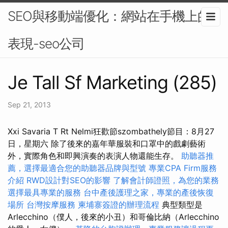
SEO與移動端優化：網站在手機上的
表現-seo公司
Je Tall Sf Marketing (285)
Sep 21, 2013
Xxi Savaria T Rt Nelmi狂歡節szombathely節目：8月27
日，星期六 除了後來的嘉年華服裝和口罩中的戲劇藝術
外，實際角色和即興演奏的表演人物還能生存。
助聽器推
薦，選擇最適合您的助聽器品牌與型號
專業CPA Firm服務
介紹
RWD設計對SEO的影響
了解會計師證照，為您的業務
選擇最具專業的服務
台中產後護理之家，專業的產後恢復
場所
台灣按摩服務
柬埔寨簽證的辦理流程
典型類型是
Arlecchino（僕人，後來的小丑）和哥倫比納（Arlecchino