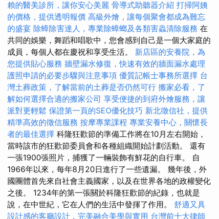
賴的醫美診所，讓你安心美麗
骨導式助聽器介紹
打掃阿姨
的價格，提供透明報價
高級外燴，讓每個聚會都成為難忘
的盛宴
除蟑除害達人，專業除蟑螂及各類害蟲清除服務
在
共同的娛樂，舞蹈和唱歌中，您會感到自己是一個大家庭的
成員，每個人都在慶祝和享受生活。
新店區的安養院，為
您提供貼心服務
牆壁漏水修復，快速有效的牆面漏水處理
護照申請的必要步驟與注意事項
優質記帳士事務所選擇
台
灣土葬政策，了解當前的土葬是否仍然可行
搬家必看，了
解如何選擇合適的搬家公司
享受便捷的到府外燴服務，讓
派對更輕鬆
保證第一頁的SEO優化技巧
新北徵信社，提供
精準高效的徵信服務
按摩專業課程
專業安養中心，關懷長
者的最佳選擇
科隆狂歡節的準備工作將在10月左右開始，
當時該市的狂歡節委員會和各種組織開始計劃活動。 還有
一張1900張照片，捕獲了一輛裝飾有鮮花的自行車。 自
1966年以來，每年8月20日進行了一些遺漏。 幾年後，外
國團體首先來自社會主義國家，以及在世界各地的政權變化
之後。 1234年的第一張關於科隆狂歡節的紀錄，也就是
說，在中世紀，它在人們的生活中發揮了作用。
舒適又具
設計感的客廳設計，完美融合美學與實用
台灣前十大律師