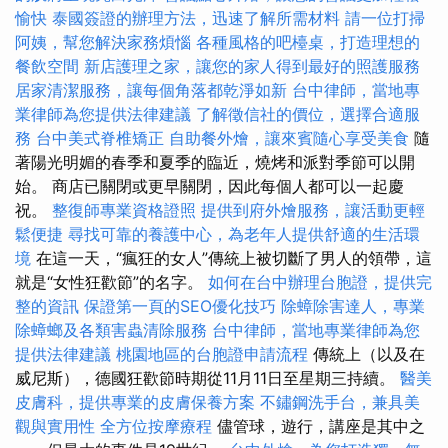
愉快
泰國簽證的辦理方法，迅速了解所需材料
請一位打掃
阿姨，幫您解決家務煩惱
各種風格的吧檯桌，打造理想的
餐飲空間
新店護理之家，讓您的家人得到最好的照護服務
居家清潔服務，讓每個角落都乾淨如新
台中律師，當地專
業律師為您提供法律建議
了解徵信社的價位，選擇合適服
務
台中美式脊椎矯正
自助餐外燴，讓來賓隨心享受美食
隨
著陽光明媚的春季和夏季的臨近，燒烤和派對季節可以開
始。 商店已關閉或更早關閉，因此每個人都可以一起慶
祝。
整復師專業資格證照
提供到府外燴服務，讓活動更輕
鬆便捷
尋找可靠的養護中心，為老年人提供舒適的生活環
境
在這一天，“瘋狂的女人”傳統上被切斷了男人的領帶，這
就是“女性狂歡節”的名字。
如何在台中辦理台胞證，提供完
整的資訊
保證第一頁的SEO優化技巧
除蟑除害達人，專業
除蟑螂及各類害蟲清除服務
台中律師，當地專業律師為您
提供法律建議
桃園地區的台胞證申請流程
傳統上（以及在
威尼斯），德國狂歡節時期從11月11日至星期三持續。
醫美
皮膚科，提供專業的皮膚保養方案
不鏽鋼洗手台，兼具美
觀與實用性
全方位按摩療程
儘管球，遊行，講座是其中之