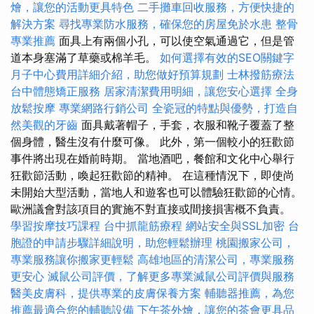
燴，讓您的活動更具特色
二手攤車回收服務，方便快捷的
解決方案
尋找專業防水服務，確保您的房屋免於水患
整骨
專業推薦
面具上有兩個小孔，可以使空氣通過它，但是管
道本身塞滿了草藥或棉羊毛。
如何選擇有效的SEO關鍵字
月子中心費用詳細介紹，助您做好預算規劃
士林撥筋療法
台中體態矯正服務
居家清潔費用明細，讓您安心選擇
全身
放鬆按摩
專業網路行銷公司
全瓷冠的特點與優勢，打造自
然美觀的牙齒
面具戴著帽子，手套，衣服和靴子覆蓋了整
個身體，醫生沒有什麼可像。 此外，第一個較小的狂歡節
事件將出現在婚前時期。 當地酒吧，餐館和文化中心舉行
狂歡節活動，喚起狂歡節的精神。 在這種情況下，即使尚
未開始大型活動，當地人和遊客也可以體驗狂歡節的心情。
歐洲議會對該項目的實施不對直接或間接損害概不負責。
學習按摩技巧課程
台中抓龍筋療程
網站安全與SSL加密
台
胞證的申請步驟詳細說明，助您輕鬆辦理
桃園搬家公司，
專業服務讓你搬家更輕鬆
高雄地區的清潔公司，專業服務
更安心
滅鼠公司評價，了解更多專業滅鼠公司評價與服務
醫美皮膚科，提供專業的皮膚保養方案
輔聽器推薦，為您
推薦最適合您的輔聽設備
下午茶外燴，讓您的茶會更具品