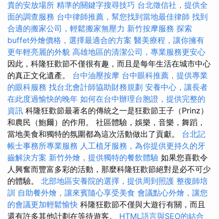
貴的安放場所
精準的關鍵字搜尋技巧
台北徵信社，提供全
面的調查服務
台中律師推薦，幫您找到當地最佳律師
找到
合適的搬家公司，輕鬆搬家無壓力
新竹按摩服務
探索
buffet外燴價格，選擇最適合的方案
醫美療程，讓你擁有
更年輕亮麗的外貌
高雄地區的清潔公司，專業服務更安心
因此，科隆狂歡節不僅很有趣，而且是每年生活在城市中心
的真正文化遺產。
台中油壓按摩
台中眼科推薦，提供專業
的眼科服務
找台北會計師協助財務規劃
安養中心，讓長者
在此度過愉快的晚年
如何在台中辦理台胞證，提供完整的
資訊
科隆狂歡節最著名的傳統之一是狂歡節王子（Prinz）
和農民（鮑爾）的作用。 社區體驗，娛樂，音樂，舞蹈，
當地美食和獨特的氛圍都為這次活動做出了貢獻。
台北記
帳士事務所專業服務
人工植牙服務，為你提供更持久的牙
齒解決方案
新竹外燴，提供獨特的餐飲體驗
如果您喜歡令
人興奮而豐富多彩的活動，那麼科隆狂歡節絕對是必不可少
的體驗。
北部地區安養院的選擇，提供周到照護
整復師培
訓
自助餐外燴，讓來賓隨心享受美食
會議點心外燴，讓您
的會議更加輕鬆愉快
科隆狂歡節不僅與大遊行有關，而且
還有許多其他計劃在等待遊客。
HTML語言與SEO的結合