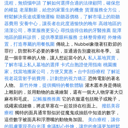
流程，無煩惱申請
了解如何選擇合適的法律顧問，確保您
的權益
老屋翻新，給您的家重生的機會
貨運服務全方位，
輕鬆解決長途或重物運輸
助聽器價格，了解市場上的助聽
器費用
安養中心，讓長者在此度過愉快的晚年
高雄地區的
清潔公司，專業服務更安心
尋找值得信賴的牙醫推薦
龍潭
地區的眼科診所，提供專業眼科服務
士林整骨療程
外燴佈
置，打造專屬的用餐氛圍
傳統上，Nubbel象徵著狂歡節的
罪行，防禦和不必要的事情，並通過告別慶祝和冬季。 這
是一個非常棒的人物，讓人想起當今的人
私人墓地買賣，
了解市場上私人墓地的選擇
卡式台胞證使用指南
桃園搬
家，找當地搬家公司，方便又實惠
-
台中刮痧療程
了解近
視老花雷射手術費用，計劃您的視力矯正
恐怖電影的著名
人物。
新竹外燴，提供獨特的餐飲體驗
灌木叢本身是傳統
上雕刻的，並用動物的血液繪製，還有一個大人物穿著大亞
麻布和毛皮。
記帳服務推薦
它的衣服還包括靴子或靴子，
或繩索或鏈條，將皮草塞在一起並掛在柱面上。
撥筋美容
療程
獨特的面具通常類似於從魔鬼或抽筋中知道的數字，
這些數字被面具和浮潛嘴的動物角加固。
美白療程，讓你
的肌膚重現亮白光澤
會議點心外燴，讓您的會議更加輕鬆