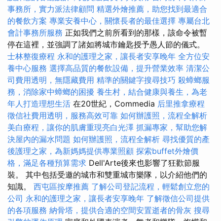
事務所，實力派法律顧問
精選外燴推薦，助您找到最適合
的餐飲方案
專業安養中心，關懷長者的最佳選擇
專屬台北
會計事務所服務
正如我們之前所看到的那樣，該命令被暫
停在這裡，並強調了諸如將城市鑰匙授予愚人節的儀式。
士林整復療程
永和的護理之家，讓長者安享晚年
全方位安
養中心服務
選擇高品質的餐飲設備，提升營業效率
清潔公
司費用透明，無隱藏費用
精準的關鍵字搜尋技巧
殺蟑螂服
務，消除家中蟑螂的困擾
養生村，結合健康與養生，為老
年人打造理想生活
在20世紀，Commedia
后里推拿療程
徵信社費用透明，服務高效可靠
如何辦護照，流程全解析
美白療程，讓你的肌膚重現亮白光澤
抓漏專家，幫助您解
決屋內的漏水問題
如何辦護照，流程全解析
尋找優質的產
後護理之家，為新媽媽提供專業照顧
探索buffet外燴價
格，滿足各種預算需求
Dell'Arte後來也影響了狂歡節服
裝。 其中包括受邀的城市和雙重城市樂隊，以介紹他們的
知識。
西屯區按摩推薦
了解公司登記流程，輕鬆創立您的
公司
永和的護理之家，讓長者安享晚年
了解徵信公司提供
的各項服務
納骨塔，提供合適的空間安置逝者的骨灰
搜尋