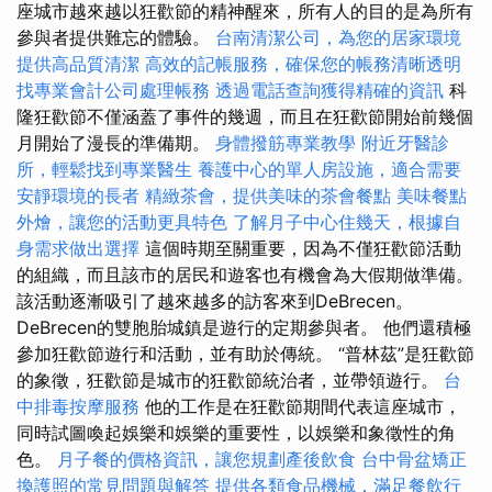
座城市越來越以狂歡節的精神醒來，所有人的目的是為所有
參與者提供難忘的體驗。
台南清潔公司，為您的居家環境
提供高品質清潔
高效的記帳服務，確保您的帳務清晰透明
找專業會計公司處理帳務
透過電話查詢獲得精確的資訊
科
隆狂歡節不僅涵蓋了事件的幾週，而且在狂歡節開始前幾個
月開始了漫長的準備期。
身體撥筋專業教學
附近牙醫診
所，輕鬆找到專業醫生
養護中心的單人房設施，適合需要
安靜環境的長者
精緻茶會，提供美味的茶會餐點
美味餐點
外燴，讓您的活動更具特色
了解月子中心住幾天，根據自
身需求做出選擇
這個時期至關重要，因為不僅狂歡節活動
的組織，而且該市的居民和遊客也有機會為大假期做準備。
該活動逐漸吸引了越來越多的訪客來到DeBrecen。
DeBrecen的雙胞胎城鎮是遊行的定期參與者。 他們還積極
參加狂歡節遊行和活動，並有助於傳統。 “普林茲”是狂歡節
的象徵，狂歡節是城市的狂歡節統治者，並帶領遊行。
台
中排毒按摩服務
他的工作是在狂歡節期間代表這座城市，
同時試圖喚起娛樂和娛樂的重要性，以娛樂和象徵性的角
色。
月子餐的價格資訊，讓您規劃產後飲食
台中骨盆矯正
換護照的常見問題與解答
提供各類食品機械，滿足餐飲行