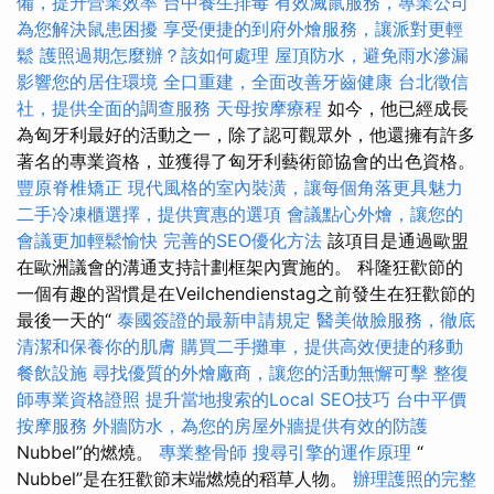
備，提升營業效率
台中養生排毒
有效滅鼠服務，專業公司
為您解決鼠患困擾
享受便捷的到府外燴服務，讓派對更輕
鬆
護照過期怎麼辦？該如何處理
屋頂防水，避免雨水滲漏
影響您的居住環境
全口重建，全面改善牙齒健康
台北徵信
社，提供全面的調查服務
天母按摩療程
如今，他已經成長
為匈牙利最好的活動之一，除了認可觀眾外，他還擁有許多
著名的專業資格，並獲得了匈牙利藝術節協會的出色資格。
豐原脊椎矯正
現代風格的室內裝潢，讓每個角落更具魅力
二手冷凍櫃選擇，提供實惠的選項
會議點心外燴，讓您的
會議更加輕鬆愉快
完善的SEO優化方法
該項目是通過歐盟
在歐洲議會的溝通支持計劃框架內實施的。 科隆狂歡節的
一個有趣的習慣是在Veilchendienstag之前發生在狂歡節的
最後一天的“
泰國簽證的最新申請規定
醫美做臉服務，徹底
清潔和保養你的肌膚
購買二手攤車，提供高效便捷的移動
餐飲設施
尋找優質的外燴廠商，讓您的活動無懈可擊
整復
師專業資格證照
提升當地搜索的Local SEO技巧
台中平價
按摩服務
外牆防水，為您的房屋外牆提供有效的防護
Nubbel”的燃燒。
專業整骨師
搜尋引擎的運作原理
“
Nubbel”是在狂歡節末端燃燒的稻草人物。
辦理護照的完整