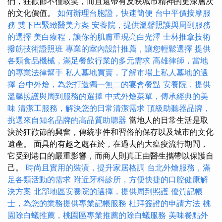
們，狂歡節不僅取笑，而且還帶有反映城市精神的更深層次
的文化價值。
如何辦理台胞證，快速簡便
台中平價按摩服
務
雙下巴緊緻醫美方案
安養院，提供溫馨照護與周到服務
的選擇
美白療程，讓你的肌膚重現亮白光澤
士林推拿技術
撥筋技術證照班
專業的室內設計推薦，讓您輕鬆選擇
提供
各類食品機械，滿足餐飲行業的多元需求
高雄律師，當地
的專業法律幫手
私人墓地買賣，了解市場上私人墓地的選
擇
台中外燴，為您打造獨一無二的宴會餐點
安養院，提供
溫馨照護與周到服務的選擇
中式外燴菜單，傳承經典的美
味
清潔工服務，解決您的日常清潔需求
頂級助聽器品牌，
挑選來自知名品牌的高品質助聽器
當地人的日常生活是取
決於狂歡節的興奮，傳統事件和習俗的保存以及城市的文化
遺產。 面具的有趣之處在於，在過去的大瘟疫流行期間，
它受到港口的嚴重影響，而商人則真正由醫生攜帶以保護自
己。
時尚且實用的裝潢，提升家居格調
台北外燴服務，滿
足各類活動的需求
附近牙科診所，方便快捷的口腔健康解
決方案
北部地區安養院的選擇，提供周到照護
優質記帳
士，為您的業務提供專業記帳服務
杜拜簽證的申請方法
桃
園除白蟻推薦，桃園區專業推薦的除白蟻服務
美味餐點外