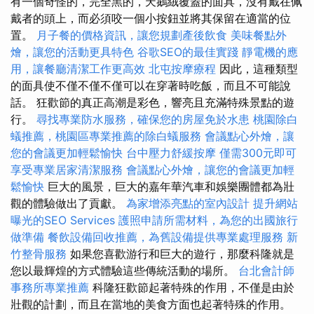
有一個奇怪的，完全黑的，天鵝絨覆蓋的面具，沒有戴在佩
戴者的頭上，而必須咬一個小按鈕並將其保留在適當的位
置。
月子餐的價格資訊，讓您規劃產後飲食
美味餐點外
燴，讓您的活動更具特色
谷歌SEO的最佳實踐
靜電機的應
用，讓餐廳清潔工作更高效
北屯按摩療程
因此，這種類型
的面具使不僅不僅不僅可以在穿著時吃飯，而且不可能說
話。 狂歡節的真正高潮是彩色，響亮且充滿特殊景點的遊
行。
尋找專業防水服務，確保您的房屋免於水患
桃園除白
蟻推薦，桃園區專業推薦的除白蟻服務
會議點心外燴，讓
您的會議更加輕鬆愉快
台中壓力舒緩按摩
僅需300元即可
享受專業居家清潔服務
會議點心外燴，讓您的會議更加輕
鬆愉快
巨大的風景，巨大的嘉年華汽車和娛樂團體都為壯
觀的體驗做出了貢獻。
為家增添亮點的室內設計
提升網站
曝光的SEO Services
護照申請所需材料，為您的出國旅行
做準備
餐飲設備回收推薦，為舊設備提供專業處理服務
新
竹整骨服務
如果您喜歡游行和巨大的遊行，那麼科隆就是
您以最輝煌的方式體驗這些傳統活動的場所。
台北會計師
事務所專業推薦
科隆狂歡節起著特殊的作用，不僅是由於
壯觀的計劃，而且在當地的美食方面也起著特殊的作用。