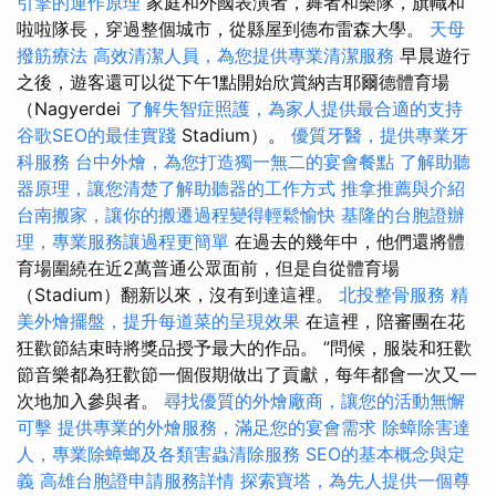
引擎的運作原理
家庭和外國表演者，舞者和樂隊，旗幟和
啦啦隊長，穿過整個城市，從縣屋到德布雷森大學。
天母
撥筋療法
高效清潔人員，為您提供專業清潔服務
早晨遊行
之後，遊客還可以從下午1點開始欣賞納吉耶爾德體育場
（Nagyerdei
了解失智症照護，為家人提供最合適的支持
谷歌SEO的最佳實踐
Stadium）。
優質牙醫，提供專業牙
科服務
台中外燴，為您打造獨一無二的宴會餐點
了解助聽
器原理，讓您清楚了解助聽器的工作方式
推拿推薦與介紹
台南搬家，讓你的搬遷過程變得輕鬆愉快
基隆的台胞證辦
理，專業服務讓過程更簡單
在過去的幾年中，他們還將體
育場圍繞在近2萬普通公眾面前，但是自從體育場
（Stadium）翻新以來，沒有到達這裡。
北投整骨服務
精
美外燴擺盤，提升每道菜的呈現效果
在這裡，陪審團在花
狂歡節結束時將獎品授予最大的作品。 ”問候，服裝和狂歡
節音樂都為狂歡節一個假期做出了貢獻，每年都會一次又一
次地加入參與者。
尋找優質的外燴廠商，讓您的活動無懈
可擊
提供專業的外燴服務，滿足您的宴會需求
除蟑除害達
人，專業除蟑螂及各類害蟲清除服務
SEO的基本概念與定
義
高雄台胞證申請服務詳情
探索寶塔，為先人提供一個尊