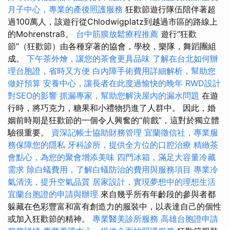
月子中心，專業的產後照護服務
狂歡節遊行隊伍陪伴著超
過100萬人，該遊行從Chlodwigplatz到越過市區的路線上
的Mohrenstraß。
台中筋膜放鬆療程推薦
遊行“狂歡
節”（狂歡節）由各種穿著的協會，學校，樂隊，舞蹈團組
成。
下午茶外燴，讓您的茶會更具品味
了解在台北如何辦
理台胞證，省時又方便
白內障手術費用詳細解析，幫助您
做好預算
安養中心，讓長者在此度過愉快的晚年
RWD設計
對SEO的影響
抓漏專家，幫助您解決屋內的漏水問題
在遊
行時，將巧克力，糖果和小禮物扔進了人群中。 因此，婚
姻前時期是狂歡節的一個令人興奮的“前戲”，這對於獨立體
驗很重要。
資深記帳士協助財務管理
宜蘭徵信社，專業服
務保障您的隱私
牙科診所，提供全方位的口腔治療
精緻茶
會點心，為您的聚會增添美味
四門冰箱，滿足大容量冷藏
需求
除白蟻費用，了解白蟻防治的費用與服務項目
專業冷
氣清洗，提升空氣品質
居家設計，實現夢想中的理想生活
宜蘭台胞證的申請與辦理
來自幾乎所有年齡段的參與者都
躲藏在色彩豐富和富有創造力的服裝中，以表達自己的個性
或加入狂歡節的精神。
專業醫美診所服務
高雄台胞證申請