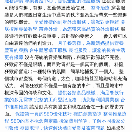
服務詳情
專業養護中心，提供全面的照護服務
狂歡節服裝
可能很有趣，有趣，甚至傳達政治信息。
整脊治療
穿著服
裝是人們擺脫日常生活中通常的秩序並為生活帶來一些樂趣
的特殊機會。
享受便捷的到府外燴服務，讓派對更輕鬆
腳
底按摩專業教學
苗栗外燴，為您帶來高品質的外燴服務
服
裝遊行是狂歡節中最重要，最壯觀的要素之一，參與者可以
自由表達他們的創造力。
月子餐選擇，為新媽媽提供營養
豐富的餐點
台中體態矯正服務
長照服務，讓您的長者生活
更有保障
沒有傳統的音樂和舞蹈，科隆狂歡節就不完整。
狂歡節不僅是眼睛，而且對胃都是一個真正的假期。 科隆
狂歡節營造出一種特殊的氛圍，簡單地捕捉了一個人。 整
個城市都慶祝，每個街道，太空，咖啡館甚至地鐵站都充滿
活力。 科隆狂歡節不僅是一個有趣的事件，而且是城市中
根深蒂固的傳統和文化。
提供各類食品機械，滿足餐飲行
業的多元需求
完整的工商登記服務，助您順利開展業務
台
中推拿推薦
該活動具有將過去和現在結合在一起的歷史方
面。
保證第一頁的SEO優化技巧
撥筋創業指導
整骨推拿療
程
SEO的基本概念與定義
搬家費用預算，了解不同搬家公
司報價
壁癌處理，快速解決牆面受潮及霉菌問題
如果您對