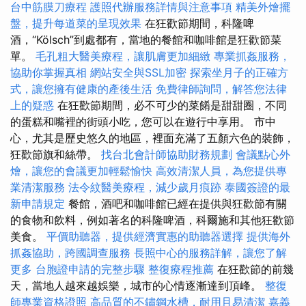
台中筋膜刀療程
護照代辦服務詳情與注意事項
精美外燴擺
盤，提升每道菜的呈現效果
在狂歡節期間，科隆啤
酒，“Kölsch”到處都有，當地的餐館和咖啡館是狂歡節菜
單。
毛孔粗大醫美療程，讓肌膚更加細緻
專業抓姦服務，
協助你掌握真相
網站安全與SSL加密
探索坐月子的正確方
式，讓您擁有健康的產後生活
免費律師詢問，解答您法律
上的疑惑
在狂歡節期間，必不可少的菜餚是甜甜圈，不同
的蛋糕和嘴裡的​​街頭小吃，您可以在遊行中享用。 市中
心，尤其是歷史悠久的地區，裡面充滿了五顏六色的裝飾，
狂歡節旗和絲帶。
找台北會計師協助財務規劃
會議點心外
燴，讓您的會議更加輕鬆愉快
高效清潔人員，為您提供專
業清潔服務
法令紋醫美療程，減少歲月痕跡
泰國簽證的最
新申請規定
餐館，酒吧和咖啡館已經在提供與狂歡節有關
的食物和飲料，例如著名的科隆啤酒，科爾施和其他狂歡節
美食。
平價助聽器，提供經濟實惠的助聽器選擇
提供海外
抓姦協助，跨國調查服務
長照中心的服務詳解，讓您了解
更多
台胞證申請的完整步驟
整復療程推薦
在狂歡節的前幾
天，當地人越來越娛樂，城市的心情逐漸達到頂峰。
整復
師專業資格證照
高品質的不鏽鋼水槽，耐用且易清潔
嘉義