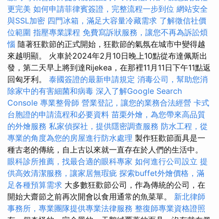
更完美
如何申請菲律賓簽證，完整流程一步到位
網站安全
與SSL加密
四門冰箱，滿足大容量冷藏需求
了解徵信社價
位範圍
指壓專業課程
免費寫訴狀服務，讓您不再為訴訟煩
惱
隨著狂歡節的正式開始，狂​​歡節的氣氛在城市中變得越
來越明顯。 火車於2024年2月10日晚上10點從布達佩斯出
發，第二天早上將到達Rijekea，在那裡11月11日下午11點返
回匈牙利。
泰國簽證的最新申請規定
消毒公司，幫助您消
除家中的有害細菌和病毒
深入了解Google Search
Console
專業整骨師
營業登記，讓您的業務合法經營
卡式
台胞證的申請流程和必要資料
苗栗外燴，為您帶來高品質
的外燴服務
私家偵探社，提供隱密調查服務
防水工程，從
專業的角度為您的房屋進行防水處理
製作狂歡節面具是一
種古老的傳統，自上古以來就一直存在於人們的生活中。
眼科診所推薦，找最合適的眼科專家
如何進行公司設立
提
供高效清潔服務，讓家居無瑕疵
探索buffet外燴價格，滿
足各種預算需求
大多數狂歡節公司，作為傳統的公司，在
開始大齋節之前再次開會以食用通常的魚菜單。
新北律師
事務所，專業團隊提供專業法律服務
整復師專業資格證照