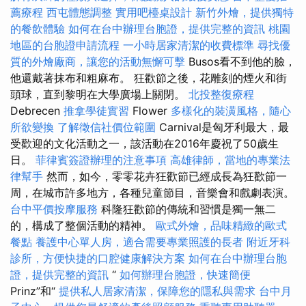
薦療程
西屯體態調整
實用吧檯桌設計
新竹外燴，提供獨特
的餐飲體驗
如何在台中辦理台胞證，提供完整的資訊
桃園
地區的台胞證申請流程
一小時居家清潔的收費標準
尋找優
質的外燴廠商，讓您的活動無懈可擊
Busos看不到他的臉，
他還戴著抹布和粗麻布。 狂歡節之後，花雕刻的煙火和街
頭球，直到黎明在大學廣場上關閉。
北投整復療程
Debrecen
推拿學徒實習
Flower
多樣化的裝潢風格，隨心
所欲變換
了解徵信社價位範圍
Carnival是匈牙利最大，最
受歡迎的文化活動之一，該活動在2016年慶祝了50歲生
日。
菲律賓簽證辦理的注意事項
高雄律師，當地的專業法
律幫手
然而，如今，零零花卉狂歡節已經成長為狂歡節一
周，在城市許多地方，各種兒童節目，音樂會和戲劇表演。
台中平價按摩服務
科隆狂歡節的傳統和習慣是獨一無二
的，構成了整個活動的精神。
歐式外燴，品味精緻的歐式
餐點
養護中心單人房，適合需要專業照護的長者
附近牙科
診所，方便快捷的口腔健康解決方案
如何在台中辦理台胞
證，提供完整的資訊
“
如何辦理台胞證，快速簡便
Prinz”和“
提供私人居家清潔，保障您的隱私與需求
台中月