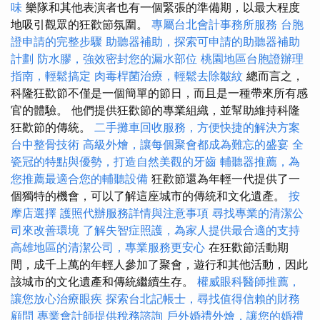
味
樂隊和其他表演者也有一個緊張的準備期，以最大程度
地吸引觀眾的狂歡節氛圍。
專屬台北會計事務所服務
台胞
證申請的完整步驟
助聽器補助，探索可申請的助聽器補助
計劃
防水膠，強效密封您的漏水部位
桃園地區台胞證辦理
指南，輕鬆搞定
肉毒桿菌治療，輕鬆去除皺紋
總而言之，
科隆狂歡節不僅是一個簡單的節日，而且是一種帶來所有感
官的體驗。 他們提供狂歡節的專業組織，並幫助維持科隆
狂歡節的傳統。
二手攤車回收服務，方便快捷的解決方案
台中整骨技術
高級外燴，讓每個聚會都成為難忘的盛宴
全
瓷冠的特點與優勢，打造自然美觀的牙齒
輔聽器推薦，為
您推薦最適合您的輔聽設備
狂歡節還為年輕一代提供了一
個獨特的機會，可以了解這座城市的傳統和文化遺產。
按
摩店選擇
護照代辦服務詳情與注意事項
尋找專業的清潔公
司來改善環境
了解失智症照護，為家人提供最合適的支持
高雄地區的清潔公司，專業服務更安心
在狂歡節活動期
間，成千上萬的年輕人參加了聚會，遊行和其他活動，因此
該城市的文化遺產和傳統繼續生存。
權威眼科醫師推薦，
讓您放心治療眼疾
探索台北記帳士，尋找值得信賴的財務
顧問
專業會計師提供稅務諮詢
戶外婚禮外燴，讓您的婚禮