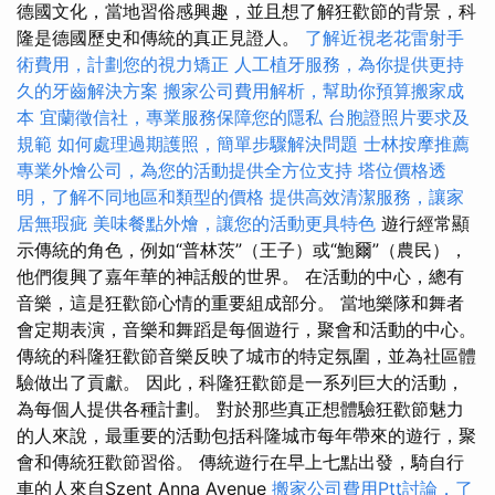
德國文化，當地習俗感興趣，並且想了解狂歡節的背景，科
隆是德國歷史和傳統的真正見證人。
了解近視老花雷射手
術費用，計劃您的視力矯正
人工植牙服務，為你提供更持
久的牙齒解決方案
搬家公司費用解析，幫助你預算搬家成
本
宜蘭徵信社，專業服務保障您的隱私
台胞證照片要求及
規範
如何處理過期護照，簡單步驟解決問題
士林按摩推薦
專業外燴公司，為您的活動提供全方位支持
塔位價格透
明，了解不同地區和類型的價格
提供高效清潔服務，讓家
居無瑕疵
美味餐點外燴，讓您的活動更具特色
遊行經常顯
示傳統的角色，例如“普林茨”（王子）或“鮑爾”（農民），
他們復興了嘉年華的神話般的世界。 在活動的中心，總有
音樂，這是狂歡節心情的重要組成部分。 當地樂隊和舞者
會定期表演，音樂和舞蹈是每個遊行，聚會和活動的中心。
傳統的科隆狂歡節音樂反映了城市的特定氛圍，並為社區體
驗做出了貢獻。 因此，科隆狂歡節是一系列巨大的活動，
為每個人提供各種計劃。 對於那些真正想體驗狂歡節魅力
的人來說，最重要的活動包括科隆城市每年帶來的遊行，聚
會和傳統狂歡節習俗。 傳統遊行在早上七點出發，騎自行
車的人來自Szent Anna Avenue
搬家公司費用Ptt討論，了