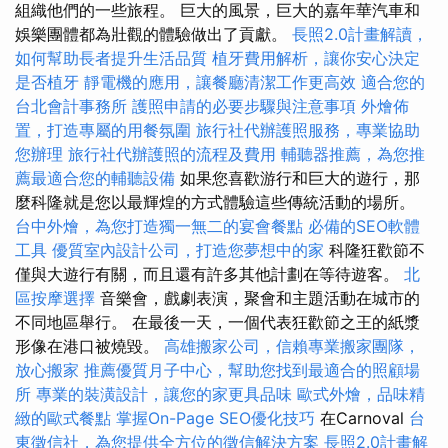
組織他們的一些旅程。 巨大的風景，巨大的嘉年華汽車和
娛樂團體都為壯觀的體驗做出了貢獻。
長照2.0計畫解讀，
如何幫助長者提升生活品質
植牙費用解析，讓你安心決定
是否植牙
靜電機的應用，讓餐廳清潔工作更高效
適合您的
台北會計事務所
護照申請的必要步驟與注意事項
外燴佈
置，打造專屬的用餐氛圍
旅行社代辦護照服務，專業協助
您辦理
旅行社代辦護照的流程及費用
輔聽器推薦，為您推
薦最適合您的輔聽設備
如果您喜歡游行和巨大的遊行，那
麼科隆就是您以最輝煌的方式體驗這些傳統活動的場所。
台中外燴，為您打造獨一無二的宴會餐點
必備的SEO軟體
工具
優質室內設計公司，打造您夢想中的家
科隆狂歡節不
僅與大遊行有關，而且還有許多其他計劃在等待遊客。
北
區按摩選擇
音樂會，戲劇表演，聚會和主題活動在城市的
不同地區舉行。 在最後一天，一個代表狂歡節之王的紙漿
形像在港口被燒毀。
高雄搬家公司，信賴專業搬家團隊，
放心搬家
推薦優質月子中心，幫助您找到最適合的照顧場
所
專業的裝潢設計，讓您的家更具品味
歐式外燴，品味精
緻的歐式餐點
掌握On-Page SEO優化技巧
在Carnoval
台
東徵信社，為您提供全方位的徵信解決方案
長照2.0計畫解