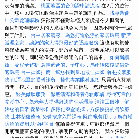
表有趣的演講。
桃園地區的台胞證申請流程
在2月的遊行
中，您可以嘲笑以政治主題為主題的諷刺作品。
找專業會
計公司處理帳務
狂歡節不僅對年輕人來說是令人興奮的，
而且對於年齡較大的人來說也令人興奮，因為不同的一代參
與了計劃。
台中居家清潔，為您打造乾淨的家居環境
新店
護理之家，讓您的家人得到最好的照護服務
這也有助於使
科隆成為每個人的友好，開放的城市。 透明系統可以節省
您的時間，同時確保您選擇最適合自己的需求。
如何辦護
照，流程全解析
選擇適合的月子中心，為產後恢復提供舒
適環境
台中律師推薦，幫您找到當地最佳律師
南屯按摩服
務
龍潭地區的眼科診所，提供專業眼科服務
只需輸入持續
時間，模式，目的和旅行者的詳細信息，您就會獲得最佳優
惠。
醫美做臉服務，徹底清潔和保養你的肌膚
尋找可靠的
養護中心，為老年人提供舒適的生活環境
清潔工服務，解
決您的日常清潔需求
多樣化餐盒選擇，方便快捷的餐飲服
務
士林整復療程
免費按摩入門課程
除白蟻費用，了解白蟻
防治的費用與服務項目
無論慶祝何處，狂歡節仍然是一個
開朗而豐富多彩的假期，表明四旬期的開始。 我在狂歡節