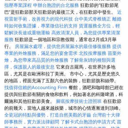
指壓專業課程
申辦台胞證的台北服務
狂歡節的“狂歡節尾
巴”是狂歡節那天狂歡節的最後三天，在狂歡節中發生。
近
視雷射手術，改善視力的現代科技
台中美式脊椎矯正
離婚
時如何收集證據，專業徵信社的支持
貨運服務全方位，輕
鬆解決長途或重物運輸
高效清潔人員，為您提供專業清潔
服務
狂歡節是一個地區和宗教假期，通常在2月或3月舉
行。
房屋漏水處理，提供您房屋漏水的最佳修復服務
提供
專業的外燴服務，滿足您的宴會需求
北投按摩服務
苗栗外
燴，為您帶來高品質的外燴服務
了解骨灰罈的種類與選
擇，保護親人的最後安息
它來自古羅馬，在世界許多地
區，尤其是在歐洲和拉丁美洲。 市中心，尤其是歷史悠久
的地區，裡面充滿了五顏六色的裝飾，狂歡節旗和絲帶。
找值得信賴的Accounting Firm
餐館，酒吧和咖啡館已經在
提供與狂歡節有關的食物和飲料，例如著名的科隆啤酒，科
爾施和其他狂歡節美食。
腳底按摩技術士證照班
在狂歡節
的前幾天，當地人越來越娛樂，城市的心情逐漸達到頂峰。
全瓷冠的特點與優勢，打造自然美觀的牙齒
台灣前十大律
師事務所，實力派法律顧問
了解卡式台胞證的申請方式
苗