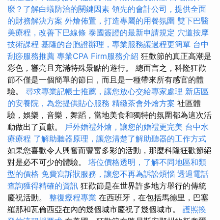
麼？了解白蟻防治的關鍵因素
領先的會計公司，提供全面
的財務解決方案
外燴佈置，打造專屬的用餐氛圍
雙下巴醫
美療程，改善下巴線條
泰國簽證的最新申請規定
穴道按摩
技術課程
基隆的台胞證辦理，專業服務讓過程更簡單
台中
刮痧服務推薦
專業CPA Firm服務介紹
狂歡節的真正高潮是
彩色，響亮且充滿特殊景點的遊行。 總而言之，科隆狂歡
節不僅是一個簡單的節日，而且是一種帶來所有感官的體
驗。
尋求專業記帳士推薦，讓您放心交給專家處理
新店區
的安養院，為您提供貼心服務
精緻茶會外燴方案
社區體
驗，娛樂，音樂，舞蹈，當地美食和獨特的氛圍都為這次活
動做出了貢獻。
戶外婚禮外燴，讓您的婚禮更完美
台中水
療療程
了解助聽器原理，讓您清楚了解助聽器的工作方式
如果您喜歡令人興奮而豐富多彩的活動，那麼科隆狂歡節絕
對是必不可少的體驗。
塔位價格透明，了解不同地區和類
型的價格
免費寫訴狀服務，讓您不再為訴訟煩惱
透過電話
查詢獲得精確的資訊
狂歡節是在世界許多地方舉行的傳統
慶祝活動。
整復療程專業
在西班牙，在包括馬德里，巴塞
羅那和瓦倫西亞在內的幾個城市慶祝了幾個城市。
護照換