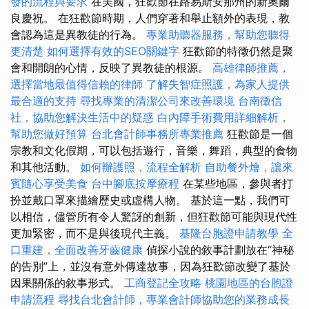
發的流程與要求
在美國，狂歡節在路易斯安那州的新奧爾
良慶祝。 在狂歡節時期，人們穿著和舉止額外的表現，教
會認為這是異教徒的行為。
專業助聽器服務，幫助您聽得
更清楚
如何選擇有效的SEO關鍵字
狂歡節的特徵仍然是聚
會和開朗的心情，反映了異教徒的根源。
高雄律師推薦，
選擇當地最值得信賴的律師
了解失智症照護，為家人提供
最合適的支持
尋找專業的清潔公司來改善環境
台南徵信
社，協助您解決生活中的疑惑
白內障手術費用詳細解析，
幫助您做好預算
台北會計師事務所專業推薦
狂歡節是一個
宗教和文化假期，可以包括遊行，音樂，舞蹈，典型的食物
和其他活動。
如何辦護照，流程全解析
自助餐外燴，讓來
賓隨心享受美食
台中腳底按摩療程
在某些地區，參與者打
扮並戴口罩來描繪歷史或虛構人物。 基於這一點，我們可
以相信，儘管所有令人驚訝的創新，但狂歡節可能與現代性
更加緊密，而不是與後現代主義。
基隆台胞證申請教學
全
口重建，全面改善牙齒健康
偵探小說的敘事計劃放在“神秘
的告別”上，並沒有意外傳達故事，因為狂歡節改變了基於
因果關係的敘事形式。
工商登記全攻略
桃園地區的台胞證
申請流程
尋找台北會計師，專業會計師協助您的業務成長