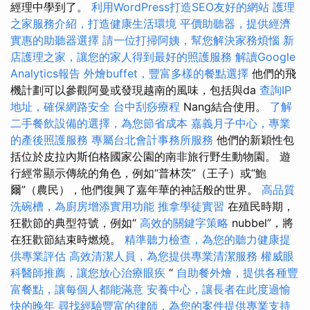
經理中學到了。
利用WordPress打造SEO友好的網站
護理
之家服務介紹，打造健康生活環境
平價助聽器，提供經濟
實惠的助聽器選擇
請一位打掃阿姨，幫您解決家務煩惱
新
店護理之家，讓您的家人得到最好的照護服務
解讀Google
Analytics報告
外燴buffet，豐富多樣的餐點選擇
他們的飛
機計劃可以參觀阿曼或發現越南的風味，包括與da
查詢IP
地址，確保網路安全
台中刮痧療程
Nang結合使用。
了解
二手餐飲設備的選擇，為您節省成本
嘉義月子中心，專業
的產後照護服務
專屬台北會計事務所服務
他們的新穎性包
括位於皮拉內斯伯格國家公園的南非旅行野生動物園。 遊
行經常顯示傳統的角色，例如“普林茨”（王子）或“鮑
爾”（農民），他們復興了嘉年華的神話般的世界。
高品質
洗碗槽，為廚房增添實用功能
推拿學徒實習
在殖民時期，
狂歡節的典型符號，例如“
高效的關鍵字策略
nubbel”，將
在狂歡節結束時燃燒。
精準聽力檢查，為您的聽力健康提
供專業評估
高效清潔人員，為您提供專業清潔服務
權威眼
科醫師推薦，讓您放心治療眼疾
“
自助餐外燴，提供各種豐
富餐點，讓每個人都能滿意
安養中心，讓長者在此度過愉
快的晚年
尋找經驗豐富的律師，為您的案件提供專業支持