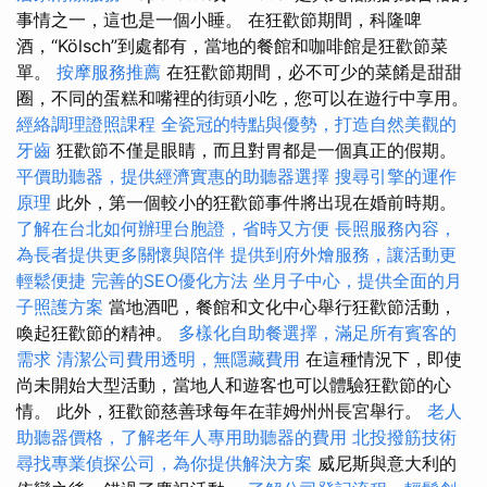
事情之一，這也是一個小睡。 在狂歡節期間，科隆啤
酒，“Kölsch”到處都有，當地的餐館和咖啡館是狂歡節菜
單。
按摩服務推薦
在狂歡節期間，必不可少的菜餚是甜甜
圈，不同的蛋糕和嘴裡的​​街頭小吃，您可以在遊行中享用。
經絡調理證照課程
全瓷冠的特點與優勢，打造自然美觀的
牙齒
狂歡節不僅是眼睛，而且對胃都是一個真正的假期。
平價助聽器，提供經濟實惠的助聽器選擇
搜尋引擎的運作
原理
此外，第一個較小的狂歡節事件將出現在婚前時期。
了解在台北如何辦理台胞證，省時又方便
長照服務內容，
為長者提供更多關懷與陪伴
提供到府外燴服務，讓活動更
輕鬆便捷
完善的SEO優化方法
坐月子中心，提供全面的月
子照護方案
當地酒吧，餐館和文化中心舉行狂歡節活動，
喚起狂歡節的精神。
多樣化自助餐選擇，滿足所有賓客的
需求
清潔公司費用透明，無隱藏費用
在這種情況下，即使
尚未開始大型活動，當地人和遊客也可以體驗狂歡節的心
情。 此外，狂歡節慈善球每年在菲姆州州長宮舉行。
老人
助聽器價格，了解老年人專用助聽器的費用
北投撥筋技術
尋找專業偵探公司，為你提供解決方案
威尼斯與意大利的