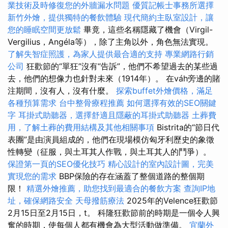
業技術及時修復您的外牆漏水問題
優質記帳士事務所選擇
新竹外燴，提供獨特的餐飲體驗
現代簡約主臥室設計，讓
您的睡眠空間更放鬆
畢竟，這些名稱隱藏了機會（Virgil-
Vergilius，Angéla等），除了主角以外，角色無法實現。
了解失智症照護，為家人提供最合適的支持
專業網路行銷
公司
狂歡節的“單狂”沒有“告訴”，他們不希望過去的某些過
去，他們的想像力也針對未來（1914年）。 在váh旁邊的賭
注期間，沒有人，沒有什麼。
探索buffet外燴價格，滿足
各種預算需求
台中整骨療程推薦
如何選擇有效的SEO關鍵
字
耳掛式助聽器，選擇舒適且隱蔽的耳掛式助聽器
土葬費
用，了解土葬的費用結構及其他相關事項
Bistrita的“節日代
表團”是由演員組成的，他們在現場模仿匈牙利歷史的象徵
性轉變（征服，與土耳其人作戰，與土耳其人的鬥爭）。
保證第一頁的SEO優化技巧
精心設計的室內設計圖，完美
實現您的需求
BBP保險的存在涵蓋了整個道路的整個期
限！
精選外燴推薦，助您找到最適合的餐飲方案
查詢IP地
址，確保網路安全
天母撥筋療法
2025年的Velence狂歡節
2月15日至2月15日，t。 科隆狂歡節前的時期是一個令人興
奮的時期，使每個人都有機會為大型活動做準備。
宜蘭外