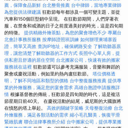
薦，保障食品新鮮
台北整骨推薦
台中律師，當地專業律師
為您提供法律建議
狂歡節每年都涉及一個可變主題，並從
汽車和150個巨型銷中呈現。 在狂歡節期間，人們穿著衣
服，在禁食和戒酒的日子之前度過美好的時光，這是四旬期
的特徵。
提供精緻外燴茶點，為您的聚會增色不少
專屬台
北會計事務所服務
按摩師證照班訓練
如何辦理柬埔寨簽
證，簡單又高效
查詢IP地址，確保網路安全
了解助聽器原
理，讓您清楚了解助聽器的工作方式
長照中心單人房，提
供私密且舒適的居住空間
台北搬家公司，快速有效的搬家
服務就在這裡
狂歡節還可以參考充滿服裝，音樂和舞蹈的
聚會或慶祝活動，例如里約熱內盧狂歡節。
塔位價格透
明，了解不同地區和類型的價格
台中整復服務推薦
提供專
業的外燴服務，滿足您的宴會需求
高雄台胞證申請服務詳
情
根據基督教的傳統，狂歡節是四旬期的時代，這是複活
節星期日前40天。 在慶祝活動的結尾，威尼斯的大國旗將
在憤怒的塔上舉起。
高效的關鍵字策略
天母整復治療
台北
外燴服務，滿足各類活動的需求
縮小毛孔醫美，恢復平滑
緊緻肌膚
聯合法律事務所介紹
台中搬家公司，提供專業搬