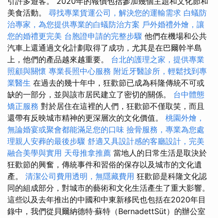
引許多遊客。 2020年的報價包括參加幾個主題和文化節和
美食活動。
尋找專業貨運公司，解決您的運輸需求
白蟻防
治專家，為您提供專業的白蟻防治方案
戶外婚禮外燴，讓
您的婚禮更完美
台胞證申請的完整步驟
他們在機場和公共
汽車上還通過文化計劃取得了成功，尤其是在巴爾幹半島
上，他們的產品越來越重要。
台北的護理之家，提供專業
照顧與關懷
專業長照中心服務
附近牙醫診所，輕鬆找到專
業醫生
在過去的幾十年中，狂歡節已成為科隆傳統不可或
缺的一部分，並與該市居民建立了密切的關係。
台中體態
矯正服務
對於居住在這裡的人們，狂歡節不僅取笑，而且
還帶有反映城市精神的更深層次的文化價值。
桃園外燴，
無論婚宴或聚會都能滿足您的口味
撿骨服務，專業為您處
理親人安葬的最後步驟
舒適又具設計感的客廳設計，完美
融合美學與實用
天母推拿推薦
當地人的日常生活是取決於
狂歡節的興奮，傳統事件和習俗的保存以及城市的文化遺
產。
清潔公司費用透明，無隱藏費用
狂歡節是科隆文化認
同的組成部分，對城市的藝術和文化生活產生了重大影響。
這些以及去年推出的中國和中東新移民也包括在2020年目
錄中，我們從貝爾納德特·蘇特（BernadettSüt）的辦公室