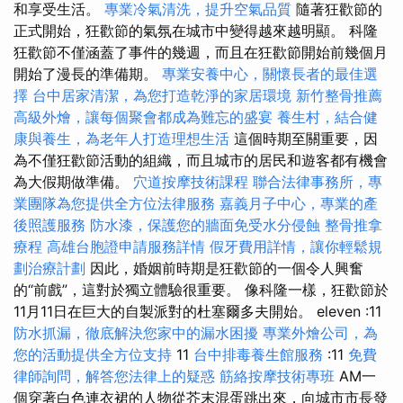
和享受生活。
專業冷氣清洗，提升空氣品質
隨著狂歡節的
正式開始，狂​​歡節的氣氛在城市中變得越來越明顯。 科隆
狂歡節不僅涵蓋了事件的幾週，而且在狂歡節開始前幾個月
開始了漫長的準備期。
專業安養中心，關懷長者的最佳選
擇
台中居家清潔，為您打造乾淨的家居環境
新竹整骨推薦
高級外燴，讓每個聚會都成為難忘的盛宴
養生村，結合健
康與養生，為老年人打造理想生活
這個時期至關重要，因
為不僅狂歡節活動的組織，而且城市的居民和遊客都有機會
為大假期做準備。
穴道按摩技術課程
聯合法律事務所，專
業團隊為您提供全方位法律服務
嘉義月子中心，專業的產
後照護服務
防水漆，保護您的牆面免受水分侵蝕
整骨推拿
療程
高雄台胞證申請服務詳情
假牙費用詳情，讓你輕鬆規
劃治療計劃
因此，婚姻前時期是狂歡節的一個令人興奮
的“前戲”，這對於獨立體驗很重要。 像科隆一樣，狂歡節於
11月11日在巨大的自製派對的杜塞爾多夫開始。 eleven :11
防水抓漏，徹底解決您家中的漏水困擾
專業外燴公司，為
您的活動提供全方位支持
11
台中排毒養生館服務
:11
免費
律師詢問，解答您法律上的疑惑
筋絡按摩技術專班
AM一
個穿著白色連衣裙的人物從芥末混蛋跳出來，向城市市長發