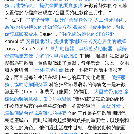
務
台北徵信社，提供全面的調查服務
狂歡節輝煌的令人難
以置信的存儲庫出現在7公里長的狂歡節三月中。 “
Prinz”和“
了解子母車，提升商業配送效率
人工植牙服務，
為你提供更持久的牙齒解決方案
搬家公司費用解析，幫助
你預算搬家成本
Bauer”，“
強化網站優化的SEO服務
Kamelle”
安養院北部，提供北部地區長者安心居住的選擇
Toss，“KölleAlaaf！
藍芽助聽器，無線藍芽助聽器，讓聽
覺體驗更方便
了解如何申請台胞證
”問候，服裝和狂歡節音
樂都為狂歡節一個假期做出了貢獻，每年都會一次又一次地
加入參與者。
士林按摩推薦
因此，科隆狂歡節不僅很有
趣，而且是每年生活在城市中心的真正文化遺產。
偵探服
務，協助你解開疑團
科隆狂歡節最著名的傳統之一是狂歡
節王子（Prinz）和農民（鮑爾）的作用。
大里整骨服務
多
樣化的裝潢風格，隨心所欲變換
“普林茲”是狂歡節的象徵，
狂歡節是城市的嘉年華統治者，並帶領遊行。
高級外燴，
讓每個聚會都成為難忘的盛宴
他的工作是在狂歡節期間代
表這座城市，同時試圖喚起娛樂和娛樂的重要性，以娛樂和
象徵性的角色。 他們還生活在中世紀，在基於動物的蒙面