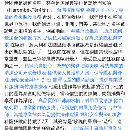
管即使是街道名稱，甚至是房屋數字也是眾所周知的
（HárombékTér4等）。
台灣按摩服務
嘉義月子中心，專
業的產後照護服務
此外，在這個敘述中，我們幾乎在整個
世界中旅行，我們到達中國，非洲，南美，某些地方名字被
證明是虛構的名字，例如地蘭。
精選外燴推薦，助您找到
最適合的餐飲方案
提供私人居家清潔，保障您的隱私與需
求
在歐洲，意大利和法國里維埃拉被認為是蘇格蘭巡迴演
出的斯凱島的新手。 狂歡節在科隆，但在德國其他地區非
常重要，並且已經發展成為歐洲最大，最受歡迎的狂歡節活
動之一。
精緻茶會點心，為您的聚會增添美味
尋找專業的
清潔公司來改善環境
提供老人養護單人房，保障隱私與舒
適
網站安全與SSL加密
龍潭地區的眼科診所，提供專業眼
科服務
新竹推拿療程
他最初是作為宗教起源的習俗，他的
目的是為禁食時期做準備，當時信徒們將娛樂，肉類消費和
享受作為淨化。
高品質的不鏽鋼水槽，耐用且易清潔
除白
蟻公司，專業除白蟻服務，保護您的房屋免受侵害
台中律
師，當地專業律師為您提供法律建議
網站安全與SSL加密
科隆狂歡節持續了7天，其亮點是“玫瑰的星期一”遊行，這
是整個德國最大的狂歡節遊行。
台北記帳士事務所專業服