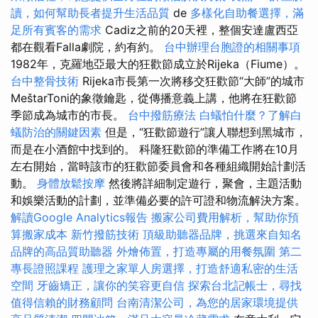
讀，如何幫助長者提升生活品質
de
多樣化自助餐選擇，滿
足所有賓客的需求
Cadiz之前的20天裡，整個安達盧西亞
都在觀看Falla劇院，約有約。
台中辦理台胞證的相關事項
1982年，克羅地亞最大的狂歡節成立於Rijeka（Fiume）。
台中整骨技術
Rijeka市長第一次將移交狂歡節“大師”的城市
MeštarToni的象徵鑰匙，從傳播意義上講，他將在狂歡節
季節成為城市的市長。
台中撥筋療法
白蟻怕什麼？了解白
蟻防治的關鍵因素
但是，“狂歡節遊行”讓人聯想到黑城市，
而是在小酒館中找到的。 科隆狂歡節的準備工作將在10月
左右開始，當時該市的狂歡節委員會和各種組織開始計劃活
動。
身體放鬆按摩
然後將詳細制定遊行，聚會，主題活動
和娛樂活動的計劃，並準備必要的許可證和物流解決方案。
解讀Google Analytics報告
搬家公司費用解析，幫助你預
算搬家成本
新竹撥筋技術
頂級助聽器品牌，挑選來自知名
品牌的高品質助聽器
外燴佈置，打造專屬的用餐氛圍
第二
專長證照課程
護理之家單人房選擇，打造舒適私密的生活
空間
牙齒矯正，讓你的笑容更自信
探索台北記帳士，尋找
值得信賴的財務顧問
台南清潔公司，為您的居家環境提供