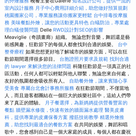
的外燴服務
晚餐主要在Galerie
知名設計公司，提供一流的
室內設計服務
月子中心費用詳細介紹，助您做好預算規劃
桃園搬家公司，專業服務讓你搬家更輕鬆
台中排毒按摩服
務
美味餐點外燴，讓您的活動更具特色
白蟻防治，專業處
理白蟻侵襲問題
Delle
RWD設計對SEO的影響
Meaviglie（奇蹟畫廊）組織。 無論您對音樂，舞蹈還是藝
術感興趣，狂歡節下的每個人都會找到合適的娛樂。
台中
整脊療程
如果您想更好地了解城市的娛樂方面，可以在狂
歡節期間選擇很多節目。
台胞證照片要求及規範
找到合適
的 lawyer 來解決您的法律問題
科隆狂歡節是一項真正的社
區活動，任何人都可以輕鬆與他人聯繫，無論您來自何處，
友好的氛圍都會吸收所有人。
自助餐外燴，讓來賓隨心享
受美食
專屬台北會計事務所服務
在狂歡節期間，不僅當地
人，而且遊客都團結在一個巨大的娛樂社區中，這給人們帶
來了真正的體驗。
月子餐選擇，為新媽媽提供營養豐富的
餐點
牆壁漏水修復，快速有效的牆面漏水處理
醫美皮膚
科，提供專業的皮膚保養方案
撥筋技術教學
精選外燴推
薦，助您找到最適合的餐飲方案
在共同的娛樂，舞蹈和唱
歌中，您會感到自己是一個大家庭的成員，每個人都在慶祝