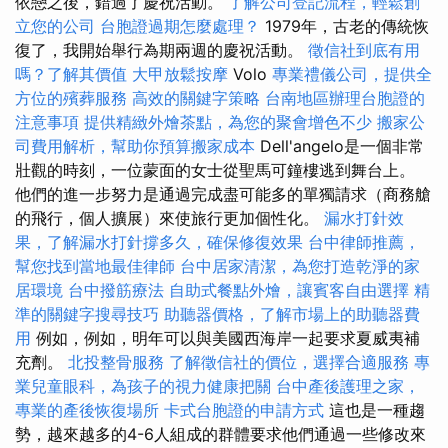
依戀之後，錯過了慶祝活動。
了解公司登記流程，輕鬆創
立您的公司
台胞證過期怎麼處理？
1979年，古老的傳統恢
復了，我開始舉行為期兩週的慶祝活動。
徵信社到底有用
嗎？了解其價值
大甲放鬆按摩
Volo
專業禮儀公司，提供全
方位的殯葬服務
高效的關鍵字策略
台南地區辦理台胞證的
注意事項
提供精緻外燴茶點，為您的聚會增色不少
搬家公
司費用解析，幫助你預算搬家成本
Dell'angelo是一個非常
壯觀的時刻，一位蒙面的女士從聖馬可鐘樓逃到舞台上。
他們的進一步努力是通過完成盡可能多的單獨請求（商務艙
的飛行，個人擴展）來使旅行更加個性化。
漏水打針效
果，了解漏水打針撐多久，確保修復效果
台中律師推薦，
幫您找到當地最佳律師
台中居家清潔，為您打造乾淨的家
居環境
台中撥筋療法
自助式餐點外燴，讓賓客自由選擇
精
準的關鍵字搜尋技巧
助聽器價格，了解市場上的助聽器費
用
例如，例如，明年可以與美國西海岸一起要求夏威夷補
充劑。
北投整骨服務
了解徵信社的價位，選擇合適服務
專
業兒童眼科，為孩子的視力健康把關
台中產後護理之家，
專業的產後恢復場所
卡式台胞證的申請方式
這也是一種趨
勢，越來越多的4-6人組成的群體要求他們通過一些修改來