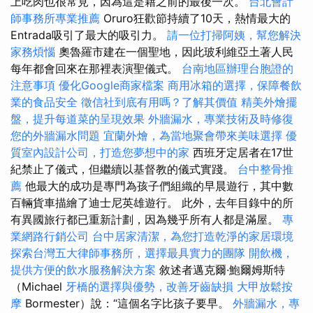
上吃肉也很常見，因為這是藉之前的最後一次。
台北會計
師事務所專業推薦
Oruro狂歡節持續了10天，熱情最大的
Entrada吸引了最大的吸引力。
請一位打掃阿姨，幫您解決
家務煩惱
奧魯羅市建在一個聖地，因此玻利維亞土著人民
每年都會回來在那裡表演聖儀式。
台南地區辦理台胞證的
注意事項
優化Google商家檔案
商用冰箱的選擇，保障餐飲
業的食品安全
徵信社到底有用嗎？了解其價值
精美外燴擺
盤，提升每道菜的呈現效果
外牆漏水，專業技術及時修復
您的外牆漏水問題
宜蘭外燴，為當地聚會帶來美味選擇
優
質室內設計公司，打造您夢想中的家
西班牙定居者在17世
紀禁止了儀式，但繼續以基督教的儀式實踐。
台中整骨推
薦
他最大的成功是專門為孩子們組織的早晨遊行，其中數
百輛貨車描繪了迪士尼英雄遊行。 此外，去年目錄中的所
有異國旅行都已重新計劃，因為幾乎所有人都是滿屋。
專
業網路行銷公司
台中居家清潔，為您打造乾淨的家居環境
探索台灣五大律師事務所，選擇最具實力的團隊
開飲機，
提供方便的飲水服務解決方案
敘述者邁克爾·鮑爾姆斯特
（Michael
牙橋的選擇與優勢，改善牙齒缺損
大甲放鬆按
摩
Bormester）說：“這個名字比孩子要早。
外牆漏水，專