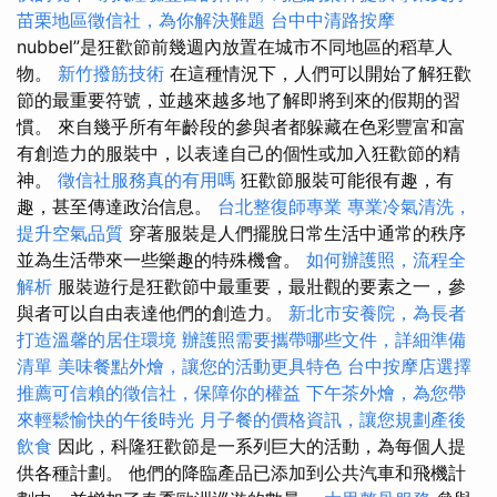
苗栗地區徵信社，為你解決難題
台中中清路按摩
nubbel”是狂歡節前幾週內放置在城市不同地區的稻草人
物。
新竹撥筋技術
在這種情況下，人們可以開始了解狂歡
節的最重要符號，並越來越多地了解即將到來的假期的習
慣。 來自幾乎所有年齡段的參與者都躲藏在色彩豐富和富
有創造力的服裝中，以表達自己的個性或加入狂歡節的精
神。
徵信社服務真的有用嗎
狂歡節服裝可能很有趣，有
趣，甚至傳達政治信息。
台北整復師專業
專業冷氣清洗，
提升空氣品質
穿著服裝是人們擺脫日常生活中通常的秩序
並為生活帶來一些樂趣的特殊機會。
如何辦護照，流程全
解析
服裝遊行是狂歡節中最重要，最壯觀的要素之一，參
與者可以自由表達他們的創造力。
新北市安養院，為長者
打造溫馨的居住環境
辦護照需要攜帶哪些文件，詳細準備
清單
美味餐點外燴，讓您的活動更具特色
台中按摩店選擇
推薦可信賴的徵信社，保障你的權益
下午茶外燴，為您帶
來輕鬆愉快的午後時光
月子餐的價格資訊，讓您規劃產後
飲食
因此，科隆狂歡節是一系列巨大的活動，為每個人提
供各種計劃。 他們的降臨產品已添加到公共汽車和飛機計