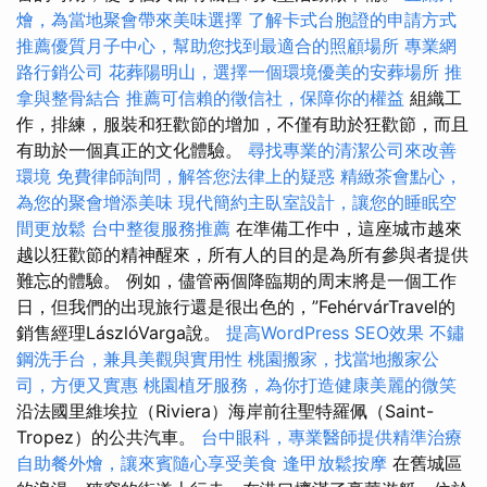
燴，為當地聚會帶來美味選擇
了解卡式台胞證的申請方式
推薦優質月子中心，幫助您找到最適合的照顧場所
專業網
路行銷公司
花葬陽明山，選擇一個環境優美的安葬場所
推
拿與整骨結合
推薦可信賴的徵信社，保障你的權益
組織工
作，排練，服裝和狂歡節的增加，不僅有助於狂歡節，而且
有助於一個真正的文化體驗。
尋找專業的清潔公司來改善
環境
免費律師詢問，解答您法律上的疑惑
精緻茶會點心，
為您的聚會增添美味
現代簡約主臥室設計，讓您的睡眠空
間更放鬆
台中整復服務推薦
在準備工作中，這座城市越來
越以狂歡節的精神醒來，所有人的目的是為所有參與者提供
難忘的體驗。 例如，儘管兩個降臨期的周末將是一個工作
日，但我們的出現旅行還是很出色的，”FehérvárTravel的
銷售經理LászlóVarga說。
提高WordPress SEO效果
不鏽
鋼洗手台，兼具美觀與實用性
桃園搬家，找當地搬家公
司，方便又實惠
桃園植牙服務，為你打造健康美麗的微笑
沿法國里維埃拉（Riviera）海岸前往聖特羅佩（Saint-
Tropez）的公共汽車。
台中眼科，專業醫師提供精準治療
自助餐外燴，讓來賓隨心享受美食
逢甲放鬆按摩
在舊城區