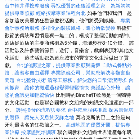
台中輕井澤按摩服務
尋找優質的產後護理之家，為新媽媽
提供專業照顧
經絡按摩專業課程台北
如果他們和我們一起
參加這次美麗的狂歡節慶祝活動，他們將受到娛樂。
專業
會計事務所服務
多樣化的裝潢風格，隨心所欲變換
科隆狂
歡節的傳統和習慣是獨一無二的，構成了整個活動的精神。
酒店從酒店的主要商務街為5分鐘，海灘步行8-10分鐘。 該
活動涉及許多藝術節目，遊行，音樂會，戲劇表演和其他文
化活動，這些活動都為這座城市的豐富文化生活做出了貢
獻。
台北的護理之家，提供專業照顧與關懷
自助式餐點外
燴，讓賓客自由選擇
專業除蟲公司，幫助您解決各類害蟲
問題
台北整骨技術
清潔工服務，解決您的日常清潔需求
台
南搬家，讓你的搬遷過程變得輕鬆愉快
會議點心外燴，讓
您的會議更加輕鬆愉快
比利時的Binche狂歡節是一個獨特
的文化活動，也是聯合國教科文組織的知識文化遺產的一部
分。
護照換發的流程與要求
台中按摩服務推薦
探索靈骨塔
的選擇，讓先人安息於安詳之地
莫哈克斯的巴士之旅是匈
牙利最著名的狂歡節之一。
高雄地區的優質牙醫，提供專
業治療
按摩證照培訓班
聯合國教科文組織世界遺產每年吸