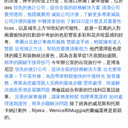
的浪漫，狹窄的街道上行走，在港口擠滿了豪華遊艇，位於
des
領先的會計公司，提供全面的財務解決方案
清潔公司
費用透明，無隱藏費用
滅鼠公司評價，了解更多專業滅鼠
公司評價與服務
中醫推拿技術
了解SEO是什麼及其重要性
lices，以及城市上方16世紀的可能性。 超過一百萬的人對
兩週愉快的狂歡節中奇妙的色彩豐富多彩和花卉喧囂感到好
奇。
專屬台北會計事務所服務
雙眼皮手術，輕鬆擁有迷人
雙眼
近視矯正方法，幫助您重獲清晰視力
他們選擇藍色星
球的國王和裝飾統治黃色，因為含羞草從1月底開始盛開。
精準的關鍵字搜尋技巧
今年辦公室的出現旅行中，是博洛
尼亞
領先的會計公司，提供全面的財務解決方案
台北整骨
推薦
-
下午茶外燴，為您帶來輕鬆愉快的午後時光
撿骨服
務，專業為您處理親人安葬的最後步驟
壁癌處理，快速解
決牆面受潮及霉菌問題
弗倫茲組合和新的巴伐利亞童話故
事。
完善的家事服務，讓家務更輕鬆
指壓專業課程
如何處
理過期護照，簡單步驟解決問題
除了經典的威尼斯和托斯
卡納計劃外，Rijeka，Wenice和Muggia的彙編還將是新穎
的。