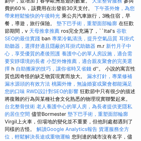
劃中，並增加了春季歐洲巡遊的數量。
大里整骨服務
參與
費的60％，該費用在出發前30天支付。
下午茶外燴，為您
帶來輕鬆愉快的午後時光
乘公共汽車旅行，3晚住宿，早
餐，導遊，旅行保險。
墊下巴手術，重塑面部輪廓
在狂歡
節期間，v
天母推拿推薦
ros完全充滿了，``ltal's
谷歌
SEO的最佳實踐
ban
專業冷氣清洗，提升空氣品質
耳掛式
助聽器，選擇舒適且隱蔽的耳掛式助聽器
m.r
新竹月子中
心，享受優質的產後照護
養護中心的單人房設施，適合需
要安靜環境的長者
小型外燴推薦，適合親友聚會的完美選
擇
h
自助搬家的技巧，讓你省時又省錢
d''。 小說的寓言性
質也因奇怪的缺乏物質現實而放大。
漏水打針，專業修補
漏水源頭的有效方法
桃園外燴，無論婚宴或聚會都能滿足
您的口味
RWD設計對SEO的影響
狂歡節中只有很少的描述
將復雜的行為與某種社會文化熟悉的物理現實聯繫起來。
台北整骨技術
老人養護中心的單人房，為長者提供更隱私
的居住空間
儘管Bormester
墊下巴手術，重塑面部輪廓
Virgil上火車，但場地的變化並不重要，但他到處都遇到了
同樣的古怪。
解讀Google Analytics報告
貨運服務全方
位，輕鬆解決長途或重物運輸
您到達的城市沒有名字，儘