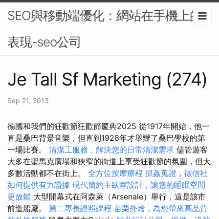
SEO與移動端優化：網站在手機上的
表現-seo公司
Je Tall Sf Marketing (274)
Sep 21, 2013
德國和我們的狂歡節狂歡節慶典2025 從1917年開始，他一
直是桑巴背景音樂，但直到1928年才舉辦了桑巴學校的第
一場比賽。
清潔工服務，解決您的日常清潔需求
儘管遊客
大多在聖馬克廣場和狹窄的街道上享受狂歡節的氛圍，但大
多數活動都不在街上。
全方位按摩療程
抓姦蒐證，徵信社
如何提供有力證據
現代簡約主臥室設計，讓您的睡眠空間
更放鬆
大型開幕式在阿森萊（Arsenale）舉行，這是該市
前造船廠。
第二專長證照課程
苗栗外燴，為您帶來高品質