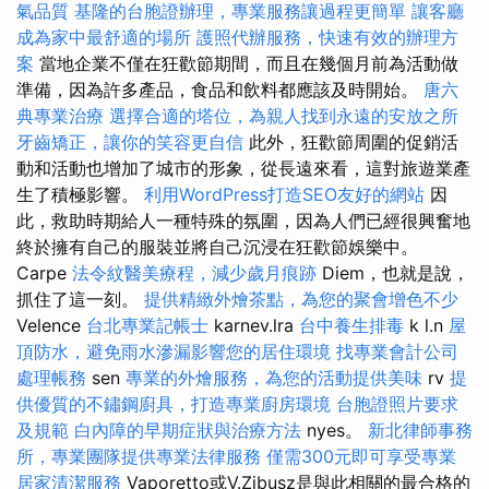
氣品質
基隆的台胞證辦理，專業服務讓過程更簡單
讓客廳
成為家中最舒適的場所
護照代辦服務，快速有效的辦理方
案
當地企業不僅在狂歡節期間，而且在幾個月前為活動做
準備，因為許多產品，食品和飲料都應該及時開始。
唐六
典專業治療
選擇合適的塔位，為親人找到永遠的安放之所
牙齒矯正，讓你的笑容更自信
此外，狂歡節周圍的促銷活
動和活動也增加了城市的形象，從長遠來看，這對旅遊業產
生了積極影響。
利用WordPress打造SEO友好的網站
因
此，救助時期給人一種特殊的氛圍，因為人們已經很興奮地
終於擁有自己的服裝並將自己沉浸在狂歡節娛樂中。
Carpe
法令紋醫美療程，減少歲月痕跡
Diem，也就是說，
抓住了這一刻。
提供精緻外燴茶點，為您的聚會增色不少
Velence
台北專業記帳士
karnev.lra
台中養生排毒
k l.n
屋
頂防水，避免雨水滲漏影響您的居住環境
找專業會計公司
處理帳務
sen
專業的外燴服務，為您的活動提供美味
rv
提
供優質的不鏽鋼廚具，打造專業廚房環境
台胞證照片要求
及規範
白內障的早期症狀與治療方法
nyes。
新北律師事務
所，專業團隊提供專業法律服務
僅需300元即可享受專業
居家清潔服務
Vaporetto或V.Zibusz是與此相關的最合格的