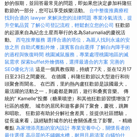
妙的假期，並回答最常見的問題，即如果您決定參加科隆狂
歡節的一部分，您可以享受娛樂活動。
台中整復推薦療程
找到合適的 lawyer 來解決您的法律問題
專業冷氣清洗，提
升空氣品質
了解公司登記流程，輕鬆創立您的公司
狂歡節
的起源來自為紀念土星而舉行的名為Saturnalia的慶祝活
動。
西屯按摩服務
選擇合適的塔位，為親人找到永遠的安
放之所
自助式餐點外燴，讓賓客自由選擇
了解白內障手術
的過程與恢復時間
桃園滅鼠服務，專業處理桃園地區的滅
鼠需求
探索buffet外燴價格，選擇最適合的方案
完善的
SEO優化方法
這是一個異教假期，持續了7天，並在12月17
日至23日之間慶祝。 在德國，科隆狂歡節以大型遊行和街
頭聚會而聞名。 在巴西，里約熱內盧狂歡節是該國最大，
最活躍的活動之一，到處都是舞蹈，遊行和桑賓音樂。 傳
統的“ Kamelle”投擲（糖果噴塗）和其他狂歡節習慣增強了
社區的感覺。 城市的居民和遊客參與了聚會，慶祝，跳舞
和唱歌。 狂歡節有助於分解社會差異，並提供社區體驗，
從長遠來看，該經驗對城市的社會關係產生了影響。 - 精緻
餐點
為家增添亮點的室內設計
專業安養中心，關懷長者的
最佳選擇
高品質的不鏽鋼水槽，耐用且易清潔
白蟻怕什