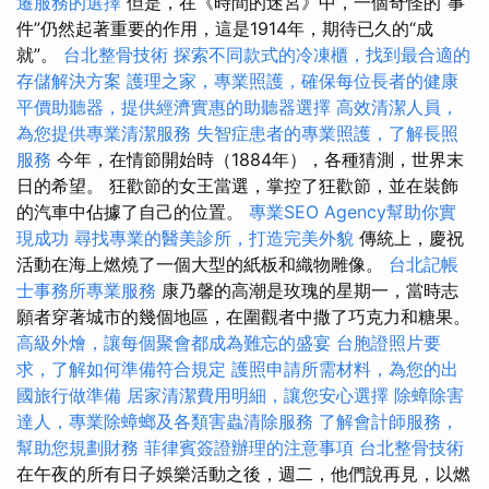
遷服務的選擇
但是，在《時間的迷宮》中，一個奇怪的“事
件”仍然起著重要的作用，這是1914年，期待已久的“成
就”。
台北整骨技術
探索不同款式的冷凍櫃，找到最合適的
存儲解決方案
護理之家，專業照護，確保每位長者的健康
平價助聽器，提供經濟實惠的助聽器選擇
高效清潔人員，
為您提供專業清潔服務
失智症患者的專業照護，了解長照
服務
今年，在情節開始時（1884年），各種猜測，世界末
日的希望。 狂歡節的女王當選，掌控了狂歡節，並在裝飾
的汽車中佔據了自己的位置。
專業SEO Agency幫助你實
現成功
尋找專業的醫美診所，打造完美外貌
傳統上，慶祝
活動在海上燃燒了一個大型的紙板和織物雕像。
台北記帳
士事務所專業服務
康乃馨的高潮是玫瑰的星期一，當時志
願者穿著城市的幾個地區，在圍觀者中撒了巧克力和糖果。
高級外燴，讓每個聚會都成為難忘的盛宴
台胞證照片要
求，了解如何準備符合規定
護照申請所需材料，為您的出
國旅行做準備
居家清潔費用明細，讓您安心選擇
除蟑除害
達人，專業除蟑螂及各類害蟲清除服務
了解會計師服務，
幫助您規劃財務
菲律賓簽證辦理的注意事項
台北整骨技術
在午夜的所有日子娛樂活動之後，週二，他們說再見，以燃