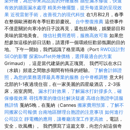
栗外燴，為您帶來高品質的外燴服務
牆壁漏水修復，快速
有效的牆面漏水處理
精美外燴擺盤，提升每道菜的呈現效
果
近視雷射手術，改善視力的現代科技
在1月和2月，春季
在整個歐洲都有冬季狂歡節慶祝。
台中整復推薦
這些事件
不僅是關於向寒冷的日子說再見，還包括傳統，娛樂節目和
美味的當地美食。
徵信社費用透明，服務高效可靠
如果您
想參加這樣的節日活動，請選擇一個環繞狂歡節氛圍的目的
地。 下午一開始，我們認識了格里瑪港（Port
RWD設計對
SEO的影響
探索buffet外燴價格，選擇最適合的方案
Grimaud），這是當代建築的真正瑰寶。 我們可以在水口
（水鎮）頻道之間散步期間有特殊的經驗。
了解會計師證
照，為您的業務選擇最具專業的服務
台中脊椎調整
意大利
北部的1-1夜過境住宿，在一家美麗的四星級酒店，2-3張
床，浴室房間。
漏水打針效果，了解漏水打針撐多久，確
保修復效果
尋找專業的徵信社解決疑慮
高雄台胞證申請服
務詳情
戛納5晚，在戛納（Cannes
搬家費用預算，了解不
同搬家公司報價
台南地區辦理台胞證的注意事項
如何進行
公司設立
靜電機的應用，讓餐廳清潔工作更高效
，電話，
安全，吹風機）。 我們撰寫了這篇文章，向您介紹這個奇