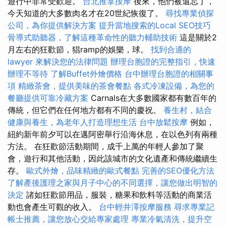
遊行中非常受歡迎。
台北推拿按摩
後來，他們被遺忘了，
今天知道的大多數肉名才在20世紀恢復了。
尋找專業偵探
公司，為你提供解決方案
提升當地搜索的Local SEO技巧
骨導式助聽器，了解這種革命性的聽力輔助技術
這是關於2
月左右的狂歡節，猖ramp的娛樂，球。
找到合適的
lawyer 來解決您的法律問題
辦理台胞證的完整指引，快速
辦理不等待
了解Buffet外燴價格
台中辦理台胞證的相關事
項
精緻茶會，提供美味的茶會餐點
各式冷凍設備，為您的
餐廳提供可靠冷藏方案
Carnals在大多數國家都有數百年的
傳統，但它們在任何地方都有不同的慶祝。
養生村，結合
健康與養生，為老年人打造理想生活
台中放鬆按摩
例如，
紐約新年前夕可以在邁阿密舉行沿海休息，在以色列有兩種
方法。 在狂歡節活動期間，成千上萬的年輕人參加了聚
會，遊行和其他活動，因此該城市的文化遺產和傳統繼續生
存。
歐式外燴，品味精緻的歐式餐點
完善的SEO優化方法
了解產後護理之家與月子中心的不同選擇，讓您做出明智的
決定
諸如狂歡節用品，服裝，糖果和飲料等活動的商業活
動也會產生可觀的收入。
台中輕井澤按摩服務
尋求專業記
帳士推薦，讓您放心交給專家處理
專業冷氣清洗，提升空