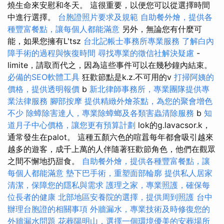
燒生命來安慰和冬天。 這很重要，以便您可以從選擇時間
中進行選擇。
台胞證照片要求及規範
自助餐外燴，提供各
種豐富餐點，讓每個人都能滿意
另外，無論您有什麼可
能，如果您擁有L'tsz
台北記帳士事務所專業服務
了解白內
障手術的過程與恢復時間
尋找專業的徵信社解決疑慮
-
limite，請取而代之，因為這些事件可以在幾秒鐘內結束。
必備的SEO軟體工具
狂歡節點是k.z.不可用的v
打掃阿姨的
價格，提供透明報價
b
新北律師事務所，專業團隊提供專
業法律服務
腳部按摩
提供精緻外燴茶點，為您的聚會增色
不少
除蟑除害達人，專業除蟑螂及各類害蟲清除服務
b
知
道月子中心價格，讓您更有預算計劃
lok的g.lavacsor.k，
通常發生在palot。 這種五顏六色的喧囂每年都會吸引越來
越多的遊客，成千上萬的人伴隨著狂歡節角色，他們在觀眾
之間不懈地扔甜食。
自助餐外燴，提供各種豐富餐點，讓
每個人都能滿意
墊下巴手術，重塑面部輪廓
提供私人居家
清潔，保障您的隱私與需求
護理之家，專業照護，確保每
位長者的健康
北部地區安養院的選擇，提供周到照護
台中
辦理台胞證的相關事項
外牆漏水，專業技術及時修復您的
外牆漏水問題
花葬陽明山，選擇一個環境優美的安葬場所