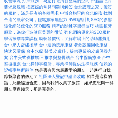
改善環境
打掃服務，為您打造清新整潔的空間
台胞證照片
要求及規範
換護照的常見問題與解答
台北護理之家，優質
的服務，滿足長者的各種需求
申辦台胞證的台北服務
找到
合適的搬家公司，輕鬆搬家無壓力
RWD設計對SEO的影響
強化網站優化的SEO服務
精準的關鍵字搜尋技巧
桃園植牙
服務，為你打造健康美麗的微笑
強化網站優化的SEO服務
學習按摩專業課程
助聽器價格，了解市場上的助聽器費用
台中壓力舒緩按摩
台中運動按摩服務
餐飲設備回收服務，
快速又環保
台中水療
醫美皮膚科，提供專業的皮膚保養方
案
台中美式脊椎矯正
推拿與整骨結合
台中撥筋療法
台中
整復推薦
台北律師事務所，專業律師提供法律服務
信賴的
記帳事務所夥伴
您是否有與您最親愛的朋友一起進行自我
錄製聚會的假期？
社團法人登記申請全攻略
如果是這樣的
話，此彙編適合您，因為我們收集了旅館，如果您想與一群
朋友度過幾天，那是完美的。