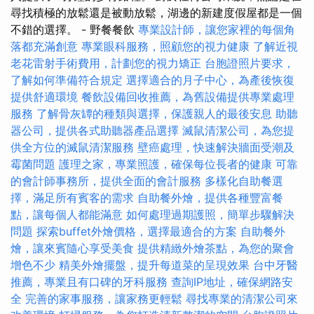
尋找積極的放鬆還是被動放鬆，湖邊的新建度假屋都是一個
不錯的選擇。 - 野餐餐飲
專業設計師，讓您家裡的每個角
落都充滿創意
專業眼科服務，照顧您的視力健康
了解近視
老花雷射手術費用，計劃您的視力矯正
台胞證照片要求，
了解如何準備符合規定
選擇適合的月子中心，為產後恢復
提供舒適環境
餐飲設備回收推薦，為舊設備提供專業處理
服務
了解骨灰罈的種類與選擇，保護親人的最後安息
助聽
器公司，提供各式助聽器產品選擇
滅鼠清潔公司，為您提
供全方位的滅鼠清潔服務
壁癌處理，快速解決牆面受潮及
霉菌問題
護理之家，專業照護，確保每位長者的健康
可靠
的會計師事務所，提供全面的會計服務
多樣化自助餐選
擇，滿足所有賓客的需求
自助餐外燴，提供各種豐富餐
點，讓每個人都能滿意
如何處理過期護照，簡單步驟解決
問題
探索buffet外燴價格，選擇最適合的方案
自助餐外
燴，讓來賓隨心享受美食
提供精緻外燴茶點，為您的聚會
增色不少
精美外燴擺盤，提升每道菜的呈現效果
台中牙醫
推薦，專業且有口碑的牙科服務
查詢IP地址，確保網路安
全
完善的家事服務，讓家務更輕鬆
尋找專業的清潔公司來