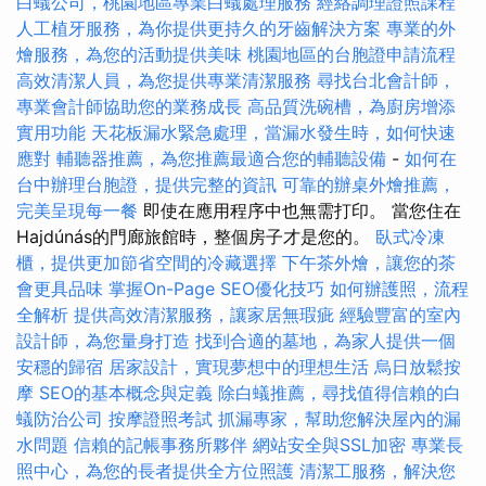
白蟻公司，桃園地區專業白蟻處理服務
經絡調理證照課程
人工植牙服務，為你提供更持久的牙齒解決方案
專業的外
燴服務，為您的活動提供美味
桃園地區的台胞證申請流程
高效清潔人員，為您提供專業清潔服務
尋找台北會計師，
專業會計師協助您的業務成長
高品質洗碗槽，為廚房增添
實用功能
天花板漏水緊急處理，當漏水發生時，如何快速
應對
輔聽器推薦，為您推薦最適合您的輔聽設備
-
如何在
台中辦理台胞證，提供完整的資訊
可靠的辦桌外燴推薦，
完美呈現每一餐
即使在應用程序中也無需打印。 當您住在
Hajdúnás的門廊旅館時，整個房子才是您的。
臥式冷凍
櫃，提供更加節省空間的冷藏選擇
下午茶外燴，讓您的茶
會更具品味
掌握On-Page SEO優化技巧
如何辦護照，流程
全解析
提供高效清潔服務，讓家居無瑕疵
經驗豐富的室內
設計師，為您量身打造
找到合適的墓地，為家人提供一個
安穩的歸宿
居家設計，實現夢想中的理想生活
烏日放鬆按
摩
SEO的基本概念與定義
除白蟻推薦，尋找值得信賴的白
蟻防治公司
按摩證照考試
抓漏專家，幫助您解決屋內的漏
水問題
信賴的記帳事務所夥伴
網站安全與SSL加密
專業長
照中心，為您的長者提供全方位照護
清潔工服務，解決您