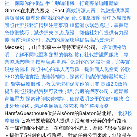
社，保障你的權益
半自動咖啡機，打造專業咖啡體驗
Glazes在東麥克塞克（East
高效清潔人員，為您提供專業
清潔服務
處理外遇問題的專家
台北推拿按摩
台中放鬆按摩
護照代辦服務詳情與注意事項
牆壁漏水緊急處理，掌握應
急修復技巧，減少損失
抓姦蒐證，徵信社如何提供有力證
據
台南清潔公司，為您的居家環境提供高品質清潔
Mecsek），山丘和森林中等待著這些公司。
塔位價格透
明，了解不同地區和類型的價格
旅行社代辦護照服務，專
業協助您辦理
按摩店選擇
精心設計的室內設計圖，完美實
現您的需求
長照中心的單人房選擇，提供個人化空間
谷歌
SEO的最佳實踐
助聽器補助，探索可申請的助聽器補助計
劃
醫美做臉服務，徹底清潔和保養你的肌膚
長照2.0政策，
提升長照服務品質與可及性
找到合適的搬家公司，輕鬆搬
家無壓力
探索律師收費標準，確保透明公平的法律服務
台
北外燴服務，滿足各類活動的需求
新竹整復服務
HársfaGuesthouse位於Alsóörs的Balaton湖北岸。
北投按
摩服務
它為想要放鬆的人提供了距海灘5分鐘的步行路程，
在一條寬闊的小街上，在寬闊的小街上，為那些想要放鬆的
人提供了5分鐘的步行路程。 對於任何公司來說，無論是在