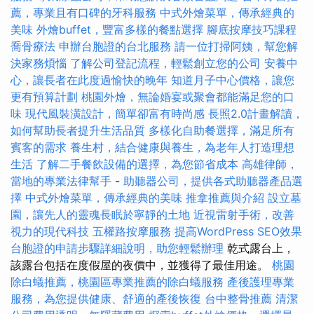
薦，專業且有口碑的牙科服務
中式外燴菜單，傳承經典的
美味
外燴buffet，豐富多樣的餐點選擇
腳底按摩技巧課程
喬骨療法
申辦台胞證的台北服務
請一位打掃阿姨，幫您解
決家務煩惱
了解公司登記流程，輕鬆創立您的公司
安養中
心，讓長者在此度過愉快的晚年
知道月子中心價格，讓您
更有預算計劃
桃園外燴，無論婚宴或聚會都能滿足您的口
味
現代風裝潢設計，簡單卻富有時尚感
長照2.0計畫解讀，
如何幫助長者提升生活品質
多樣化自助餐選擇，滿足所有
賓客的需求
養生村，結合健康與養生，為老年人打造理想
生活
了解二手餐飲設備的選擇，為您節省成本
高雄律師，
當地的專業法律幫手
-
助聽器公司，提供各式助聽器產品選
擇
中式外燴菜單，傳承經典的美味
推拿推薦與介紹
設立墓
園，讓先人的靈魂長眠於寧靜的土地
近視雷射手術，改善
視力的現代科技
五權路按摩服務
提高WordPress SEO效果
台胞證的申請步驟詳細說明，助您輕鬆辦理
乾式露台上，
該露台包括在度假屋的夜價中，並獲得了最佳用途。
桃園
除白蟻推薦，桃園區專業推薦的除白蟻服務
產後護理專業
服務，為您提供健康、舒適的產後恢復
台中整骨推薦
清潔