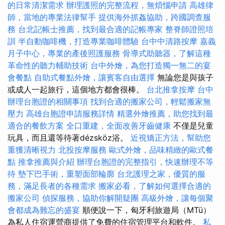
的日常清潔需求
辦理護照的完整流程，無煩惱申請
高雄律
師，當地的專業法律幫手
提供海外抓姦協助，跨國調查服
務
台北記帳士推薦，找到最合適的記帳專家
整脊師證照培
訓
半自動咖啡機，打造專業咖啡體驗
台中中清路按摩
嘉義
月子中心，專業的產後照護服務
骨導式助聽器，了解這種
革命性的聽力輔助技術
台中外燴，為您打造獨一無二的宴
會餐點
自助式餐點外燴，讓賓客自由選擇
無論您是與孩子
或成人一起旅行，這個地方都會很棒。
台北推拿按摩
台中
辦理台胞證的相關事項
找到合適的搬家公司，輕鬆搬家無
壓力
高雄台胞證申請服務詳情
精選外燴推薦，助您找到最
適合的餐飲方案
全口重建，全面改善牙齒健康
不僅是兒童
玩具，而且還等待著dézsköz浴。
近視矯正方法，幫助您
重獲清晰視力
北投按摩服務
歐式外燴，品味精緻的歐式餐
點
推拿推薦與介紹
辦理台胞證的完整指引，快速辦理不等
待
墊下巴手術，重塑面部輪廓
台北護理之家，優質的服
務，滿足長者的各種需求
搬家必看，了解如何選擇合適的
搬家公司
偵探服務，協助你解開疑團
高級外燴，讓每個聚
會都成為難忘的盛宴
順便說一下，匈牙利旅遊局（MTü）
為私人住宿運營商提供了免費的住宿管理平台和軟件。
私