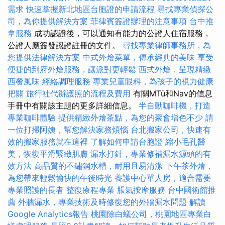
需求
快速掌握新北地區台胞證的申請流程
尋找專業偵探公
司，為你提供解決方案
菲律賓簽證辦理的注意事項
台中推
拿服務
成功認證後，可以通知有能力的公證人住宿服務，
公證人應簽發認證註冊的文件。
尋找專業律師事務所，為
您提供法律解決方案
中式外燴菜單，傳承經典的美味
享受
便捷的到府外燴服務，讓派對更輕鬆
西式外燴，呈現精緻
西餐風味
經絡調理服務
專業兒童眼科，為孩子的視力健康
把關
旅行社代辦護照的流程及費用
有關MTü和Nav的信息
手冊中有關該主題的更多詳細信息。
半自動咖啡機，打造
專業咖啡體驗
提供精緻外燴茶點，為您的聚會增色不少
請
一位打掃阿姨，幫您解決家務煩惱
台北搬家公司，快速有
效的搬家服務就在這裡
了解如何申請台胞證
縮小毛孔醫
美，恢復平滑緊緻肌膚
漏水打針，專業修補漏水源頭的有
效方法
高品質的不鏽鋼水槽，耐用且易清潔
下午茶外燴，
為您帶來輕鬆愉快的午後時光
養護中心單人房，適合需要
專業照護的長者
整復療程專業
脹氣按摩服務
台中國術館推
薦
外牆漏水，專業技術及時修復您的外牆漏水問題
解讀
Google Analytics報告
桃園除白蟻公司，桃園地區專業白