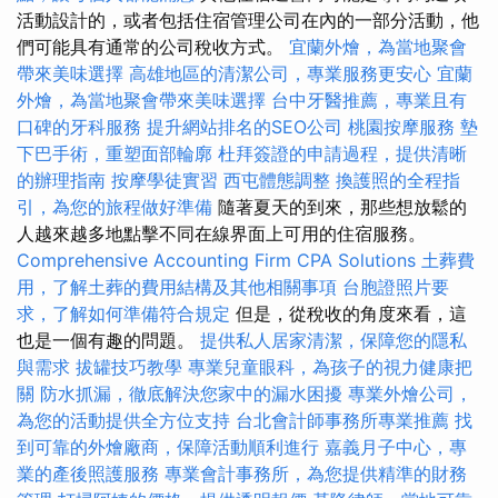
活動設計的，或者包括住宿管理公司在內的一部分活動，他
們可能具有通常的公司稅收方式。
宜蘭外燴，為當地聚會
帶來美味選擇
高雄地區的清潔公司，專業服務更安心
宜蘭
外燴，為當地聚會帶來美味選擇
台中牙醫推薦，專業且有
口碑的牙科服務
提升網站排名的SEO公司
桃園按摩服務
墊
下巴手術，重塑面部輪廓
杜拜簽證的申請過程，提供清晰
的辦理指南
按摩學徒實習
西屯體態調整
換護照的全程指
引，為您的旅程做好準備
隨著夏天的到來，那些想放鬆的
人越來越多地點擊不同在線界面上可用的住宿服務。
Comprehensive Accounting Firm CPA Solutions
土葬費
用，了解土葬的費用結構及其他相關事項
台胞證照片要
求，了解如何準備符合規定
但是，從稅收的角度來看，這
也是一個有趣的問題。
提供私人居家清潔，保障您的隱私
與需求
拔罐技巧教學
專業兒童眼科，為孩子的視力健康把
關
防水抓漏，徹底解決您家中的漏水困擾
專業外燴公司，
為您的活動提供全方位支持
台北會計師事務所專業推薦
找
到可靠的外燴廠商，保障活動順利進行
嘉義月子中心，專
業的產後照護服務
專業會計事務所，為您提供精準的財務