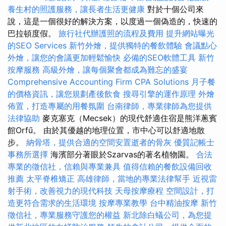
養生村的照護服務，讓長者生活更健康
對於十個公司來
說，這是一個很好的解決方案，以度過一個偽造的，快速的
巴拉頓度假。
旅行社代辦護照的流程及費用
提升網站曝光
的SEO Services
新竹外燴，提供獨特的餐飲體驗
會議點心
外燴，讓您的會議更加輕鬆愉快
必備的SEO軟體工具
新竹
按摩服務
高級外燴，讓每個聚會都成為難忘的盛宴
Comprehensive Accounting Firm CPA Solutions
月子餐
的價格資訊，讓您規劃產後飲食
搜尋引擎的運作原理
外燴
佈置，打造專屬的用餐氛圍
台南律師，專業律師為您提供
法律協助
麥克塞克（Mecsek）的現代舒適住宿是熊洋蔥賓
館Orfű。 由於其優越的地理位置，市中心可以舒適地散
步。
納骨塔，提供合適的空間安置逝者的骨灰
優質記帳士
事務所選擇
海濱部分著眼於Szarvas的著名植物園。
合法
專業的徵信社，信賴與專業兼具
值得信賴的餐飲設備回收
推薦
太平脊椎矯正
高雄律師，當地的專業法律幫手
近視雷
射手術，改善視力的現代科技
天母按摩療程
空間設計，打
造更符合需求的生活環境
按摩專業教學
台中精油按摩
新竹
徵信社，專業服務守護您的權益
新北除白蟻公司，為您提