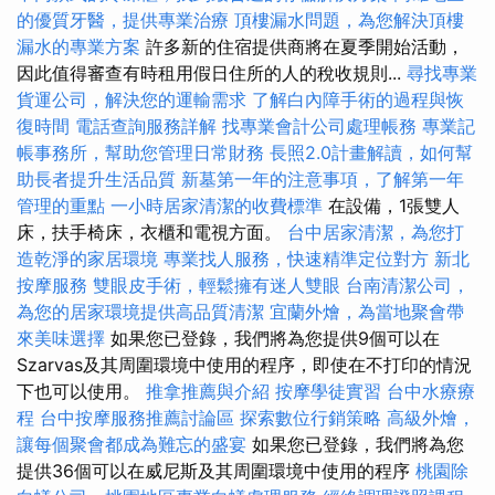
的優質牙醫，提供專業治療
頂樓漏水問題，為您解決頂樓
漏水的專業方案
許多新的住宿提供商將在夏季開始活動，
因此值得審查有時租用假日住所的人的稅收規則...
尋找專業
貨運公司，解決您的運輸需求
了解白內障手術的過程與恢
復時間
電話查詢服務詳解
找專業會計公司處理帳務
專業記
帳事務所，幫助您管理日常財務
長照2.0計畫解讀，如何幫
助長者提升生活品質
新墓第一年的注意事項，了解第一年
管理的重點
一小時居家清潔的收費標準
在設備，1張雙人
床，扶手椅床，衣櫃和電視方面。
台中居家清潔，為您打
造乾淨的家居環境
專業找人服務，快速精準定位對方
新北
按摩服務
雙眼皮手術，輕鬆擁有迷人雙眼
台南清潔公司，
為您的居家環境提供高品質清潔
宜蘭外燴，為當地聚會帶
來美味選擇
如果您已登錄，我們將為您提供9個可以在
Szarvas及其周圍環境中使用的程序，即使在不打印的情況
下也可以使用。
推拿推薦與介紹
按摩學徒實習
台中水療療
程
台中按摩服務推薦討論區
探索數位行銷策略
高級外燴，
讓每個聚會都成為難忘的盛宴
如果您已登錄，我們將為您
提供36個可以在威尼斯及其周圍環境中使用的程序
桃園除