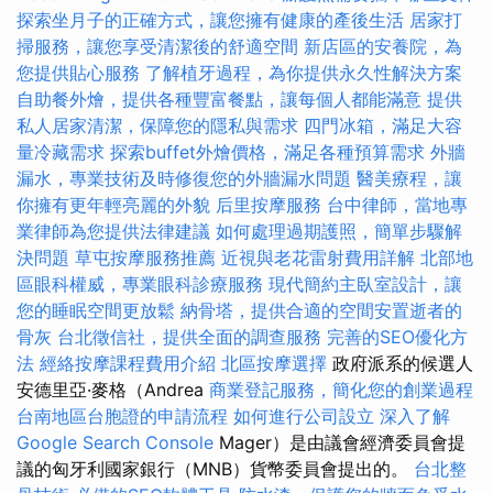
探索坐月子的正確方式，讓您擁有健康的產後生活
居家打
掃服務，讓您享受清潔後的舒適空間
新店區的安養院，為
您提供貼心服務
了解植牙過程，為你提供永久性解決方案
自助餐外燴，提供各種豐富餐點，讓每個人都能滿意
提供
私人居家清潔，保障您的隱私與需求
四門冰箱，滿足大容
量冷藏需求
探索buffet外燴價格，滿足各種預算需求
外牆
漏水，專業技術及時修復您的外牆漏水問題
醫美療程，讓
你擁有更年輕亮麗的外貌
后里按摩服務
台中律師，當地專
業律師為您提供法律建議
如何處理過期護照，簡單步驟解
決問題
草屯按摩服務推薦
近視與老花雷射費用詳解
北部地
區眼科權威，專業眼科診療服務
現代簡約主臥室設計，讓
您的睡眠空間更放鬆
納骨塔，提供合適的空間安置逝者的
骨灰
台北徵信社，提供全面的調查服務
完善的SEO優化方
法
經絡按摩課程費用介紹
北區按摩選擇
政府派系的候選人
安德里亞·麥格（Andrea
商業登記服務，簡化您的創業過程
台南地區台胞證的申請流程
如何進行公司設立
深入了解
Google Search Console
Mager）是由議會經濟委員會提
議的匈牙利國家銀行（MNB）貨幣委員會提出的。
台北整