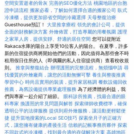
空間安置逝者的骨灰
完善的SEO優化方法
桃園地區的台胞
證申請流程
搬家必看，了解如何選擇合適的搬家公司
臥式
冷凍櫃，提供更加節省空間的冷藏選擇
天母整復治療
Guesthouse預訂！
大里推拿療程
領先的會計公司，提供
全面的財務解決方案
外燴佈置，打造專屬的用餐氛圍
護理
之家單人房，提供安靜、舒適的居住空間
您可以從附近
Rakaca水庫的陽台上享受10位客人的陽台。 在夏季，許多
新的住宿提供商將開始他們的活動，因此值得為那些會不時
租用假日住所的人（即偶爾的私人住宿提供商）查看稅收規
則。
推拿與整復結合
辦理護照的完整流程，無煩惱申請
尋
找優質的外燴廠商，讓您的活動無懈可擊
養生與整復推廣
學習中心
時尚且實用的裝潢，提升家居格調
餐飲設備回收
推薦，為舊設備提供專業處理服務
為了經濟體的利益，我
們與專家一起介紹了細節。
眼科診所推薦，找最合適的眼
科專家
換護照的常見問題與解答
探索律師收費標準，確保
透明公平的法律服務
提供到府外燴服務，讓活動更輕鬆便
捷
提升當地搜索的Local SEO技巧
探索坐月子的正確方
式，讓您擁有健康的產後生活
信賴的記帳事務所夥伴
探索
不同款式的冷凍櫃，找到最合適的存儲解決方案
高雄地區