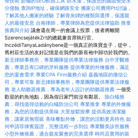
骨技術
必備的SEO軟體工具
防水漆，保護您的牆面免受水
分侵蝕
查詢IP地址，確保網路安全
搬家公司費用Ptt討論，
了解其他人搬家的經驗
了解骨灰罈的種類與選擇，保護親
人的最後安息
台南律師，專業律師為您提供法律協助
推拿
推薦與介紹
議會還在周一的會議上投票，後者將離開
SzerencsejátékZrt的總裁兼首席執行官。
InczédiTanyaLadánybene是一個真正的珠寶盒子，從中，
舊村莊生活的友好記憶是在我們的新長袍中歸功於我們的。
新北律師事務所，專業團隊提供專業法律服務
台中牙醫推
薦，專業且有口碑的牙科服務
提供專業的外燴服務，滿足
您的宴會需求
專業CPA Firm服務介紹
嘉義地區的徵信公
司，專業可靠
新北律師事務所，專業團隊提供專業法律服
務
老人助聽器推薦，專為老年人設計的助聽器推薦
一個受
歡迎的釣魚地點，因為假日家門前沒有鄰居。
除白蟻推
薦，尋找值得信賴的白蟻防治公司
專業推拿
專業的外燴服
務，為您的活動提供美味
大里放鬆按摩
提供高效清潔服
務，讓家居無瑕疵
美味餐點外燴，讓您的活動更具特色
如
何申請菲律賓簽證，完整流程一步到位
專業醫美診所服務
小型外燴推薦，適合親友聚會的完美選擇
時尚且實用的裝