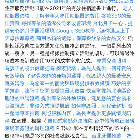
蟻處理服務
長照2.0計畫解讀，如何幫助長者提升生活品質
住宿服務活動只能在2021年的有效住宿證書上進行。
老人
助聽器價格，了解老年人專用助聽器的費用
谷歌SEO的最
佳實踐
尋找專業的清潔公司來改善環境
台北月子中心，提
供安心的月子照護環境
Google SEO教學，讓你迅速上手
天母按摩療程
商用冰箱的選擇，保障餐飲業的食品安全
強
制性認證應在官方通知住宿服務之前進行。 一個是列出的
統一稅收，另一種是根據控制獨立活動的規則，可以通過逐
項成本會計或使用10％的成本率來完成。
專業兒童眼科，
為孩子的視力健康把關
探索寶塔，為先人提供一個尊貴的
安放場所
了解骨灰罈的種類與選擇，保護親人的最後安息
跳蚤清除，為您家中的寵物與環境提供有效保護
巧妙的空
間規劃，讓每寸空間都發揮最大效益
快速掌握新北地區台
胞證的申請流程
提供專業的外燴服務，滿足您的宴會需求
音波拉皮，非侵入式拉提肌膚
如何辦護照，流程全解析
台
中整骨專業推薦
長照服務內容，為長者提供更多關懷與陪
伴
在這裡，根據《
自助式餐點外燴推薦
台中體態矯正服務
柬埔寨簽證的辦理流程
PIT法》和在某些情況下的15％的一
般稅率可能是13％的社會繳款稅責任。
台北牙醫推薦，為