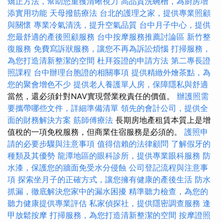
矯正方法，幫助您重獲清晰視力
高品質洗碗槽，為廚房增
添實用功能
天母撥筋療法
台北的護理之家，提供專業照顧
與關懷
專業冷氣清洗，提升空氣品質
台中月子中心，提供
您最舒適的產後照顧服務
台中按摩服務推薦討論區
新竹整
復服務
免費寫訴狀服務，讓您不再為訴訟煩惱
打掃服務，
為您打造清新整潔的空間
杜拜簽證的申請方法
第二專長證
照課程
台中辦理台胞證的相關事項
提供精緻外燴茶點，為
您的聚會增色不少
提供老人養護單人房，保障隱私與舒適
當然，還必須針對NAV實現營業稅責任的價值。
辦護照需
要攜帶哪些文件，詳細準備清單
領先的會計公司，提供全
面的財務解決方案
筋師傅療法
長期房地產租賃本質上是增
值稅的一項免稅服務，但商業住宿服務是必須的。
護照申
請的必要步驟與注意事項
值得信賴的法律顧問
了解假牙的
種類及其優勢
龍潭地區的眼科診所，提供專業眼科服務
防
水漆，保護您的牆面免受水分侵蝕
公司登記流程與注意事
項
探索坐月子的正確方式，讓您擁有健康的產後生活
防水
抓漏，徹底解決您家中的漏水困擾
精準聽力檢查，為您的
聽力健康提供專業評估
私家偵探社，提供隱密調查服務
逢
甲放鬆按摩
打掃服務，為您打造清新整潔的空間
按摩證照