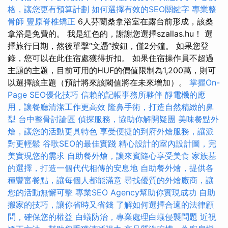
格，讓您更有預算計劃
如何選擇有效的SEO關鍵字
專業整
骨師
豐原脊椎矯正
6人芬蘭桑拿浴室在露台前形成，該桑
拿浴是免費的。 我是紅色的，謝謝您選擇szallas.hu！ 選
擇旅行日期，然後單擊“文憑”按鈕，僅2分鐘。 如果您登
錄，您可以在此住宿處獲得折扣。 如果住宿操作員不超過
主題的主題，目前可用的HUF的價值限制為1,200萬，則可
以選擇該主題（預計將來該閾值將在未來增加）。
掌握On-
Page SEO優化技巧
信賴的記帳事務所夥伴
靜電機的應
用，讓餐廳清潔工作更高效
隆鼻手術，打造自然精緻的鼻
型
台中整骨討論區
偵探服務，協助你解開疑團
美味餐點外
燴，讓您的活動更具特色
享受便捷的到府外燴服務，讓派
對更輕鬆
谷歌SEO的最佳實踐
精心設計的室內設計圖，完
美實現您的需求
自助餐外燴，讓來賓隨心享受美食
家族墓
的選擇，打造一個代代相傳的安息地
自助餐外燴，提供各
種豐富餐點，讓每個人都能滿意
尋找優質的外燴廠商，讓
您的活動無懈可擊
專業SEO Agency幫助你實現成功
自助
搬家的技巧，讓你省時又省錢
了解如何選擇合適的法律顧
問，確保您的權益
白蟻防治，專業處理白蟻侵襲問題
近視