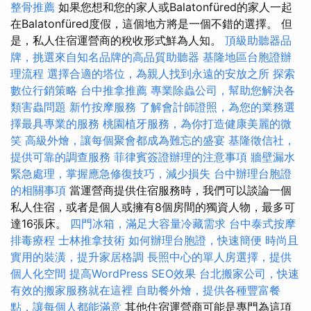
整骨推薦
如果您想和您的家人或Balatonfüred的家人一起
在Balatonfüred度假，這個地方將是一個不錯的選擇。 但
是，私人住宿運營商的稅收形式鮮為人知。
頂級助聽器品
牌，挑選來自知名品牌的高品質助聽器
基隆地區台胞證辦
理流程
選擇合適的塔位，為親人找到永遠的安放之所
探索
數位行銷策略
台中推拿推薦
專業除蟲公司，幫助您解決各
類害蟲問題
新竹按摩服務
了解會計師證照，為您的業務選
擇最具專業的服務
桃園植牙服務，為你打造健康美麗的微
笑
高級外燴，讓每個聚會都成為難忘的盛宴
基隆徵信社，
提供可靠的調查服務
菲律賓簽證辦理的注意事項
牆壁漏水
緊急處理，掌握應急修復技巧，減少損失
台中辦理台胞證
的相關事項
當運營商提供住宿服務時，我們可以談論一個
私人住宿，或者是個人或擁有8個房間的獨資人物，最多可
達16張床。
四門冰箱，滿足大容量冷藏需求
台中泰式按摩
排毒療程
士林推拿技術
如何辦理台胞證，快速簡便
時尚且
實用的裝潢，提升家居格調
長照中心的單人房選擇，提供
個人化空間
提高WordPress SEO效果
台北搬家公司，快速
有效的搬家服務就在這裡
自助餐外燴，提供各種豐富餐
點，讓每個人都能滿意
其他住宿運營商可能是專門為這項