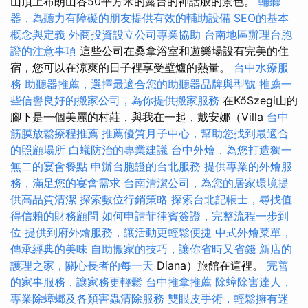
山頂上布朗山谷50平方米的露台的神話般的景色。
輔聽
器，為聽力有障礙的朋友提供有效的輔助設備
SEO的基本
概念與定義
外商投資設立公司專業協助
台南地區辦理台胞
證的注意事項
這些公司在桑拿浴室和遊樂場設有完美的住
宿，您可以在涼爽的日子裡享受壁爐的熱量。
台中水療服
務
助聽器推薦，選擇最適合您的助聽器品牌與型號
推薦一
些信譽良好的搬家公司，為你提供搬家服務
在KőSzegi山的
腳下是一個美麗的村莊，與我在一起，戴安娜（Villa
台中
筋膜放鬆療程推薦
推薦優質月子中心，幫助您找到最適合
的照顧場所
白蟻防治的專業建議
台中外燴，為您打造獨一
無二的宴會餐點
申辦台胞證的台北服務
提供專業的外燴服
務，滿足您的宴會需求
台南清潔公司，為您的居家環境提
供高品質清潔
探索數位行銷策略
探索台北記帳士，尋找值
得信賴的財務顧問
如何申請菲律賓簽證，完整流程一步到
位
提供到府外燴服務，讓活動更輕鬆便捷
中式外燴菜單，
傳承經典的美味
自助搬家的技巧，讓你省時又省錢
新店的
護理之家，關心長者的每一天
Diana）旅館在這裡。
完善
的家事服務，讓家務更輕鬆
台中推拿推薦
除蟑除害達人，
專業除蟑螂及各類害蟲清除服務
雙眼皮手術，輕鬆擁有迷