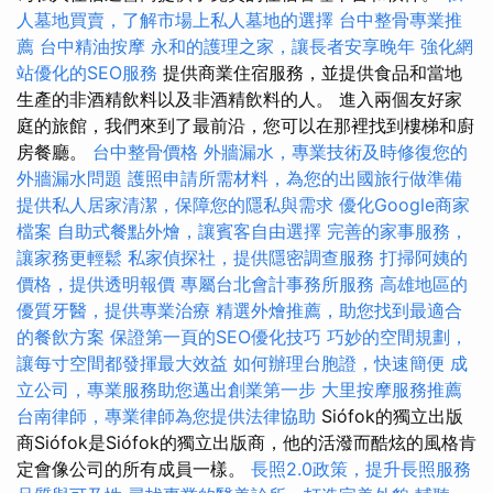
人墓地買賣，了解市場上私人墓地的選擇
台中整骨專業推
薦
台中精油按摩
永和的護理之家，讓長者安享晚年
強化網
站優化的SEO服務
提供商業住宿服務，並提供食品和當地
生產的非酒精飲料以及非酒精飲料的人。 進入兩個友好家
庭的旅館，我們來到了最前沿，您可以在那裡找到樓梯和廚
房餐廳。
台中整骨價格
外牆漏水，專業技術及時修復您的
外牆漏水問題
護照申請所需材料，為您的出國旅行做準備
提供私人居家清潔，保障您的隱私與需求
優化Google商家
檔案
自助式餐點外燴，讓賓客自由選擇
完善的家事服務，
讓家務更輕鬆
私家偵探社，提供隱密調查服務
打掃阿姨的
價格，提供透明報價
專屬台北會計事務所服務
高雄地區的
優質牙醫，提供專業治療
精選外燴推薦，助您找到最適合
的餐飲方案
保證第一頁的SEO優化技巧
巧妙的空間規劃，
讓每寸空間都發揮最大效益
如何辦理台胞證，快速簡便
成
立公司，專業服務助您邁出創業第一步
大里按摩服務推薦
台南律師，專業律師為您提供法律協助
Siófok的獨立出版
商Siófok是Siófok的獨立出版商，他的活潑而酷炫的風格肯
定會像公司的所有成員一樣。
長照2.0政策，提升長照服務