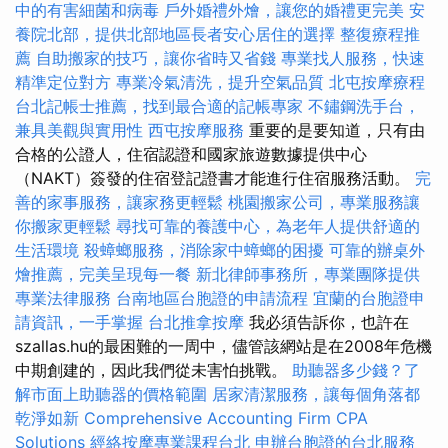
中的有害細菌和病毒
戶外婚禮外燴，讓您的婚禮更完美
安
養院北部，提供北部地區長者安心居住的選擇
整復療程推
薦
自助搬家的技巧，讓你省時又省錢
專業找人服務，快速
精準定位對方
專業冷氣清洗，提升空氣品質
北屯按摩療程
台北記帳士推薦，找到最合適的記帳專家
不鏽鋼洗手台，
兼具美觀與實用性
西屯按摩服務
重要的是要知道，只有由
合格的公證人，住宿認證和國家旅遊數據提供中心
（NAKT）簽發的住宿登記證書才能進行住宿服務活動。
完
善的家事服務，讓家務更輕鬆
桃園搬家公司，專業服務讓
你搬家更輕鬆
尋找可靠的養護中心，為老年人提供舒適的
生活環境
殺蟑螂服務，消除家中蟑螂的困擾
可靠的辦桌外
燴推薦，完美呈現每一餐
新北律師事務所，專業團隊提供
專業法律服務
台南地區台胞證的申請流程
宜蘭的台胞證申
請資訊，一手掌握
台北推拿按摩
我必須告訴你，也許在
szallas.hu的最困難的一周中，儘管該網站是在2008年危機
中期創建的，因此我們從未害怕挑戰。
助聽器多少錢？了
解市面上助聽器的價格範圍
居家清潔服務，讓每個角落都
乾淨如新
Comprehensive Accounting Firm CPA
Solutions
經絡按摩專業課程台北
申辦台胞證的台北服務