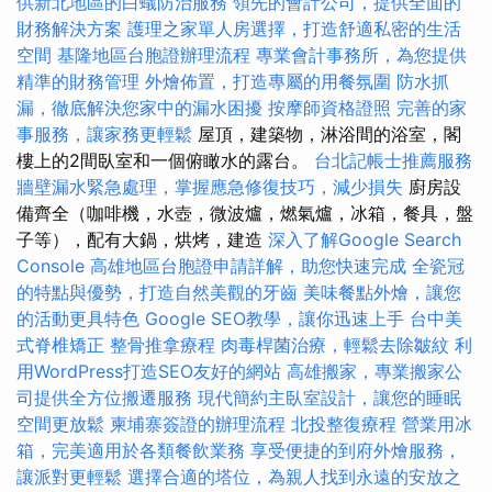
供新北地區的白蟻防治服務
領先的會計公司，提供全面的
財務解決方案
護理之家單人房選擇，打造舒適私密的生活
空間
基隆地區台胞證辦理流程
專業會計事務所，為您提供
精準的財務管理
外燴佈置，打造專屬的用餐氛圍
防水抓
漏，徹底解決您家中的漏水困擾
按摩師資格證照
完善的家
事服務，讓家務更輕鬆
屋頂，建築物，淋浴間的浴室，閣
樓上的2間臥室和一個俯瞰水的露台。
台北記帳士推薦服務
牆壁漏水緊急處理，掌握應急修復技巧，減少損失
廚房設
備齊全（咖啡機，水壺，微波爐，燃氣爐，冰箱，餐具，盤
子等），配有大鍋，烘烤，建造
深入了解Google Search
Console
高雄地區台胞證申請詳解，助您快速完成
全瓷冠
的特點與優勢，打造自然美觀的牙齒
美味餐點外燴，讓您
的活動更具特色
Google SEO教學，讓你迅速上手
台中美
式脊椎矯正
整骨推拿療程
肉毒桿菌治療，輕鬆去除皺紋
利
用WordPress打造SEO友好的網站
高雄搬家，專業搬家公
司提供全方位搬遷服務
現代簡約主臥室設計，讓您的睡眠
空間更放鬆
柬埔寨簽證的辦理流程
北投整復療程
營業用冰
箱，完美適用於各類餐飲業務
享受便捷的到府外燴服務，
讓派對更輕鬆
選擇合適的塔位，為親人找到永遠的安放之