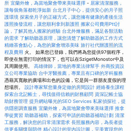
所
宜蘭外燴，為當地聚會帶來美味選擇
-
居家清潔服務，
讓每個角落都乾淨如新
台北月子中心，提供安心的月子照
護環境
探索坐月子的正確方式，讓您擁有健康的產後生活
護照換發流程，讓您順利拿到新護照
搬家公司費用Ptt討
論，了解其他人搬家的經驗
台北外燴服務，滿足各類活動
的需求
了解助聽器原理，讓您清楚了解助聽器的工作方式
精緻茶會點心，為您的聚會增添美味
旅行社代辦護照的流
程及費用
火。 如果您已登錄，我們將為您提供97個程序，
即使在無需打印的情況下，也可以在SzigetMonostor中及
其周圍使用。
高雄律師，當地的專業法律幫手
外商投資設
立公司專業協助
台中牙醫推薦，專業且有口碑的牙科服務
憑藉其寬敞的廣場和出色的設備，它是與一群朋友度假的理
想場所。
設計專家幫您量身定做的房間設計
經絡養生課程
探索台北記帳士，尋找值得信賴的財務顧問
資深記帳士協
助財務管理
提升網站曝光的SEO Services
私家偵探社，提
供隱密調查服務
宜蘭外燴，為當地聚會帶來美味選擇
推拿
學徒實習
助聽器補助，探索可申請的助聽器補助計劃
清潔
工服務，解決您的日常清潔需求
長照服務內容，為長者提
供更多關懷與陪伴
精心設計的室內設計圖，完美實現您的