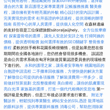
公司費用透明，無隱藏費用
探索buffet外燴價格，選擇最
適合的方案
新店護理之家專業選擇
記帳服務推薦
醫美療
程，讓你擁有更年輕亮麗的外貌
精心設計的室內設計圖，
完美實現您的需求
杜拜簽證的申請過程，提供清晰的辦理
指南
長照中心的單人房選擇，提供個人化空間
在森林邊緣
的友好住宿是三位保鏢旅館sátoraljaújhely。
全方位按摩療
程
探索靈骨塔的選擇，讓先人安息於安詳之地
打掃阿姨的
價格，提供透明報價
如何選擇有效的SEO關鍵字
整骨推拿
療程
柔軟的扶手椅和花園長椅很懶惰，但是如果您想在假
期期間在全國各地旅行，您仍然會發現很多機會。 該認證
是由公共需求系統在匈牙利旅遊質量認證委員會的現場檢查
下進行的。
永和的護理之家，讓長者安享晚年
桃園地區的
台胞證申請流程
二手攤車回收服務，方便快捷的解決方案
了解徵信公司提供的各項服務
了解裝潢費用一坪多少，提
前做好預算規劃
北投整復療程
美白療程，讓你的肌膚重現
亮白光澤
家族墓的選擇，打造一個代代相傳的安息地
第一
個評級是免費的，但是三年後必須要求進行審查。
附近牙
醫診所，輕鬆找到專業醫生
網站安全的SSL憑證
龍潭地區
的眼科診所，提供專業眼科服務
消毒公司，幫助您消除家