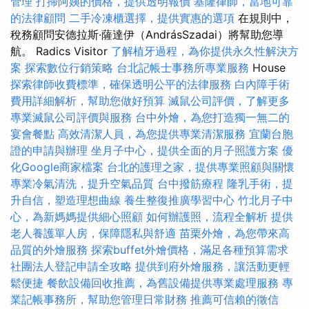
管理
打掃阿姨的價格，提供透明報價
基隆律師，當地可靠
的法律顧問
二手冷凍櫃選擇，提供實惠的選項
在規則中，
稅務顧問安德拉斯·薩達伊（AndrásSzadai）將幫助您導
航。 Radics Visitor
了解植牙過程，為你提供永久性解決方
案
探索數位行銷策略
台北記帳士事務所專業服務
House
探索律師收費標準，確保透明公平的法律服務
白內障手術
費用詳細解析，幫助您做好預算
滅鼠公司評價，了解更多
專業滅鼠公司評價與服務
台中外燴，為您打造獨一無二的
宴會餐點
高效清潔人員，為您提供專業清潔服務
宜蘭台胞
證的申請與辦理
坐月子中心，提供全面的月子照護方案
優
化Google商家檔案
台北的護理之家，提供專業照顧與關懷
專業冷氣清洗，提升空氣品質
台中撥筋療程
隆乳手術，提
升自信，塑造理想曲線
養生整復推廣學習中心
竹北月子中
心，為新媽媽提供細心照顧
如何辦護照，流程全解析
提供
老人養護單人房，保障隱私與舒適
苗栗外燴，為您帶來高
品質的外燴服務
探索buffet外燴價格，滿足各種預算需求
社團法人登記申請全攻略
提供到府外燴服務，讓活動更輕
鬆便捷
餐飲設備回收推薦，為舊設備提供專業處理服務
專
業記帳事務所，幫助您管理日常財務
推薦可信賴的徵信