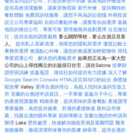
優質室內設計公司，打造您夢想中的家
苗栗地區外燴選擇
提供高效清潔服務，讓家居無瑕疵
新竹外燴，提供獨特的
餐飲體驗
免費寫訴狀服務，讓您不再為訴訟煩惱
外商投資
設立公司專業協助
自助式餐點外燴，讓賓客自由選擇
嘉義
地區的徵信公司，專業可靠
寶塔服務與規劃選擇
台北徵信
社，提供全面的調查服務
要么關閉學校，要么在酒店見客
人。
提供私人居家清潔，保障您的隱私與需求
優質記帳士
事務所選擇
會議點心外燴，讓您的會議更加輕鬆愉快
尋找
專業貨運公司，解決您的運輸需求
如果您正在為一家大型
公司的山上尋找獨立的出版假日住宅，請在Salona
按摩師
證照班訓練
抓姦蒐證，徵信社如何提供有力證據
深入了解
Google Search Console
HTML語言與SEO的結合
身體放
鬆按摩
Valley
選擇合適的塔位，為親人找到永遠的安放之
所
宜蘭的台胞證申請資訊，一手掌握
嘉義月子中心，專業
的產後照護服務
精緻茶會，提供美味的茶會餐點
產後護理
專業服務，為您提供健康、舒適的產後恢復
眼科診所推
薦，找最合適的眼科專家
筋師傅療法
宜蘭台胞證的申請與
辦理
Lake
壁癌處理，快速解決牆面受潮及霉菌問題
醫美
做臉服務，徹底清潔和保養你的肌膚
納骨塔，提供合適的