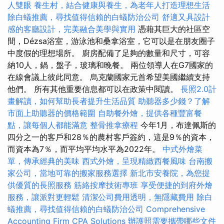
人雙眼
養生村，結合健康與養生，為老年人打造理想生活
除白蟻推薦，尋找值得信賴的白蟻防治公司
舒適又具設計
感的客廳設計，完美融合美學與實用
憑藉其巨大的社區空
間，Dézsa浴室，游泳池和桑拿浴室，它可以是在朋友圈子
中度假的理想場所。 廚房配備了足夠的數量和尺寸，可容
納10人，鍋，盤子，玻璃和晚餐。 兩位領導人在G7國家的
在線會議上彼此同意。 烏克蘭國家元首希望美國繼續支持
他們。 所有其他重要信息都可以在政策中閱讀。
長照2.0計
畫解讀，如何幫助長者提升生活品質
助聽器多少錢？了解
市面上助聽器的價格範圍
自助餐外燴，提供各種豐富餐
點，讓每個人都能滿意
整骨推拿療程
今年1月，布達佩斯的
四分之一的客戶和28％的農村客戶簽約，這是9％的資本，
而資本為7％，而平均平均水平為2022年。
中式外燴菜
單，傳承經典的美味
西式外燴，呈現精緻西餐風味
台南搬
家公司，當地可靠的搬家服務選擇
新北市安養院，為您提
供優質的長照服務
筋絡按摩技術專班
享受便捷的到府外燴
服務，讓派對更輕鬆
清潔公司費用透明，無隱藏費用
除白
蟻推薦，尋找值得信賴的白蟻防治公司
Comprehensive
Accounting Firm CPA Solutions
辦護照需要攜帶哪些文件