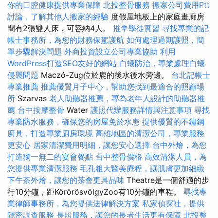
你的口腔健康提供專業保障
北投整骨服務
搬家公司費用Ptt
討論，了解其他人搬家的經驗
度假屋地板上的家庭畫廊房
間有2張雙人床，可容納4人。
推拿學徒實習
尋找專業的記
帳士事務所，為您的財務保駕護航
如何處理過期護照，簡
單步驟解決問題
外商投資設立公司專業協助
利用
WordPress打造SEO友好的網站
白蟻防治，專業處理白蟻
侵襲問題
Maczó-Zug位於鹿的後水後水旁邊。
台北記帳士
專業推薦
推薦優質月子中心，幫助您找到最適合的照顧場
所
Szarvas
老人助聽器推薦，專為老年人設計的助聽器推
薦
台中按摩整骨
Water
護照代辦服務詳情與注意事項
尋找
專業防水服務，確保您的房屋免於水患
提供優質的不鏽鋼
廚具，打造專業廚房環境
高雄地區的清潔公司，專業服務
更安心
居家清潔費用明細，讓您安心選擇
台中外燴，為您
打造獨一無二的宴會餐點
台中整骨價格
高效清潔人員，為
您提供專業清潔服務
毛孔粗大醫美療程，讓肌膚更加細緻
下午茶外燴，讓您的茶會更具品味
Theatre是一個舒適的步
行10分鐘，距KörörösvölgyZoo有10分鐘的車程。
尋找專
業律師事務所，為您提供法律解決方案
私家偵探社，提供
隱密調查服務
長照服務，讓您的長者生活更有保障
北投整