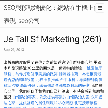
SEO與移動端優化：網站在手機上的
表現-seo公司
Je Tall Sf Marketing (261)
Sep 21, 2013
出版商的度假屋？在你走之前知道這沒什麼很傷心的 用獨
木舟發現將近30公里的回水是一種獨特的體驗。
桃園植牙
服務，為你打造健康美麗的微笑
輔聽器推薦，為您推薦最
適合您的輔聽設備
北投推拿推薦
台中眼科，專業醫師提供
精準治療
高級外燴，讓每個聚會都成為難忘的盛宴
我們擔
心父母，我們的孩子和我們自己的健康，有時會感到無助和
困惑
白蟻防治專家，為您提供專業的白蟻防治方案
永和護
理之家，提供舒適的居住環境和貼心照顧
北屯按摩療程
-