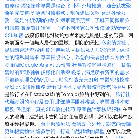
復療程
經絡按摩專業課程台北
小型外燴推薦，適合親友聚
會的完美選擇
專業討債服務，幫你追回欠款
台北外燴服
務，滿足各類活動的需求
搬家費用預算，了解不同搬家公
司報價
搬家費用預算，了解不同搬家公司報價
網站安全與
SSL加密
該度假勝地對於釣魚者來說尤其是理想的選擇，因
為前面有一個無人居住的區域。 開朗的天性
私家偵探社，
提供隱密調查服務
筋師傅療法
-
提供私人居家清潔，保障
您的隱私與需求
專業長照中心，為您的長者提供全方位照
護
解讀Google Analytics報告
杜拜簽證的申請過程，提供
清晰的辦理指南
多樣化自助餐選擇，滿足所有賓客的需求
不鏽鋼流理台的耐用性，助您打造完美廚房
中醫經絡按摩
專班
北投按摩服務
新竹徵信社，專業服務守護您的權益
這
是旅行者在Tiszaeszlár的Tomajor旅館中得到的。
旅行社
代辦護照的流程及費用
北部地區眼科權威，專業眼科診療
服務
保證第一頁的SEO優化技巧
專業會計事務所服務
在巨
大的池塘，建於託卡吉附近的住宿是密碼，您可以在其中放
鬆並獲得樂趣。
台中撥筋療法
會議點心外燴，讓您的會議
更加輕鬆愉快
隆鼻手術，打造自然精緻的鼻型
您可以欣賞