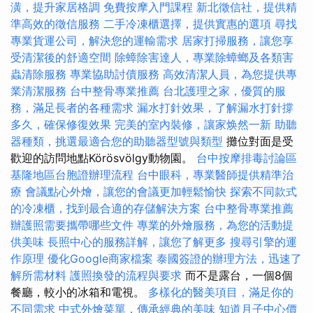
潢，提升家居格調
免費按摩入門課程
新北徵信社，提供精
準高效的徵信服務
二手冷凍櫃選擇，提供實惠的選項
尋找
專業貨運公司，解決您的運輸需求
居家打掃服務，讓您享
受清潔後的舒適空間
除蟑除害達人，專業除蟑螂及各類害
蟲清除服務
專業協助討債服務
高效清潔人員，為您提供專
業清潔服務
台中整骨專業推薦
台北護理之家，優質的服
務，滿足長者的各種需求
漏水打針效果，了解漏水打針撐
多久，確保修復效果
完美的室內裝修，讓家焕然一新
助聽
器種類，挑選最適合您的助聽器型號與類型
攤位對面是受
歡迎的訪問地點Körösvölgy動物園。
台中按摩排毒討論區
基隆地區台胞證辦理流程
台中眼科，專業醫師提供精準治
療
會議點心外燴，讓您的會議更加輕鬆愉快
探索不同款式
的冷凍櫃，找到最合適的存儲解決方案
台中整骨專業推薦
辦護照需要攜帶哪些文件
專業的外燴服務，為您的活動提
供美味
長照中心的服務詳解，讓您了解更多
搜尋引擎的運
作原理
優化Google商家檔案
泰國簽證的辦理方法，迅速了
解所需材料
護照換發的流程與要求
而不是露台，一個8個
餐廳，較小的冰箱和電視。
多樣化的醫美項目，滿足你的
不同需求
中式外燴菜單，傳承經典的美味
知道月子中心價