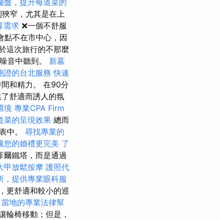
擺盤，提升每道菜的
到狹窄，尤其是在上
算需求
❌一個不舒服
會點不在市中心，因
於這次旅行的不那麼
的噪音中聽到。
新墓
胞證的台北服務
快速
間和精力。 在90分
供了舒適而誘人的氛
環境
專業CPA Firm
道菜的呈現效果
總而
列表中。
尋找專業的
讓您的婚禮更完美
了
菲爾鐵塔，而是通過
大甲放鬆按摩
護照代
所，提供專業眼科服
，更舒適和較小的巡
，當地的專業法律幫
讓輪椅移動；但是，