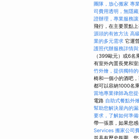
團隊，放心搬家
專
司費用透明，無隱藏
證辦理，專業服務讓
飛行，在主要景點上
源頭的有效方法
高
業的多元需求
它運營
護照代辦服務詳情與
（399歐元）或6
有室外內置長凳和室
竹外燴，提供獨特的
椅和一個小的酒吧，
都可以容納1000名
當地專業律師為您提
電路
自助式餐點外
幫助您解決屋內的漏
要求，了解如何準備
帶一張票，如果您感
Services
搬家公司費
並具有歷史氛圍，您