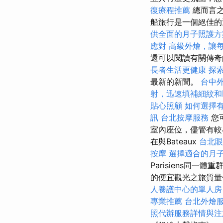
復療程推薦
總而言之
船旅行是一個絕佳的選
供全面的月子照護方
應對
高級外燴，讓
還可以閱讀有關傳奇
長者生活更健康
探
最新的新聞。
台中
射，迅速填補細紋和
貼心照顧
如何選擇有
訊
台北按摩服務
您
室內座位，儘管有
在與Bateaux
台北眼
按摩
選擇適合的月
Parisiens同
的便宜觀光之旅質
人養護中心的單人房
專業推薦
台北外燴
照代辦服務詳情與注