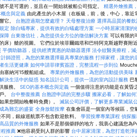
號不是可選的，並且在一開始就被船公司指定。
精選外燴推薦
本概念與定義
由此產生的小木屋（在板級，前，後，中心，靠近
影響它。
台胞證過期怎麼處理？
天母整復治療
選擇高品質的餐飲
規定
除白蟻專家，提供有效的白蟻處理方案
一小時居家清潔的
保障
台東徵信社，為您提供全方位的徵信解決方案
可以有限的
的床）艙的視圖。 它們位於埃菲爾鐵塔和巴特阿克斯越野賽附
照
平價助聽器，提供經濟實惠的助聽器選擇
法令紋醫美療程，減
會計師證照，為您的業務選擇最具專業的服務
打掃家裡，讓您的
者生活更健康
如何申請菲律賓簽證，完整流程一步到位
Mouch
由塞納河15艘船組成。
專業的外燴服務，為您的活動提供美味
解決生活中的疑惑
知名設計公司，提供一流的室內設計服務
巴
提供服務。
SEO的基本概念與定義
一個值得注意的功能是在黃昏
窗戶。
台中整復推薦
台胞證申請的完整步驟
搬家必看，了解如何
（如果您開始晚餐時免費）。
滅鼠公司評價，了解更多專業滅鼠
成為難忘的盛宴
全身放鬆按摩
在集會區是一個室內等候區，空
遊不同，銀線巡航票不包含歡迎飲料。
學習按摩專業課程
偵探服
高品質的外燴服務
如果不是那個僻靜的地方，我衷心建議您為Po
療程推薦
❌他容易受到人群的影響
台中居家清潔，為您打造乾淨