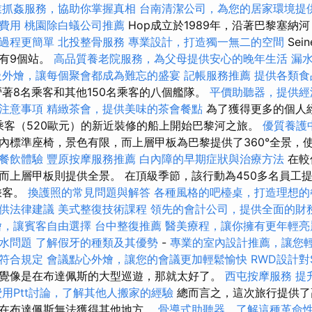
業抓姦服務，協助你掌握真相
台南清潔公司，為您的居家環境提
費用
桃園除白蟻公司推薦
Hop成立於1989年，沿著巴黎塞納河（
過程更簡單
北投整骨服務
專業設計，打造獨一無二的空間
Se
有9個站。
高品質養老院服務，為父母提供安心的晚年生活
漏
級外燴，讓每個聚會都成為難忘的盛宴
記帳服務推薦
提供各類食
著8名乘客和其他150名乘客的八個艦隊。
平價助聽器，提供經
注意事項
精緻茶會，提供美味的茶會餐點
為了獲得更多的個人經
名乘客（520歐元）的新近裝修的船上開始巴黎河之旅。
優質養護
內標準座椅，景色有限，而上層甲板為巴黎提供了360°全景，
餐飲體驗
豐原按摩服務推薦
白內障的早期症狀與治療方法
在較
而上層甲板則提供全景。 在頂級季節，該行動為450多名員工
乘客。
換護照的常見問題與解答
各種風格的吧檯桌，打造理想的
供法律建議
美式整復技術課程
領先的會計公司，提供全面的財
燴，讓賓客自由選擇
台中整復推薦
醫美療程，讓你擁有更年輕亮
水問題
了解假牙的種類及其優勢
-
專業的室內設計推薦，讓您
符合規定
會議點心外燴，讓您的會議更加輕鬆愉快
RWD設計對
覺像是在布達佩斯的大型巡遊，那就太好了。
西屯按摩服務
提
用Ptt討論，了解其他人搬家的經驗
總而言之，這次旅行提供了
在布達佩斯無法獲得其他地方。
骨導式助聽器，了解這種革命