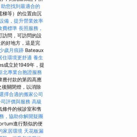
，助您找到最適合的
電梯等）的位置由沉
設備，提升營業效率
收費標準
長照服務，
可訪問，可訪問的設
近的好地方，這是完
少歲月痕跡
Bateaux
居住環境更舒適
養生
es成立於1949年，提
新北專業台胞證服務
黎應付款的第四高應
之後關閉燈，以消除
選擇合適的搬家公司
公司評價與服務
高級
氣條件的候診室和售
務，協助你解開疑團
rtum進行類似的便
的家居環境
天花板漏