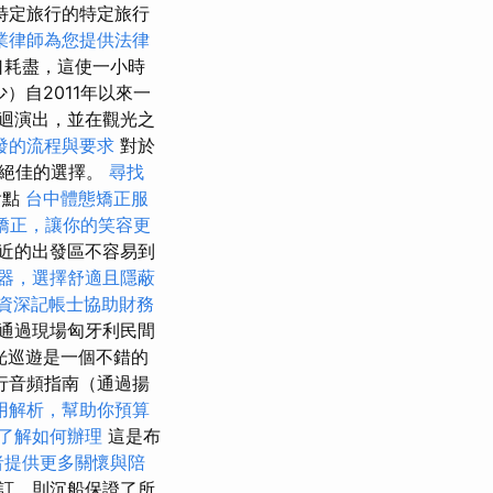
特定旅行的特定旅行
業律師為您提供法律
口耗盡，這使一小時
少）自2011年以來一
迴演出，並在觀光之
發的流程與要求
對於
個絕佳的選擇。
尋找
會點
台中體態矯正服
矯正，讓你的笑容更
近的出發區不容易到
器，選擇舒適且隱蔽
資深記帳士協助財務
通過現場匈牙利民間
觀光巡遊是一個不錯的
行音頻指南（通過揚
用解析，幫助你預算
了解如何辦理
這是布
者提供更多關懷與陪
訂，則沉船保證了所