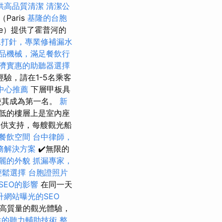
供高品質清潔
清潔公
Paris
基隆的台胞
ine）提供了霍普河的
水打針，專業修補漏水
品機械，滿足餐飲行
濟實惠的助聽器選擇
驗，請在1-5名乘客
中心推薦
下層甲板具
使其成為第一名。
新
低的樓層上是室內座
提供支持，每艘觀光船
餐飲空間
台中律師，
務解決方案
✔️無限的
麗的外貌
抓漏專家，
輕鬆選擇
台胞證照片
SEO的影響
在同一天
升網站曝光的SEO
高質量的觀光體驗，
性的聽力輔助技術
整