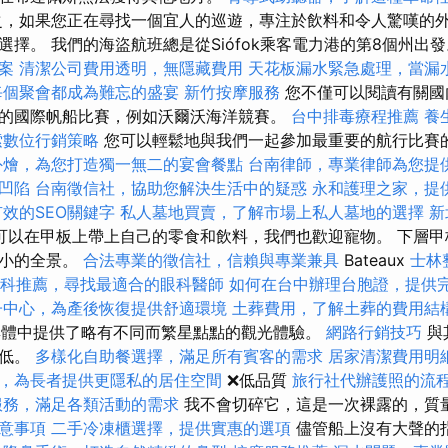
，如果您正在尋找一個宜人的巡遊，專注於飲料和令人驚嘆的
擇。 我們的海盜航班總是從Siófok乘客電力港的第8個州出
案
清潔公司費用透明，無隱藏費用
天花板漏水緊急處理，當漏
每個聚會都成為難忘的盛宴
新竹按摩服務
您不僅可以閱讀有關國
的國際帆船比賽，例如沃爾沃海洋競賽。
台中排毒療程推薦
養
索數位行銷策略
您可以輕鬆地與我們一起參加最重要的航行比賽
外燴，為您打造獨一無二的宴會餐點
台南律師，專業律師為您提
凹陷
台南徵信社，協助您解決生活中的疑惑
永和護理之家，提
效的SEO關鍵字
私人墓地買賣，了解市場上私人墓地的選擇
新
可以在甲板上帶上自己的零食和飲料，我們也歡迎寵物。 下層甲
較小的全景。
合法專業的徵信社，信賴與專業兼具
Bateaux
士林
科推薦，尋找最適合的眼科醫師
如何在台中辦理台胞證，提供
子中心，為產後恢復提供舒適環境
土葬費用，了解土葬的費用結
一體重群體中提供了略有不同而繁星點點的觀光體驗。
網路行銷技巧
與
量低。
多樣化自助餐選擇，滿足所有賓客的需求
居家清潔費用明
，為長者提供更隱私的居住空間
❌低品質
旅行社代辦護照的流
服務，滿足各類活動的需求
我不會切碎它，這是一次裸露的，質
意事項
二手冷凍櫃選擇，提供實惠的選項
儘管船上沒有大聲的​