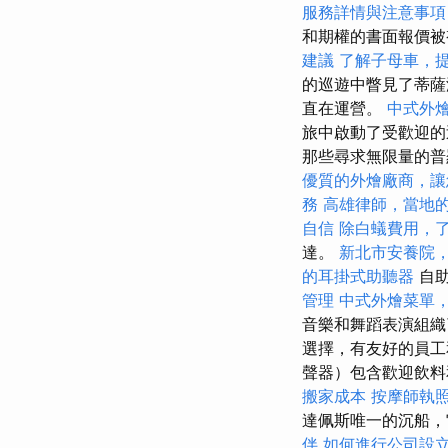
服務詳情與注意事項
和期權的書面報價
建議
了解子母車，
的巡遊中瞥見了蒂薩湖
直在運營。
中式外
旅中啟動了受歡迎
那些尋求無限量的普
優質的外燴廠商，讓
務
高雄律師，當地
自信
除白蟻費用，
達。
新北市安養院
的耳掛式助聽器
自助
管理
中式外燴菜單
音樂和舞蹈表演組織了
選擇，有友好的員工
聲器）包含歡迎飲
搬家成本
按摩師執
達佩斯唯一的沉船，
伴
如何進行公司設