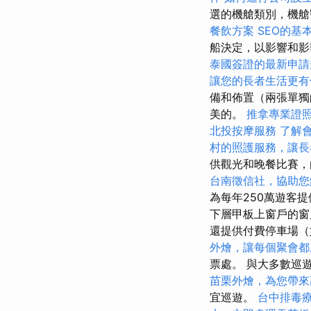
選的機艙類別，機艙
餐飲方案
SEO的基
船決定，以影響和
泰國簽證的最新申請
讓您的長者生活更有
備和佈置（兩張單獨
美的。
推拿專業證
北投按摩服務
了解
村的照護服務，讓長
供觀光和晚餐比賽，
台南徵信社，協助您
為每年250萬遊客
下層甲板上窗戶的
還提供付費停車場
外燴，讓每個聚會都
票處。 與大多數巡
苗栗外燴，為您帶來
宜巡遊。
台中排毒