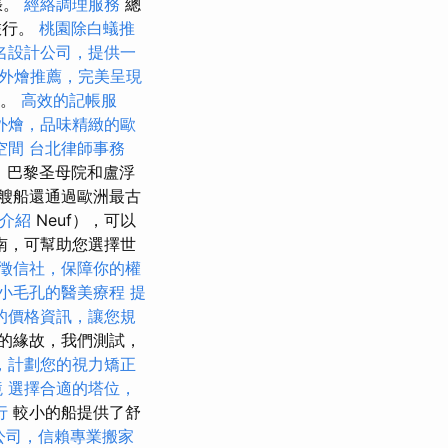
張。
經絡調理服務
總
旅行。
桃園除白蟻推
名設計公司，提供一
外燴推薦，完美呈現
等。
高效的記帳服
外燴，品味精緻的歐
空間
台北律師事務
，巴黎圣母院和盧浮
艘船還通過歐洲最古
用介紹
Neuf），可以
費指南，可幫助您選擇世
徵信社，保障你的權
小毛孔的醫美療程
提
的價格資訊，讓您規
的緣故，我們測試，
，計劃您的視力矯正
境
選擇合適的塔位，
行
較小的船提供了舒
公司，信賴專業搬家