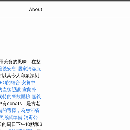
About
西哥美食的風味，在整
最後安息
居家清潔服
城市以其令人印象深刻
SEO的結合
安養中
的產後照護
宜蘭外
獨特的餐飲體驗
嘉義
有cenots，是古老
備的選擇，為您節省
照考試準備
消毒公
的周日下午10點和3