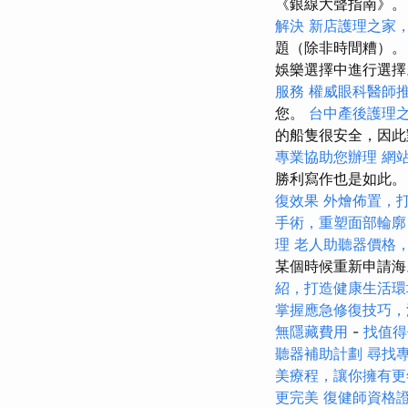
《銀線大聲指南》
解決
新店護理之家
題（除非時間糟）。
娛樂選擇中進行選
服務
權威眼科醫師
您。
台中產後護理
的船隻很安全，因此
專業協助您辦理
網站
勝利寫作也是如此
復效果
外燴佈置，
手術，重塑面部輪廓
理
老人助聽器價格
某個時候重新申請海
紹，打造健康生活環
掌握應急修復技巧，
無隱藏費用
-
找值得信
聽器補助計劃
尋找
美療程，讓你擁有更
更完美
復健師資格