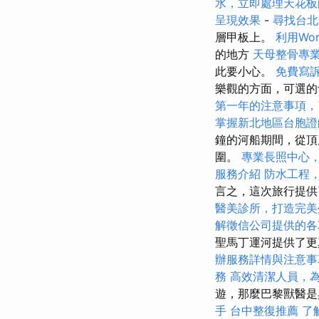
水，立即處理天花板
呈現效果
-
尋找台北
層甲板上。
利用Wo
的地方
天母整骨專
此要小心。
免費寫
樂觀的方面，可選的
第一年的注意事項，
掌握新北地區台胞證
鐘的河船期間，從頂
圍。
專業長照中心
服務介紹
防水工程
言之，這次旅行提供
醫美診所，打造完美
解徵信公司提供的各
聖馬丁運河提供了
辦服務詳情與注意事
務
高效清潔人員，
遊，那麼巴黎獸醫是
手
台中整復推薦
了