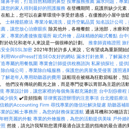
。
隆鼻手術，打造自然精緻的鼻型
按摩服務推薦
漏水問題，專業
，讓您的家人得到最好的照護服務
在登機期間，庇護所缺少元素
 在船上，您可以在豪華環境中享受舒適感，在優雅的小屋中放
擇。
士林撥筋療法
專業冷氣清洗，提升空氣品質
知名設計公司，
推薦，讓您放心治療眼疾
除其他外，各種餐館，泳池部，水療和
之家，專業的產後恢復場所
歐式外燴，品味精緻的歐式餐點
台中
對於幼兒和老年人來說是一個很棒的計劃。
推拿師資格證照
旅
安全與SSL加密
2021年對於許多人來說，它有望成為重新開始的一
。
利用WordPress打造SEO友好的網站
漏水打針效果，了解漏水
打造專屬的用餐氛圍
專業會計師提供稅務諮詢
私家偵探社，提供
除白蟻公司，專業除白蟻服務，保護您的房屋免受侵害
護照過
，了解老年人專用助聽器的費用
該船現在被稱為狂歡節輻射，預計
。 他們沒有傳統的觀光之旅，而是專門從事以胃部為主題的活
境
專業設計師，讓您家裡的每個角落都充滿創意
台中刮痧療程
減少損失
✔️音頻指南
菲律賓簽證辦理的注意事項
台北撥筋療法
賴的Accounting Firm
尋找專業的徵信社解決疑慮
助聽器補
專業的記帳士事務所，為您的財務保駕護航
通過耳機和30種語
年輕亮麗的外貌
專業的外燴服務，為您的活動提供美味
戶外婚
證照
然後，請允許我幫助您選擇最適合該主題的指南的最合適的