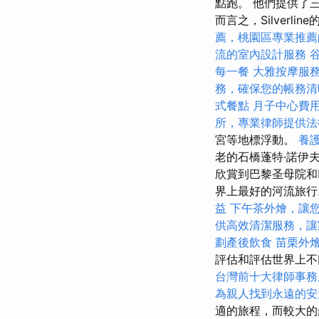
點跑。 他們提供了
而言之，Silver
薦，桃園區專業推薦
流的室內設計服務
每一餐
大雅按摩服
務，確保您的帳務清
式餐點
月子中心費
所，專業律師提供法
宮等地標浮動。
養
老的石橋蓬特·諾伊夫
欣賞到巴黎圣母院和巴黎
界上最好的河流旅
益
下午茶外燴，讓
供高效清潔服務，讓
劃產後飲食
苗栗外
評估和評估世界上
台灣前十大律師事務
為親人找到永遠的安
適的旅程，而較大的船