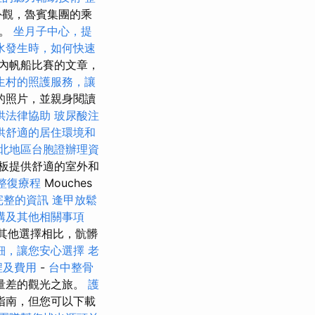
外觀，魯賓集團的乘
發。
坐月子中心，提
水發生時，如何快速
內帆船比賽的文章，
生村的照護服務，讓
的照片，並親身閱讀
供法律協助
玻尿酸注
供舒適的居住環境和
北地區台胞證辦理資
板提供舒適的室外和
整復療程
Mouches
完整的資訊
逢甲放鬆
構及其他相關事項
其他選擇相比，骯髒
細，讓您安心選擇
老
程及費用
-
台中整骨
量差的觀光之旅。
護
​指南，但您可以下載