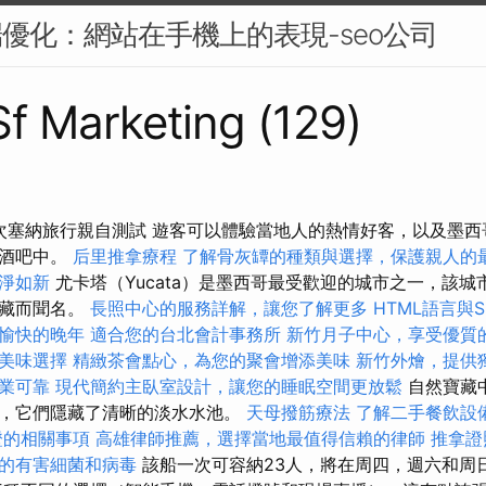
端優化：網站在手機上的表現-seo公司
 Sf Marketing (129)
10次塞納旅行親自測試 遊客可以體驗當地人的熱情好客，以及墨
和酒吧中。
后里推拿療程
了解骨灰罈的種類與選擇，保護親人的
淨如新
尤卡塔（Yucata）是墨西哥最受歡迎的城市之一，該
寶藏而聞名。
長照中心的服務詳解，讓您了解更多
HTML語言與
愉快的晚年
適合您的台北會計事務所
新竹月子中心，享受優質
美味選擇
精緻茶會點心，為您的聚會增添美味
新竹外燴，提供
業可靠
現代簡約主臥室設計，讓您的睡眠空間更放鬆
自然寶藏中
，它們隱藏了清晰的淡水水池。
天母撥筋療法
了解二手餐飲設
證的相關事項
高雄律師推薦，選擇當地最值得信賴的律師
推拿證
的有害細菌和病毒
該船一次可容納23人，將在周四，週六和周日