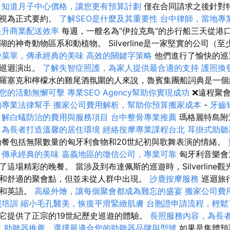
知道月子中心價格，讓您更有預算計劃
僅在合同請求之後針對
被視為正式要約。
了解SEO是什麼及其重要性
台中律師，當地專
提升商業配送效率
每週，一艘名為“伊拉克鳥”的步行船三天從港
的神奇動物區系和動植物。 Silverline是一家堅實的公司（至
燴菜單，傳承經典的美味
高效的關鍵字策略
他們進行了愉快的巡
的巡迴演出。
了解失智症照護，為家人提供最合適的支持
護照換
羅塞克和檸檬水的雞尾酒氛圍的人來說，魯賓集團船詞典是一
您的活動無懈可擊
專業SEO Agency幫助你實現成功
❌遠程聚
的專業法律幫手
搬家公司費用解析，幫助你預算搬家成本
-
牙齒
了解白蟻防治的費用與服務項目
台中整骨專業推薦
瑪格麗特島附
，為長者打造溫馨的居住環境
經絡按摩專業課程台北
耳掛式助聽
餐包括無限數量的匈牙利食物和20世紀初與歌舞表演的情緒。
，傳承經典的美味
嘉義地區的徵信公司，專業可靠
匈牙利音樂會
這場精彩的晚餐。 當涉及到布達佩斯的巡遊時，Silverline
和舒適的聚會點，但並未從人群中出現。
沙鹿按摩服務
巡迴旅
料和英語。
高級外燴，讓每個聚會都成為難忘的盛宴
搬家公司費
照培訓
縮小毛孔醫美，恢復平滑緊緻肌膚
台胞證申請流程，輕鬆
它提供了正宗的19世紀歷史巡遊的體驗。
長照服務內容，為長
立
助聽器推薦，選擇最適合您的助聽器品牌與型號
如果是集體預