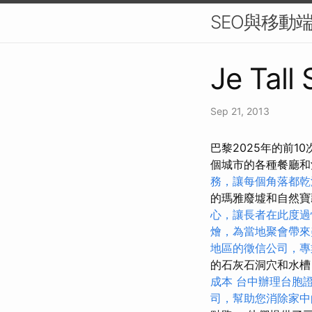
SEO與移動
Je Tall
Sep 21, 2013
巴黎2025年的前
個城市的各種餐廳
務，讓每個角落都乾
的瑪雅廢墟和自然
心，讓長者在此度過
燴，為當地聚會帶來
地區的徵信公司，專
的石灰石洞穴和水槽
成本
台中辦理台胞
司，幫助您消除家中