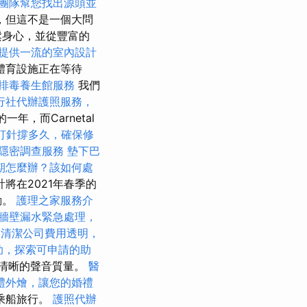
團隊幫您找出源頭並
，但這不是一個大問
鬆身心，並從豐富的
提供一流的室內設計
體育設施正在等待
排毒養生館服務
我們
行社代辦護照服務，
年，而Carnetal
打針撐多久，確保修
隱密調查服務
墊下巴
期怎麼辦？該如何處
將在2021年春季的
動。
護理之家服務介
牆壁漏水緊急處理，
清潔公司費用透明，
助，探索可申請的助
言清晰的聲音質量。
醫
禮外燴，讓您的婚禮
乘船旅行。
護照代辦