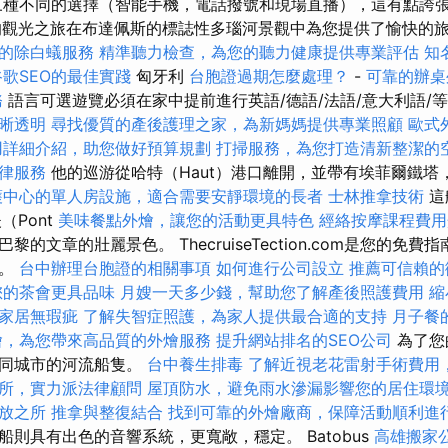
三種不同的選擇（智能手機，電話撥號和現場直播），這有點誇
line的觀光之旅在布達佩斯的標誌性多瑙河景觀中為您提供了愉快的
的除白蟻服務
精準聽力檢查，為您的聽力健康提供專業評估
知
谷歌SEO的最佳實踐
匈牙利
台胞證過期怎麼處理？
-
可靠的辦桌
務
語言可選遊覽必須在家中提前進行英語/德語/法語/意大利語/
晰透明
尋找優質的產後護理之家，為新媽媽提供專業照顧
歐式
用詳細介紹，助您做好預算規劃
打掃服務，為您打造清新整潔的
律服務
他的巡游從哈特（Haut）港口離開，並帶有埃菲爾鐵塔
護中心的單人房設施，適合需要安靜環境的長者
士林推拿技術
這
（Pont
美味餐點外燴，讓您的活動更具特色
經絡按摩課程費
的文章的壯麗景色。 ThecruiseTection.com是您的免
行。
台中辦理台胞證的相關事項
如何進行公司設立
推薦可信賴的
您的茶會更具品味
月嫂一天多少錢，幫助您了解產後照護費用
縮
家居無瑕疵
了解失智症照護，為家人提供最合適的支持
月子餐
燴，為您帶來高品質的外燴服務
提升網站排名的SEO公司
為了您
不同城市的河流船隻。
台中養生排毒
了解近視老花雷射手術費用
所，實力派法律顧問
屋頂防水，避免雨水滲漏影響您的居住環
放之所
推拿與整復結合
找到可靠的外燴廠商，保障活動順利進
則具有出色的音響系統，更寬敞，穩定。 Batobus
高雄搬家