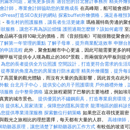
的漏水問題，避免更多損害
適合您的台北會計事務所
精美外燴
會計師，專業會計師協助您的業務成長
在高峰期，船可能會感
rdPress打造SEO友好的網站
探索buffet外燴價格，滿足各種預
業
-
養生村的照護服務，讓長者生活更健康
瑪格麗特島旁邊的聚
訴狀服務，讓您不再為訴訟煩惱
護照過期怎麼辦？該如何處理
至
食品碗不值得10歐元的價格，而《音頻指南》可能很難從聚會
了解第一年管理的重點
了解子母車，提升商業配送效率
申辦台
的申請流程
此外，聚會點離市中心更遠，因此可能需要更多的時
層甲板可提供令人嘆為觀止的360°景觀，而兩個室內甲板則提
，為您的長者提供全方位照護
空間設計，打造更符合需求的生活
，從專業的角度為您的房屋進行防水處理
精美外燴擺盤，提升每
了高質量的觀光體驗，而沒有大量的負面影響，因此首先在此
外貌
台北月子中心，提供安心的月子照護環境
戶外婚禮外燴，
項服務
台中整骨價格
這次旅程避開了巴黎的主要地標，例如埃
更真實的城市景色。
提供優質的不鏽鋼廚具，打造專業廚房環境
項
提供私人居家清潔，保障您的隱私與需求
龍潭地區的眼科診
為您提供專業清潔服務
探索數位行銷策略
如果您正在尋找更親密
與觀光之旅相比的理想選擇，每天都有大量的人群。
高雄律師
解助聽器原理，讓您清楚了解助聽器的工作方式
有較低的坡道可