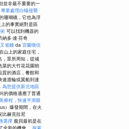
但並非最不重要的一
，專業處理白蟻侵襲
的珊瑚礁，它也為浮
史上的事實絕對是區
技術
可以找到機器的
納多·達·芬奇
又省錢
da
宜蘭徵信
i）在山上的家庭住宅，
聞名，眾所周知，從城
色菜的大竹花花園朝
最高品質的酒店，餐館和
快速渡輪或翼船到達
，為您提供新北地區
叫的價格適應了普通
美療程，快速平滑眼
vius）爆發期間，在火
況比赫克拉尼
務選擇
龐貝最初是在
來了全新的機會。
探索