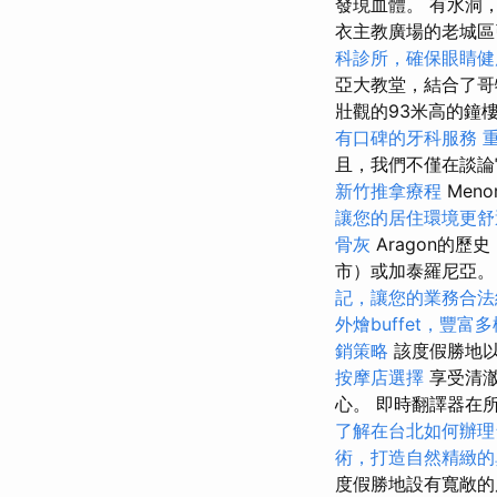
發現血體。 有水洞
衣主教廣場的老城
科診所，確保眼睛健
亞大教堂，結合了哥
壯觀的93米高的鐘
有口碑的牙科服務
且，我們不僅在談論
新竹推拿療程
Men
讓您的居住環境更舒
骨灰
Aragon的歷史
市）或加泰羅尼亞
記，讓您的業務合法
外燴buffet，豐富
銷策略
該度假勝地以
按摩店選擇
享受清
心。 即時翻譯器在
了解在台北如何辦理
術，打造自然精緻的
度假勝地設有寬敞的