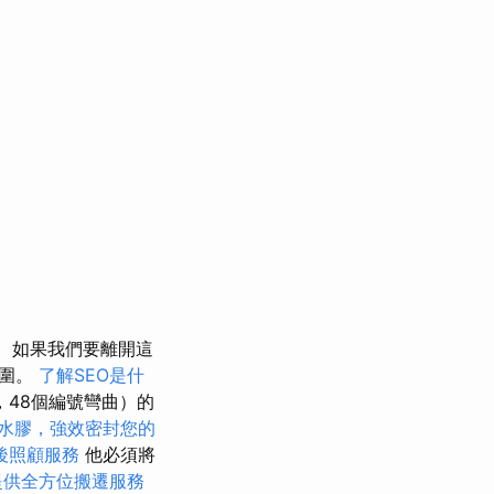
如果我們要離開這
周圍。
了解SEO是什
，48個編號彎曲）的
水膠，強效密封您的
後照顧服務
他必須將
提供全方位搬遷服務