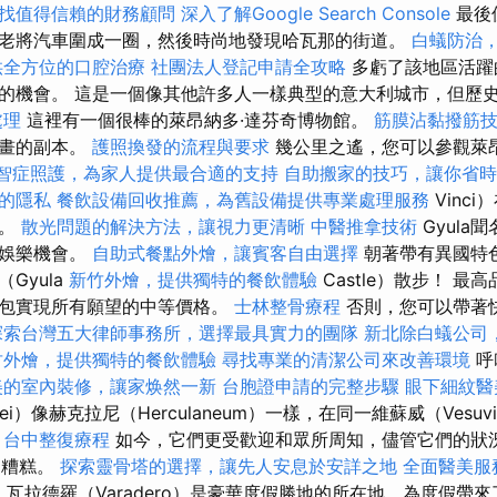
找值得信賴的財務顧問
深入了解Google Search Console
最後
老將汽車圍成一圈，然後時尚地發現哈瓦那的街道。
白蟻防治
供全方位的口腔治療
社團法人登記申請全攻略
多虧了該地區活躍
的機會。 這是一個像其他許多人一樣典型的意大利城市，但歷
處理
這裡有一個很棒的萊昂納多·達芬奇博物館。
筋膜沾黏撥筋
壁畫的副本。
護照換發的流程與要求
幾公里之遙，您可以參觀萊昂
智症照護，為家人提供最合適的支持
自助搬家的技巧，讓你省時
的隱私
餐飲設備回收推薦，為舊設備提供專業處理服務
Vinc
活。
散光問題的解決方法，讓視力更清晰
中醫推拿技術
Gyula
的娛樂機會。
自助式餐點外燴，讓賓客自由選擇
朝著帶有異國特
Gyula
新竹外燴，提供獨特的餐飲體驗
Castle）散步！ 
錢包實現所有願望的中等價格。
士林整骨療程
否則，您可以帶著
探索台灣五大律師事務所，選擇最具實力的團隊
新北除白蟻公司
竹外燴，提供獨特的餐飲體驗
尋找專業的清潔公司來改善環境
呼
美的室內裝修，讓家焕然一新
台胞證申請的完整步驟
眼下細紋醫
ei）像赫克拉尼（Herculaneum）一樣，在同一維蘇威（Vesu
。
台中整復療程
如今，它們更受歡迎和眾所周知，儘管它們的狀
）更糟糕。
探索靈骨塔的選擇，讓先人安息於安詳之地
全面醫美服
。 瓦拉德羅（Varadero）是豪華度假勝地的所在地，為度假帶