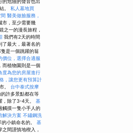
行的危險的聲音也出
終結。
私人墓地買
空間
醫美做臉服務，
城市，至少需要幾
鏡之一的漫長旅程，
紹
我們有2天的時間
到了最大，最著名的
那隻是一個跳躍的翁
的價位，選擇合適服
園，而植物園則是一個
角度為您的房屋進行
格，讓您更有預算計
城市。
台中泰式按摩
內的許多景點都在等
，除了3-4天。
基
過觸摸一隻小手人的
信解決方案
不鏽鋼洗
菲的小鎮命名的。
基
岸之間謹慎地楔入，