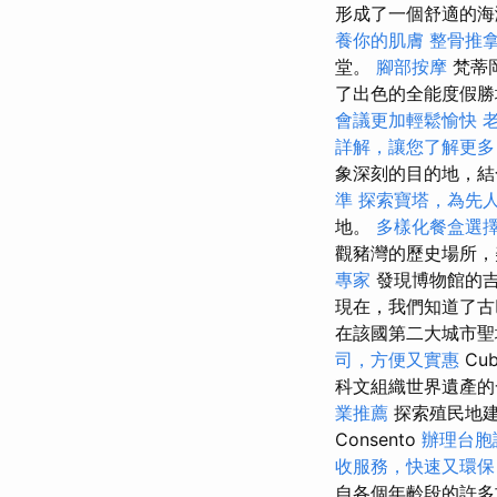
形成了一個舒適的
養你的肌膚
整骨推
堂。
腳部按摩
梵蒂
了出色的全能度假勝
會議更加輕鬆愉快
詳解，讓您了解更多
象深刻的目的地，結
準
探索寶塔，為先
地。
多樣化餐盒選
觀豬灣的歷史場所，
專家
發現博物館的
現在，我們知道了古
在該國第二大城市聖地亞
司，方便又實惠
Cu
科文組織世界遺產的
業推薦
探索殖民地建
Consento
辦理台胞
收服務，快速又環保
自各個年齡段的許多