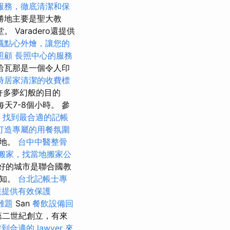
服務，徹底清潔和保
勝地主要是聖大教
Varadero還提供
議點心外燴，讓您的
照顧
長照中心的服務
哈瓦那是一個令人印
時居家清潔的收費標
許多夢幻般的目的
每天7-8個小時。 參
，找到最合適的記帳
打造專屬的用餐氛圍
的地。
台中中醫整骨
搬家，找當地搬家公
好的城市是聯合國教
得知。
台北記帳士專
境提供有效保護
難題
San
餐飲設備回
在第二世紀創立，有來
到合適的 lawyer 來