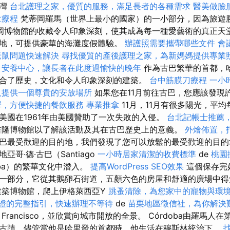
海灣
台北護理之家，優質的服務，滿足長者的各種需求
醫美做臉
拿療程
梵蒂岡羅馬（世界上最小的國家）的一小部分，因為旅遊
岡博物館的收藏令人印象深刻，使其成為每一種愛藝術的真正天堂。 
地，可提供豪華的海灘度假體驗。
辦護照需要攜帶哪些文件
會
老鼠問題快速解決
尋找優質的產後護理之家，為新媽媽提供專業
安養中心，讓長者在此度過愉快的晚年
作為古巴繁華的首都，
合了歷史，文化和令人印象深刻的建築。
台中筋膜刀療程
一小
人提供一個尊貴的安放場所
如果您在11月前往古巴，您應該發現
擇，方便快捷的餐飲服務
專業推拿
11月，11月有很多陽光，平均
美國在1961年由美國贊助了一次失敗的入侵。
台北記帳士推薦
吉隆博物館以了解該活動及其在古巴歷史上的意義。
外燴佈置，
巴最受歡迎的目的地，我們發現了您可以放鬆的最受歡迎的目
哥·德·古巴（Santiago
一小時居家清潔的收費標準
de
桃園
ba）的繁華文化中潛入。
提高WordPress SEO效果
這個保存完
一部分，它從其鵝卵石街道，五顏六色的房屋和舒適的廣場中
築博物館，爬上伊格萊西亞Y
跳蚤清除，為您家中的寵物與環
證的完整指引，快速辦理不等待
de
苗栗地區徵信社，為你解決
Francisco，並欣賞向城市開放的全景。 Córdoba由羅馬人
古蹟，儘管當他是哈里發的首都時，他生活在穆斯林統治下。
找