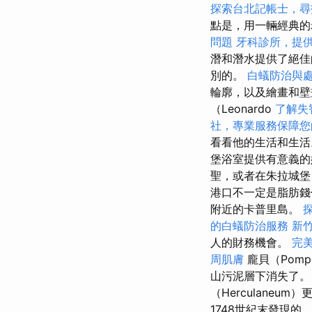
探索台北記帳士，尋
點是，用一輛經典的
問題
牙科診所，提
潛和潛水提供了絕佳
別的。
白蟻防治與
輪廓，以及繪畫和
（Leonardo
了解失
社，專業服務保障您
看看他的生活和生
堡浴室提供有意義
聖，或者在朱拉城堡（
港口不一定是脂肪
附近的卡普里島。
的白蟻防治服務
新
人的財務機會。
完
周肌膚
龐貝（Pomp
山污泥層下消失了
（Herculaneum
1748世紀末發現的