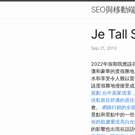
SEO與移動
Je Tall 
Sep 21, 2013
2022年假期我應該
灘和豪華的度假勝地
水和享受令人難以置
該度假勝地僅接受成人
規劃
台中居家清潔
供私密且舒適的居住
會。
網路行銷的全
景點和景點中的一
你的肌膚重現亮白光
的影響也出現在話語