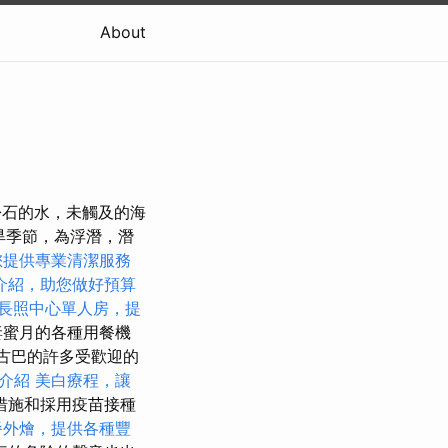
About
綠松石的水，未觸及的海
乾旱季節，為浮潛，潛
您提供專業清潔服務
介紹，助您做好預算
長照中心單人房，提
妻蜜月的各種用餐機
在古巴的許多受歡迎的
務介紹
美白療程，讓
措施和採用疫苗接種
餐外燴，提供各種豐