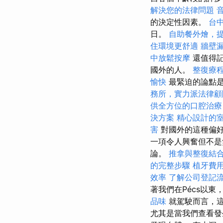
解決您的法律問題
的決定性因素。
台
日。
自助餐外燴，
住環境更舒適
牆壁
中放鬆按摩
還值得
國外的人。
整復療
愉快
最緊迫的論點
務所，實力派法律顧
供全方位的口腔治療
決方案
精心設計的
害
對國外的這種偏
一項令人興奮但不是
論。
推拿與整復結
的完整步驟
植牙費
效率
了解公司登記
著我們在Pécs以
品味
就駕駛而言，這
尤其是當我們查看發