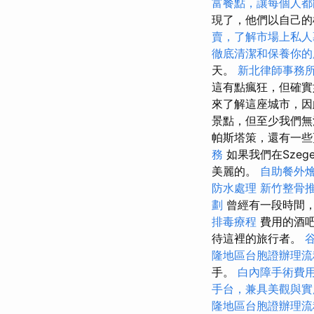
富餐點，讓每個人都
現了，他們以自己的
賣，了解市場上私人
徹底清潔和保養你的
天。
新北律師事務
這有點瘋狂，但確
來了解這座城市，
景點，但至少我們無
帕斯塔策，還有一
務
如果我們在Szeg
美麗的。
自助餐外
防水處理
新竹整骨
劃
曾經有一段時間，
排毒療程
費用的酒
待這裡的旅行者。
隆地區台胞證辦理流
手。
白內障手術費
手台，兼具美觀與實
隆地區台胞證辦理流