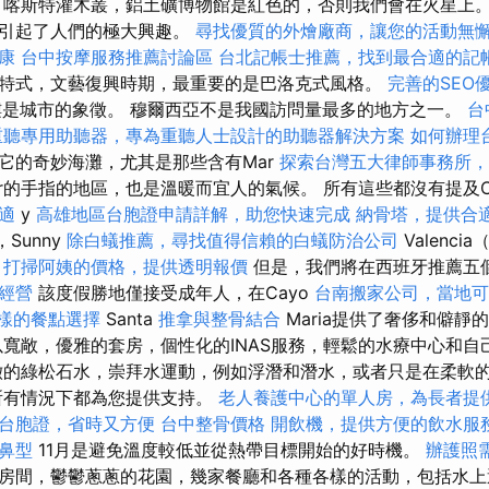
，喀斯特灌木叢，鋁土礦博物館是紅色的，否則我們會在火星上。
區引起了人們的極大興趣。
尋找優質的外燴廠商，讓您的活動無
康
台中按摩服務推薦討論區
台北記帳士推薦，找到最合適的記
特式，文藝復興時期，最重要的是巴洛克式風格。
完善的SEO
樓是城市的象徵。 穆爾西亞不是我國訪問量最多的地方之一。
台
重聽專用助聽器，專為重聽人士設計的助聽器解決方案
如何辦理
它的奇妙海灘，尤其是那些含有Mar
探索台灣五大律師事務所，
or的手指的地區，也是溫暖而宜人的氣候。 所有這些都沒有提及Cast
適
y
高雄地區台胞證申請詳解，助您快速完成
納骨塔，提供合
，Sunny
除白蟻推薦，尋找值得信賴的白蟻防治公司
Valenc
。
打掃阿姨的價格，提供透明報價
但是，我們將在西班牙推薦五
經營
該度假勝地僅接受成年人，在Cayo
台南搬家公司，當地可
多樣的餐點選擇
Santa
推拿與整骨結合
Maria提供了奢侈和僻靜
寬敞，優雅的套房，個性化的INAS服務，輕鬆的水療中心和自
澈的綠松石水，崇拜水運動，例如浮潛和潛水，或者只是在柔軟
所有情況下都為您提供支持。
老人養護中心的單人房，為長者提
台胞證，省時又方便
台中整骨價格
開飲機，提供方便的飲水服
鼻型
11月是避免溫度較低並從熱帶目標開始的好時機。
辦護照
房間，鬱鬱蔥蔥的花園，幾家餐廳和各種各樣的活動，包括水上