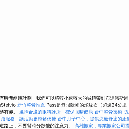
有時間組織計劃，我們可以將較小或較大的城鎮帶到布達佩斯
telvio
新竹整骨推薦
Pass是無限陡峭的蛇紋石（超過24公里
來越有趣。
選擇合適的眼科診所，確保眼睛健康
台中整骨技術
防
外燴服務，讓活動更輕鬆便捷
台中月子中心，提供您最舒適的產
道路上，不要暫時分散他的注意力。
高雄搬家，專業搬家公司