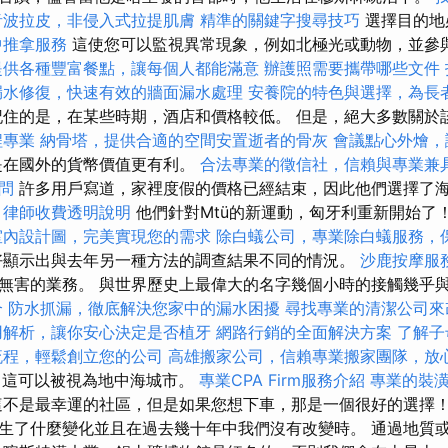
音波拉皮，非侵入式拉提肌膚
精準的關鍵字搜尋技巧
選擇目的地
中推拿服務
這使您可以監視異常現象，例如北極光或動物，並參
提供各種豐富餐點，讓每個人都能滿意
辦護照需要攜帶哪些文件
漏水修復，快速有效的牆面漏水處理
安養院的特色與選擇，為長
記住的是，在某些時期，酒店和價格較低。 但是，絕大多數關於
程專業
納骨塔，提供合適的空間安置逝者的骨灰
會議點心外燴，
是在國外的貨幣價值更有利。
合法專業的徵信社，信賴與專業兼
問
許多用戶寫道，家裡度假的價格已經結束，因此他們選擇了
律師收費透明說明
他們針對Mtü的新運動，匈牙利重新開始了
室內設計圖，完美實現您的需求
除白蟻公司，專業除白蟻服務，
好顯示出與去年另一種方法的調查結果不同的情況。
沙鹿按摩服
無害的業務。 與世界歷史上最偉大的名字幾個小時的接觸幾乎
合
防水抓漏，徹底解決您家中的漏水困擾
尋找專業的清潔公司來
用解析，讓你安心決定是否植牙
網路行銷的全面解決方案
了解子
流程，輕鬆創立您的公司
高雄搬家公司，信賴專業搬家團隊，放
東，這可以被視為地中海城市。
專業CPA Firm服務介紹
專業的裝
不是最幸運的社區，但是如果您想下車，那是一個很好的選擇！
生了什麼變化並且在過去幾十年中我們沒有改變時。 通過地質