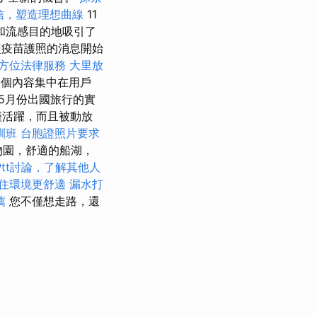
信，塑造理想曲線
11
和流感目的地吸引了
盟疫苗護照的消息開始
方位法律服務
大里放
幾個內容集中在用戶
5月份出國旅行的實
僅活躍，而且被動放
訓班
台胞證照片要求
物園，舒適的船湖，
tt討論，了解其他人
住環境更舒適
漏水打
薦
您不僅想走路，還