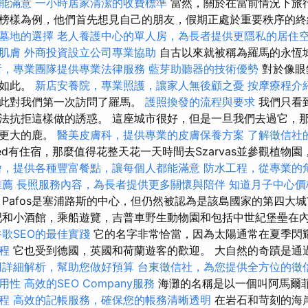
能滿意
一小時居家清潔的收費標準
當然，關於在當前情況下旅
榜樣為例，他們首先想見自己的朋友，假期正處於重要秩序的
墓地的選擇
老人養護中心的單人房，為長者提供更隱私的居住
肌膚
外商投資設立公司專業協助
自古以來就被稱為羅馬的永恆
所，專業團隊提供專業法律服務
藍芽助聽器的技術優勢
對於像眼
實如此。
新店安養院，專業照護，讓家人無後顧之憂
按摩療程介
因此對我們第一次訪問了羅馬。
護照換發的流程與要求
我們只看
法抗拒這樣做的誘惑。 這座城市很好，但是一旦我們去過它，
些更大的鹿。
醫美皮膚科，提供專業的皮膚保養方案
了解徵信社
ed有住宿，那麼值得花整天花一天時間去Szarvas並參觀植物
燴，提供各種豐富餐點，讓每個人都能滿意
防水工程，從專業的
推薦
長照服務內容，為長者提供更多關懷與陪伴
知道月子中心價
Pafos是塞浦路斯的中心，但仍然被認為是該島國家的第四大
吧和小酒館，乘船遊覽，吉普車野生動物園和包括中世紀堡壘在
谷歌SEO的最佳實踐
它的名字非常恰當，因為太陽通常在夏季閃耀
程
它也受到德國，英國和荷蘭遊客的歡迎。 大自然的奇蹟是通
用詳細解析，幫助您做好預算
台東徵信社，為您提供全方位的徵
用性
高效的SEO Company服務
海灘的名稱是以一個叫阿馬爾
程
高效的記帳服務，確保您的帳務清晰透明
在岩石和苛刻的海