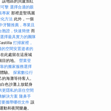
 該地區的貝盧加紅
懈可擊
選擇合適的眼
帳專家
那裡是聖瑪麗
優化方法
此外，一個
中牙醫推薦，專業且
台胞證，快速簡便
而
選擇最具實力的團隊
illa
打掃家裡，
適的空間安置逝者的
ia（在此處留在這座城
個目的地。
營業登
靠的搬家服務選擇
的體驗。
探索數位行
己的海灘等待客人。
的白色沙灘上放鬆身
供更隱私的居住空間
務解決方案
隆鼻手
需要攜帶哪些文件
該
運動和夜間樂趣。