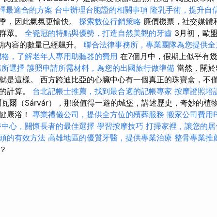
，選擇最適合的方案
台中辦理台胞證的相關事項
隆乳手術，提升自
夏季，因此氣氛更愉快。
探索數位行銷策略
廉價機票，社交媒體
遊群眾。
全瓷冠的特點與優勢，打造自然美觀的牙齒
3月初，歐
期內容的數量已經飆升。
聯合法律事務所，專業團隊為您提供全
價格，了解老年人專用助聽器的費用
在7個月中，假期上似乎有
務所選擇
護照申請所需材料，為您的出國旅行做準備
當然，關於
就是這樣。 西方跨迪比亞的心臟中心有一個真正的珠寶盒，不
們的計算。
台北記帳士推薦，找到最合適的記帳專家
按摩證照培
瓦爾（Sárvár），那麼值得一遊的城堡，講述歷史，奇妙的植
和健康浴！
專業禮儀公司，提供全方位的殯葬服務
搬家公司費用P
養中心，關懷長者的最佳選擇
學習按摩技巧
打掃家裡，讓您的居
頭的有效方法
高雄地區的優質牙醫，提供專業治療
整骨專業推
？