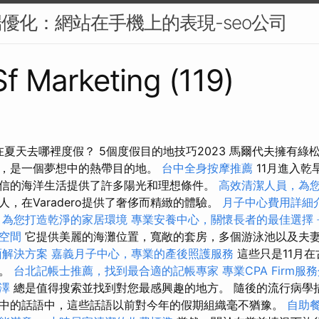
端優化：網站在手機上的表現-seo公司
Sf Marketing (119)
在夏天去哪裡度假？ 5個度假目的地技巧2023 馬爾代夫擁有
，是一個夢想中的熱帶目的地。
台中全身按摩推薦
11月進入
信的海洋生活提供了許多陽光和理想條件。
高效清潔人員，為
，在Varadero提供了奢侈而精緻的體驗。
月子中心費用詳細
，為您打造乾淨的家居環境
專業安養中心，關懷長者的最佳選擇
空間
它提供美麗的海灘位置，寬敞的套房，多個游泳池以及夫
面解決方案
嘉義月子中心，專業的產後照護服務
這些只是11月
些。
台北記帳士推薦，找到最合適的記帳專家
專業CPA Firm服
澤
總是值得搜索並找到對您最感興趣的地方。 隨後的流行病學
中的話語中，這些話語以前對今年的假期組織毫不猶豫。
自助