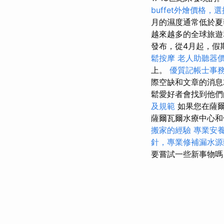
buffet外燴價格
月的濕度通常低於
越來越多的全球旅
發布，從4月起，假
鬆按摩
老人助聽器
上。
優質記帳士事
際空缺和文章的消息
鬆愛好者會找到他
及規範
如果您在薩爾
薩爾瓦爾水療中心
搬家的經驗
專業安
針，專業修補漏水源
要嘗試一些新事物嗎